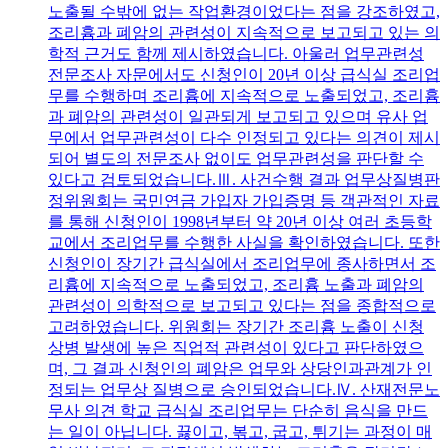
노출될 수밖에 없는 작업환경이었다는 점을 강조하였고,
조리흄과 폐암의 관련성이 지속적으로 보고되고 있는 의
학적 근거도 함께 제시하였습니다. 아울러 업무관련성
전문조사 자문에서도 신청인이 20년 이상 급식실 조리업
무를 수행하며 조리흄에 지속적으로 노출되었고, 조리흄
과 폐암의 관련성이 일관되게 보고되고 있으며 유사 업
무에서 업무관련성이 다수 인정되고 있다는 의견이 제시
되어 별도의 전문조사 없이도 업무관련성을 판단할 수
있다고 검토되었습니다.Ⅲ. 사건수행 결과 업무상질병판
정위원회는 국민연금 가입자 가입증명 등 객관적인 자료
를 통해 신청인이 1998년부터 약 20년 이상 여러 초등학
교에서 조리업무를 수행한 사실을 확인하였습니다. 또한
신청인이 장기간 급식실에서 조리업무에 종사하면서 조
리흄에 지속적으로 노출되었고, 조리흄 노출과 폐암의
관련성이 의학적으로 보고되고 있다는 점을 종합적으로
고려하였습니다. 위원회는 장기간 조리흄 노출이 신청
상병 발생에 높은 직업적 관련성이 있다고 판단하였으
며, 그 결과 신청인의 폐암은 업무와 상당인과관계가 인
정되는 업무상 질병으로 승인되었습니다.Ⅳ. 산재전문노
무사 의견 학교 급식실 조리업무는 단순히 음식을 만드
는 일이 아닙니다. 끓이고, 볶고, 굽고, 튀기는 과정이 매