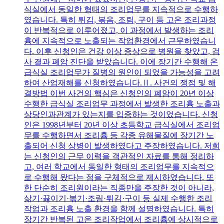
식실에서 동일한 형태의 조리업무를 지속적으로 수행하
였습니다. 특히 튀김, 볶음, 조림, 구이 등 고온 조리과정
이 반복적으로 이루어졌고, 이 과정에서 발생하는 조리
흄에 지속적으로 노출되는 작업환경에서 근무하였습니
다. 이후 신청인은 건강 이상 증상으로 병원을 찾았고, 검
사 결과 폐암 진단을 받았습니다. 이에 장기간 수행해 온
급식실 조리업무가 질병의 원인이 되었을 가능성을 고려
하여 산업재해를 신청하였습니다.Ⅱ. 사건의 쟁점 및 해
결방법 이번 사건의 핵심은 신청인의 폐암이 20년 이상
수행한 급식실 조리업무 과정에서 발생한 조리흄 노출과
상당인과관계가 있는지를 입증하는 것이었습니다. 신청
인은 1998년부터 20년 이상 초등학교 급식실에서 조리업
무를 수행하면서 조리흄 등 각종 유해물질에 장기간 노
출되어 신청 상병이 발생하였다고 주장하였습니다. 저희
는 신청인의 근무 이력을 객관적인 자료를 통해 정리하
고, 여러 학교에서 동일한 형태의 조리업무를 지속적으
로 수행해 왔다는 점을 구체적으로 제시하였습니다. 또
한 단순히 조리원이라는 직종만을 주장한 것이 아니라,
삶기·끓이기·볶기·조림·튀김·구이 등 실제 수행한 조리
작업과 조리흄 노출 환경을 함께 설명하였습니다. 특히
장기간 반복된 고온 조리작업에서 조리흄에 상시적으로