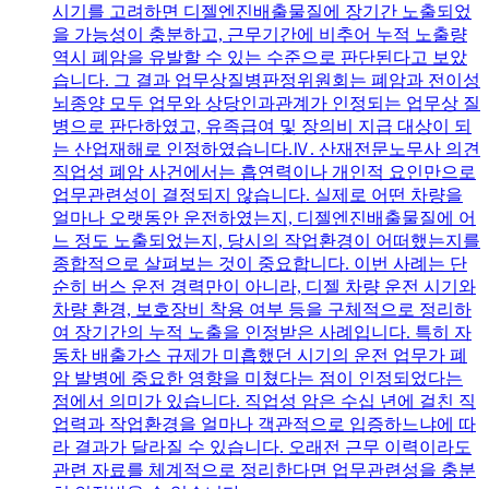
시기를 고려하면 디젤엔진배출물질에 장기간 노출되었
을 가능성이 충분하고, 근무기간에 비추어 누적 노출량
역시 폐암을 유발할 수 있는 수준으로 판단된다고 보았
습니다. 그 결과 업무상질병판정위원회는 폐암과 전이성
뇌종양 모두 업무와 상당인과관계가 인정되는 업무상 질
병으로 판단하였고, 유족급여 및 장의비 지급 대상이 되
는 산업재해로 인정하였습니다.Ⅳ. 산재전문노무사 의견
직업성 폐암 사건에서는 흡연력이나 개인적 요인만으로
업무관련성이 결정되지 않습니다. 실제로 어떤 차량을
얼마나 오랫동안 운전하였는지, 디젤엔진배출물질에 어
느 정도 노출되었는지, 당시의 작업환경이 어떠했는지를
종합적으로 살펴보는 것이 중요합니다. 이번 사례는 단
순히 버스 운전 경력만이 아니라, 디젤 차량 운전 시기와
차량 환경, 보호장비 착용 여부 등을 구체적으로 정리하
여 장기간의 누적 노출을 인정받은 사례입니다. 특히 자
동차 배출가스 규제가 미흡했던 시기의 운전 업무가 폐
암 발병에 중요한 영향을 미쳤다는 점이 인정되었다는
점에서 의미가 있습니다. 직업성 암은 수십 년에 걸친 직
업력과 작업환경을 얼마나 객관적으로 입증하느냐에 따
라 결과가 달라질 수 있습니다. 오래전 근무 이력이라도
관련 자료를 체계적으로 정리한다면 업무관련성을 충분