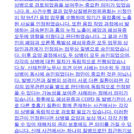
상병으로 검토되었음을 보여주는 중요한 의미가 있었습
니다.Ⅲ. 사건수행 결과 업무상질병판정위원회는 신청인
이 약 9년간 용접 업무를 수행하며 장기간 용접흄에 노출
된 사실을 인정하였습니다. 또한 용접 작업 과정에서 발
생하는 금속분진과 흄의 누적 노출이 폐암과 폐섬유증
모두에 영향을 미쳤다고 판단하였습니다. 그 결과 신청
인의 폐암과 오른쪽 특발성 폐섬유증은 모두 업무와 상
당인과관계가 인정되는 업무상 질병으로 승인되었습니
다. 이후 요양 결정에서도 두 상병이 모두 승인되었으며,
각각의 상병에 대한 절차가 독립적으로 진행되었습니
다.Ⅳ. 산재전문노무사 의견 이번 사례는 단순히 두 개의
상병이 동시에 승인되었다는 점만이 중요한 것은 아닙니
다. 발병기전과 질병의 성격이 서로 다른 질환이라면 각
각의 업무관련성을 별도로 판단하여 독립적으로 인정받
을 수 있다는 가능성을 보여준 사례라는 점에서 의미가
있습니다. 향후에도 폐섬유증과 COPD 등 발병기전이 서
로 다른 호흡기 질환이 함께 존재하는 사건에서는 각각
의 상병을 독립적으로 검토할 필요가 있습니다. 이러한
접근이 인정된다면 상병별 요양과 보상 역시 각각 진행
될 수 있어 재해자의 권리 보호에도 큰 의미를 가질 수 있
습니다. 산재 사건에서는 하나의 질병으로만 접근하기보