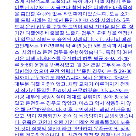
스에 지속적으로 노출되고, 특히 과거 디젤 차량이 주를
이루던 시기에는 지금보다 훨씬 많은 디젤엔진배출물질
을 흡입할 수밖에 없는 작업환경이었습니다. 오늘 소개
해 드릴 사례는 약 40년 동안 시내버스와 시외버스, 5톤
트럭 운전 업무를 수행한 고인이 폐암 진단을 받은 후, 장
기간 디젤엔진배출물질 노출과 업무의 관련성을 인정받
아 업무상 질병으로 승인된 사례입니다.Ⅰ. 사건의 배경
고인께서는 1977년부터 약 40년 동안 5톤 트럭과 시내버
스, 시외버스 운전 업무를 수행하였습니다. 특히 약 34년
간은 디젤 시내버스를 운전하며 하루 평균 8~9시간, 하
루 5~6회 운행을 반복하였고, 월 24~25일 근무하는 것이
일반적이었으며 운전 인력이 부족한 경우에는 월 29~30
일까지 근무하기도 하였습니다. 당시 운행하던 차량은
대부분 디젤 차량이었고, 차량 교체가 이루어지기 전까
지 장기간 동일한 환경에서 근무하였습니다. 과거에는
차량 내부에 냉방시설이 제대로 갖춰지지 않아 창문을
열고 운전하는 경우도 많았고, 마스크 역시 착용하지 않
은 채 근무하였습니다. 이후 고인께서는 폐암 진단을 받
았고, 병이 진행되면서 전이성 뇌종양까지 발생하였습니
다. 유족은 고인이 오랜 기간 디젤엔진배출물질에 노출
된 것이 질병의 원인이라고 판단하여 유족급여 및 장의
비를 청구하였습니다.Ⅱ. 사건의 쟁점 및 해결방법 이번