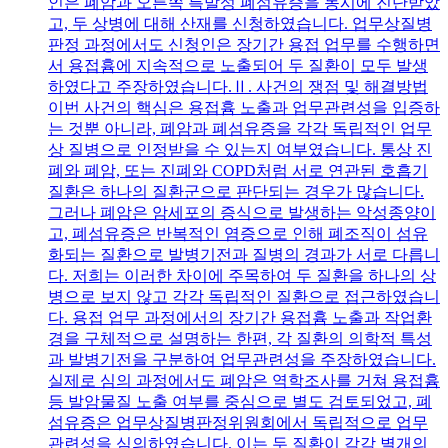
인은 폐암과 오른쪽 특발성 폐섬유증을 동시에 진단받았
고, 두 상병에 대해 산재를 신청하였습니다. 업무상질병
판정 과정에서도 신청인은 장기간 용접 업무를 수행하면
서 용접흄에 지속적으로 노출되어 두 질환이 모두 발생
하였다고 주장하였습니다.Ⅱ. 사건의 쟁점 및 해결방법
이번 사건의 핵심은 용접흄 노출과 업무관련성을 입증하
는 것뿐 아니라, 폐암과 폐섬유증을 각각 독립적인 업무
상 질병으로 인정받을 수 있는지 여부였습니다. 통상 진
폐와 폐암, 또는 진폐와 COPD처럼 서로 연관된 호흡기
질환은 하나의 질환군으로 판단되는 경우가 많습니다.
그러나 폐암은 암세포의 증식으로 발생하는 악성종양이
고, 폐섬유증은 반복적인 염증으로 인해 폐조직이 섬유
화되는 질환으로 발병기전과 질병의 경과가 서로 다릅니
다. 저희는 이러한 차이에 주목하여 두 질환을 하나의 상
병으로 보지 않고 각각 독립적인 질환으로 접근하였습니
다. 용접 업무 과정에서의 장기간 용접흄 노출과 작업환
경을 구체적으로 설명하는 한편, 각 질환의 의학적 특성
과 발병기전을 구분하여 업무관련성을 주장하였습니다.
실제로 심의 과정에서도 폐암은 역학조사를 거쳐 용접흄
등 발암물질 노출 여부를 중심으로 별도 검토되었고, 폐
섬유증은 업무상질병판정위원회에서 독립적으로 업무
관련성을 심의하였습니다. 이는 두 질환이 각각 별개의