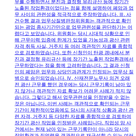
무를 수행하면서 분진과 결정형 유리규산 등에 장기간
노출된 작업환경이었다는 점을 함께 설명하여 폐암과 업
무 사이의 관련성을 적극적으로 주장하였습니다. Ⅲ. 사
건수행 결과 업무상질병판정위원회는 객관적으로 확인
되는 광업 종사기간만으로 업무관련성을 판단하기는 어
렵다고 보았습니다. 위원회는 당시 시대적 상황으로 인
해 근무이력 입증에 한계가 있었을 가능성과 광산 관련
자격 취득 사실, 거주지 등 여러 객관적인 자료를 종합적
으로 검토하였습니다. 또한 신청인이 탄광 갱내에서 분
진과 결정형 유리규산 등에 장기간 노출된 작업환경에서
근무하였다는 점을 함께 고려하였습니다. 그 결과 신청
인의 폐암은 업무와 상당인과관계가 인정되는 업무상 질
병으로 승인되었습니다. Ⅳ. 산재전문노무사 의견 오래
전 광산 근무를 했던 경우에는 당시 근무기록이 남아 있
지 않거나 객관적인 자료 확보가 어려운 사례가 적지 않
습니다. 그렇다고 해서 업무관련성을 인정받을 수 없는
것은 아닙니다. 이번 사례는 객관적으로 확인되는 근무
기간이 제한적이었음에도 당시의 시대적 상황과 광산 관
련 자격, 거주지 등 다양한 자료를 종합적으로 검토하여
장기간 광산 작업을 인정받은 사례입니다. 직업성 암 사
건에서는 현재 남아 있는 근무기록만이 아니라 당시의
작업환경과 직업력을 객관적으로 재구성할 수 있는 여러