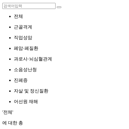
전체
근골격계
직업성암
폐암·폐질환
과로사·뇌심혈관계
소음성난청
진폐증
자살 및 정신질환
어선원 재해
'전체'
에 대한 총