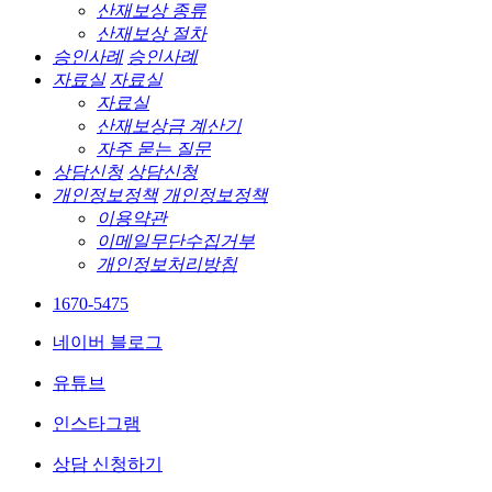
산재보상 종류
산재보상 절차
승인사례
승인사례
자료실
자료실
자료실
산재보상금 계산기
자주 묻는 질문
상담신청
상담신청
개인정보정책
개인정보정책
이용약관
이메일무단수집거부
개인정보처리방침
1670-5475
네이버 블로그
유튜브
인스타그램
상담 신청하기