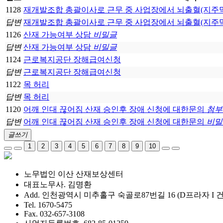
1128
재개발조합 총괄이사로 근무 중 사업장에서 뇌출혈(지주막하
답변
재개발조합 총괄이사로 근무 중 사업장에서 뇌출혈(지주막하
1126
산재 가능여부 상담
비밀글
답변
산재 가능여부 상담
비밀글
1124
근로복지공단 장해급여신청
답변
근로복지공단 장해급여신청
1122
목 허리
답변
목 허리
1120
어깨 인대 끊어짐 산재 승인후 장애 신청에 대한문의
첨부
답변
어깨 인대 끊어짐 산재 승인후 장애 신청에 대한문의
비밀
글쓰기
1
2
3
4
5
6
7
8
9
10
노무법인 이산 산재보상센터
대표노무사. 김명환
Add. 인천광역시 미추홀구 숙골로87번길 16 (D프라자 I 건
Tel. 1670-5475
Fax. 032-657-3108