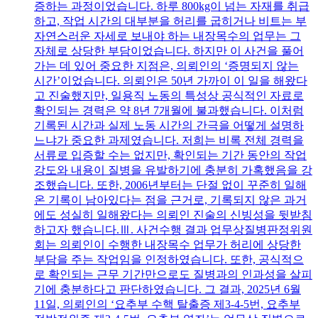
증하는 과정이었습니다. 하루 800kg이 넘는 자재를 취급
하고, 작업 시간의 대부분을 허리를 굽히거나 비트는 부
자연스러운 자세로 보내야 하는 내장목수의 업무는 그
자체로 상당한 부담이었습니다. 하지만 이 사건을 풀어
가는 데 있어 중요한 지점은, 의뢰인의 ‘증명되지 않는
시간’이었습니다. 의뢰인은 50년 가까이 이 일을 해왔다
고 진술했지만, 일용직 노동의 특성상 공식적인 자료로
확인되는 경력은 약 8년 7개월에 불과했습니다. 이처럼
기록된 시간과 실제 노동 시간의 간극을 어떻게 설명하
느냐가 중요한 과제였습니다. 저희는 비록 전체 경력을
서류로 입증할 수는 없지만, 확인되는 기간 동안의 작업
강도와 내용이 질병을 유발하기에 충분히 가혹했음을 강
조했습니다. 또한, 2006년부터는 단절 없이 꾸준히 일해
온 기록이 남아있다는 점을 근거로, 기록되지 않은 과거
에도 성실히 일해왔다는 의뢰인 진술의 신빙성을 뒷받침
하고자 했습니다.Ⅲ. 사건수행 결과 업무상질병판정위원
회는 의뢰인이 수행한 내장목수 업무가 허리에 상당한
부담을 주는 작업임을 인정하였습니다. 또한, 공식적으
로 확인되는 근무 기간만으로도 질병과의 인과성을 살피
기에 충분하다고 판단하였습니다. 그 결과, 2025년 6월
11일, 의뢰인의 ‘요추부 수핵 탈출증 제3-4-5번, 요추부