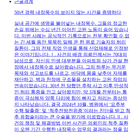
근골격계
50년 경력 내장목수의 보이지 않는 시간을 증명하다
실내 공간에 생명을 불어넣는 내장목수. 그들의 정교한
손길 뒤에는 수십 년간 이어진 고된 노동이 숨어 있습니
다. 이번 사례는 공식적인 기록으로는 전부 확인할 수 없
는 긴 세월 동안 묵묵히 일해 온 한 원로 기술자의 허리
질환이, 그의 전체 직업 인생을 통해 산업재해로 인정받
은 이야기입니다.Ⅰ. 사건의 배경 의뢰인께서는 70대의
남성으로, 자신의 인생 대부분을 아파트와 상가 건설 현
장에서 내장목수로 살아왔습니다. 그의 하루는 무거운
목재와 석고보드를 나르고, 바닥에 몸을 낮추어 자재를
재단하고, 벽과 천장에 구조물을 설치하는 고된 작업의
연속이었습니다. 30년 전 당했던 추락 사고 이후 만성적
인 허리 통증을 안고 살아왔지만, 약 3개월 전부터는 통
증이 극심해져 양쪽 다리에 힘이 빠지고 저리는 증상까
지 나타났습니다. 결국 2024년 10월, 병원에서 ‘요추부
수핵 탈출증’ 및 ‘척추전방전위증’이라는 진단을 받고 척
추 유합술이라는 큰 수술을 받기에 이르렀습니다.Ⅱ. 사
건의 쟁점 및 해결방법 이번 사건은 의뢰인의 척추 질환
이 오랜 기간 수행한 내장목수 업무의 결과라는 점을 입