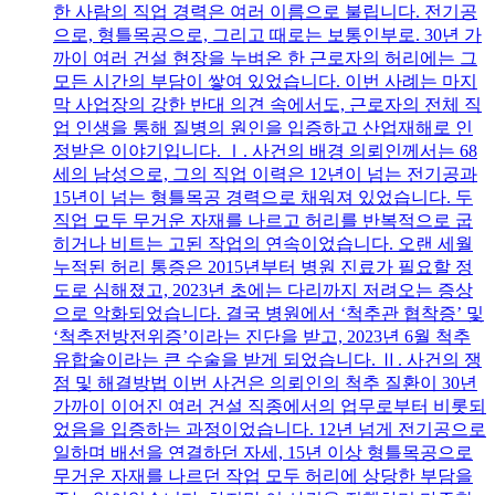
한 사람의 직업 경력은 여러 이름으로 불립니다. 전기공
으로, 형틀목공으로, 그리고 때로는 보통인부로. 30년 가
까이 여러 건설 현장을 누벼온 한 근로자의 허리에는 그
모든 시간의 부담이 쌓여 있었습니다. 이번 사례는 마지
막 사업장의 강한 반대 의견 속에서도, 근로자의 전체 직
업 인생을 통해 질병의 원인을 입증하고 산업재해로 인
정받은 이야기입니다. Ⅰ. 사건의 배경 의뢰인께서는 68
세의 남성으로, 그의 직업 이력은 12년이 넘는 전기공과
15년이 넘는 형틀목공 경력으로 채워져 있었습니다. 두
직업 모두 무거운 자재를 나르고 허리를 반복적으로 굽
히거나 비트는 고된 작업의 연속이었습니다. 오랜 세월
누적된 허리 통증은 2015년부터 병원 진료가 필요할 정
도로 심해졌고, 2023년 초에는 다리까지 저려오는 증상
으로 악화되었습니다. 결국 병원에서 ‘척추관 협착증’ 및
‘척추전방전위증’이라는 진단을 받고, 2023년 6월 척추
유합술이라는 큰 수술을 받게 되었습니다. Ⅱ. 사건의 쟁
점 및 해결방법 이번 사건은 의뢰인의 척추 질환이 30년
가까이 이어진 여러 건설 직종에서의 업무로부터 비롯되
었음을 입증하는 과정이었습니다. 12년 넘게 전기공으로
일하며 배선을 연결하던 자세, 15년 이상 형틀목공으로
무거운 자재를 나르던 작업 모두 허리에 상당한 부담을