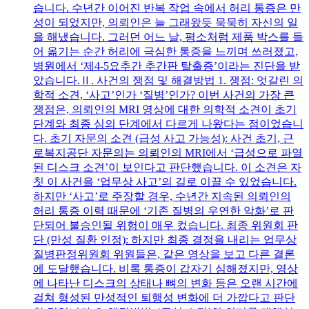
습니다. 수년간 이어진 반복 작업 속에서 허리 통증은 만
성이 되었지만, 의뢰인은 늘 그래왔듯 묵묵히 자신의 일
을 해냈습니다. 그러던 어느 날, 평소처럼 제품 박스를 들
어 옮기는 순간 허리에 극심한 통증을 느끼며 쓰러졌고,
병원에서 ‘제4-5요추간 추간판 탈출증’이라는 진단을 받
았습니다.Ⅱ. 사건의 쟁점 및 해결방법 1. 쟁점: 엇갈린 의
학적 소견, ‘사고’인가 ‘질병’인가? 이번 사건의 가장 큰
쟁점은, 의뢰인의 MRI 영상에 대한 의학적 소견이 초기
단계와 최종 심의 단계에서 다르게 나왔다는 점이었습니
다. 초기 자문의 소견 (급성 사고 가능성): 사건 초기, 근
로복지공단 자문의는 의뢰인의 MRI에서 ‘급성으로 파열
된 디스크 소견’이 보인다고 판단했습니다. 이 소견은 자
칫 이 사건을 ‘업무상 사고’의 길로 이끌 수 있었습니다.
하지만 ‘사고’로 주장할 경우, 수년간 지속된 의뢰인의
허리 통증 이력 때문에 ‘기존 질병의 우연한 악화’로 판
단되어 불승인될 위험이 매우 컸습니다. 최종 위원회 판
단 (만성 질환 인정): 하지만 최종 결정을 내리는 업무상
질병판정위원회 위원들은, 같은 영상을 보고 다른 결론
에 도달했습니다. 비록 통증이 갑자기 심해졌지만, 영상
에 나타난 디스크의 상태나 뼈의 변화 등은 오랜 시간에
걸쳐 형성된 만성적인 퇴행성 변화에 더 가깝다고 판단