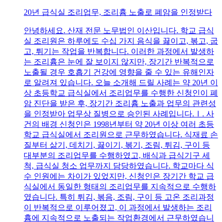
20년 급식실 조리업무, 조리흄 노출로 폐암을 인정받다
안녕하세요. 산재 전문 노무법인 이산입니다. 학교 급식
실 조리원은 하루에도 수십 가지 음식을 끓이고, 볶고, 굽
고, 튀기는 작업을 반복합니다. 이러한 과정에서 발생하
는 조리흄은 눈에 잘 보이지 않지만, 장기간 반복적으로
노출될 경우 호흡기 건강에 영향을 줄 수 있는 유해인자
로 알려져 있습니다. 오늘 소개해 드릴 사례는 약 20년 이
상 초등학교 급식실에서 조리업무를 수행한 신청인이 폐
암 진단을 받은 후, 장기간 조리흄 노출과 업무의 관련성
을 인정받아 업무상 질병으로 승인된 사례입니다.Ⅰ. 사
건의 배경 신청인은 1998년부터 약 20년 이상 여러 초등
학교 급식실에서 조리원으로 근무하였습니다. 식재료 손
질부터 삶기, 데치기, 끓이기, 볶기, 조림, 튀김, 구이 등
대부분의 조리업무를 수행하였고, 배식과 급식기구 세
척, 급식실 청소 업무까지 담당하였습니다. 학교마다 식
수 인원에는 차이가 있었지만, 신청인은 장기간 학교 급
식실에서 동일한 형태의 조리업무를 지속적으로 수행하
였습니다. 특히 튀김, 볶음, 조림, 구이 등 고온 조리과정
이 반복적으로 이루어졌고, 이 과정에서 발생하는 조리
흄에 지속적으로 노출되는 작업환경에서 근무하였습니