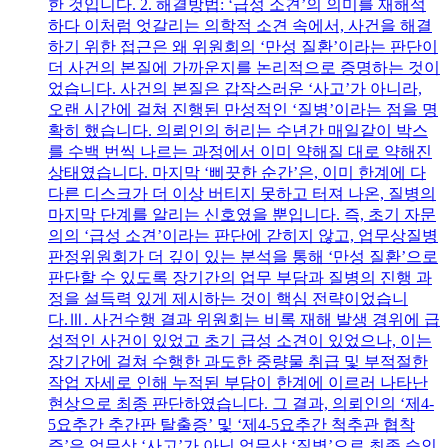
한 것입니다. 2. 해결방법: ‘급성 소견’의 의미를 재해석
하다 이처럼 엇갈리는 의학적 소견 속에서, 사건을 해결
하기 위한 접근은 왜 위원회의 ‘만성 질환’이라는 판단이
더 사건의 본질에 가까운지를 논리적으로 증명하는 것이
었습니다. 사건의 본질은 갑작스러운 ‘사고’가 아니라,
오랜 시간에 걸쳐 진행된 만성적인 ‘질병’이라는 점을 명
확히 했습니다. 의뢰인의 허리는 수년간 매일같이 박스
를 수백 번씩 나르는 과정에서 이미 약해질 대로 약해진
상태였습니다. 마지막 ‘삐끗한 순간’은, 이미 한계에 다
다른 디스크가 더 이상 버티지 못하고 터져 나온, 질병의
마지막 단계를 알리는 신호였을 뿐입니다. 즉, 초기 자문
의의 ‘급성 소견’이라는 판단에 갇히지 않고, 업무상질병
판정위원회가 더 깊이 있는 분석을 통해 ‘만성 질환’으로
판단할 수 있도록 장기간의 업무 부담과 질병의 진행 과
정을 설득력 있게 제시하는 것이 핵심 전략이었습니
다.Ⅲ. 사건수행 결과 위원회는 비록 재해 발생 경위에 급
성적인 사건이 있었고 초기 급성 소견이 있었으나, 이는
장기간에 걸쳐 수행한 과도한 중량물 취급 및 부적절한
작업 자세로 인해 누적된 부담이 한계에 이르러 나타난
현상으로 최종 판단하였습니다. 그 결과, 의뢰인의 ‘제4-
5요추간 추간판 탈출증’ 및 ‘제4-5요추간 척추관 협착
증’은 업무상 ‘사고’가 아닌 업무상 ‘질병’으로 최종 승인