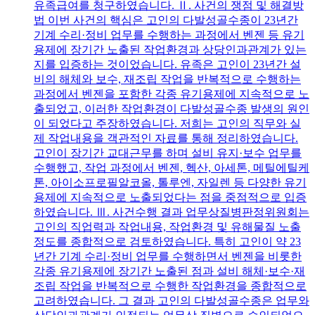
유족급여를 청구하였습니다. Ⅱ. 사건의 쟁점 및 해결방
법 이번 사건의 핵심은 고인의 다발성골수종이 23년간
기계 수리·정비 업무를 수행하는 과정에서 벤젠 등 유기
용제에 장기간 노출된 작업환경과 상당인과관계가 있는
지를 입증하는 것이었습니다. 유족은 고인이 23년간 설
비의 해체와 보수, 재조립 작업을 반복적으로 수행하는
과정에서 벤젠을 포함한 각종 유기용제에 지속적으로 노
출되었고, 이러한 작업환경이 다발성골수종 발생의 원인
이 되었다고 주장하였습니다. 저희는 고인의 직무와 실
제 작업내용을 객관적인 자료를 통해 정리하였습니다.
고인이 장기간 교대근무를 하며 설비 유지·보수 업무를
수행했고, 작업 과정에서 벤젠, 헥산, 아세톤, 메틸에틸케
톤, 아이소프로필알코올, 톨루엔, 자일렌 등 다양한 유기
용제에 지속적으로 노출되었다는 점을 중점적으로 입증
하였습니다. Ⅲ. 사건수행 결과 업무상질병판정위원회는
고인의 직업력과 작업내용, 작업환경 및 유해물질 노출
정도를 종합적으로 검토하였습니다. 특히 고인이 약 23
년간 기계 수리·정비 업무를 수행하면서 벤젠을 비롯한
각종 유기용제에 장기간 노출된 점과 설비 해체·보수·재
조립 작업을 반복적으로 수행한 작업환경을 종합적으로
고려하였습니다. 그 결과 고인의 다발성골수종은 업무와