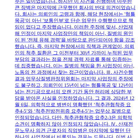
주는 일이었습니다. 하지만 이 사건을 진행하며 마주한
큰 장벽은 마지막에 근무했던 회사의 반대 의견이었습니
다. 회사는 의뢰인의 고령과 함께, 해당 현장에서는 '형틀
목공'이 아닌 '보통인부'로 단순 업무만 수행했으므로 책
임이 없다고 주장했습니다. 이러한 주장에 맞서, 산업재
해 인정이 마지막 사업장만의 책임이 아닌, 질병의 원인
이 된 '전체 유해 경력'을 바탕으로 판단되어야 함을 강조
했습니다. 즉, 마지막 현장에서의 직책과 관계없이, 의뢰
인의 척추 질환은 그 이전부터 30년 가까이 누적된 업무
부담의 결과라는 점을 전체 경력 자료를 통해 입증하는
데 집중했습니다. 이는 질병의 책임을 한 사업장이 아닌,
노동의 전 과정에서 찾는 접근이었습니다. Ⅲ. 사건수행
결과 업무상질병판정위원회는 마지막 사업장의 주장에
도 불구하고, 의뢰인이 15년이 넘는 형틀목공 및 12년이
넘는 전기공으로서의 오랜 기간 동안 허리에 상당한 부
담을 받아온 사실을 인정하였습니다. 그 결과, 2024년 12
월 6일, 의학적으로 병변이 명확했던 ‘척추관협착증 요
추4-5’와 ‘척추전방전위증 요추4-5’는 업무상 질병으로
인정되었습니다. 다만, 척추관협착증 요추2-3은 의학적
소견이 명확하지 않아 인정되지 않았습니다. Ⅳ. 산재전
문노무사 의견 근로자의 직업병은 마지막에 일했던 단
하나의 사업장에서 비롯되는 경우는 드뭅니다. 이번 사