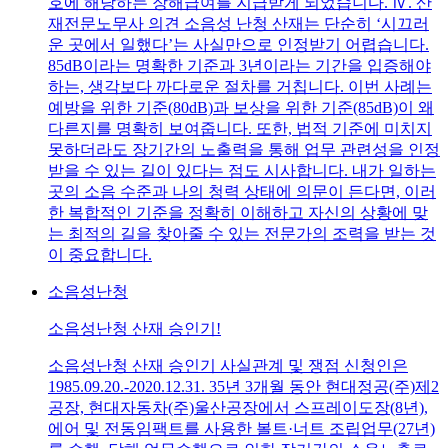
호에 해당하는 장해급여를 지급받게 되었습니다. Ⅳ. 산
재전문노무사 의견 소음성 난청 산재는 단순히 ‘시끄러
운 곳에서 일했다’는 사실만으로 인정받기 어렵습니다.
85dB이라는 명확한 기준과 3년이라는 기간을 입증해야
하는, 생각보다 까다로운 절차를 거칩니다. 이번 사례는
예방을 위한 기준(80dB)과 보상을 위한 기준(85dB)이 왜
다른지를 명확히 보여줍니다. 또한, 법적 기준에 미치지
못하더라도 장기간의 노출력을 통해 업무 관련성을 인정
받을 수 있는 길이 있다는 점도 시사합니다. 내가 일하는
곳의 소음 수준과 나의 청력 상태에 의문이 든다면, 이러
한 복합적인 기준을 정확히 이해하고 자신의 상황에 맞
는 최적의 길을 찾아줄 수 있는 전문가의 조력을 받는 것
이 중요합니다.
소음성난청
소음성난청 산재 승인기!
소음성난청 산재 승인기 사실관계 및 쟁점 신청인은
1985.09.20.-2020.12.31. 35년 3개월 동안 현대정공(주)제2
공장, 현대자동차(주)울산공장에서 스프레이도장(8년),
에어 및 전동임팩트를 사용한 볼트·너트 조립업무(27년)