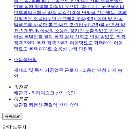
를 수행. 당해 업무수행으로 인한 장기간의 소음노출로
인해 점차 청력에 이상이 왔으며 2020.12.11 굿모닝이비
인후과의원에서 양쪽 감각신경성 난청을 진단받음. 결과
신청인은 소음업무인 스프레이도장(8년), 에어 및 전동
임팩트를 사용한 볼트·너트 조립업무(27년)를 하면서 약
35년간 85dB 이상의 소음에 장기간 노출되었고,업무관
련성 특별진찰 결과 특진 검사 신뢰도 인정 받았고, 좌측
청력 56dB, 우측 청력 53dB, 어음명료도 좌측80%, 어음
명료도 우측 88%로 소음성 난청 인정됨.
소음성난청
제제소 및 목재 가공업무 근로자 - 소음성 난청 산재 승
인
이전글
배관공 - 허리디스크 산재 승인
다음글
슬관절 퇴행성 관절염 산재 승인
목록으로
담당 노무사