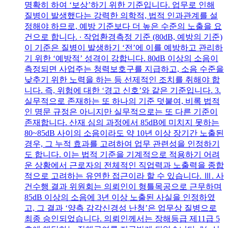
명확히 하여 ‘보상’하기 위한 기준입니다. 업무로 인해
질병이 발생했다는 강력한 의학적, 법적 인과관계를 설
정해야 하므로, 예방 기준보다 더 높은 수준의 노출을 요
건으로 합니다. ∙ 작업환경측정 기준 (80dB, 예방의 기준)
이 기준은 질병이 발생하기 ‘전’에 이를 예방하고 관리하
기 위한 ‘예방적’ 성격이 강합니다. 80dB 이상의 소음이
측정되면 사업주는 청력보호구를 지급하고, 소음 수준을
낮추기 위한 노력을 하는 등 선제적인 조치를 취해야 합
니다. 즉, 위험에 대한 ‘경고 신호’와 같은 기준입니다. 3.
실무적으로 존재하는 또 하나의 기준 덧붙여, 비록 법적
인 명문 규정은 아니지만 실무적으로는 또 다른 기준이
존재합니다. 산재 심의 과정에서 85dB에 미치지 못하는
80~85dB 사이의 소음이라도 약 10년 이상 장기간 노출된
경우, 그 누적 효과를 고려하여 업무 관련성을 인정하기
도 합니다. 이는 법적 기준을 기계적으로 적용하기 어려
운 상황에서 근로자의 전체적인 직업력과 노출력을 종합
적으로 고려하는 유연한 접근이라 할 수 있습니다. Ⅲ. 사
건수행 결과 위원회는 의뢰인이 형틀목공으로 근무하며
85dB 이상의 소음에 3년 이상 노출된 사실을 인정하였
고, 그 결과 ‘양측 감각신경성 난청’은 업무상 질병으로
최종 승인되었습니다. 의뢰인께서는 장해등급 제11급 5