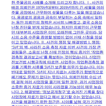
한 주물공의 사례를 소개해 드리고자 합니다. Ⅰ. 사건의
배경 의뢰인은 1970년대부터 2019년까지 긴 세월을 여러
주물 공장에서 근무하며 쇳물을 다루는 일을 해오셨습니
다. 용광로의 굉음과 금속이 부딪히는 소음 속에서 일하
는 동안 의뢰인의 청력은 서서히 나빠졌고, 결국 소음성
난청 진단을 받게 되었습니다. 하지만 의뢰인이 근무했
던 대부분의 사업장은 이미 오래전에 그만둔 곳이라, 당
시의 소음 수준을 증명할 방법이 없어 산재 신청을 망설
이고 있었습니다. Ⅱ. 사건의 쟁점 및 해결방법 1. 쟁점:
‘5년’의 벽, 사라진 소음 측정 자료 이번 사건의 가장 큰
걸림돌은, 소음성 난청 산재 인정의 핵심 증거인 ‘작업환
경측정 결과보고서’를 확보하는 것이었습니다. 산업안
전보건법 시행규칙에 따르면, 사업주는 작업환경측정 결
과를 기록한 서류를 5년간 보존할 의무가 있습니다. 이는
반대로 말하면, 5년이 지난 자료는 사업주가 합법적으로
폐기해도 문제가 없다는 뜻입니다. 의뢰인처럼 수십 년
에 걸쳐 여러 사업장을 옮기며 일한 경우, 과거 사업장의
소중한 증거 자료가 이미 사라졌을 가능성이 매우 높습
니다. 2. 해결방법: ‘정보공개청구’로 숨겨진 기록을 찾다
사업장에 자료가 없다고 해서 포기할 수는 없었습니다.
사건을 해결하기 위한 접근은, 시야를 넓혀 국가 기관에