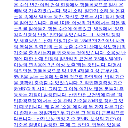
은 수십 년간 여러 건설 현장에서 형틀목공으로 일해 온
베테랑 기술자였습니다. 망치 소리, 절단기 소리 등 온갖
소음 속에서 일하는 동안, 자신도 모르는 사이 점차 청력
을 잃어갔습니다. 결국 1미터 이상의 거리에서는 작은 말
소리를 알아듣기 힘든 수준에 이르렀고, 병원에서 ‘양측
감각신경성 난청’ 진단을 받았습니다. Ⅱ. 사건의 쟁점
및 해결방법 1. 산재 인정기준: 왜 ‘85dB’인가? 이번 사건
의 핵심은 의뢰인의 소음 노출 수준이 산재보상보험법의
기준을 충족하는지를 입증하는 것이었습니다. 소음성 난
청에 대한 산재 인정의 일반적인 요건은 ‘85데시벨(dB)
이상의 연속음에 3년 이상 노출’되는 것입니다. 다행히
의뢰인은 형틀목공으로 약 13년 4개월 이상 근무하며
85dB을 넘는 소음에 노출된 것으로 확인되어, 법적 기준
을 명확히 충족할 수 있었습니다. 2. 작업환경측정 기준
(80dB)과의 차이, 그리고 그 이유 여기서 많은 분들이 혼
동하는 지점이 발생합니다. 산업안전보건법에 따른 ‘작
업환경측정’에서는 소음 관리 기준을 80dB로 정하고 있
기 때문입니다. 왜 같은 ‘소음’에 대해 두 가지 다른 기준
이 존재하는 것일까요? 두 기준은 그 목적이 근본적으로
다릅니다. ∙ 산재보상 인정 기준 (85dB, 보상의 기준) 이
기준은 질병이 발생한 ‘후’에 그 원인이 업무에 있음을