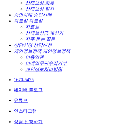
산재보상 종류
산재보상 절차
승인사례
승인사례
자료실
자료실
자료실
산재보상금 계산기
자주 묻는 질문
상담신청
상담신청
개인정보정책
개인정보정책
이용약관
이메일무단수집거부
개인정보처리방침
1670-5475
네이버 블로그
유튜브
인스타그램
상담 신청하기