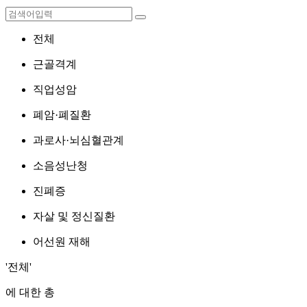
전체
근골격계
직업성암
폐암·폐질환
과로사·뇌심혈관계
소음성난청
진폐증
자살 및 정신질환
어선원 재해
'전체'
에 대한 총