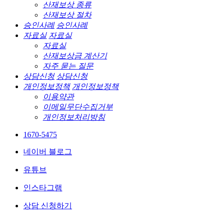
산재보상 종류
산재보상 절차
승인사례
승인사례
자료실
자료실
자료실
산재보상금 계산기
자주 묻는 질문
상담신청
상담신청
개인정보정책
개인정보정책
이용약관
이메일무단수집거부
개인정보처리방침
1670-5475
네이버 블로그
유튜브
인스타그램
상담 신청하기