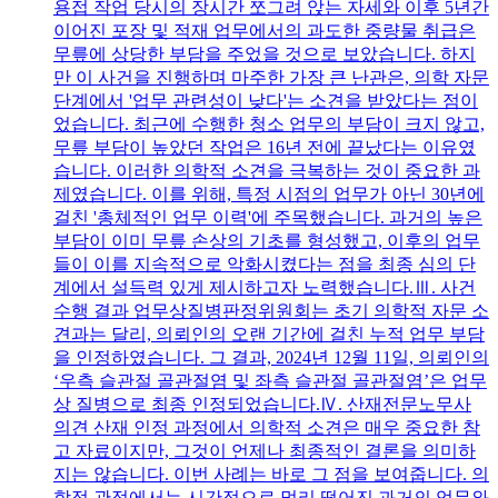
용접 작업 당시의 장시간 쪼그려 앉는 자세와 이후 5년간
이어진 포장 및 적재 업무에서의 과도한 중량물 취급은
무릎에 상당한 부담을 주었을 것으로 보았습니다. 하지
만 이 사건을 진행하며 마주한 가장 큰 난관은, 의학 자문
단계에서 '업무 관련성이 낮다'는 소견을 받았다는 점이
었습니다. 최근에 수행한 청소 업무의 부담이 크지 않고,
무릎 부담이 높았던 작업은 16년 전에 끝났다는 이유였
습니다. 이러한 의학적 소견을 극복하는 것이 중요한 과
제였습니다. 이를 위해, 특정 시점의 업무가 아닌 30년에
걸친 '총체적인 업무 이력'에 주목했습니다. 과거의 높은
부담이 이미 무릎 손상의 기초를 형성했고, 이후의 업무
들이 이를 지속적으로 악화시켰다는 점을 최종 심의 단
계에서 설득력 있게 제시하고자 노력했습니다.Ⅲ. 사건
수행 결과 업무상질병판정위원회는 초기 의학적 자문 소
견과는 달리, 의뢰인의 오랜 기간에 걸친 누적 업무 부담
을 인정하였습니다. 그 결과, 2024년 12월 11일, 의뢰인의
‘우측 슬관절 골관절염 및 좌측 슬관절 골관절염’은 업무
상 질병으로 최종 인정되었습니다.Ⅳ. 산재전문노무사
의견 산재 인정 과정에서 의학적 소견은 매우 중요한 참
고 자료이지만, 그것이 언제나 최종적인 결론을 의미하
지는 않습니다. 이번 사례는 바로 그 점을 보여줍니다. 의
학적 관점에서는 시간적으로 멀리 떨어진 과거의 업무와