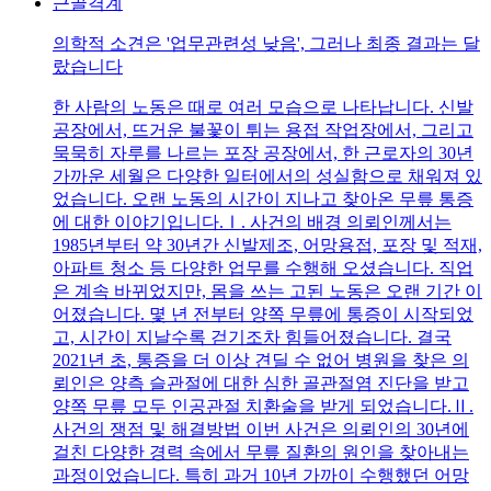
근골격계
의학적 소견은 '업무관련성 낮음', 그러나 최종 결과는 달
랐습니다
한 사람의 노동은 때로 여러 모습으로 나타납니다. 신발
공장에서, 뜨거운 불꽃이 튀는 용접 작업장에서, 그리고
묵묵히 자루를 나르는 포장 공장에서, 한 근로자의 30년
가까운 세월은 다양한 일터에서의 성실함으로 채워져 있
었습니다. 오랜 노동의 시간이 지나고 찾아온 무릎 통증
에 대한 이야기입니다.Ⅰ. 사건의 배경 의뢰인께서는
1985년부터 약 30년간 신발제조, 어망용접, 포장 및 적재,
아파트 청소 등 다양한 업무를 수행해 오셨습니다. 직업
은 계속 바뀌었지만, 몸을 쓰는 고된 노동은 오랜 기간 이
어졌습니다. 몇 년 전부터 양쪽 무릎에 통증이 시작되었
고, 시간이 지날수록 걷기조차 힘들어졌습니다. 결국
2021년 초, 통증을 더 이상 견딜 수 없어 병원을 찾은 의
뢰인은 양측 슬관절에 대한 심한 골관절염 진단을 받고
양쪽 무릎 모두 인공관절 치환술을 받게 되었습니다.Ⅱ.
사건의 쟁점 및 해결방법 이번 사건은 의뢰인의 30년에
걸친 다양한 경력 속에서 무릎 질환의 원인을 찾아내는
과정이었습니다. 특히 과거 10년 가까이 수행했던 어망