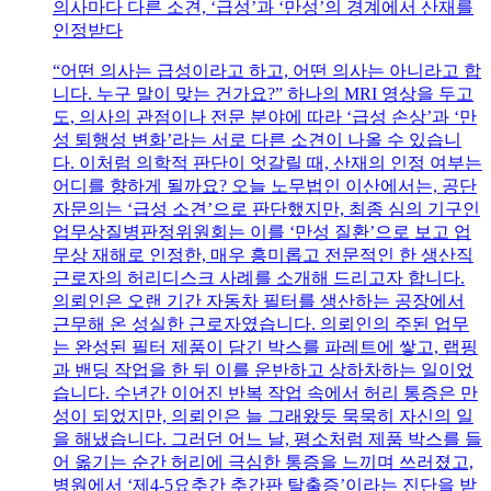
의사마다 다른 소견, ‘급성’과 ‘만성’의 경계에서 산재를
인정받다
“어떤 의사는 급성이라고 하고, 어떤 의사는 아니라고 합
니다. 누구 말이 맞는 건가요?” 하나의 MRI 영상을 두고
도, 의사의 관점이나 전문 분야에 따라 ‘급성 손상’과 ‘만
성 퇴행성 변화’라는 서로 다른 소견이 나올 수 있습니
다. 이처럼 의학적 판단이 엇갈릴 때, 산재의 인정 여부는
어디를 향하게 될까요? 오늘 노무법인 이산에서는, 공단
자문의는 ‘급성 소견’으로 판단했지만, 최종 심의 기구인
업무상질병판정위원회는 이를 ‘만성 질환’으로 보고 업
무상 재해로 인정한, 매우 흥미롭고 전문적인 한 생산직
근로자의 허리디스크 사례를 소개해 드리고자 합니다.
의뢰인은 오랜 기간 자동차 필터를 생산하는 공장에서
근무해 온 성실한 근로자였습니다. 의뢰인의 주된 업무
는 완성된 필터 제품이 담긴 박스를 파레트에 쌓고, 랩핑
과 밴딩 작업을 한 뒤 이를 운반하고 상하차하는 일이었
습니다. 수년간 이어진 반복 작업 속에서 허리 통증은 만
성이 되었지만, 의뢰인은 늘 그래왔듯 묵묵히 자신의 일
을 해냈습니다. 그러던 어느 날, 평소처럼 제품 박스를 들
어 옮기는 순간 허리에 극심한 통증을 느끼며 쓰러졌고,
병원에서 ‘제4-5요추간 추간판 탈출증’이라는 진단을 받