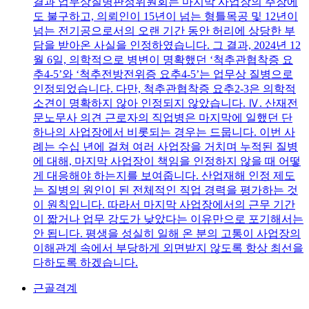
결과 업무상질병판정위원회는 마지막 사업장의 주장에
도 불구하고, 의뢰인이 15년이 넘는 형틀목공 및 12년이
넘는 전기공으로서의 오랜 기간 동안 허리에 상당한 부
담을 받아온 사실을 인정하였습니다. 그 결과, 2024년 12
월 6일, 의학적으로 병변이 명확했던 ‘척추관협착증 요
추4-5’와 ‘척추전방전위증 요추4-5’는 업무상 질병으로
인정되었습니다. 다만, 척추관협착증 요추2-3은 의학적
소견이 명확하지 않아 인정되지 않았습니다. Ⅳ. 산재전
문노무사 의견 근로자의 직업병은 마지막에 일했던 단
하나의 사업장에서 비롯되는 경우는 드뭅니다. 이번 사
례는 수십 년에 걸쳐 여러 사업장을 거치며 누적된 질병
에 대해, 마지막 사업장이 책임을 인정하지 않을 때 어떻
게 대응해야 하는지를 보여줍니다. 산업재해 인정 제도
는 질병의 원인이 된 전체적인 직업 경력을 평가하는 것
이 원칙입니다. 따라서 마지막 사업장에서의 근무 기간
이 짧거나 업무 강도가 낮았다는 이유만으로 포기해서는
안 됩니다. 평생을 성실히 일해 온 분의 고통이 사업장의
이해관계 속에서 부당하게 외면받지 않도록 항상 최선을
다하도록 하겠습니다.
근골격계