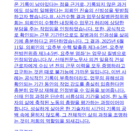
온 기록이 남아있다는 점을 근거로, 기록되지 않은 과거
에도 성실히 일해왔다는 의뢰인 진술의 신빙성을 뒷받침
하고자 했습니다.Ⅲ. 사건수행 결과 업무상질병판정위원
회는 의뢰인이 수행한 내장목수 업무가 허리에 상당한
부담을 주는 작업임을 인정하였습니다. 또한, 공식적으
로 확인되는 근무 기간만으로도 질병과의 인과성을 살피
기에 충분하다고 판단하였습니다. 그 결과, 2025년 6월
11일, 의뢰인의 ‘요추부 수핵 탈출증 제3-4-5번, 요추부
전방전위증 제3-4-5번, 요추부 염좌’는 업무상 질병으로
인정되었습니다.Ⅳ. 산재전문노무사 의견 일용직 건설
근로자에게 수십 년 전의 근무 이력을 모두 증명하라고
요구하는 것은 때로 불가능에 가까운 일입니다. 이번 사
례는 공식적인 기록이 부족하더라도, 업무의 유해성과
확인되는 기간 동안의 작업 강도를 충실히 입증한다면
충분히 업무상 재해로 인정받을 수 있음을 보여줍니다.
산재 인정 과정은 단순히 서류상의 기간을 넘어, 한 노동
자의 삶에 축적된 노동의 총량을 평가하는 과정이어야
합니다. 성실하게 살아온 한 기술자의 시간이 기록의 공
백 속에 묻히지 않도록, 그 전체적인 삶의 과정을 조명하
는 것이 저희의 역할임을 되새깁니다.