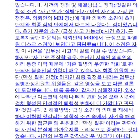
았습니다.Ⅱ. 사건의 쟁점 및 해결방법 1. 쟁점: 엇갈린 의
학적 소견, ‘사고’인가 ‘질병’인가? 이번 사건의 가장 큰
쟁점은, 의뢰인의 MRI 영상에 대한 의학적 소견이 초기
단계와 최종 심의 단계에서 다르게 나왔다는 점이었습니
다. 초기 자문의 소견 (급성 사고 가능성): 사건 초기, 근
로복지공단 자문의는 의뢰인의 MRI에서 ‘급성으로 파열
된 디스크 소견’이 보인다고 판단했습니다. 이 소견은 자
칫 이 사건을 ‘업무상 사고’의 길로 이끌 수 있었습니다.
하지만 ‘사고’로 주장할 경우, 수년간 지속된 의뢰인의
허리 통증 이력 때문에 ‘기존 질병의 우연한 악화’로 판
단되어 불승인될 위험이 매우 컸습니다. 최종 위원회 판
단 (만성 질환 인정): 하지만 최종 결정을 내리는 업무상
질병판정위원회 위원들은, 같은 영상을 보고 다른 결론
에 도달했습니다. 비록 통증이 갑자기 심해졌지만, 영상
에 나타난 디스크의 상태나 뼈의 변화 등은 오랜 시간에
걸쳐 형성된 만성적인 퇴행성 변화에 더 가깝다고 판단
한 것입니다. 2. 해결방법: ‘급성 소견’의 의미를 재해석
하다 이처럼 엇갈리는 의학적 소견 속에서, 사건을 해결
하기 위한 접근은 왜 위원회의 ‘만성 질환’이라는 판단이
더 사건의 본질에 가까운지를 논리적으로 증명하는 것이
었습니다. 사건의 본질은 갑작스러운 ‘사고’가 아니라,