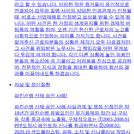
라고 할 수 있습니다. 이러한 작은 증거들이 유기적으로
연결되어 업무와 질병 사이의 상당한 인과관계가 인정될
때, 비로소 산업재해로 인정받고 보상을 받을 수 있게 됩
니다. 어떤 사건은 한 가정의 생계유지를 위한 경제적 버
팀목의 역할을 하며, 오랜 기간 헌신한 근로자의 노고를
사회적으로 인정하는 의미를 가지기도 합니다. 사건을
맡겨주신 근로자분들의 상황은 제각기 모두 다르겠지만,
그 사건을 위임받은 노무사는 그 책임감을 어떤 무게보
다 무겁게 여겨야 합니다. 각기 다른 상황에 놓인 의뢰인
분들의 목소리에 귀 기울이고 어려움을 진심으로 공감하
며, 전문적인 지식과 경험을 최대한 활용하여 최선의 결
과를 이끌어내도록 하겠습니다.
자살 및 정신질환
파킨슨병 산재 승인 사례!
파킨슨병 산재 승인 사례 사실관계 및 쟁점 신청인은 약
18년간 파킨슨병 유발요인인 유기용제와 망간·납·구리
등 각종 중금속에 노출됨. 구체적으로는 ①2003-2008.01
PFP도장시 페인트와 신나를 취급하면서,②2008.02-
2020.10 샌드블라스팅, 파워, 소지 및 신나클리닝 작업시