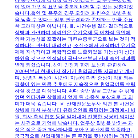
나 중추신경계 감염성 질환, 신경질환 및 두부손상경력
이 없어 개인적 요인을 충분히 배제할 수 있는 상황이었
습니다.흡연 및 음주의 경우 오히려 파킨슨의 발병위험
을 낮출 수 있다는 일부 연구결과가 존재하는 만큼 주요
한 고려대상은 아닙니다. Ⅲ. 사건수행 결과 결과적으로
상병과 관련하여 의뢰인은 유기용제 등 이차적 원인에
의한 가능성을 포괄하는 파킨슨증후군으로 보는 것이 적
절하다는 판단이 내려졌고, 조선소에서 재직하며 유기용
제에 지속적이고 복합적으로 노출되었을 가능성이 상당
하였을 것으로 인정되어 공단으로부터 산재 승인 결과를
받게 되셨습니다. 산재 인정과 함께 보상과 관련하여
2020년부터 현재까지 장기간 휴업급여를 지급받고 계시
며, 상병의 특성이 시간이 지남에 따라 증상이 악화되는
경향이 있는 만큼 추후에도 지속적으로 휴업급여를 수령
하실 것으로 예상됩니다. 40대 중반 일을 그만둘 수 밖에
없던 안타까운 상황에서 얻게 된 소중한 보상으로 그 의
미가 더욱 깊습니다. Ⅳ. 산재전문노무사 의견 본 사건은
상병에 대한 분석부터 유해요인을 증명하는 과정에서 병
원, 회사 측의 협조 등을 얻어내어 진행한 상당히 의미있
는 사건으로 기억에 남습니다. 업무상 질병을 밝히는 과
정은 작은 증거 하나하나를 모아 인과관계를 입증하고,
궁극적으로 산업재해라는 큰 주장을 뒷받침하는 과정이