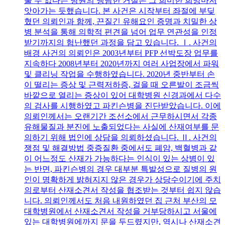
줄 수 없다는 병원의 냉담한 거절은 그 희미한 희망마저
앗아가는 듯했습니다. 본 사건은 시작부터 좌절에 부딪
혔던 의뢰인과 함께, 끈질긴 유해요인 증명과 치밀한 상
병 분석을 통해 의학적 편견을 넘어 업무 연관성을 인정
받기까지의 험난했던 과정을 담고 있습니다. Ⅰ. 사건의
배경 사건의 의뢰인은 2003년부터 PFP 선박도장 업무를
지속하다 2008년부터 2020년까지 여러 사업장에서 파워
및 클리닝 작업을 수행하였습니다. 2020년 중반부터 손
이 떨리는 증상 및 근력저하증, 걸을 때 오른발이 조금씩
바깥으로 열리는 증상이 있어 대학병원 신경과에서 다수
의 검사를 시행하였고 파킨슨병을 진단받았습니다. 이에
의뢰인께서는 오랜기간 조선소에서 근무하시면서 각종
유해물질과 분진에 노출되었다는 사실에 산재여부를 문
의하기 위해 법인에 상담을 의뢰하셨습니다. Ⅱ. 사건의
쟁점 및 해결방법 중증질환 중에서도 폐암, 백혈병과 같
이 어느정도 산재가 가능하다는 인식이 있는 상병이 있
는 반면, 파킨슨병의 경우 대부분 특발성으로 질병의 원
인이 명확하게 밝혀지지 않은 경우가 상당수이기에 주치
의로부터 산재소견서 작성을 협조받는 것부터 쉽지 않습
니다. 의뢰인께서도 처음 내원하였던 집 근처 부산의 모
대학병원에서 산재소견서 작성을 거부당하시고 서울에
있는 대학병원에까지 문을 두드렸지만, 역시나 산재소견