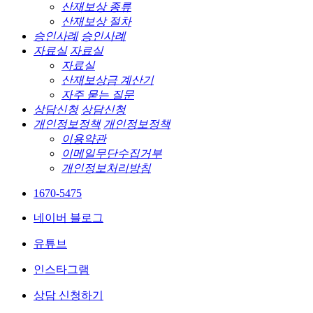
산재보상 종류
산재보상 절차
승인사례
승인사례
자료실
자료실
자료실
산재보상금 계산기
자주 묻는 질문
상담신청
상담신청
개인정보정책
개인정보정책
이용약관
이메일무단수집거부
개인정보처리방침
1670-5475
네이버 블로그
유튜브
인스타그램
상담 신청하기