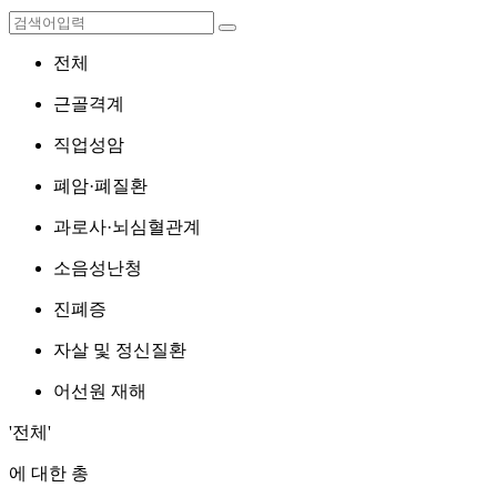
전체
근골격계
직업성암
폐암·폐질환
과로사·뇌심혈관계
소음성난청
진폐증
자살 및 정신질환
어선원 재해
'전체'
에 대한 총