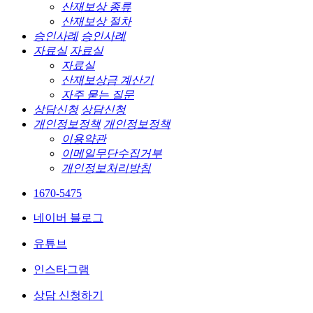
산재보상 종류
산재보상 절차
승인사례
승인사례
자료실
자료실
자료실
산재보상금 계산기
자주 묻는 질문
상담신청
상담신청
개인정보정책
개인정보정책
이용약관
이메일무단수집거부
개인정보처리방침
1670-5475
네이버 블로그
유튜브
인스타그램
상담 신청하기