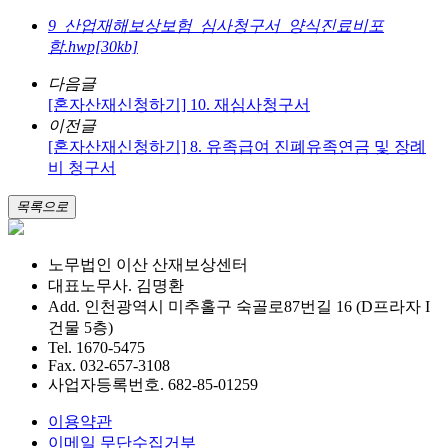
9_산업재해보상보험_심사청구서_양식진료비포
함.hwp[30kb]
다음글
[혼자산재신청하기] 10. 재심사청구서
이전글
[혼자산재신청하기] 8. 유족급여 진폐유족연금 및 장례
비 청구서
목록으로
노무법인 이산 산재보상센터
대표노무사. 김명환
Add. 인천광역시 미추홀구 숙골로87번길 16 (D프라자 I
건물 5층)
Tel. 1670-5475
Fax. 032-657-3108
사업자등록번호. 682-85-01259
이용약관
이메일 무단수집거부