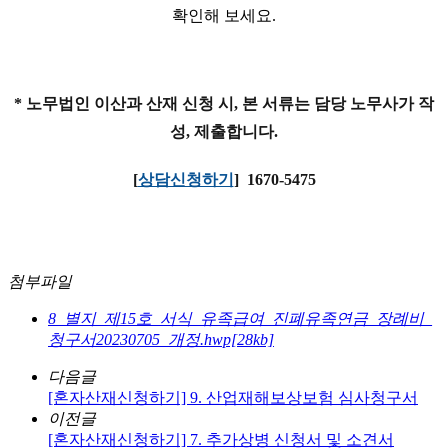
확인해 보세요.
* 노무법인 이산과 산재 신청 시, 본 서류는 담당 노무사가 작
성, 제출합니다.
[
상담신청하기
] 1670-5475
첨부파일
8_별지_제15호_서식_유족급여_진폐유족연금_장례비_
청구서20230705_개정.hwp[28kb]
다음글
[혼자산재신청하기] 9. 산업재해보상보험 심사청구서
이전글
[혼자산재신청하기] 7. 추가상병 신청서 및 소견서