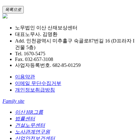
목록으로
노무법인 이산 산재보상센터
대표노무사. 김명환
Add. 인천광역시 미추홀구 숙골로87번길 16 (D프라자 I
건물 5층)
Tel. 1670-5475
Fax. 032-657-3108
사업자등록번호. 682-85-01259
이용약관
이메일 무단수집거부
개인정보취급방침
Family site
이산 HR그룹
법률센터
건설노무센터
노사관계연구원
산업안전보건센터