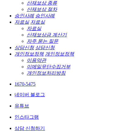
산재보상 종류
산재보상 절차
승인사례
승인사례
자료실
자료실
자료실
산재보상금 계산기
자주 묻는 질문
상담신청
상담신청
개인정보정책
개인정보정책
이용약관
이메일무단수집거부
개인정보처리방침
1670-5475
네이버 블로그
유튜브
인스타그램
상담 신청하기