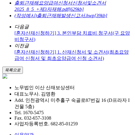
출퇴근재해요양급여신청서신청서및소견서
2025_8_5_+제3자재해.pdf[629kb]
(작성예시)출퇴근재해발생신고서.hwp[39kb]
다음글
[혼자산재신청하기] 3. 본인부담 치료비 청구서(구 요양
비청구서)
이전글
[혼자산재신청하기] 1. 산재신청서 및 소견서(최초요양
급여 신청서 및 최초요양급여 신청 소견서)
목록으로
노무법인 이산 산재보상센터
대표노무사. 김명환
Add. 인천광역시 미추홀구 숙골로87번길 16 (D프라자 I
건물 5층)
Tel. 1670-5475
Fax. 032-657-3108
사업자등록번호. 682-85-01259
이용약관