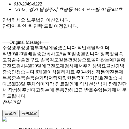
010-2349-6222
12142 , 경기 남양주시 호평동 444-4 오즈빌601동502호
안녕하세요 노무법인 이산입니다.
담당자 확인 후 연락 드릴 예정입니다.
-----Original Message-----
주상병부상병첨부파일에올렸습니다.직업배달라이더
작년9월20일배달중단독사고5월30일종결입니다.정복및금속
고정술수술했구요.손목각도같은건정상으로돌아왔는데1월에
근전도검사4월20일에근전도재검사해서추가상병요골신경병
증승인됐습니다.6개월이상물리치료 주3-4회신경통약진통제
복용중손목손등손가락저림찌릿한통증따끔거림호전없습니
다..5월28일 주치의마지막 진료일인데 의사선생님이 장해진단
서 작성해주신다고하는데 동통장해12급 받을수있는가해서 문
의드립니다.
첨부파일
글쓰기
목록으로