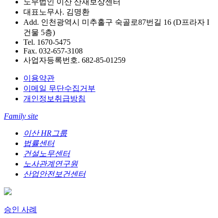
노무법인 이산 산재보상센터
대표노무사. 김명환
Add. 인천광역시 미추홀구 숙골로87번길 16 (D프라자 I
건물 5층)
Tel. 1670-5475
Fax. 032-657-3108
사업자등록번호. 682-85-01259
이용약관
이메일 무단수집거부
개인정보취급방침
Family site
이산 HR그룹
법률센터
건설노무센터
노사관계연구원
산업안전보건센터
승인 사례