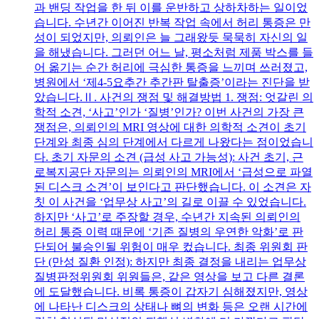
과 밴딩 작업을 한 뒤 이를 운반하고 상하차하는 일이었
습니다. 수년간 이어진 반복 작업 속에서 허리 통증은 만
성이 되었지만, 의뢰인은 늘 그래왔듯 묵묵히 자신의 일
을 해냈습니다. 그러던 어느 날, 평소처럼 제품 박스를 들
어 옮기는 순간 허리에 극심한 통증을 느끼며 쓰러졌고,
병원에서 ‘제4-5요추간 추간판 탈출증’이라는 진단을 받
았습니다.Ⅱ. 사건의 쟁점 및 해결방법 1. 쟁점: 엇갈린 의
학적 소견, ‘사고’인가 ‘질병’인가? 이번 사건의 가장 큰
쟁점은, 의뢰인의 MRI 영상에 대한 의학적 소견이 초기
단계와 최종 심의 단계에서 다르게 나왔다는 점이었습니
다. 초기 자문의 소견 (급성 사고 가능성): 사건 초기, 근
로복지공단 자문의는 의뢰인의 MRI에서 ‘급성으로 파열
된 디스크 소견’이 보인다고 판단했습니다. 이 소견은 자
칫 이 사건을 ‘업무상 사고’의 길로 이끌 수 있었습니다.
하지만 ‘사고’로 주장할 경우, 수년간 지속된 의뢰인의
허리 통증 이력 때문에 ‘기존 질병의 우연한 악화’로 판
단되어 불승인될 위험이 매우 컸습니다. 최종 위원회 판
단 (만성 질환 인정): 하지만 최종 결정을 내리는 업무상
질병판정위원회 위원들은, 같은 영상을 보고 다른 결론
에 도달했습니다. 비록 통증이 갑자기 심해졌지만, 영상
에 나타난 디스크의 상태나 뼈의 변화 등은 오랜 시간에