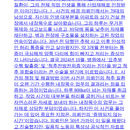
질환이, 그의 전체 직업 인생을 통해 산업재해로 인정받
은 이야기입니다.Ⅰ. 사건의 배경 의뢰인께서는 70대의
남성으로, 자신의 인생 대부분을 아파트와 상가 건설 현
장에서 내장목수로 살아왔습니다. 그의 하루는 무거운
목재와 석고보드를 나르고, 바닥에 몸을 낮추어 자재를
재단하고, 벽과 천장에 구조물을 설치하는 고된 작업의
연속이었습니다. 30년 전 당했던 추락 사고 이후 만성적
인 허리 통증을 안고 살아왔지만, 약 3개월 전부터는 통
증이 극심해져 양쪽 다리에 힘이 빠지고 저리는 증상까
지 나타났습니다. 결국 2024년 10월, 병원에서 ‘요추부
수핵 탈출증’ 및 ‘척추전방전위증’이라는 진단을 받고 척
추 유합술이라는 큰 수술을 받기에 이르렀습니다.Ⅱ. 사
건의 쟁점 및 해결방법 이번 사건은 의뢰인의 척추 질환
이 오랜 기간 수행한 내장목수 업무의 결과라는 점을 입
증하는 과정이었습니다. 하루 800kg이 넘는 자재를 취급
하고, 작업 시간의 대부분을 허리를 굽히거나 비트는 부
자연스러운 자세로 보내야 하는 내장목수의 업무는 그
자체로 상당한 부담이었습니다. 하지만 이 사건을 풀어
가는 데 있어 중요한 지점은, 의뢰인의 ‘증명되지 않는
시간’이었습니다. 의뢰인은 50년 가까이 이 일을 해왔다
고 진술했지만, 일용직 노동의 특성상 공식적인 자료로