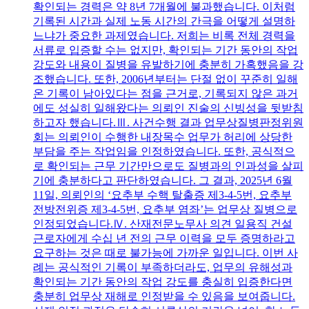
확인되는 경력은 약 8년 7개월에 불과했습니다. 이처럼
기록된 시간과 실제 노동 시간의 간극을 어떻게 설명하
느냐가 중요한 과제였습니다. 저희는 비록 전체 경력을
서류로 입증할 수는 없지만, 확인되는 기간 동안의 작업
강도와 내용이 질병을 유발하기에 충분히 가혹했음을 강
조했습니다. 또한, 2006년부터는 단절 없이 꾸준히 일해
온 기록이 남아있다는 점을 근거로, 기록되지 않은 과거
에도 성실히 일해왔다는 의뢰인 진술의 신빙성을 뒷받침
하고자 했습니다.Ⅲ. 사건수행 결과 업무상질병판정위원
회는 의뢰인이 수행한 내장목수 업무가 허리에 상당한
부담을 주는 작업임을 인정하였습니다. 또한, 공식적으
로 확인되는 근무 기간만으로도 질병과의 인과성을 살피
기에 충분하다고 판단하였습니다. 그 결과, 2025년 6월
11일, 의뢰인의 ‘요추부 수핵 탈출증 제3-4-5번, 요추부
전방전위증 제3-4-5번, 요추부 염좌’는 업무상 질병으로
인정되었습니다.Ⅳ. 산재전문노무사 의견 일용직 건설
근로자에게 수십 년 전의 근무 이력을 모두 증명하라고
요구하는 것은 때로 불가능에 가까운 일입니다. 이번 사
례는 공식적인 기록이 부족하더라도, 업무의 유해성과
확인되는 기간 동안의 작업 강도를 충실히 입증한다면
충분히 업무상 재해로 인정받을 수 있음을 보여줍니다.