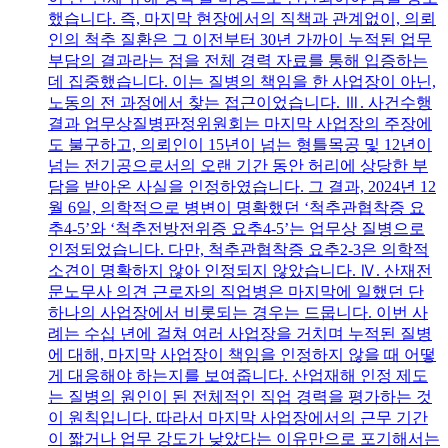
했습니다. 즉, 마지막 현장에서의 직책과 관계없이, 의뢰
인의 척추 질환은 그 이전부터 30년 가까이 누적된 업무
부담의 결과라는 점을 전체 경력 자료를 통해 입증하는
데 집중했습니다. 이는 질병의 책임을 한 사업장이 아닌,
노동의 전 과정에서 찾는 접근이었습니다. Ⅲ. 사건수행
결과 업무상질병판정위원회는 마지막 사업장의 주장에
도 불구하고, 의뢰인이 15년이 넘는 형틀목공 및 12년이
넘는 전기공으로서의 오랜 기간 동안 허리에 상당한 부
담을 받아온 사실을 인정하였습니다. 그 결과, 2024년 12
월 6일, 의학적으로 병변이 명확했던 ‘척추관협착증 요
추4-5’와 ‘척추전방전위증 요추4-5’는 업무상 질병으로
인정되었습니다. 다만, 척추관협착증 요추2-3은 의학적
소견이 명확하지 않아 인정되지 않았습니다. Ⅳ. 산재전
문노무사 의견 근로자의 직업병은 마지막에 일했던 단
하나의 사업장에서 비롯되는 경우는 드뭅니다. 이번 사
례는 수십 년에 걸쳐 여러 사업장을 거치며 누적된 질병
에 대해, 마지막 사업장이 책임을 인정하지 않을 때 어떻
게 대응해야 하는지를 보여줍니다. 산업재해 인정 제도
는 질병의 원인이 된 전체적인 직업 경력을 평가하는 것
이 원칙입니다. 따라서 마지막 사업장에서의 근무 기간
이 짧거나 업무 강도가 낮았다는 이유만으로 포기해서는