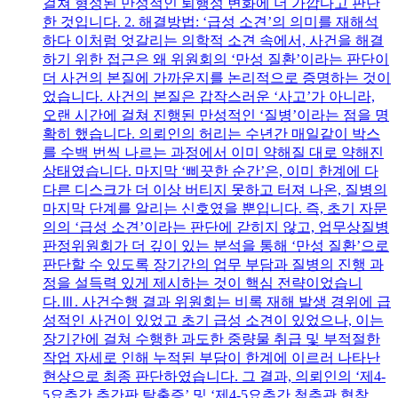
걸쳐 형성된 만성적인 퇴행성 변화에 더 가깝다고 판단
한 것입니다. 2. 해결방법: ‘급성 소견’의 의미를 재해석
하다 이처럼 엇갈리는 의학적 소견 속에서, 사건을 해결
하기 위한 접근은 왜 위원회의 ‘만성 질환’이라는 판단이
더 사건의 본질에 가까운지를 논리적으로 증명하는 것이
었습니다. 사건의 본질은 갑작스러운 ‘사고’가 아니라,
오랜 시간에 걸쳐 진행된 만성적인 ‘질병’이라는 점을 명
확히 했습니다. 의뢰인의 허리는 수년간 매일같이 박스
를 수백 번씩 나르는 과정에서 이미 약해질 대로 약해진
상태였습니다. 마지막 ‘삐끗한 순간’은, 이미 한계에 다
다른 디스크가 더 이상 버티지 못하고 터져 나온, 질병의
마지막 단계를 알리는 신호였을 뿐입니다. 즉, 초기 자문
의의 ‘급성 소견’이라는 판단에 갇히지 않고, 업무상질병
판정위원회가 더 깊이 있는 분석을 통해 ‘만성 질환’으로
판단할 수 있도록 장기간의 업무 부담과 질병의 진행 과
정을 설득력 있게 제시하는 것이 핵심 전략이었습니
다.Ⅲ. 사건수행 결과 위원회는 비록 재해 발생 경위에 급
성적인 사건이 있었고 초기 급성 소견이 있었으나, 이는
장기간에 걸쳐 수행한 과도한 중량물 취급 및 부적절한
작업 자세로 인해 누적된 부담이 한계에 이르러 나타난
현상으로 최종 판단하였습니다. 그 결과, 의뢰인의 ‘제4-
5요추간 추간판 탈출증’ 및 ‘제4-5요추간 척추관 협착