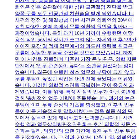
2021년 초, 통증을 더 이상 견딜 수 없어 병원을 찾은 의
뢰인은 양측 슬관절에 대한 심한 골관절염 진단을 받고
양쪽 무릎 모두 인공관절 치환술을 받게 되었습니다.Ⅱ.
사건의 쟁점 및 해결방법 이번 사건은 의뢰인의 30년에
걸친 다양한 경력 속에서 무릎 질환의 원인을 찾아내는
과정이었습니다. 특히 과거 10년 가까이 수행했던 어망
용접 작업 당시의 장시간 쪼그려 앉는 자세와 이후 5년간
이어진 포장 및 적재 업무에서의 과도한 중량물 취급은
무릎에 상당한 부담을 주었을 것으로 보았습니다. 하지
만 이 사건을 진행하며 마주한 가장 큰 난관은, 의학 자문
단계에서 '업무 관련성이 낮다'는 소견을 받았다는 점이
었습니다. 최근에 수행한 청소 업무의 부담이 크지 않고,
무릎 부담이 높았던 작업은 16년 전에 끝났다는 이유였
습니다. 이러한 의학적 소견을 극복하는 것이 중요한 과
제였습니다. 이를 위해, 특정 시점의 업무가 아닌 30년에
걸친 '총체적인 업무 이력'에 주목했습니다. 과거의 높은
부담이 이미 무릎 손상의 기초를 형성했고, 이후의 업무
들이 이를 지속적으로 악화시켰다는 점을 최종 심의 단
계에서 설득력 있게 제시하고자 노력했습니다.Ⅲ. 사건
수행 결과 업무상질병판정위원회는 초기 의학적 자문 소
견과는 달리, 의뢰인의 오랜 기간에 걸친 누적 업무 부담
을 인정하였습니다. 그 결과, 2024년 12월 11일, 의뢰인의