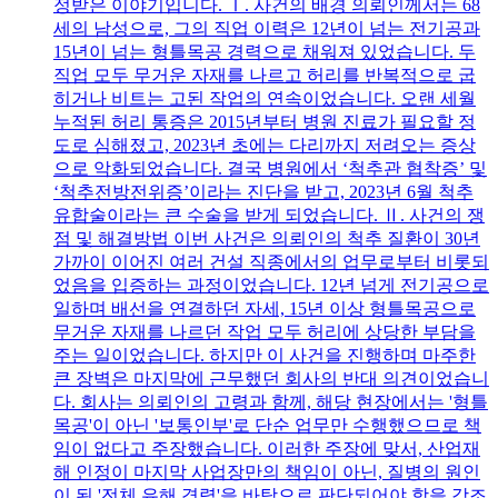
정받은 이야기입니다. Ⅰ. 사건의 배경 의뢰인께서는 68
세의 남성으로, 그의 직업 이력은 12년이 넘는 전기공과
15년이 넘는 형틀목공 경력으로 채워져 있었습니다. 두
직업 모두 무거운 자재를 나르고 허리를 반복적으로 굽
히거나 비트는 고된 작업의 연속이었습니다. 오랜 세월
누적된 허리 통증은 2015년부터 병원 진료가 필요할 정
도로 심해졌고, 2023년 초에는 다리까지 저려오는 증상
으로 악화되었습니다. 결국 병원에서 ‘척추관 협착증’ 및
‘척추전방전위증’이라는 진단을 받고, 2023년 6월 척추
유합술이라는 큰 수술을 받게 되었습니다. Ⅱ. 사건의 쟁
점 및 해결방법 이번 사건은 의뢰인의 척추 질환이 30년
가까이 이어진 여러 건설 직종에서의 업무로부터 비롯되
었음을 입증하는 과정이었습니다. 12년 넘게 전기공으로
일하며 배선을 연결하던 자세, 15년 이상 형틀목공으로
무거운 자재를 나르던 작업 모두 허리에 상당한 부담을
주는 일이었습니다. 하지만 이 사건을 진행하며 마주한
큰 장벽은 마지막에 근무했던 회사의 반대 의견이었습니
다. 회사는 의뢰인의 고령과 함께, 해당 현장에서는 '형틀
목공'이 아닌 '보통인부'로 단순 업무만 수행했으므로 책
임이 없다고 주장했습니다. 이러한 주장에 맞서, 산업재
해 인정이 마지막 사업장만의 책임이 아닌, 질병의 원인
이 된 '전체 유해 경력'을 바탕으로 판단되어야 함을 강조