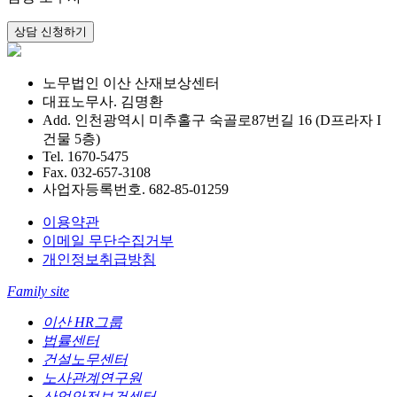
노무법인 이산 산재보상센터
대표노무사. 김명환
Add. 인천광역시 미추홀구 숙골로87번길 16 (D프라자 I
건물 5층)
Tel. 1670-5475
Fax. 032-657-3108
사업자등록번호. 682-85-01259
이용약관
이메일 무단수집거부
개인정보취급방침
Family site
이산 HR그룹
법률센터
건설노무센터
노사관계연구원
산업안전보건센터