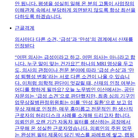
안 됩니다. 평생을 성실히 일해 온 분의 고통이 사업장의
이해관계 속에서 부당하게 외면받지 않도록 항상 최선을
다하도록 하겠습니다.
근골격계
의사마다 다른 소견, ‘급성’과 ‘만성’의 경계에서 산재를
인정받다
“어떤 의사는 급성이라고 하고, 어떤 의사는 아니라고 합
니다. 누구 말이 맞는 건가요?” 하나의 MRI 영상을 두고
도, 의사의 관점이나 전문 분야에 따라 ‘급성 손상’과 ‘만
성 퇴행성 변화’라는 서로 다른 소견이 나올 수 있습니
다. 이처럼 의학적 판단이 엇갈릴 때, 산재의 인정 여부는
어디를 향하게 될까요? 오늘 노무법인 이산에서는, 공단
자문의는 ‘급성 소견’으로 판단했지만, 최종 심의 기구인
업무상질병판정위원회는 이를 ‘만성 질환’으로 보고 업
무상 재해로 인정한, 매우 흥미롭고 전문적인 한 생산직
근로자의 허리디스크 사례를 소개해 드리고자 합니다.
의뢰인은 오랜 기간 자동차 필터를 생산하는 공장에서
근무해 온 성실한 근로자였습니다. 의뢰인의 주된 업무
는 완성된 필터 제품이 담긴 박스를 파레트에 쌓고, 랩핑