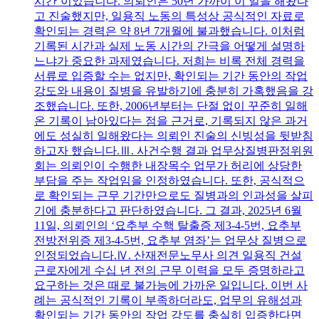
시간’이었습니다. 의뢰인은 50년 가까이 이 일을 해왔다
고 진술했지만, 일용직 노동의 특성상 공식적인 자료로
확인되는 경력은 약 8년 7개월에 불과했습니다. 이처럼
기록된 시간과 실제 노동 시간의 간극을 어떻게 설명하
느냐가 중요한 과제였습니다. 저희는 비록 전체 경력을
서류로 입증할 수는 없지만, 확인되는 기간 동안의 작업
강도와 내용이 질병을 유발하기에 충분히 가혹했음을 강
조했습니다. 또한, 2006년부터는 단절 없이 꾸준히 일해
온 기록이 남아있다는 점을 근거로, 기록되지 않은 과거
에도 성실히 일해왔다는 의뢰인 진술의 신빙성을 뒷받침
하고자 했습니다.Ⅲ. 사건수행 결과 업무상질병판정위원
회는 의뢰인이 수행한 내장목수 업무가 허리에 상당한
부담을 주는 작업임을 인정하였습니다. 또한, 공식적으
로 확인되는 근무 기간만으로도 질병과의 인과성을 살피
기에 충분하다고 판단하였습니다. 그 결과, 2025년 6월
11일, 의뢰인의 ‘요추부 수핵 탈출증 제3-4-5번, 요추부
전방전위증 제3-4-5번, 요추부 염좌’는 업무상 질병으로
인정되었습니다.Ⅳ. 산재전문노무사 의견 일용직 건설
근로자에게 수십 년 전의 근무 이력을 모두 증명하라고
요구하는 것은 때로 불가능에 가까운 일입니다. 이번 사
례는 공식적인 기록이 부족하더라도, 업무의 유해성과
확인되는 기간 동안의 작업 강도를 충실히 입증한다면