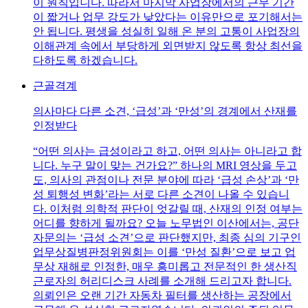
이 원칙입니다. 따라서 마지막 사업장에서의 근무 기간
이 짧거나 업무 강도가 낮았다는 이유만으로 포기해서는
안 됩니다. 평생을 성실히 일해 온 분의 고통이 사업장의
이해관계 속에서 부당하게 외면받지 않도록 항상 최선을
다하도록 하겠습니다.
근골격계
의사마다 다른 소견, ‘급성’과 ‘만성’의 경계에서 산재를
인정받다
“어떤 의사는 급성이라고 하고, 어떤 의사는 아니라고 합
니다. 누구 말이 맞는 건가요?” 하나의 MRI 영상을 두고
도, 의사의 관점이나 전문 분야에 따라 ‘급성 손상’과 ‘만
성 퇴행성 변화’라는 서로 다른 소견이 나올 수 있습니
다. 이처럼 의학적 판단이 엇갈릴 때, 산재의 인정 여부는
어디를 향하게 될까요? 오늘 노무법인 이산에서는, 공단
자문의는 ‘급성 소견’으로 판단했지만, 최종 심의 기구인
업무상질병판정위원회는 이를 ‘만성 질환’으로 보고 업
무상 재해로 인정한, 매우 흥미롭고 전문적인 한 생산직
근로자의 허리디스크 사례를 소개해 드리고자 합니다.
의뢰인은 오랜 기간 자동차 필터를 생산하는 공장에서