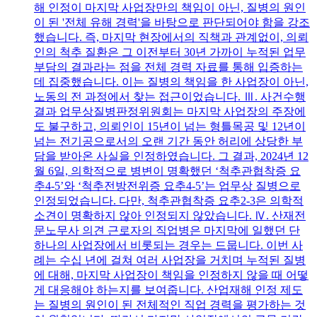
해 인정이 마지막 사업장만의 책임이 아닌, 질병의 원인
이 된 '전체 유해 경력'을 바탕으로 판단되어야 함을 강조
했습니다. 즉, 마지막 현장에서의 직책과 관계없이, 의뢰
인의 척추 질환은 그 이전부터 30년 가까이 누적된 업무
부담의 결과라는 점을 전체 경력 자료를 통해 입증하는
데 집중했습니다. 이는 질병의 책임을 한 사업장이 아닌,
노동의 전 과정에서 찾는 접근이었습니다. Ⅲ. 사건수행
결과 업무상질병판정위원회는 마지막 사업장의 주장에
도 불구하고, 의뢰인이 15년이 넘는 형틀목공 및 12년이
넘는 전기공으로서의 오랜 기간 동안 허리에 상당한 부
담을 받아온 사실을 인정하였습니다. 그 결과, 2024년 12
월 6일, 의학적으로 병변이 명확했던 ‘척추관협착증 요
추4-5’와 ‘척추전방전위증 요추4-5’는 업무상 질병으로
인정되었습니다. 다만, 척추관협착증 요추2-3은 의학적
소견이 명확하지 않아 인정되지 않았습니다. Ⅳ. 산재전
문노무사 의견 근로자의 직업병은 마지막에 일했던 단
하나의 사업장에서 비롯되는 경우는 드뭅니다. 이번 사
례는 수십 년에 걸쳐 여러 사업장을 거치며 누적된 질병
에 대해, 마지막 사업장이 책임을 인정하지 않을 때 어떻
게 대응해야 하는지를 보여줍니다. 산업재해 인정 제도
는 질병의 원인이 된 전체적인 직업 경력을 평가하는 것