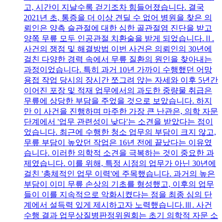
고, 시간이 지날수록 걷기조차 힘들어졌습니다. 결국
2021년 초, 통증을 더 이상 견딜 수 없어 병원을 찾은 의
뢰인은 양측 슬관절에 대한 심한 골관절염 진단을 받고
양쪽 무릎 모두 인공관절 치환술을 받게 되었습니다.Ⅱ.
사건의 쟁점 및 해결방법 이번 사건은 의뢰인의 30년에
걸친 다양한 경력 속에서 무릎 질환의 원인을 찾아내는
과정이었습니다. 특히 과거 10년 가까이 수행했던 어망
용접 작업 당시의 장시간 쪼그려 앉는 자세와 이후 5년간
이어진 포장 및 적재 업무에서의 과도한 중량물 취급은
무릎에 상당한 부담을 주었을 것으로 보았습니다. 하지
만 이 사건을 진행하며 마주한 가장 큰 난관은, 의학 자문
단계에서 '업무 관련성이 낮다'는 소견을 받았다는 점이
었습니다. 최근에 수행한 청소 업무의 부담이 크지 않고,
무릎 부담이 높았던 작업은 16년 전에 끝났다는 이유였
습니다. 이러한 의학적 소견을 극복하는 것이 중요한 과
제였습니다. 이를 위해, 특정 시점의 업무가 아닌 30년에
걸친 '총체적인 업무 이력'에 주목했습니다. 과거의 높은
부담이 이미 무릎 손상의 기초를 형성했고, 이후의 업무
들이 이를 지속적으로 악화시켰다는 점을 최종 심의 단
계에서 설득력 있게 제시하고자 노력했습니다.Ⅲ. 사건
수행 결과 업무상질병판정위원회는 초기 의학적 자문 소