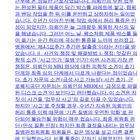
근무해 온 성실한 근로자였습니다. 의뢰인의 주된 업무
는 완성된 필터 제품이 담긴 박스를 파레트에 쌓고, 랩핑
과 밴딩 작업을 한 뒤 이를 운반하고 상하차하는 일이었
습니다. 수년간 이어진 반복 작업 속에서 허리 통증은 만
성이 되었지만, 의뢰인은 늘 그래왔듯 묵묵히 자신의 일
을 해냈습니다. 그러던 어느 날, 평소처럼 제품 박스를 들
어 옮기는 순간 허리에 극심한 통증을 느끼며 쓰러졌고,
병원에서 ‘제4-5요추간 추간판 탈출증’이라는 진단을 받
았습니다.Ⅱ. 사건의 쟁점 및 해결방법 1. 쟁점: 엇갈린 의
학적 소견, ‘사고’인가 ‘질병’인가? 이번 사건의 가장 큰
쟁점은, 의뢰인의 MRI 영상에 대한 의학적 소견이 초기
단계와 최종 심의 단계에서 다르게 나왔다는 점이었습니
다. 초기 자문의 소견 (급성 사고 가능성): 사건 초기, 근
로복지공단 자문의는 의뢰인의 MRI에서 ‘급성으로 파열
된 디스크 소견’이 보인다고 판단했습니다. 이 소견은 자
칫 이 사건을 ‘업무상 사고’의 길로 이끌 수 있었습니다.
하지만 ‘사고’로 주장할 경우, 수년간 지속된 의뢰인의
허리 통증 이력 때문에 ‘기존 질병의 우연한 악화’로 판
단되어 불승인될 위험이 매우 컸습니다. 최종 위원회 판
단 (만성 질환 인정): 하지만 최종 결정을 내리는 업무상
질병판정위원회 위원들은, 같은 영상을 보고 다른 결론
에 도달했습니다. 비록 통증이 갑자기 심해졌지만, 영상