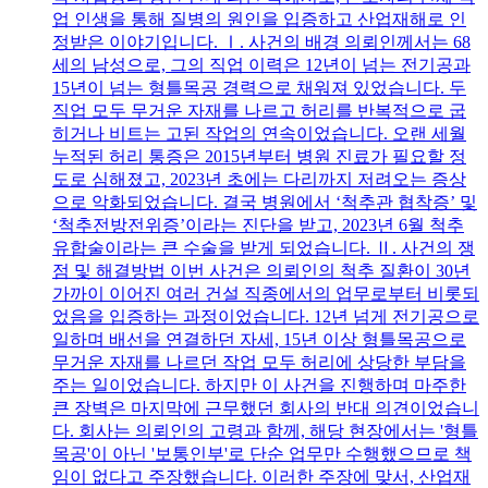
업 인생을 통해 질병의 원인을 입증하고 산업재해로 인
정받은 이야기입니다. Ⅰ. 사건의 배경 의뢰인께서는 68
세의 남성으로, 그의 직업 이력은 12년이 넘는 전기공과
15년이 넘는 형틀목공 경력으로 채워져 있었습니다. 두
직업 모두 무거운 자재를 나르고 허리를 반복적으로 굽
히거나 비트는 고된 작업의 연속이었습니다. 오랜 세월
누적된 허리 통증은 2015년부터 병원 진료가 필요할 정
도로 심해졌고, 2023년 초에는 다리까지 저려오는 증상
으로 악화되었습니다. 결국 병원에서 ‘척추관 협착증’ 및
‘척추전방전위증’이라는 진단을 받고, 2023년 6월 척추
유합술이라는 큰 수술을 받게 되었습니다. Ⅱ. 사건의 쟁
점 및 해결방법 이번 사건은 의뢰인의 척추 질환이 30년
가까이 이어진 여러 건설 직종에서의 업무로부터 비롯되
었음을 입증하는 과정이었습니다. 12년 넘게 전기공으로
일하며 배선을 연결하던 자세, 15년 이상 형틀목공으로
무거운 자재를 나르던 작업 모두 허리에 상당한 부담을
주는 일이었습니다. 하지만 이 사건을 진행하며 마주한
큰 장벽은 마지막에 근무했던 회사의 반대 의견이었습니
다. 회사는 의뢰인의 고령과 함께, 해당 현장에서는 '형틀
목공'이 아닌 '보통인부'로 단순 업무만 수행했으므로 책
임이 없다고 주장했습니다. 이러한 주장에 맞서, 산업재