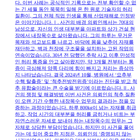
다. 이번 사례는 공식적인 기록으로는 전부 확인할 수 없
는 긴 세월 동안 묵묵히 일해 온 한 원로 기술자의 허리
질환이, 그의 전체 직업 인생을 통해 산업재해로 인정받
은 이야기입니다.Ⅰ. 사건의 배경 의뢰인께서는 70대의
남성으로, 자신의 인생 대부분을 아파트와 상가 건설 현
장에서 내장목수로 살아왔습니다. 그의 하루는 무거운
목재와 석고보드를 나르고, 바닥에 몸을 낮추어 자재를
재단하고, 벽과 천장에 구조물을 설치하는 고된 작업의
연속이었습니다. 30년 전 당했던 추락 사고 이후 만성적
인 허리 통증을 안고 살아왔지만, 약 3개월 전부터는 통
증이 극심해져 양쪽 다리에 힘이 빠지고 저리는 증상까
지 나타났습니다. 결국 2024년 10월, 병원에서 ‘요추부
수핵 탈출증’ 및 ‘척추전방전위증’이라는 진단을 받고 척
추 유합술이라는 큰 수술을 받기에 이르렀습니다.Ⅱ. 사
건의 쟁점 및 해결방법 이번 사건은 의뢰인의 척추 질환
이 오랜 기간 수행한 내장목수 업무의 결과라는 점을 입
증하는 과정이었습니다. 하루 800kg이 넘는 자재를 취급
하고, 작업 시간의 대부분을 허리를 굽히거나 비트는 부
자연스러운 자세로 보내야 하는 내장목수의 업무는 그
자체로 상당한 부담이었습니다. 하지만 이 사건을 풀어
가는 데 있어 중요한 지점은, 의뢰인의 ‘증명되지 않는