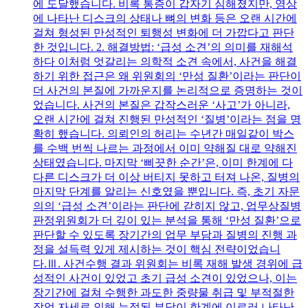
에 도달했습니다. 비록 통증이 갑자기 심해졌지만, 영상
에 나타난 디스크의 상태나 뼈의 변화 등은 오랜 시간에
걸쳐 형성된 만성적인 퇴행성 변화에 더 가깝다고 판단
한 것입니다. 2. 해결방법: ‘급성 소견’의 의미를 재해석
하다 이처럼 엇갈리는 의학적 소견 속에서, 사건을 해결
하기 위한 접근은 왜 위원회의 ‘만성 질환’이라는 판단이
더 사건의 본질에 가까운지를 논리적으로 증명하는 것이
었습니다. 사건의 본질은 갑작스러운 ‘사고’가 아니라,
오랜 시간에 걸쳐 진행된 만성적인 ‘질병’이라는 점을 명
확히 했습니다. 의뢰인의 허리는 수년간 매일같이 박스
를 수백 번씩 나르는 과정에서 이미 약해질 대로 약해진
상태였습니다. 마지막 ‘삐끗한 순간’은, 이미 한계에 다
다른 디스크가 더 이상 버티지 못하고 터져 나온, 질병의
마지막 단계를 알리는 신호였을 뿐입니다. 즉, 초기 자문
의의 ‘급성 소견’이라는 판단에 갇히지 않고, 업무상질병
판정위원회가 더 깊이 있는 분석을 통해 ‘만성 질환’으로
판단할 수 있도록 장기간의 업무 부담과 질병의 진행 과
정을 설득력 있게 제시하는 것이 핵심 전략이었습니
다.Ⅲ. 사건수행 결과 위원회는 비록 재해 발생 경위에 급
성적인 사건이 있었고 초기 급성 소견이 있었으나, 이는
장기간에 걸쳐 수행한 과도한 중량물 취급 및 부적절한
작업 자세로 인해 누적된 부담이 한계에 이르러 나타난