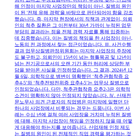
해 인정이 마지막 사업장만의 책임이 아닌, 질병의 원인
이 된 '전체 유해 경력'을 바탕으로 판단되어야 함을 강조
했습니다. 즉, 마지막 현장에서의 직책과 관계없이, 의뢰
인의 척추 질환은 그 이전부터 30년 가까이 누적된 업무
부담의 결과라는 점을 전체 경력 자료를 통해 입증하는
데 집중했습니다. 이는 질병의 책임을 한 사업장이 아닌,
노동의 전 과정에서 찾는 접근이었습니다. Ⅲ. 사건수행
결과 업무상질병판정위원회는 마지막 사업장의 주장에
도 불구하고, 의뢰인이 15년이 넘는 형틀목공 및 12년이
넘는 전기공으로서의 오랜 기간 동안 허리에 상당한 부
담을 받아온 사실을 인정하였습니다. 그 결과, 2024년 12
월 6일, 의학적으로 병변이 명확했던 ‘척추관협착증 요
추4-5’와 ‘척추전방전위증 요추4-5’는 업무상 질병으로
인정되었습니다. 다만, 척추관협착증 요추2-3은 의학적
소견이 명확하지 않아 인정되지 않았습니다. Ⅳ. 산재전
문노무사 의견 근로자의 직업병은 마지막에 일했던 단
하나의 사업장에서 비롯되는 경우는 드뭅니다. 이번 사
례는 수십 년에 걸쳐 여러 사업장을 거치며 누적된 질병
에 대해, 마지막 사업장이 책임을 인정하지 않을 때 어떻
게 대응해야 하는지를 보여줍니다. 산업재해 인정 제도
는 질병의 원인이 된 전체적인 직업 경력을 평가하는 것