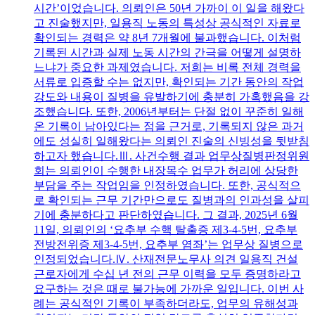
시간’이었습니다. 의뢰인은 50년 가까이 이 일을 해왔다
고 진술했지만, 일용직 노동의 특성상 공식적인 자료로
확인되는 경력은 약 8년 7개월에 불과했습니다. 이처럼
기록된 시간과 실제 노동 시간의 간극을 어떻게 설명하
느냐가 중요한 과제였습니다. 저희는 비록 전체 경력을
서류로 입증할 수는 없지만, 확인되는 기간 동안의 작업
강도와 내용이 질병을 유발하기에 충분히 가혹했음을 강
조했습니다. 또한, 2006년부터는 단절 없이 꾸준히 일해
온 기록이 남아있다는 점을 근거로, 기록되지 않은 과거
에도 성실히 일해왔다는 의뢰인 진술의 신빙성을 뒷받침
하고자 했습니다.Ⅲ. 사건수행 결과 업무상질병판정위원
회는 의뢰인이 수행한 내장목수 업무가 허리에 상당한
부담을 주는 작업임을 인정하였습니다. 또한, 공식적으
로 확인되는 근무 기간만으로도 질병과의 인과성을 살피
기에 충분하다고 판단하였습니다. 그 결과, 2025년 6월
11일, 의뢰인의 ‘요추부 수핵 탈출증 제3-4-5번, 요추부
전방전위증 제3-4-5번, 요추부 염좌’는 업무상 질병으로
인정되었습니다.Ⅳ. 산재전문노무사 의견 일용직 건설
근로자에게 수십 년 전의 근무 이력을 모두 증명하라고
요구하는 것은 때로 불가능에 가까운 일입니다. 이번 사
례는 공식적인 기록이 부족하더라도, 업무의 유해성과