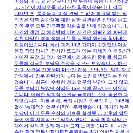
어졌습니다. 몇 년 전부터 양쪽 무릎에 통증이 시작되었
고, 시간이 지날수록 걷기조차 힘들어졌습니다. 결국
2021년 초, 통증을 더 이상 견딜 수 없어 병원을 찾은 의
뢰인은 양측 슬관절에 대한 심한 골관절염 진단을 받고
양쪽 무릎 모두 인공관절 치환술을 받게 되었습니다.Ⅱ.
사건의 쟁점 및 해결방법 이번 사건은 의뢰인의 30년에
걸친 다양한 경력 속에서 무릎 질환의 원인을 찾아내는
과정이었습니다. 특히 과거 10년 가까이 수행했던 어망
용접 작업 당시의 장시간 쪼그려 앉는 자세와 이후 5년간
이어진 포장 및 적재 업무에서의 과도한 중량물 취급은
무릎에 상당한 부담을 주었을 것으로 보았습니다. 하지
만 이 사건을 진행하며 마주한 가장 큰 난관은, 의학 자문
단계에서 '업무 관련성이 낮다'는 소견을 받았다는 점이
었습니다. 최근에 수행한 청소 업무의 부담이 크지 않고,
무릎 부담이 높았던 작업은 16년 전에 끝났다는 이유였
습니다. 이러한 의학적 소견을 극복하는 것이 중요한 과
제였습니다. 이를 위해, 특정 시점의 업무가 아닌 30년에
걸친 '총체적인 업무 이력'에 주목했습니다. 과거의 높은
부담이 이미 무릎 손상의 기초를 형성했고, 이후의 업무
들이 이를 지속적으로 악화시켰다는 점을 최종 심의 단
계에서 설득력 있게 제시하고자 노력했습니다.Ⅲ. 사건
수행 결과 업무상질병판정위원회는 초기 의학적 자문 소