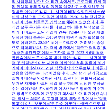
막 사업장의 강한 반대 의견 속에서도, 근로자의 전체 직
업 인생을 통해 질병의 원인을 입증하고 산업재해로 인
정받은 이야기입니다. Ⅰ. 사건의 배경 의뢰인께서는 68
세의 남성으로, 그의 직업 이력은 12년이 넘는 전기공과
15년이 넘는 형틀목공 경력으로 채워져 있었습니다. 두
직업 모두 무거운 자재를 나르고 허리를 반복적으로 굽
히거나 비트는 고된 작업의 연속이었습니다. 오랜 세월
누적된 허리 통증은 2015년부터 병원 진료가 필요할 정
도로 심해졌고, 2023년 초에는 다리까지 저려오는 증상
으로 악화되었습니다. 결국 병원에서 ‘척추관 협착증’ 및
‘척추전방전위증’이라는 진단을 받고, 2023년 6월 척추
유합술이라는 큰 수술을 받게 되었습니다. Ⅱ. 사건의 쟁
점 및 해결방법 이번 사건은 의뢰인의 척추 질환이 30년
가까이 이어진 여러 건설 직종에서의 업무로부터 비롯되
었음을 입증하는 과정이었습니다. 12년 넘게 전기공으로
일하며 배선을 연결하던 자세, 15년 이상 형틀목공으로
무거운 자재를 나르던 작업 모두 허리에 상당한 부담을
주는 일이었습니다. 하지만 이 사건을 진행하며 마주한
큰 장벽은 마지막에 근무했던 회사의 반대 의견이었습니
다. 회사는 의뢰인의 고령과 함께, 해당 현장에서는 '형틀
목공'이 아닌 '보통인부'로 단순 업무만 수행했으므로 책
임이 없다고 주장했습니다. 이러한 주장에 맞서, 산업재