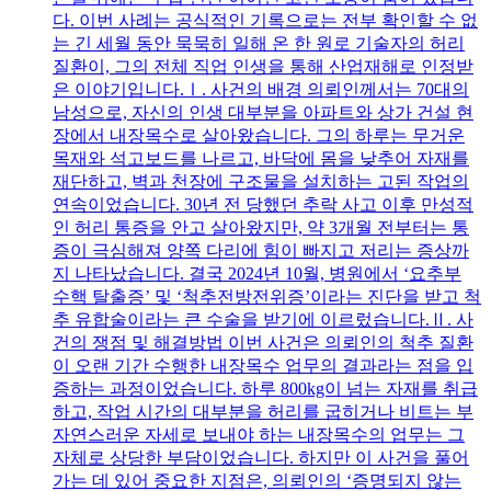
다. 이번 사례는 공식적인 기록으로는 전부 확인할 수 없
는 긴 세월 동안 묵묵히 일해 온 한 원로 기술자의 허리
질환이, 그의 전체 직업 인생을 통해 산업재해로 인정받
은 이야기입니다.Ⅰ. 사건의 배경 의뢰인께서는 70대의
남성으로, 자신의 인생 대부분을 아파트와 상가 건설 현
장에서 내장목수로 살아왔습니다. 그의 하루는 무거운
목재와 석고보드를 나르고, 바닥에 몸을 낮추어 자재를
재단하고, 벽과 천장에 구조물을 설치하는 고된 작업의
연속이었습니다. 30년 전 당했던 추락 사고 이후 만성적
인 허리 통증을 안고 살아왔지만, 약 3개월 전부터는 통
증이 극심해져 양쪽 다리에 힘이 빠지고 저리는 증상까
지 나타났습니다. 결국 2024년 10월, 병원에서 ‘요추부
수핵 탈출증’ 및 ‘척추전방전위증’이라는 진단을 받고 척
추 유합술이라는 큰 수술을 받기에 이르렀습니다.Ⅱ. 사
건의 쟁점 및 해결방법 이번 사건은 의뢰인의 척추 질환
이 오랜 기간 수행한 내장목수 업무의 결과라는 점을 입
증하는 과정이었습니다. 하루 800kg이 넘는 자재를 취급
하고, 작업 시간의 대부분을 허리를 굽히거나 비트는 부
자연스러운 자세로 보내야 하는 내장목수의 업무는 그
자체로 상당한 부담이었습니다. 하지만 이 사건을 풀어
가는 데 있어 중요한 지점은, 의뢰인의 ‘증명되지 않는