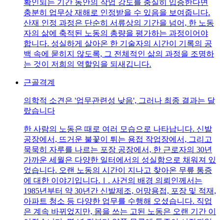
확인되는 기간 동안의 작업 강도를 충실히 입증한다면
충분히 업무상 재해로 인정받을 수 있음을 보여줍니다.
산재 인정 과정은 단순히 서류상의 기간을 넘어, 한 노동
자의 삶에 축적된 노동의 총량을 평가하는 과정이어야
합니다. 성실하게 살아온 한 기술자의 시간이 기록의 공
백 속에 묻히지 않도록, 그 전체적인 삶의 과정을 조명하
는 것이 저희의 역할임을 되새깁니다.
근골격계
의학적 소견은 '업무관련성 낮음', 그러나 최종 결과는 달
랐습니다
한 사람의 노동은 때로 여러 모습으로 나타납니다. 신발
공장에서, 뜨거운 불꽃이 튀는 용접 작업장에서, 그리고
묵묵히 자루를 나르는 포장 공장에서, 한 근로자의 30년
가까운 세월은 다양한 일터에서의 성실함으로 채워져 있
었습니다. 오랜 노동의 시간이 지나고 찾아온 무릎 통증
에 대한 이야기입니다.Ⅰ. 사건의 배경 의뢰인께서는
1985년부터 약 30년간 신발제조, 어망용접, 포장 및 적재,
아파트 청소 등 다양한 업무를 수행해 오셨습니다. 직업
은 계속 바뀌었지만, 몸을 쓰는 고된 노동은 오랜 기간 이