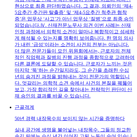
현상으로 최종 판단하였습니다. 그 결과, 의뢰인의 ‘제4-
5요추간 추간판 탈출증’ 및 ‘제4-5요추간 척추관 협착
증’은 업무상 ‘사고’가 아닌 업무상 ‘질병’으로 최종 승인
되었습니다.Ⅳ. 산재전문노무사 의견 이번 사례는 산재
인정 과정에서 의학적 소견이 얼마나 복합적이고 섬세하
게 해석될 수 있는지를 명확히 보여줍니다. 한 명의 의사
가 내린 ‘급성’이라는 소견이 사건의 전부는 아닙니다.
더 많은 전문가들이 모인 위원회에서는, 근로자의 전체
적인 직업력과 질병의 진행 과정을 종합적으로 고려하여
다른 결론에 도달할 수 있습니다. 근로자가 느끼는 것은
마지막 ‘뚝’하는 순간일지라도, 그 순간을 초래한 수십
년의 숨겨진 과정을 밝혀내는 것이 전문가의 역할입니
다. 엇갈리는 의학적 소견 속에서 사건의 본질을 꿰뚫어
보고, 가장 합리적인 길을 찾아내는 전략적인 판단이 산
재 승인의 결과를 바꿀 수 있습니다.
근골격계
50년 경력 내장목수의 보이지 않는 시간을 증명하다
실내 공간에 생명을 불어넣는 내장목수. 그들의 정교한
손길 뒤에는 수십 년간 이어진 고된 노동이 숨어 있습니