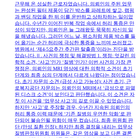
근무해 온 성실한 근로자였습니다. 의뢰인의 주된 업무
는 완성된 필터 제품이 담긴 박스를 파레트에 쌓고, 랩핑
과 밴딩 작업을 한 뒤 이를 운반하고 상하차하는 일이었
습니다. 수년간 이어진 반복 작업 속에서 허리 통증은 만
성이 되었지만, 의뢰인은 늘 그래왔듯 묵묵히 자신의 일
을 해냈습니다. 그러던 어느 날, 평소처럼 제품 박스를 들
어 옮기는 순간 허리에 극심한 통증을 느끼며 쓰러졌고,
병원에서 ‘제4-5요추간 추간판 탈출증’이라는 진단을 받
았습니다.Ⅱ. 사건의 쟁점 및 해결방법 1. 쟁점: 엇갈린 의
학적 소견, ‘사고’인가 ‘질병’인가? 이번 사건의 가장 큰
쟁점은, 의뢰인의 MRI 영상에 대한 의학적 소견이 초기
단계와 최종 심의 단계에서 다르게 나왔다는 점이었습니
다. 초기 자문의 소견 (급성 사고 가능성): 사건 초기, 근
로복지공단 자문의는 의뢰인의 MRI에서 ‘급성으로 파열
된 디스크 소견’이 보인다고 판단했습니다. 이 소견은 자
칫 이 사건을 ‘업무상 사고’의 길로 이끌 수 있었습니다.
하지만 ‘사고’로 주장할 경우, 수년간 지속된 의뢰인의
허리 통증 이력 때문에 ‘기존 질병의 우연한 악화’로 판
단되어 불승인될 위험이 매우 컸습니다. 최종 위원회 판
단 (만성 질환 인정): 하지만 최종 결정을 내리는 업무상
질병판정위원회 위원들은, 같은 영상을 보고 다른 결론