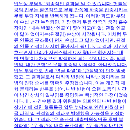
업무상 부담의 ‘최종적인 결과물’일 수 있습니다. 형틀목
공의 업무는 필연적으로 무릎 안쪽에 하중을 집중시키는
무릎 부담 자세를 반복하게 됩니다. 이러한 과도한 부담
이 수십 년간 누적되면, 가장 먼저 무릎 안쪽의 충격 흡수
장치인 ‘내측 반월상 연골’이 찢어지고(파열), 관절 연골
이 닳아 없어지는(관절염) 손상이 시작됩니다. 이처럼 무
릎 안쪽의 구조물이 먼저 손상되고 닳아 없어지면, 관절
의 안쪽 간격이 서서히 좁아지게 됩니다. 그 결과, 시간이
흐르면서 다리가 자연스럽게 O자 형태로 휘어지는 ‘내
반 변형’이 2차적으로 발생하게 되는 것입니다. 즉, 의뢰
인의 ‘내반 변형’은 무릎 통증의 시작점이 아니었습니다.
업무 부담으로 인해 ‘연골 파열’과 ‘관절염’이 먼저 발생
했고, 그 결과물로서 다리의 변형이 나타난 것이라는 질
병의 진행 순서를 명확히 주장했습니다. 이는 개인적 체
형 문제라는 반론을 넘어, 내반 변형이 오랜 노동의 시간
이 남긴 상처의 일부임을 증명하는 핵심적인 과정이었습
니다. Ⅲ. 사건수행 결과 위원회는 의뢰인의 내반 변형이
장기간에 걸친 형틀목공 업무 부담으로 인한 반월상 연
골 파열 및 관절염의 결과로 발생했을 가능성을 인정하
였습니다. 그 결과, ‘우 슬관절 내측반월상연골 후방 복
잡파열’, ‘우 슬관절 내측 골관절염’, ‘우 슬관절 내반변