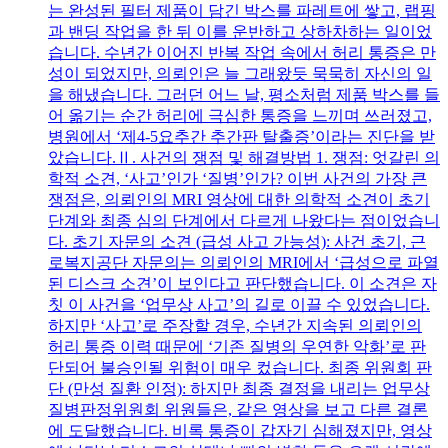
는 완성된 필터 제품이 담긴 박스를 파레트에 쌓고, 랩핑
과 밴딩 작업을 한 뒤 이를 운반하고 상하차하는 일이었
습니다. 수년간 이어진 반복 작업 속에서 허리 통증은 만
성이 되었지만, 의뢰인은 늘 그래왔듯 묵묵히 자신의 일
을 해냈습니다. 그러던 어느 날, 평소처럼 제품 박스를 들
어 옮기는 순간 허리에 극심한 통증을 느끼며 쓰러졌고,
병원에서 ‘제4-5요추간 추간판 탈출증’이라는 진단을 받
았습니다.Ⅱ. 사건의 쟁점 및 해결방법 1. 쟁점: 엇갈린 의
학적 소견, ‘사고’인가 ‘질병’인가? 이번 사건의 가장 큰
쟁점은, 의뢰인의 MRI 영상에 대한 의학적 소견이 초기
단계와 최종 심의 단계에서 다르게 나왔다는 점이었습니
다. 초기 자문의 소견 (급성 사고 가능성): 사건 초기, 근
로복지공단 자문의는 의뢰인의 MRI에서 ‘급성으로 파열
된 디스크 소견’이 보인다고 판단했습니다. 이 소견은 자
칫 이 사건을 ‘업무상 사고’의 길로 이끌 수 있었습니다.
하지만 ‘사고’로 주장할 경우, 수년간 지속된 의뢰인의
허리 통증 이력 때문에 ‘기존 질병의 우연한 악화’로 판
단되어 불승인될 위험이 매우 컸습니다. 최종 위원회 판
단 (만성 질환 인정): 하지만 최종 결정을 내리는 업무상
질병판정위원회 위원들은, 같은 영상을 보고 다른 결론
에 도달했습니다. 비록 통증이 갑자기 심해졌지만, 영상