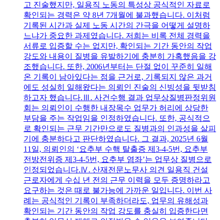
고 진술했지만, 일용직 노동의 특성상 공식적인 자료로
확인되는 경력은 약 8년 7개월에 불과했습니다. 이처럼
기록된 시간과 실제 노동 시간의 간극을 어떻게 설명하
느냐가 중요한 과제였습니다. 저희는 비록 전체 경력을
서류로 입증할 수는 없지만, 확인되는 기간 동안의 작업
강도와 내용이 질병을 유발하기에 충분히 가혹했음을 강
조했습니다. 또한, 2006년부터는 단절 없이 꾸준히 일해
온 기록이 남아있다는 점을 근거로, 기록되지 않은 과거
에도 성실히 일해왔다는 의뢰인 진술의 신빙성을 뒷받침
하고자 했습니다.Ⅲ. 사건수행 결과 업무상질병판정위원
회는 의뢰인이 수행한 내장목수 업무가 허리에 상당한
부담을 주는 작업임을 인정하였습니다. 또한, 공식적으
로 확인되는 근무 기간만으로도 질병과의 인과성을 살피
기에 충분하다고 판단하였습니다. 그 결과, 2025년 6월
11일, 의뢰인의 ‘요추부 수핵 탈출증 제3-4-5번, 요추부
전방전위증 제3-4-5번, 요추부 염좌’는 업무상 질병으로
인정되었습니다.Ⅳ. 산재전문노무사 의견 일용직 건설
근로자에게 수십 년 전의 근무 이력을 모두 증명하라고
요구하는 것은 때로 불가능에 가까운 일입니다. 이번 사
례는 공식적인 기록이 부족하더라도, 업무의 유해성과
확인되는 기간 동안의 작업 강도를 충실히 입증한다면