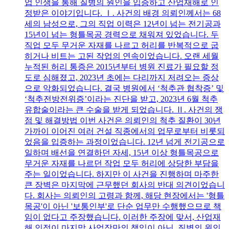
업 인생을 통해 질병의 원인을 입증하고 산업재해로 인
정받은 이야기입니다. Ⅰ. 사건의 배경 의뢰인께서는 68
세의 남성으로, 그의 직업 이력은 12년이 넘는 전기공과
15년이 넘는 형틀목공 경력으로 채워져 있었습니다. 두
직업 모두 무거운 자재를 나르고 허리를 반복적으로 굽
히거나 비트는 고된 작업의 연속이었습니다. 오랜 세월
누적된 허리 통증은 2015년부터 병원 진료가 필요할 정
도로 심해졌고, 2023년 초에는 다리까지 저려오는 증상
으로 악화되었습니다. 결국 병원에서 ‘척추관 협착증’ 및
‘척추전방전위증’이라는 진단을 받고, 2023년 6월 척추
유합술이라는 큰 수술을 받게 되었습니다. Ⅱ. 사건의 쟁
점 및 해결방법 이번 사건은 의뢰인의 척추 질환이 30년
가까이 이어진 여러 건설 직종에서의 업무로부터 비롯되
었음을 입증하는 과정이었습니다. 12년 넘게 전기공으로
일하며 배선을 연결하던 자세, 15년 이상 형틀목공으로
무거운 자재를 나르던 작업 모두 허리에 상당한 부담을
주는 일이었습니다. 하지만 이 사건을 진행하며 마주한
큰 장벽은 마지막에 근무했던 회사의 반대 의견이었습니
다. 회사는 의뢰인의 고령과 함께, 해당 현장에서는 '형틀
목공'이 아닌 '보통인부'로 단순 업무만 수행했으므로 책
임이 없다고 주장했습니다. 이러한 주장에 맞서, 산업재
해 인정이 마지막 사업장만의 책임이 아닌, 질병의 원인