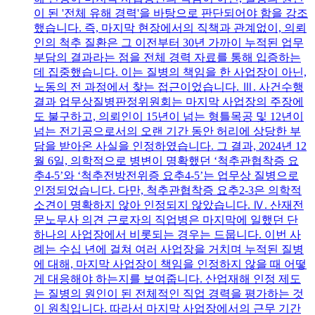
이 된 '전체 유해 경력'을 바탕으로 판단되어야 함을 강조
했습니다. 즉, 마지막 현장에서의 직책과 관계없이, 의뢰
인의 척추 질환은 그 이전부터 30년 가까이 누적된 업무
부담의 결과라는 점을 전체 경력 자료를 통해 입증하는
데 집중했습니다. 이는 질병의 책임을 한 사업장이 아닌,
노동의 전 과정에서 찾는 접근이었습니다. Ⅲ. 사건수행
결과 업무상질병판정위원회는 마지막 사업장의 주장에
도 불구하고, 의뢰인이 15년이 넘는 형틀목공 및 12년이
넘는 전기공으로서의 오랜 기간 동안 허리에 상당한 부
담을 받아온 사실을 인정하였습니다. 그 결과, 2024년 12
월 6일, 의학적으로 병변이 명확했던 ‘척추관협착증 요
추4-5’와 ‘척추전방전위증 요추4-5’는 업무상 질병으로
인정되었습니다. 다만, 척추관협착증 요추2-3은 의학적
소견이 명확하지 않아 인정되지 않았습니다. Ⅳ. 산재전
문노무사 의견 근로자의 직업병은 마지막에 일했던 단
하나의 사업장에서 비롯되는 경우는 드뭅니다. 이번 사
례는 수십 년에 걸쳐 여러 사업장을 거치며 누적된 질병
에 대해, 마지막 사업장이 책임을 인정하지 않을 때 어떻
게 대응해야 하는지를 보여줍니다. 산업재해 인정 제도
는 질병의 원인이 된 전체적인 직업 경력을 평가하는 것
이 원칙입니다. 따라서 마지막 사업장에서의 근무 기간