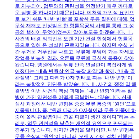
로 치부되어, 업무와의 관련성을 인정받기 매우 까다로
운 질병 중 하나이기 때문입니다. 이처럼 개인적 요인으
로 보기 쉬운 ‘내반 변형’을 포함한 무릎 질환에 대해, 업
무상 재해로 인정받은 한 형틀목공의 사례를 통해 그 성
공의 핵심이 무엇이었는지 알아보도록 하겠습니다. Ⅰ.
사건의 배경 의뢰인은 오랜 기간 건설 현장에서 형틀목
공으로 일해 온 성실한 근로자였습니다. 하지만 수십 년
간 무거운 거푸집을 나르고, 무릎에 부담이 가는 자세로
작업을 반복한 결과, 오른쪽 무릎에 극심한 통증이 찾아
왔습니다. 병원에서는 무릎 안쪽 연골판이 복잡하게 찢
어졌다는 ‘내측 반월상 연골 복잡 파열’과 함께, ‘내측 골
관절염’, 그리고 다리가 O자 형태로 휘는 ‘내반 변형’이
라는 복합적인 진단을 받았습니다. Ⅱ. 사건의 쟁점 및 해
결방법 이번 사건의 핵심 과제는, ‘내반 변형’이라는 질
병이 가진 양면성을 어떻게 극복하느냐였습니다. 산재
심사 과정에서 내반 변형은 종종 무릎 통증의 ‘원인’으로
지목됩니다. 즉, “원래 다리가 O자형이라 무릎 안쪽에 하
중이 쏠려 관절염이나 연골 파열이 생긴 것이다”라는 논
리로, 업무 관련성을 낮추는 개인적 요인으로 판단되는
경우가 많습니다. 하지만 관점을 달리하면, 내반 변형은
무릎 손상의 ‘원인’이 아니라, 오랜 시간에 걸쳐 진행된