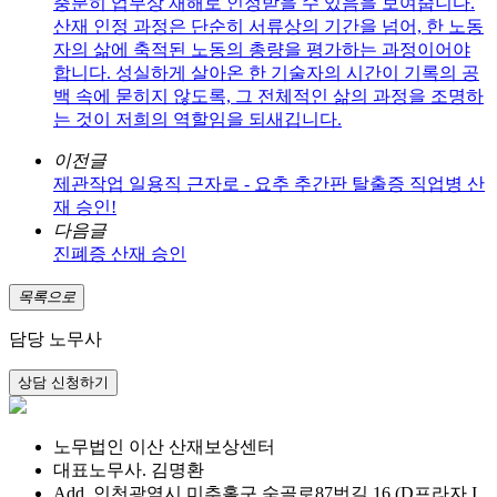
충분히 업무상 재해로 인정받을 수 있음을 보여줍니다.
산재 인정 과정은 단순히 서류상의 기간을 넘어, 한 노동
자의 삶에 축적된 노동의 총량을 평가하는 과정이어야
합니다. 성실하게 살아온 한 기술자의 시간이 기록의 공
백 속에 묻히지 않도록, 그 전체적인 삶의 과정을 조명하
는 것이 저희의 역할임을 되새깁니다.
이전글
제관작업 일용직 근자로 - 요추 추간판 탈출증 직업병 산
재 승인!
다음글
진폐증 산재 승인
목록으로
담당 노무사
노무법인 이산 산재보상센터
대표노무사. 김명환
Add. 인천광역시 미추홀구 숙골로87번길 16 (D프라자 I