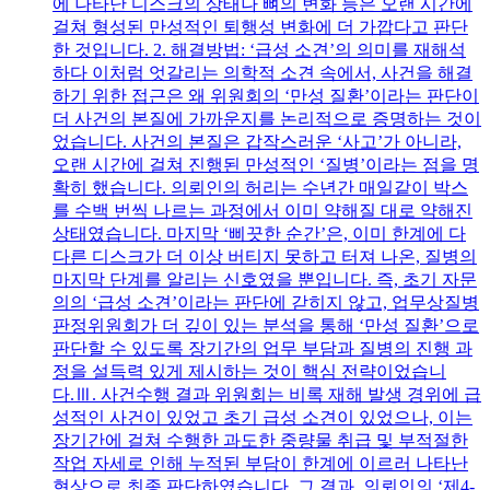
에 나타난 디스크의 상태나 뼈의 변화 등은 오랜 시간에
걸쳐 형성된 만성적인 퇴행성 변화에 더 가깝다고 판단
한 것입니다. 2. 해결방법: ‘급성 소견’의 의미를 재해석
하다 이처럼 엇갈리는 의학적 소견 속에서, 사건을 해결
하기 위한 접근은 왜 위원회의 ‘만성 질환’이라는 판단이
더 사건의 본질에 가까운지를 논리적으로 증명하는 것이
었습니다. 사건의 본질은 갑작스러운 ‘사고’가 아니라,
오랜 시간에 걸쳐 진행된 만성적인 ‘질병’이라는 점을 명
확히 했습니다. 의뢰인의 허리는 수년간 매일같이 박스
를 수백 번씩 나르는 과정에서 이미 약해질 대로 약해진
상태였습니다. 마지막 ‘삐끗한 순간’은, 이미 한계에 다
다른 디스크가 더 이상 버티지 못하고 터져 나온, 질병의
마지막 단계를 알리는 신호였을 뿐입니다. 즉, 초기 자문
의의 ‘급성 소견’이라는 판단에 갇히지 않고, 업무상질병
판정위원회가 더 깊이 있는 분석을 통해 ‘만성 질환’으로
판단할 수 있도록 장기간의 업무 부담과 질병의 진행 과
정을 설득력 있게 제시하는 것이 핵심 전략이었습니
다.Ⅲ. 사건수행 결과 위원회는 비록 재해 발생 경위에 급
성적인 사건이 있었고 초기 급성 소견이 있었으나, 이는
장기간에 걸쳐 수행한 과도한 중량물 취급 및 부적절한
작업 자세로 인해 누적된 부담이 한계에 이르러 나타난
현상으로 최종 판단하였습니다. 그 결과, 의뢰인의 ‘제4-