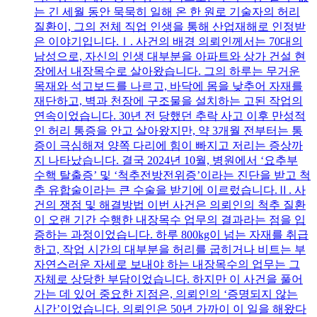
는 긴 세월 동안 묵묵히 일해 온 한 원로 기술자의 허리
질환이, 그의 전체 직업 인생을 통해 산업재해로 인정받
은 이야기입니다.Ⅰ. 사건의 배경 의뢰인께서는 70대의
남성으로, 자신의 인생 대부분을 아파트와 상가 건설 현
장에서 내장목수로 살아왔습니다. 그의 하루는 무거운
목재와 석고보드를 나르고, 바닥에 몸을 낮추어 자재를
재단하고, 벽과 천장에 구조물을 설치하는 고된 작업의
연속이었습니다. 30년 전 당했던 추락 사고 이후 만성적
인 허리 통증을 안고 살아왔지만, 약 3개월 전부터는 통
증이 극심해져 양쪽 다리에 힘이 빠지고 저리는 증상까
지 나타났습니다. 결국 2024년 10월, 병원에서 ‘요추부
수핵 탈출증’ 및 ‘척추전방전위증’이라는 진단을 받고 척
추 유합술이라는 큰 수술을 받기에 이르렀습니다.Ⅱ. 사
건의 쟁점 및 해결방법 이번 사건은 의뢰인의 척추 질환
이 오랜 기간 수행한 내장목수 업무의 결과라는 점을 입
증하는 과정이었습니다. 하루 800kg이 넘는 자재를 취급
하고, 작업 시간의 대부분을 허리를 굽히거나 비트는 부
자연스러운 자세로 보내야 하는 내장목수의 업무는 그
자체로 상당한 부담이었습니다. 하지만 이 사건을 풀어
가는 데 있어 중요한 지점은, 의뢰인의 ‘증명되지 않는
시간’이었습니다. 의뢰인은 50년 가까이 이 일을 해왔다