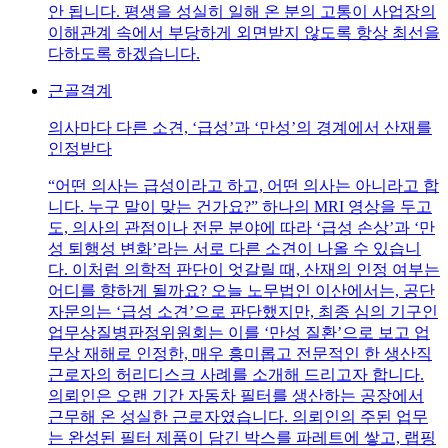
안 됩니다. 평생을 성실히 일해 온 분의 고통이 사업장의
이해관계 속에서 부당하게 외면받지 않도록 항상 최선을
다하도록 하겠습니다.
근골격계
의사마다 다른 소견, ‘급성’과 ‘만성’의 경계에서 산재를
인정받다
“어떤 의사는 급성이라고 하고, 어떤 의사는 아니라고 합
니다. 누구 말이 맞는 건가요?” 하나의 MRI 영상을 두고
도, 의사의 관점이나 전문 분야에 따라 ‘급성 손상’과 ‘만
성 퇴행성 변화’라는 서로 다른 소견이 나올 수 있습니
다. 이처럼 의학적 판단이 엇갈릴 때, 산재의 인정 여부는
어디를 향하게 될까요? 오늘 노무법인 이산에서는, 공단
자문의는 ‘급성 소견’으로 판단했지만, 최종 심의 기구인
업무상질병판정위원회는 이를 ‘만성 질환’으로 보고 업
무상 재해로 인정한, 매우 흥미롭고 전문적인 한 생산직
근로자의 허리디스크 사례를 소개해 드리고자 합니다.
의뢰인은 오랜 기간 자동차 필터를 생산하는 공장에서
근무해 온 성실한 근로자였습니다. 의뢰인의 주된 업무
는 완성된 필터 제품이 담긴 박스를 파레트에 쌓고, 랩핑