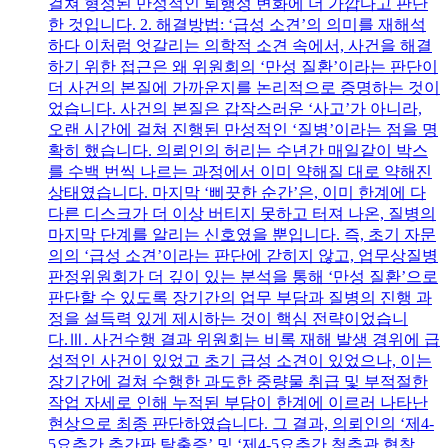
걸쳐 형성된 만성적인 퇴행성 변화에 더 가깝다고 판단
한 것입니다. 2. 해결방법: ‘급성 소견’의 의미를 재해석
하다 이처럼 엇갈리는 의학적 소견 속에서, 사건을 해결
하기 위한 접근은 왜 위원회의 ‘만성 질환’이라는 판단이
더 사건의 본질에 가까운지를 논리적으로 증명하는 것이
었습니다. 사건의 본질은 갑작스러운 ‘사고’가 아니라,
오랜 시간에 걸쳐 진행된 만성적인 ‘질병’이라는 점을 명
확히 했습니다. 의뢰인의 허리는 수년간 매일같이 박스
를 수백 번씩 나르는 과정에서 이미 약해질 대로 약해진
상태였습니다. 마지막 ‘삐끗한 순간’은, 이미 한계에 다
다른 디스크가 더 이상 버티지 못하고 터져 나온, 질병의
마지막 단계를 알리는 신호였을 뿐입니다. 즉, 초기 자문
의의 ‘급성 소견’이라는 판단에 갇히지 않고, 업무상질병
판정위원회가 더 깊이 있는 분석을 통해 ‘만성 질환’으로
판단할 수 있도록 장기간의 업무 부담과 질병의 진행 과
정을 설득력 있게 제시하는 것이 핵심 전략이었습니
다.Ⅲ. 사건수행 결과 위원회는 비록 재해 발생 경위에 급
성적인 사건이 있었고 초기 급성 소견이 있었으나, 이는
장기간에 걸쳐 수행한 과도한 중량물 취급 및 부적절한
작업 자세로 인해 누적된 부담이 한계에 이르러 나타난
현상으로 최종 판단하였습니다. 그 결과, 의뢰인의 ‘제4-
5요추간 추간판 탈출증’ 및 ‘제4-5요추간 척추관 협착