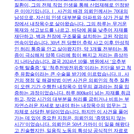
질환이, 그의 전체 직업 인생을 통해 산업재해로 인정받
은 이야기입니다.Ⅰ. 사건의 배경 의뢰인께서는 70대의
남성으로, 자신의 인생 대부분을 아파트와 상가 건설 현
장에서 내장목수로 살아왔습니다. 그의 하루는 무거운
목재와 석고보드를 나르고, 바닥에 몸을 낮추어 자재를
재단하고, 벽과 천장에 구조물을 설치하는 고된 작업의
연속이었습니다. 30년 전 당했던 추락 사고 이후 만성적
인 허리 통증을 안고 살아왔지만, 약 3개월 전부터는 통
증이 극심해져 양쪽 다리에 힘이 빠지고 저리는 증상까
지 나타났습니다. 결국 2024년 10월, 병원에서 ‘요추부
수핵 탈출증’ 및 ‘척추전방전위증’이라는 진단을 받고 척
추 유합술이라는 큰 수술을 받기에 이르렀습니다.Ⅱ. 사
건의 쟁점 및 해결방법 이번 사건은 의뢰인의 척추 질환
이 오랜 기간 수행한 내장목수 업무의 결과라는 점을 입
증하는 과정이었습니다. 하루 800kg이 넘는 자재를 취급
하고, 작업 시간의 대부분을 허리를 굽히거나 비트는 부
자연스러운 자세로 보내야 하는 내장목수의 업무는 그
자체로 상당한 부담이었습니다. 하지만 이 사건을 풀어
가는 데 있어 중요한 지점은, 의뢰인의 ‘증명되지 않는
시간’이었습니다. 의뢰인은 50년 가까이 이 일을 해왔다
고 진술했지만, 일용직 노동의 특성상 공식적인 자료로