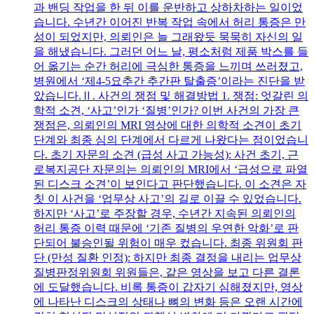
과 밴딩 작업을 한 뒤 이를 운반하고 상하차하는 일이었
습니다. 수년간 이어진 반복 작업 속에서 허리 통증은 만
성이 되었지만, 의뢰인은 늘 그래왔듯 묵묵히 자신의 일
을 해냈습니다. 그러던 어느 날, 평소처럼 제품 박스를 들
어 옮기는 순간 허리에 극심한 통증을 느끼며 쓰러졌고,
병원에서 ‘제4-5요추간 추간판 탈출증’이라는 진단을 받
았습니다.Ⅱ. 사건의 쟁점 및 해결방법 1. 쟁점: 엇갈린 의
학적 소견, ‘사고’인가 ‘질병’인가? 이번 사건의 가장 큰
쟁점은, 의뢰인의 MRI 영상에 대한 의학적 소견이 초기
단계와 최종 심의 단계에서 다르게 나왔다는 점이었습니
다. 초기 자문의 소견 (급성 사고 가능성): 사건 초기, 근
로복지공단 자문의는 의뢰인의 MRI에서 ‘급성으로 파열
된 디스크 소견’이 보인다고 판단했습니다. 이 소견은 자
칫 이 사건을 ‘업무상 사고’의 길로 이끌 수 있었습니다.
하지만 ‘사고’로 주장할 경우, 수년간 지속된 의뢰인의
허리 통증 이력 때문에 ‘기존 질병의 우연한 악화’로 판
단되어 불승인될 위험이 매우 컸습니다. 최종 위원회 판
단 (만성 질환 인정): 하지만 최종 결정을 내리는 업무상
질병판정위원회 위원들은, 같은 영상을 보고 다른 결론
에 도달했습니다. 비록 통증이 갑자기 심해졌지만, 영상
에 나타난 디스크의 상태나 뼈의 변화 등은 오랜 시간에