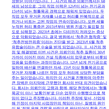
정받은 이야기입니다. Ⅰ. 사건의 배경 의뢰인께서는 68
세의 남성으로, 그의 직업 이력은 12년이 넘는 전기공과
15년이 넘는 형틀목공 경력으로 채워져 있었습니다. 두
직업 모두 무거운 자재를 나르고 허리를 반복적으로 굽
히거나 비트는 고된 작업의 연속이었습니다. 오랜 세월
누적된 허리 통증은 2015년부터 병원 진료가 필요할 정
도로 심해졌고, 2023년 초에는 다리까지 저려오는 증상
으로 악화되었습니다. 결국 병원에서 ‘척추관 협착증’ 및
‘척추전방전위증’이라는 진단을 받고, 2023년 6월 척추
유합술이라는 큰 수술을 받게 되었습니다. Ⅱ. 사건의 쟁
점 및 해결방법 이번 사건은 의뢰인의 척추 질환이 30년
가까이 이어진 여러 건설 직종에서의 업무로부터 비롯되
었음을 입증하는 과정이었습니다. 12년 넘게 전기공으로
일하며 배선을 연결하던 자세, 15년 이상 형틀목공으로
무거운 자재를 나르던 작업 모두 허리에 상당한 부담을
주는 일이었습니다. 하지만 이 사건을 진행하며 마주한
큰 장벽은 마지막에 근무했던 회사의 반대 의견이었습니
다. 회사는 의뢰인의 고령과 함께, 해당 현장에서는 '형틀
목공'이 아닌 '보통인부'로 단순 업무만 수행했으므로 책
임이 없다고 주장했습니다. 이러한 주장에 맞서, 산업재
해 인정이 마지막 사업장만의 책임이 아닌, 질병의 원인
이 된 '전체 유해 경력'을 바탕으로 판단되어야 함을 강조