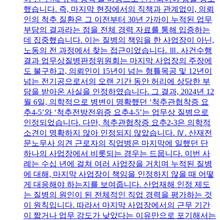
했습니다. 즉, 마지막 현장에서의 직책과 관계없이, 의뢰
인의 척추 질환은 그 이전부터 30년 가까이 누적된 업무
부담의 결과라는 점을 전체 경력 자료를 통해 입증하는
데 집중했습니다. 이는 질병의 책임을 한 사업장이 아닌,
노동의 전 과정에서 찾는 접근이었습니다. Ⅲ. 사건수행
결과 업무상질병판정위원회는 마지막 사업장의 주장에
도 불구하고, 의뢰인이 15년이 넘는 형틀목공 및 12년이
넘는 전기공으로서의 오랜 기간 동안 허리에 상당한 부
담을 받아온 사실을 인정하였습니다. 그 결과, 2024년 12
월 6일, 의학적으로 병변이 명확했던 ‘척추관협착증 요
추4-5’와 ‘척추전방전위증 요추4-5’는 업무상 질병으로
인정되었습니다. 다만, 척추관협착증 요추2-3은 의학적
소견이 명확하지 않아 인정되지 않았습니다. Ⅳ. 산재전
문노무사 의견 근로자의 직업병은 마지막에 일했던 단
하나의 사업장에서 비롯되는 경우는 드뭅니다. 이번 사
례는 수십 년에 걸쳐 여러 사업장을 거치며 누적된 질병
에 대해, 마지막 사업장이 책임을 인정하지 않을 때 어떻
게 대응해야 하는지를 보여줍니다. 산업재해 인정 제도
는 질병의 원인이 된 전체적인 직업 경력을 평가하는 것
이 원칙입니다. 따라서 마지막 사업장에서의 근무 기간
이 짧거나 업무 강도가 낮았다는 이유만으로 포기해서는