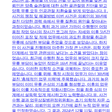
2021년 초, 통증을 더 이상 견딜 수 없어 병원을 찾은 의
뢰인은 양측 슬관절에 대한 심한 골관절염 진단을 받고
양쪽 무릎 모두 인공관절 치환술을 받게 되었습니다.Ⅱ.
사건의 쟁점 및 해결방법 이번 사건은 의뢰인의 30년에
걸친 다양한 경력 속에서 무릎 질환의 원인을 찾아내는
과정이었습니다. 특히 과거 10년 가까이 수행했던 어망
용접 작업 당시의 장시간 쪼그려 앉는 자세와 이후 5년간
이어진 포장 및 적재 업무에서의 과도한 중량물 취급은
무릎에 상당한 부담을 주었을 것으로 보았습니다. 하지
만 이 사건을 진행하며 마주한 가장 큰 난관은, 의학 자문
단계에서 '업무 관련성이 낮다'는 소견을 받았다는 점이
었습니다. 최근에 수행한 청소 업무의 부담이 크지 않고,
무릎 부담이 높았던 작업은 16년 전에 끝났다는 이유였
습니다. 이러한 의학적 소견을 극복하는 것이 중요한 과
제였습니다. 이를 위해, 특정 시점의 업무가 아닌 30년에
걸친 '총체적인 업무 이력'에 주목했습니다. 과거의 높은
부담이 이미 무릎 손상의 기초를 형성했고, 이후의 업무
들이 이를 지속적으로 악화시켰다는 점을 최종 심의 단
계에서 설득력 있게 제시하고자 노력했습니다.Ⅲ. 사건
수행 결과 업무상질병판정위원회는 초기 의학적 자문 소
견과는 달리, 의뢰인의 오랜 기간에 걸친 누적 업무 부담
을 인정하였습니다. 그 결과, 2024년 12월 11일, 의뢰인의