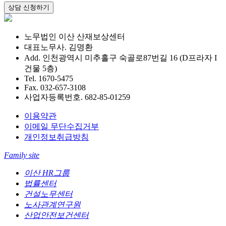
노무법인 이산 산재보상센터
대표노무사. 김명환
Add. 인천광역시 미추홀구 숙골로87번길 16 (D프라자 I
건물 5층)
Tel. 1670-5475
Fax. 032-657-3108
사업자등록번호. 682-85-01259
이용약관
이메일 무단수집거부
개인정보취급방침
Family site
이산 HR그룹
법률센터
건설노무센터
노사관계연구원
산업안전보건센터