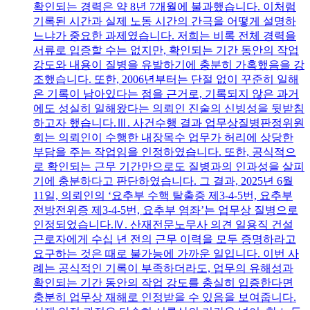
확인되는 경력은 약 8년 7개월에 불과했습니다. 이처럼
기록된 시간과 실제 노동 시간의 간극을 어떻게 설명하
느냐가 중요한 과제였습니다. 저희는 비록 전체 경력을
서류로 입증할 수는 없지만, 확인되는 기간 동안의 작업
강도와 내용이 질병을 유발하기에 충분히 가혹했음을 강
조했습니다. 또한, 2006년부터는 단절 없이 꾸준히 일해
온 기록이 남아있다는 점을 근거로, 기록되지 않은 과거
에도 성실히 일해왔다는 의뢰인 진술의 신빙성을 뒷받침
하고자 했습니다.Ⅲ. 사건수행 결과 업무상질병판정위원
회는 의뢰인이 수행한 내장목수 업무가 허리에 상당한
부담을 주는 작업임을 인정하였습니다. 또한, 공식적으
로 확인되는 근무 기간만으로도 질병과의 인과성을 살피
기에 충분하다고 판단하였습니다. 그 결과, 2025년 6월
11일, 의뢰인의 ‘요추부 수핵 탈출증 제3-4-5번, 요추부
전방전위증 제3-4-5번, 요추부 염좌’는 업무상 질병으로
인정되었습니다.Ⅳ. 산재전문노무사 의견 일용직 건설
근로자에게 수십 년 전의 근무 이력을 모두 증명하라고
요구하는 것은 때로 불가능에 가까운 일입니다. 이번 사
례는 공식적인 기록이 부족하더라도, 업무의 유해성과
확인되는 기간 동안의 작업 강도를 충실히 입증한다면
충분히 업무상 재해로 인정받을 수 있음을 보여줍니다.