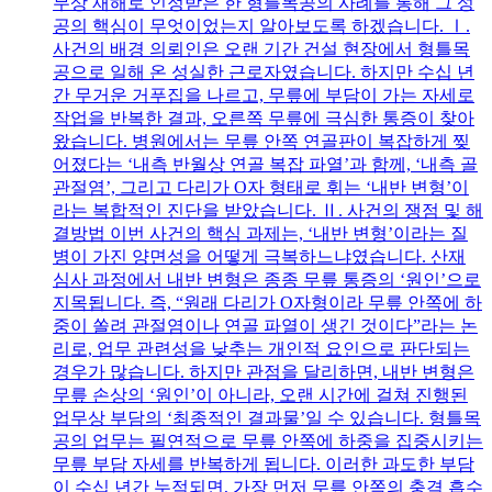
무상 재해로 인정받은 한 형틀목공의 사례를 통해 그 성
공의 핵심이 무엇이었는지 알아보도록 하겠습니다. Ⅰ.
사건의 배경 의뢰인은 오랜 기간 건설 현장에서 형틀목
공으로 일해 온 성실한 근로자였습니다. 하지만 수십 년
간 무거운 거푸집을 나르고, 무릎에 부담이 가는 자세로
작업을 반복한 결과, 오른쪽 무릎에 극심한 통증이 찾아
왔습니다. 병원에서는 무릎 안쪽 연골판이 복잡하게 찢
어졌다는 ‘내측 반월상 연골 복잡 파열’과 함께, ‘내측 골
관절염’, 그리고 다리가 O자 형태로 휘는 ‘내반 변형’이
라는 복합적인 진단을 받았습니다. Ⅱ. 사건의 쟁점 및 해
결방법 이번 사건의 핵심 과제는, ‘내반 변형’이라는 질
병이 가진 양면성을 어떻게 극복하느냐였습니다. 산재
심사 과정에서 내반 변형은 종종 무릎 통증의 ‘원인’으로
지목됩니다. 즉, “원래 다리가 O자형이라 무릎 안쪽에 하
중이 쏠려 관절염이나 연골 파열이 생긴 것이다”라는 논
리로, 업무 관련성을 낮추는 개인적 요인으로 판단되는
경우가 많습니다. 하지만 관점을 달리하면, 내반 변형은
무릎 손상의 ‘원인’이 아니라, 오랜 시간에 걸쳐 진행된
업무상 부담의 ‘최종적인 결과물’일 수 있습니다. 형틀목
공의 업무는 필연적으로 무릎 안쪽에 하중을 집중시키는
무릎 부담 자세를 반복하게 됩니다. 이러한 과도한 부담
이 수십 년간 누적되면, 가장 먼저 무릎 안쪽의 충격 흡수