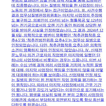
부담의 결과라는 점을 전체 경력 자료를 통해 입증하는
데 집중했습니다. 이는 질병의 책임을 한 사업장이 아닌,
노동의 전 과정에서 찾는 접근이었습니다. Ⅲ. 사건수행
결과 업무상질병판정위원회는 마지막 사업장의 주장에
도 불구하고, 의뢰인이 15년이 넘는 형틀목공 및 12년이
넘는 전기공으로서의 오랜 기간 동안 허리에 상당한 부
담을 받아온 사실을 인정하였습니다. 그 결과, 2024년 12
월 6일, 의학적으로 병변이 명확했던 ‘척추관협착증 요
추4-5’와 ‘척추전방전위증 요추4-5’는 업무상 질병으로
인정되었습니다. 다만, 척추관협착증 요추2-3은 의학적
소견이 명확하지 않아 인정되지 않았습니다. Ⅳ. 산재전
문노무사 의견 근로자의 직업병은 마지막에 일했던 단
하나의 사업장에서 비롯되는 경우는 드뭅니다. 이번 사
례는 수십 년에 걸쳐 여러 사업장을 거치며 누적된 질병
에 대해, 마지막 사업장이 책임을 인정하지 않을 때 어떻
게 대응해야 하는지를 보여줍니다. 산업재해 인정 제도
는 질병의 원인이 된 전체적인 직업 경력을 평가하는 것
이 원칙입니다. 따라서 마지막 사업장에서의 근무 기간
이 짧거나 업무 강도가 낮았다는 이유만으로 포기해서는
안 됩니다. 평생을 성실히 일해 온 분의 고통이 사업장의
이해관계 속에서 부당하게 외면받지 않도록 항상 최선을
다하도록 하겠습니다.