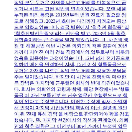
직업 모두 무거운 자재를 나르고 허리를 반복적으로 굽
히거나 비트는 고된 작업의 연속이었습니다. 오랜 세월
누적된 허리 통증은 2015년부터 병원 진료가 필요할 정
도로 심해졌고, 2023년 초에는 다리까지 저려오는 증상
으로 악화되었습니다. 결국 병원에서 ‘척추관 협착증’ 및
‘척추전방전위증’이라는 진단을 받고, 2023년 6월 척추
유합술이라는 큰 수술을 받게 되었습니다. Ⅱ. 사건의 쟁
점 및 해결방법 이번 사건은 의뢰인의 척추 질환이 30년
가까이 이어진 여러 건설 직종에서의 업무로부터 비롯되
었음을 입증하는 과정이었습니다. 12년 넘게 전기공으로
일하며 배선을 연결하던 자세, 15년 이상 형틀목공으로
무거운 자재를 나르던 작업 모두 허리에 상당한 부담을
주는 일이었습니다. 하지만 이 사건을 진행하며 마주한
큰 장벽은 마지막에 근무했던 회사의 반대 의견이었습니
다. 회사는 의뢰인의 고령과 함께, 해당 현장에서는 '형틀
목공'이 아닌 '보통인부'로 단순 업무만 수행했으므로 책
임이 없다고 주장했습니다. 이러한 주장에 맞서, 산업재
해 인정이 마지막 사업장만의 책임이 아닌, 질병의 원인
이 된 '전체 유해 경력'을 바탕으로 판단되어야 함을 강조
했습니다. 즉, 마지막 현장에서의 직책과 관계없이, 의뢰
인의 척추 질환은 그 이전부터 30년 가까이 누적된 업무