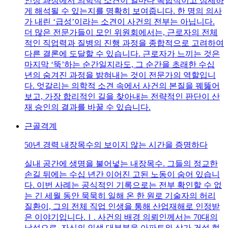
인정 과정에서 의학적 소견이 얼마나 복합적이고 섬세하
게 해석될 수 있는지를 명확히 보여줍니다. 한 명의 의사
가 내린 ‘급성’이라는 소견이 사건의 전부는 아닙니다.
더 많은 전문가들이 모인 위원회에서는, 근로자의 전체
적인 직업력과 질병의 진행 과정을 종합적으로 고려하여
다른 결론에 도달할 수 있습니다. 근로자가 느끼는 것은
마지막 ‘뚝’하는 순간일지라도, 그 순간을 초래한 수십
년의 숨겨진 과정을 밝혀내는 것이 전문가의 역할입니
다. 엇갈리는 의학적 소견 속에서 사건의 본질을 꿰뚫어
보고, 가장 합리적인 길을 찾아내는 전략적인 판단이 산
재 승인의 결과를 바꿀 수 있습니다.
근골격계
50년 경력 내장목수의 보이지 않는 시간을 증명하다
실내 공간에 생명을 불어넣는 내장목수. 그들의 정교한
손길 뒤에는 수십 년간 이어진 고된 노동이 숨어 있습니
다. 이번 사례는 공식적인 기록으로는 전부 확인할 수 없
는 긴 세월 동안 묵묵히 일해 온 한 원로 기술자의 허리
질환이, 그의 전체 직업 인생을 통해 산업재해로 인정받
은 이야기입니다.Ⅰ. 사건의 배경 의뢰인께서는 70대의
남성으로, 자신의 인생 대부분을 아파트와 상가 건설 현