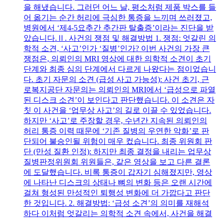
을 해냈습니다. 그러던 어느 날, 평소처럼 제품 박스를 들
어 옮기는 순간 허리에 극심한 통증을 느끼며 쓰러졌고,
병원에서 ‘제4-5요추간 추간판 탈출증’이라는 진단을 받
았습니다.Ⅱ. 사건의 쟁점 및 해결방법 1. 쟁점: 엇갈린 의
학적 소견, ‘사고’인가 ‘질병’인가? 이번 사건의 가장 큰
쟁점은, 의뢰인의 MRI 영상에 대한 의학적 소견이 초기
단계와 최종 심의 단계에서 다르게 나왔다는 점이었습니
다. 초기 자문의 소견 (급성 사고 가능성): 사건 초기, 근
로복지공단 자문의는 의뢰인의 MRI에서 ‘급성으로 파열
된 디스크 소견’이 보인다고 판단했습니다. 이 소견은 자
칫 이 사건을 ‘업무상 사고’의 길로 이끌 수 있었습니다.
하지만 ‘사고’로 주장할 경우, 수년간 지속된 의뢰인의
허리 통증 이력 때문에 ‘기존 질병의 우연한 악화’로 판
단되어 불승인될 위험이 매우 컸습니다. 최종 위원회 판
단 (만성 질환 인정): 하지만 최종 결정을 내리는 업무상
질병판정위원회 위원들은, 같은 영상을 보고 다른 결론
에 도달했습니다. 비록 통증이 갑자기 심해졌지만, 영상
에 나타난 디스크의 상태나 뼈의 변화 등은 오랜 시간에
걸쳐 형성된 만성적인 퇴행성 변화에 더 가깝다고 판단
한 것입니다. 2. 해결방법: ‘급성 소견’의 의미를 재해석
하다 이처럼 엇갈리는 의학적 소견 속에서, 사건을 해결