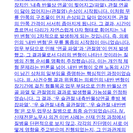
장치인 ‘내측 반월상 연골’이 찢어지고(파열), 관절 연골
이 닳아 없어지는(관절염) 손상이 시작됩니다. 이처럼 무
릎 안쪽의 구조물이 먼저 손상되고 닳아 없어지면, 관절
의 안쪽 간격이 서서히 좁아지게 됩니다. 그 결과, 시간이
흐르면서 다리가 자연스럽게 O자 형태로 휘어지는 ‘내
반 변형’이 2차적으로 발생하게 되는 것입니다. 즉, 의뢰
인의 ‘내반 변형’은 무릎 통증의 시작점이 아니었습니다.
업무 부담으로 인해 ‘연골 파열’과 ‘관절염’이 먼저 발생
했고, 그 결과물로서 다리의 변형이 나타난 것이라는 질
병의 진행 순서를 명확히 주장했습니다. 이는 개인적 체
형 문제라는 반론을 넘어, 내반 변형이 오랜 노동의 시간
이 남긴 상처의 일부임을 증명하는 핵심적인 과정이었습
니다. Ⅲ. 사건수행 결과 위원회는 의뢰인의 내반 변형이
장기간에 걸친 형틀목공 업무 부담으로 인한 반월상 연
골 파열 및 관절염의 결과로 발생했을 가능성을 인정하
였습니다. 그 결과, ‘우 슬관절 내측반월상연골 후방 복
잡파열’, ‘우 슬관절 내측 골관절염’, ‘우 슬관절 내반변
형’은 모두 업무상 질병으로 최종 승인되었습니다. Ⅳ.
산재전문노무사 의견 이번 사례는 산재 인정 과정에서
질병을 단편적으로 보지 않고, 각각의 진단명이 서로 어
떻게 영향을 주고받으며 진행되었는지, 그 인과관계의