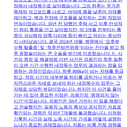
장에서 내장목수로 살아왔습니다. 그의 하루는 무거운
목재와 석고보드를 나르고, 바닥에 몸을 낮추어 자재를
재단하고, 벽과 천장에 구조물을 설치하는 고된 작업의
연속이었습니다. 30년 전 당했던 추락 사고 이후 만성적
인 허리 통증을 안고 살아왔지만, 약 3개월 전부터는 통
증이 극심해져 양쪽 다리에 힘이 빠지고 저리는 증상까
지 나타났습니다. 결국 2024년 10월, 병원에서 ‘요추부
수핵 탈출증’ 및 ‘척추전방전위증’이라는 진단을 받고 척
추 유합술이라는 큰 수술을 받기에 이르렀습니다.Ⅱ. 사
건의 쟁점 및 해결방법 이번 사건은 의뢰인의 척추 질환
이 오랜 기간 수행한 내장목수 업무의 결과라는 점을 입
증하는 과정이었습니다. 하루 800kg이 넘는 자재를 취급
하고, 작업 시간의 대부분을 허리를 굽히거나 비트는 부
자연스러운 자세로 보내야 하는 내장목수의 업무는 그
자체로 상당한 부담이었습니다. 하지만 이 사건을 풀어
가는 데 있어 중요한 지점은, 의뢰인의 ‘증명되지 않는
시간’이었습니다. 의뢰인은 50년 가까이 이 일을 해왔다
고 진술했지만, 일용직 노동의 특성상 공식적인 자료로
확인되는 경력은 약 8년 7개월에 불과했습니다. 이처럼
기록된 시간과 실제 노동 시간의 간극을 어떻게 설명하
느냐가 중요한 과제였습니다. 저희는 비록 전체 경력을