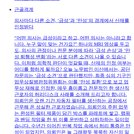
근골격계
의사마다 다른 소견, ‘급성’과 ‘만성’의 경계에서 산재를
인정받다
“어떤 의사는 급성이라고 하고, 어떤 의사는 아니라고 합
니다. 누구 말이 맞는 건가요?” 하나의 MRI 영상을 두고
도, 의사의 관점이나 전문 분야에 따라 ‘급성 손상’과 ‘만
성 퇴행성 변화’라는 서로 다른 소견이 나올 수 있습니
다. 이처럼 의학적 판단이 엇갈릴 때, 산재의 인정 여부는
어디를 향하게 될까요? 오늘 노무법인 이산에서는, 공단
자문의는 ‘급성 소견’으로 판단했지만, 최종 심의 기구인
업무상질병판정위원회는 이를 ‘만성 질환’으로 보고 업
무상 재해로 인정한, 매우 흥미롭고 전문적인 한 생산직
근로자의 허리디스크 사례를 소개해 드리고자 합니다.
의뢰인은 오랜 기간 자동차 필터를 생산하는 공장에서
근무해 온 성실한 근로자였습니다. 의뢰인의 주된 업무
는 완성된 필터 제품이 담긴 박스를 파레트에 쌓고, 랩핑
과 밴딩 작업을 한 뒤 이를 운반하고 상하차하는 일이었
습니다. 수년간 이어진 반복 작업 속에서 허리 통증은 만
성이 되었지만, 의뢰인은 늘 그래왔듯 묵묵히 자신의 일