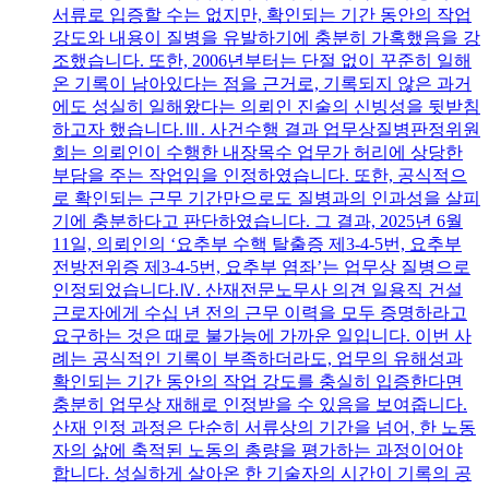
서류로 입증할 수는 없지만, 확인되는 기간 동안의 작업
강도와 내용이 질병을 유발하기에 충분히 가혹했음을 강
조했습니다. 또한, 2006년부터는 단절 없이 꾸준히 일해
온 기록이 남아있다는 점을 근거로, 기록되지 않은 과거
에도 성실히 일해왔다는 의뢰인 진술의 신빙성을 뒷받침
하고자 했습니다.Ⅲ. 사건수행 결과 업무상질병판정위원
회는 의뢰인이 수행한 내장목수 업무가 허리에 상당한
부담을 주는 작업임을 인정하였습니다. 또한, 공식적으
로 확인되는 근무 기간만으로도 질병과의 인과성을 살피
기에 충분하다고 판단하였습니다. 그 결과, 2025년 6월
11일, 의뢰인의 ‘요추부 수핵 탈출증 제3-4-5번, 요추부
전방전위증 제3-4-5번, 요추부 염좌’는 업무상 질병으로
인정되었습니다.Ⅳ. 산재전문노무사 의견 일용직 건설
근로자에게 수십 년 전의 근무 이력을 모두 증명하라고
요구하는 것은 때로 불가능에 가까운 일입니다. 이번 사
례는 공식적인 기록이 부족하더라도, 업무의 유해성과
확인되는 기간 동안의 작업 강도를 충실히 입증한다면
충분히 업무상 재해로 인정받을 수 있음을 보여줍니다.
산재 인정 과정은 단순히 서류상의 기간을 넘어, 한 노동
자의 삶에 축적된 노동의 총량을 평가하는 과정이어야
합니다. 성실하게 살아온 한 기술자의 시간이 기록의 공