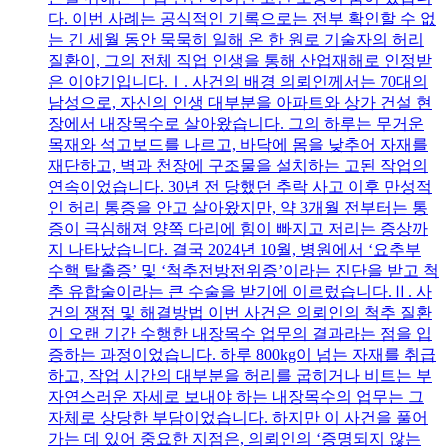
다. 이번 사례는 공식적인 기록으로는 전부 확인할 수 없
는 긴 세월 동안 묵묵히 일해 온 한 원로 기술자의 허리
질환이, 그의 전체 직업 인생을 통해 산업재해로 인정받
은 이야기입니다.Ⅰ. 사건의 배경 의뢰인께서는 70대의
남성으로, 자신의 인생 대부분을 아파트와 상가 건설 현
장에서 내장목수로 살아왔습니다. 그의 하루는 무거운
목재와 석고보드를 나르고, 바닥에 몸을 낮추어 자재를
재단하고, 벽과 천장에 구조물을 설치하는 고된 작업의
연속이었습니다. 30년 전 당했던 추락 사고 이후 만성적
인 허리 통증을 안고 살아왔지만, 약 3개월 전부터는 통
증이 극심해져 양쪽 다리에 힘이 빠지고 저리는 증상까
지 나타났습니다. 결국 2024년 10월, 병원에서 ‘요추부
수핵 탈출증’ 및 ‘척추전방전위증’이라는 진단을 받고 척
추 유합술이라는 큰 수술을 받기에 이르렀습니다.Ⅱ. 사
건의 쟁점 및 해결방법 이번 사건은 의뢰인의 척추 질환
이 오랜 기간 수행한 내장목수 업무의 결과라는 점을 입
증하는 과정이었습니다. 하루 800kg이 넘는 자재를 취급
하고, 작업 시간의 대부분을 허리를 굽히거나 비트는 부
자연스러운 자세로 보내야 하는 내장목수의 업무는 그
자체로 상당한 부담이었습니다. 하지만 이 사건을 풀어
가는 데 있어 중요한 지점은, 의뢰인의 ‘증명되지 않는