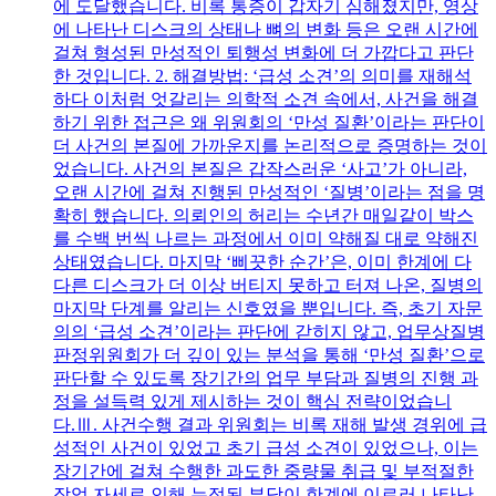
에 도달했습니다. 비록 통증이 갑자기 심해졌지만, 영상
에 나타난 디스크의 상태나 뼈의 변화 등은 오랜 시간에
걸쳐 형성된 만성적인 퇴행성 변화에 더 가깝다고 판단
한 것입니다. 2. 해결방법: ‘급성 소견’의 의미를 재해석
하다 이처럼 엇갈리는 의학적 소견 속에서, 사건을 해결
하기 위한 접근은 왜 위원회의 ‘만성 질환’이라는 판단이
더 사건의 본질에 가까운지를 논리적으로 증명하는 것이
었습니다. 사건의 본질은 갑작스러운 ‘사고’가 아니라,
오랜 시간에 걸쳐 진행된 만성적인 ‘질병’이라는 점을 명
확히 했습니다. 의뢰인의 허리는 수년간 매일같이 박스
를 수백 번씩 나르는 과정에서 이미 약해질 대로 약해진
상태였습니다. 마지막 ‘삐끗한 순간’은, 이미 한계에 다
다른 디스크가 더 이상 버티지 못하고 터져 나온, 질병의
마지막 단계를 알리는 신호였을 뿐입니다. 즉, 초기 자문
의의 ‘급성 소견’이라는 판단에 갇히지 않고, 업무상질병
판정위원회가 더 깊이 있는 분석을 통해 ‘만성 질환’으로
판단할 수 있도록 장기간의 업무 부담과 질병의 진행 과
정을 설득력 있게 제시하는 것이 핵심 전략이었습니
다.Ⅲ. 사건수행 결과 위원회는 비록 재해 발생 경위에 급
성적인 사건이 있었고 초기 급성 소견이 있었으나, 이는
장기간에 걸쳐 수행한 과도한 중량물 취급 및 부적절한
작업 자세로 인해 누적된 부담이 한계에 이르러 나타난