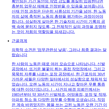
확인되는 기간 동안의 작업 강도를 충실히 입증한다면
충분히 업무상 재해로 인정받을 수 있음을 보여줍니다.
산재 인정 과정은 단순히 서류상의 기간을 넘어, 한 노동
자의 삶에 축적된 노동의 총량을 평가하는 과정이어야
합니다. 성실하게 살아온 한 기술자의 시간이 기록의 공
백 속에 묻히지 않도록, 그 전체적인 삶의 과정을 조명하
는 것이 저희의 역할임을 되새깁니다.
근골격계
의학적 소견은 '업무관련성 낮음', 그러나 최종 결과는 달
랐습니다
한 사람의 노동은 때로 여러 모습으로 나타납니다. 신발
공장에서, 뜨거운 불꽃이 튀는 용접 작업장에서, 그리고
묵묵히 자루를 나르는 포장 공장에서, 한 근로자의 30년
가까운 세월은 다양한 일터에서의 성실함으로 채워져 있
었습니다. 오랜 노동의 시간이 지나고 찾아온 무릎 통증
에 대한 이야기입니다.Ⅰ. 사건의 배경 의뢰인께서는
1985년부터 약 30년간 신발제조, 어망용접, 포장 및 적재,
아파트 청소 등 다양한 업무를 수행해 오셨습니다. 직업
은 계속 바뀌었지만, 몸을 쓰는 고된 노동은 오랜 기간 이