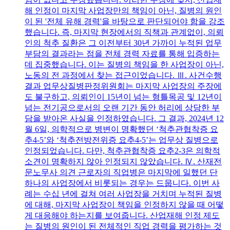
해 인정이 마지막 사업장만의 책임이 아닌, 질병의 원인
이 된 '전체 유해 경력'을 바탕으로 판단되어야 함을 강조
했습니다. 즉, 마지막 현장에서의 직책과 관계없이, 의뢰
인의 척추 질환은 그 이전부터 30년 가까이 누적된 업무
부담의 결과라는 점을 전체 경력 자료를 통해 입증하는
데 집중했습니다. 이는 질병의 책임을 한 사업장이 아닌,
노동의 전 과정에서 찾는 접근이었습니다. Ⅲ. 사건수행
결과 업무상질병판정위원회는 마지막 사업장의 주장에
도 불구하고, 의뢰인이 15년이 넘는 형틀목공 및 12년이
넘는 전기공으로서의 오랜 기간 동안 허리에 상당한 부
담을 받아온 사실을 인정하였습니다. 그 결과, 2024년 12
월 6일, 의학적으로 병변이 명확했던 ‘척추관협착증 요
추4-5’와 ‘척추전방전위증 요추4-5’는 업무상 질병으로
인정되었습니다. 다만, 척추관협착증 요추2-3은 의학적
소견이 명확하지 않아 인정되지 않았습니다. Ⅳ. 산재전
문노무사 의견 근로자의 직업병은 마지막에 일했던 단
하나의 사업장에서 비롯되는 경우는 드뭅니다. 이번 사
례는 수십 년에 걸쳐 여러 사업장을 거치며 누적된 질병
에 대해, 마지막 사업장이 책임을 인정하지 않을 때 어떻
게 대응해야 하는지를 보여줍니다. 산업재해 인정 제도
는 질병의 원인이 된 전체적인 직업 경력을 평가하는 것