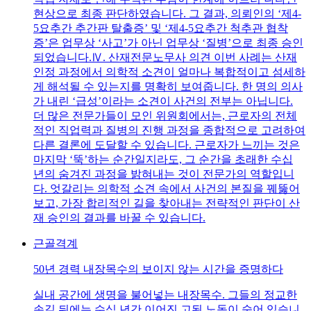
현상으로 최종 판단하였습니다. 그 결과, 의뢰인의 ‘제4-
5요추간 추간판 탈출증’ 및 ‘제4-5요추간 척추관 협착
증’은 업무상 ‘사고’가 아닌 업무상 ‘질병’으로 최종 승인
되었습니다.Ⅳ. 산재전문노무사 의견 이번 사례는 산재
인정 과정에서 의학적 소견이 얼마나 복합적이고 섬세하
게 해석될 수 있는지를 명확히 보여줍니다. 한 명의 의사
가 내린 ‘급성’이라는 소견이 사건의 전부는 아닙니다.
더 많은 전문가들이 모인 위원회에서는, 근로자의 전체
적인 직업력과 질병의 진행 과정을 종합적으로 고려하여
다른 결론에 도달할 수 있습니다. 근로자가 느끼는 것은
마지막 ‘뚝’하는 순간일지라도, 그 순간을 초래한 수십
년의 숨겨진 과정을 밝혀내는 것이 전문가의 역할입니
다. 엇갈리는 의학적 소견 속에서 사건의 본질을 꿰뚫어
보고, 가장 합리적인 길을 찾아내는 전략적인 판단이 산
재 승인의 결과를 바꿀 수 있습니다.
근골격계
50년 경력 내장목수의 보이지 않는 시간을 증명하다
실내 공간에 생명을 불어넣는 내장목수. 그들의 정교한
손길 뒤에는 수십 년간 이어진 고된 노동이 숨어 있습니