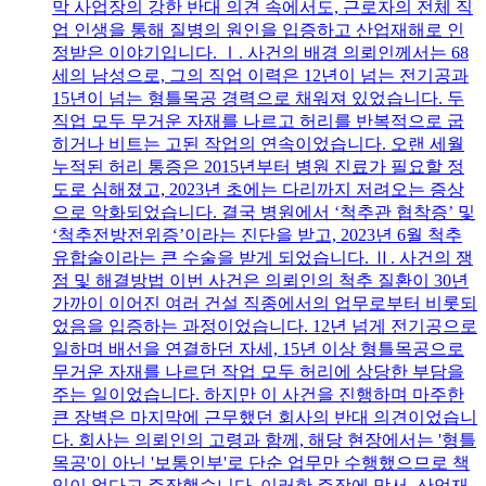
막 사업장의 강한 반대 의견 속에서도, 근로자의 전체 직
업 인생을 통해 질병의 원인을 입증하고 산업재해로 인
정받은 이야기입니다. Ⅰ. 사건의 배경 의뢰인께서는 68
세의 남성으로, 그의 직업 이력은 12년이 넘는 전기공과
15년이 넘는 형틀목공 경력으로 채워져 있었습니다. 두
직업 모두 무거운 자재를 나르고 허리를 반복적으로 굽
히거나 비트는 고된 작업의 연속이었습니다. 오랜 세월
누적된 허리 통증은 2015년부터 병원 진료가 필요할 정
도로 심해졌고, 2023년 초에는 다리까지 저려오는 증상
으로 악화되었습니다. 결국 병원에서 ‘척추관 협착증’ 및
‘척추전방전위증’이라는 진단을 받고, 2023년 6월 척추
유합술이라는 큰 수술을 받게 되었습니다. Ⅱ. 사건의 쟁
점 및 해결방법 이번 사건은 의뢰인의 척추 질환이 30년
가까이 이어진 여러 건설 직종에서의 업무로부터 비롯되
었음을 입증하는 과정이었습니다. 12년 넘게 전기공으로
일하며 배선을 연결하던 자세, 15년 이상 형틀목공으로
무거운 자재를 나르던 작업 모두 허리에 상당한 부담을
주는 일이었습니다. 하지만 이 사건을 진행하며 마주한
큰 장벽은 마지막에 근무했던 회사의 반대 의견이었습니
다. 회사는 의뢰인의 고령과 함께, 해당 현장에서는 '형틀
목공'이 아닌 '보통인부'로 단순 업무만 수행했으므로 책
임이 없다고 주장했습니다. 이러한 주장에 맞서, 산업재