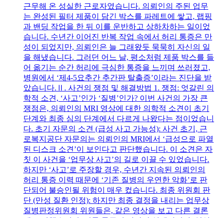
근무해 온 성실한 근로자였습니다. 의뢰인의 주된 업무
는 완성된 필터 제품이 담긴 박스를 파레트에 쌓고, 랩핑
과 밴딩 작업을 한 뒤 이를 운반하고 상하차하는 일이었
습니다. 수년간 이어진 반복 작업 속에서 허리 통증은 만
성이 되었지만, 의뢰인은 늘 그래왔듯 묵묵히 자신의 일
을 해냈습니다. 그러던 어느 날, 평소처럼 제품 박스를 들
어 옮기는 순간 허리에 극심한 통증을 느끼며 쓰러졌고,
병원에서 ‘제4-5요추간 추간판 탈출증’이라는 진단을 받
았습니다.Ⅱ. 사건의 쟁점 및 해결방법 1. 쟁점: 엇갈린 의
학적 소견, ‘사고’인가 ‘질병’인가? 이번 사건의 가장 큰
쟁점은, 의뢰인의 MRI 영상에 대한 의학적 소견이 초기
단계와 최종 심의 단계에서 다르게 나왔다는 점이었습니
다. 초기 자문의 소견 (급성 사고 가능성): 사건 초기, 근
로복지공단 자문의는 의뢰인의 MRI에서 ‘급성으로 파열
된 디스크 소견’이 보인다고 판단했습니다. 이 소견은 자
칫 이 사건을 ‘업무상 사고’의 길로 이끌 수 있었습니다.
하지만 ‘사고’로 주장할 경우, 수년간 지속된 의뢰인의
허리 통증 이력 때문에 ‘기존 질병의 우연한 악화’로 판
단되어 불승인될 위험이 매우 컸습니다. 최종 위원회 판
단 (만성 질환 인정): 하지만 최종 결정을 내리는 업무상
질병판정위원회 위원들은, 같은 영상을 보고 다른 결론