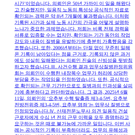
시간’이었습니다. 의뢰인은 50년 가까이 이 일을 해왔다
고 진술했지만, 일용직 노동의 특성상 공식적인 자료로
확인되는 경력은 약 8년 7개월에 불과했습니다. 이처럼
기록된 시간과 실제 노동 시간의 간극을 어떻게 설명하
느냐가 중요한 과제였습니다. 저희는 비록 전체 경력을
서류로 입증할 수는 없지만, 확인되는 기간 동안의 작업
강도와 내용이 질병을 유발하기에 충분히 가혹했음을 강
조했습니다. 또한, 2006년부터는 단절 없이 꾸준히 일해
온 기록이 남아있다는 점을 근거로, 기록되지 않은 과거
에도 성실히 일해왔다는 의뢰인 진술의 신빙성을 뒷받침
하고자 했습니다.Ⅲ. 사건수행 결과 업무상질병판정위원
회는 의뢰인이 수행한 내장목수 업무가 허리에 상당한
부담을 주는 작업임을 인정하였습니다. 또한, 공식적으
로 확인되는 근무 기간만으로도 질병과의 인과성을 살피
기에 충분하다고 판단하였습니다. 그 결과, 2025년 6월
11일, 의뢰인의 ‘요추부 수핵 탈출증 제3-4-5번, 요추부
전방전위증 제3-4-5번, 요추부 염좌’는 업무상 질병으로
인정되었습니다.Ⅳ. 산재전문노무사 의견 일용직 건설
근로자에게 수십 년 전의 근무 이력을 모두 증명하라고
요구하는 것은 때로 불가능에 가까운 일입니다. 이번 사
례는 공식적인 기록이 부족하더라도, 업무의 유해성과