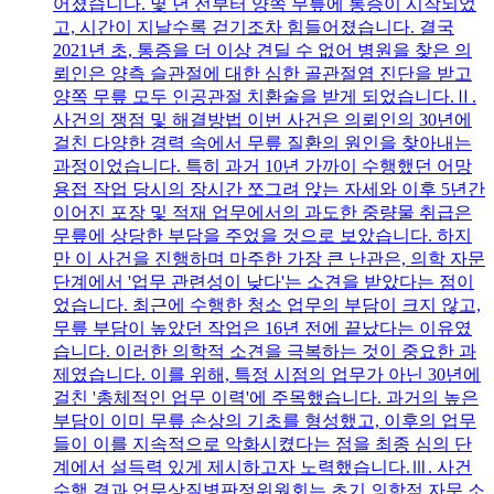
어졌습니다. 몇 년 전부터 양쪽 무릎에 통증이 시작되었
고, 시간이 지날수록 걷기조차 힘들어졌습니다. 결국
2021년 초, 통증을 더 이상 견딜 수 없어 병원을 찾은 의
뢰인은 양측 슬관절에 대한 심한 골관절염 진단을 받고
양쪽 무릎 모두 인공관절 치환술을 받게 되었습니다.Ⅱ.
사건의 쟁점 및 해결방법 이번 사건은 의뢰인의 30년에
걸친 다양한 경력 속에서 무릎 질환의 원인을 찾아내는
과정이었습니다. 특히 과거 10년 가까이 수행했던 어망
용접 작업 당시의 장시간 쪼그려 앉는 자세와 이후 5년간
이어진 포장 및 적재 업무에서의 과도한 중량물 취급은
무릎에 상당한 부담을 주었을 것으로 보았습니다. 하지
만 이 사건을 진행하며 마주한 가장 큰 난관은, 의학 자문
단계에서 '업무 관련성이 낮다'는 소견을 받았다는 점이
었습니다. 최근에 수행한 청소 업무의 부담이 크지 않고,
무릎 부담이 높았던 작업은 16년 전에 끝났다는 이유였
습니다. 이러한 의학적 소견을 극복하는 것이 중요한 과
제였습니다. 이를 위해, 특정 시점의 업무가 아닌 30년에
걸친 '총체적인 업무 이력'에 주목했습니다. 과거의 높은
부담이 이미 무릎 손상의 기초를 형성했고, 이후의 업무
들이 이를 지속적으로 악화시켰다는 점을 최종 심의 단
계에서 설득력 있게 제시하고자 노력했습니다.Ⅲ. 사건
수행 결과 업무상질병판정위원회는 초기 의학적 자문 소