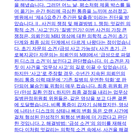
을 해냈습니다. 그러던 어느 날, 평소처럼 제품 박스를 들
어 옮기는 순간 허리에 극심한 통증을 느끼며 쓰러졌고,
병원에서 ‘제4-5요추간 추간판 탈출증’이라는 진단을 받
았습니다.Ⅱ. 사건의 쟁점 및 해결방법 1. 쟁점: 엇갈린 의
학적 소견, ‘사고’인가 ‘질병’인가? 이번 사건의 가장 큰
쟁점은, 의뢰인의 MRI 영상에 대한 의학적 소견이 초기
단계와 최종 심의 단계에서 다르게 나왔다는 점이었습니
다. 초기 자문의 소견 (급성 사고 가능성): 사건 초기, 근
로복지공단 자문의는 의뢰인의 MRI에서 ‘급성으로 파열
된 디스크 소견’이 보인다고 판단했습니다. 이 소견은 자
칫 이 사건을 ‘업무상 사고’의 길로 이끌 수 있었습니다.
하지만 ‘사고’로 주장할 경우, 수년간 지속된 의뢰인의
허리 통증 이력 때문에 ‘기존 질병의 우연한 악화’로 판
단되어 불승인될 위험이 매우 컸습니다. 최종 위원회 판
단 (만성 질환 인정): 하지만 최종 결정을 내리는 업무상
질병판정위원회 위원들은, 같은 영상을 보고 다른 결론
에 도달했습니다. 비록 통증이 갑자기 심해졌지만, 영상
에 나타난 디스크의 상태나 뼈의 변화 등은 오랜 시간에
걸쳐 형성된 만성적인 퇴행성 변화에 더 가깝다고 판단
한 것입니다. 2. 해결방법: ‘급성 소견’의 의미를 재해석
하다 이처럼 엇갈리는 의학적 소견 속에서, 사건을 해결