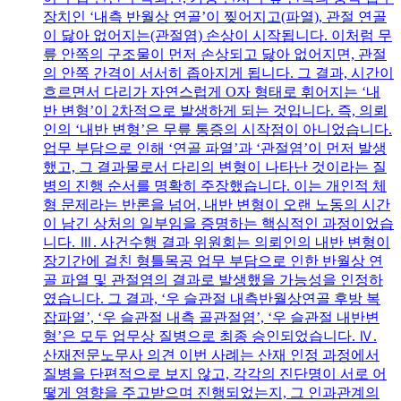
장치인 ‘내측 반월상 연골’이 찢어지고(파열), 관절 연골
이 닳아 없어지는(관절염) 손상이 시작됩니다. 이처럼 무
릎 안쪽의 구조물이 먼저 손상되고 닳아 없어지면, 관절
의 안쪽 간격이 서서히 좁아지게 됩니다. 그 결과, 시간이
흐르면서 다리가 자연스럽게 O자 형태로 휘어지는 ‘내
반 변형’이 2차적으로 발생하게 되는 것입니다. 즉, 의뢰
인의 ‘내반 변형’은 무릎 통증의 시작점이 아니었습니다.
업무 부담으로 인해 ‘연골 파열’과 ‘관절염’이 먼저 발생
했고, 그 결과물로서 다리의 변형이 나타난 것이라는 질
병의 진행 순서를 명확히 주장했습니다. 이는 개인적 체
형 문제라는 반론을 넘어, 내반 변형이 오랜 노동의 시간
이 남긴 상처의 일부임을 증명하는 핵심적인 과정이었습
니다. Ⅲ. 사건수행 결과 위원회는 의뢰인의 내반 변형이
장기간에 걸친 형틀목공 업무 부담으로 인한 반월상 연
골 파열 및 관절염의 결과로 발생했을 가능성을 인정하
였습니다. 그 결과, ‘우 슬관절 내측반월상연골 후방 복
잡파열’, ‘우 슬관절 내측 골관절염’, ‘우 슬관절 내반변
형’은 모두 업무상 질병으로 최종 승인되었습니다. Ⅳ.
산재전문노무사 의견 이번 사례는 산재 인정 과정에서
질병을 단편적으로 보지 않고, 각각의 진단명이 서로 어
떻게 영향을 주고받으며 진행되었는지, 그 인과관계의