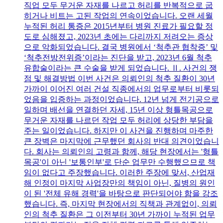
직업 모두 무거운 자재를 나르고 허리를 반복적으로 굽
히거나 비트는 고된 작업의 연속이었습니다. 오랜 세월
누적된 허리 통증은 2015년부터 병원 진료가 필요할 정
도로 심해졌고, 2023년 초에는 다리까지 저려오는 증상
으로 악화되었습니다. 결국 병원에서 ‘척추관 협착증’ 및
‘척추전방전위증’이라는 진단을 받고, 2023년 6월 척추
유합술이라는 큰 수술을 받게 되었습니다. Ⅱ. 사건의 쟁
점 및 해결방법 이번 사건은 의뢰인의 척추 질환이 30년
가까이 이어진 여러 건설 직종에서의 업무로부터 비롯되
었음을 입증하는 과정이었습니다. 12년 넘게 전기공으로
일하며 배선을 연결하던 자세, 15년 이상 형틀목공으로
무거운 자재를 나르던 작업 모두 허리에 상당한 부담을
주는 일이었습니다. 하지만 이 사건을 진행하며 마주한
큰 장벽은 마지막에 근무했던 회사의 반대 의견이었습니
다. 회사는 의뢰인의 고령과 함께, 해당 현장에서는 '형틀
목공'이 아닌 '보통인부'로 단순 업무만 수행했으므로 책
임이 없다고 주장했습니다. 이러한 주장에 맞서, 산업재
해 인정이 마지막 사업장만의 책임이 아닌, 질병의 원인
이 된 '전체 유해 경력'을 바탕으로 판단되어야 함을 강조
했습니다. 즉, 마지막 현장에서의 직책과 관계없이, 의뢰
인의 척추 질환은 그 이전부터 30년 가까이 누적된 업무