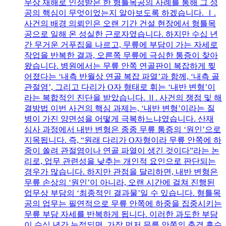
무상 재해로 인정받은 한 형틀목공의 사례를 통해 그 성
공의 핵심이 무엇이었는지 알아보도록 하겠습니다. Ⅰ.
사건의 배경 의뢰인은 오랜 기간 건설 현장에서 형틀목
공으로 일해 온 성실한 근로자였습니다. 하지만 수십 년
간 무거운 거푸집을 나르고, 무릎에 부담이 가는 자세로
작업을 반복한 결과, 오른쪽 무릎에 극심한 통증이 찾아
왔습니다. 병원에서는 무릎 안쪽 연골판이 복잡하게 찢
어졌다는 ‘내측 반월상 연골 복잡 파열’과 함께, ‘내측 골
관절염’, 그리고 다리가 O자 형태로 휘는 ‘내반 변형’이
라는 복합적인 진단을 받았습니다. Ⅱ. 사건의 쟁점 및 해
결방법 이번 사건의 핵심 과제는, ‘내반 변형’이라는 질
병이 가진 양면성을 어떻게 극복하느냐였습니다. 산재
심사 과정에서 내반 변형은 종종 무릎 통증의 ‘원인’으로
지목됩니다. 즉, “원래 다리가 O자형이라 무릎 안쪽에 하
중이 쏠려 관절염이나 연골 파열이 생긴 것이다”라는 논
리로, 업무 관련성을 낮추는 개인적 요인으로 판단되는
경우가 많습니다. 하지만 관점을 달리하면, 내반 변형은
무릎 손상의 ‘원인’이 아니라, 오랜 시간에 걸쳐 진행된
업무상 부담의 ‘최종적인 결과물’일 수 있습니다. 형틀목
공의 업무는 필연적으로 무릎 안쪽에 하중을 집중시키는
무릎 부담 자세를 반복하게 됩니다. 이러한 과도한 부담
이 수십 년간 누적되면, 가장 먼저 무릎 안쪽의 충격 흡수