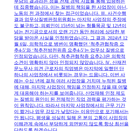
부담의 결과라는 점을 전체 경력 자료를 통해 입증하는
데 집중했습니다. 이는 질병의 책임을 한 사업장이 아닌,
노동의 전 과정에서 찾는 접근이었습니다. Ⅲ. 사건수행
결과 업무상질병판정위원회는 마지막 사업장의 주장에
도 불구하고, 의뢰인이 15년이 넘는 형틀목공 및 12년이
넘는 전기공으로서의 오랜 기간 동안 허리에 상당한 부
담을 받아온 사실을 인정하였습니다. 그 결과, 2024년 12
월 6일, 의학적으로 병변이 명확했던 ‘척추관협착증 요
추4-5’와 ‘척추전방전위증 요추4-5’는 업무상 질병으로
인정되었습니다. 다만, 척추관협착증 요추2-3은 의학적
소견이 명확하지 않아 인정되지 않았습니다. Ⅳ. 산재전
문노무사 의견 근로자의 직업병은 마지막에 일했던 단
하나의 사업장에서 비롯되는 경우는 드뭅니다. 이번 사
례는 수십 년에 걸쳐 여러 사업장을 거치며 누적된 질병
에 대해, 마지막 사업장이 책임을 인정하지 않을 때 어떻
게 대응해야 하는지를 보여줍니다. 산업재해 인정 제도
는 질병의 원인이 된 전체적인 직업 경력을 평가하는 것
이 원칙입니다. 따라서 마지막 사업장에서의 근무 기간
이 짧거나 업무 강도가 낮았다는 이유만으로 포기해서는
안 됩니다. 평생을 성실히 일해 온 분의 고통이 사업장의
이해관계 속에서 부당하게 외면받지 않도록 항상 최선을
다하도록 하겠습니다.