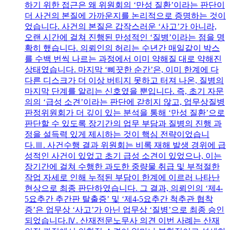
하기 위한 접근은 왜 위원회의 ‘만성 질환’이라는 판단이
더 사건의 본질에 가까운지를 논리적으로 증명하는 것이
었습니다. 사건의 본질은 갑작스러운 ‘사고’가 아니라,
오랜 시간에 걸쳐 진행된 만성적인 ‘질병’이라는 점을 명
확히 했습니다. 의뢰인의 허리는 수년간 매일같이 박스
를 수백 번씩 나르는 과정에서 이미 약해질 대로 약해진
상태였습니다. 마지막 ‘삐끗한 순간’은, 이미 한계에 다
다른 디스크가 더 이상 버티지 못하고 터져 나온, 질병의
마지막 단계를 알리는 신호였을 뿐입니다. 즉, 초기 자문
의의 ‘급성 소견’이라는 판단에 갇히지 않고, 업무상질병
판정위원회가 더 깊이 있는 분석을 통해 ‘만성 질환’으로
판단할 수 있도록 장기간의 업무 부담과 질병의 진행 과
정을 설득력 있게 제시하는 것이 핵심 전략이었습니
다.Ⅲ. 사건수행 결과 위원회는 비록 재해 발생 경위에 급
성적인 사건이 있었고 초기 급성 소견이 있었으나, 이는
장기간에 걸쳐 수행한 과도한 중량물 취급 및 부적절한
작업 자세로 인해 누적된 부담이 한계에 이르러 나타난
현상으로 최종 판단하였습니다. 그 결과, 의뢰인의 ‘제4-
5요추간 추간판 탈출증’ 및 ‘제4-5요추간 척추관 협착
증’은 업무상 ‘사고’가 아닌 업무상 ‘질병’으로 최종 승인
되었습니다.Ⅳ. 산재전문노무사 의견 이번 사례는 산재