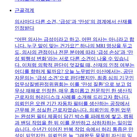
근골격계
의사마다 다른 소견, ‘급성’과 ‘만성’의 경계에서 산재를
인정받다
“어떤 의사는 급성이라고 하고, 어떤 의사는 아니라고 합
니다. 누구 말이 맞는 건가요?” 하나의 MRI 영상을 두고
도, 의사의 관점이나 전문 분야에 따라 ‘급성 손상’과 ‘만
성 퇴행성 변화’라는 서로 다른 소견이 나올 수 있습니
다. 이처럼 의학적 판단이 엇갈릴 때, 산재의 인정 여부는
어디를 향하게 될까요? 오늘 노무법인 이산에서는, 공단
자문의는 ‘급성 소견’으로 판단했지만, 최종 심의 기구인
업무상질병판정위원회는 이를 ‘만성 질환’으로 보고 업
무상 재해로 인정한, 매우 흥미롭고 전문적인 한 생산직
근로자의 허리디스크 사례를 소개해 드리고자 합니다.
의뢰인은 오랜 기간 자동차 필터를 생산하는 공장에서
근무해 온 성실한 근로자였습니다. 의뢰인의 주된 업무
는 완성된 필터 제품이 담긴 박스를 파레트에 쌓고, 랩핑
과 밴딩 작업을 한 뒤 이를 운반하고 상하차하는 일이었
습니다. 수년간 이어진 반복 작업 속에서 허리 통증은 만
성이 되었지만, 의뢰인은 늘 그래왔듯 묵묵히 자신의 일