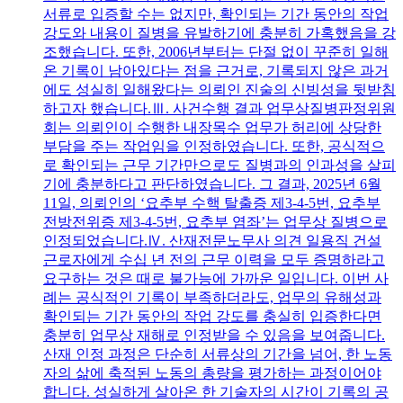
서류로 입증할 수는 없지만, 확인되는 기간 동안의 작업
강도와 내용이 질병을 유발하기에 충분히 가혹했음을 강
조했습니다. 또한, 2006년부터는 단절 없이 꾸준히 일해
온 기록이 남아있다는 점을 근거로, 기록되지 않은 과거
에도 성실히 일해왔다는 의뢰인 진술의 신빙성을 뒷받침
하고자 했습니다.Ⅲ. 사건수행 결과 업무상질병판정위원
회는 의뢰인이 수행한 내장목수 업무가 허리에 상당한
부담을 주는 작업임을 인정하였습니다. 또한, 공식적으
로 확인되는 근무 기간만으로도 질병과의 인과성을 살피
기에 충분하다고 판단하였습니다. 그 결과, 2025년 6월
11일, 의뢰인의 ‘요추부 수핵 탈출증 제3-4-5번, 요추부
전방전위증 제3-4-5번, 요추부 염좌’는 업무상 질병으로
인정되었습니다.Ⅳ. 산재전문노무사 의견 일용직 건설
근로자에게 수십 년 전의 근무 이력을 모두 증명하라고
요구하는 것은 때로 불가능에 가까운 일입니다. 이번 사
례는 공식적인 기록이 부족하더라도, 업무의 유해성과
확인되는 기간 동안의 작업 강도를 충실히 입증한다면
충분히 업무상 재해로 인정받을 수 있음을 보여줍니다.
산재 인정 과정은 단순히 서류상의 기간을 넘어, 한 노동
자의 삶에 축적된 노동의 총량을 평가하는 과정이어야
합니다. 성실하게 살아온 한 기술자의 시간이 기록의 공