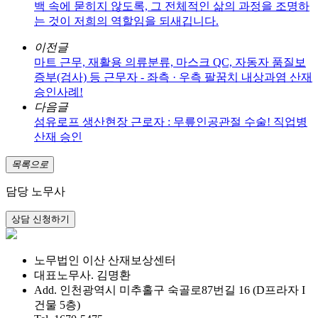
백 속에 묻히지 않도록, 그 전체적인 삶의 과정을 조명하
는 것이 저희의 역할임을 되새깁니다.
이전글
마트 근무, 재활용 의류분류, 마스크 QC, 자동자 품질보
증부(검사) 등 근무자 - 좌측 · 우측 팔꿈치 내상과염 산재
승인사례!
다음글
섬유로프 생산현장 근로자 : 무릎인공관절 수술! 직업병
산재 승인
목록으로
담당 노무사
노무법인 이산 산재보상센터
대표노무사. 김명환
Add. 인천광역시 미추홀구 숙골로87번길 16 (D프라자 I
건물 5층)