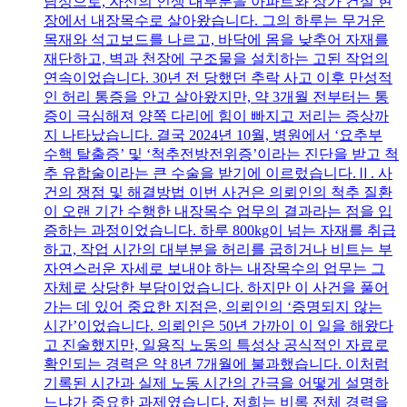
남성으로, 자신의 인생 대부분을 아파트와 상가 건설 현
장에서 내장목수로 살아왔습니다. 그의 하루는 무거운
목재와 석고보드를 나르고, 바닥에 몸을 낮추어 자재를
재단하고, 벽과 천장에 구조물을 설치하는 고된 작업의
연속이었습니다. 30년 전 당했던 추락 사고 이후 만성적
인 허리 통증을 안고 살아왔지만, 약 3개월 전부터는 통
증이 극심해져 양쪽 다리에 힘이 빠지고 저리는 증상까
지 나타났습니다. 결국 2024년 10월, 병원에서 ‘요추부
수핵 탈출증’ 및 ‘척추전방전위증’이라는 진단을 받고 척
추 유합술이라는 큰 수술을 받기에 이르렀습니다.Ⅱ. 사
건의 쟁점 및 해결방법 이번 사건은 의뢰인의 척추 질환
이 오랜 기간 수행한 내장목수 업무의 결과라는 점을 입
증하는 과정이었습니다. 하루 800kg이 넘는 자재를 취급
하고, 작업 시간의 대부분을 허리를 굽히거나 비트는 부
자연스러운 자세로 보내야 하는 내장목수의 업무는 그
자체로 상당한 부담이었습니다. 하지만 이 사건을 풀어
가는 데 있어 중요한 지점은, 의뢰인의 ‘증명되지 않는
시간’이었습니다. 의뢰인은 50년 가까이 이 일을 해왔다
고 진술했지만, 일용직 노동의 특성상 공식적인 자료로
확인되는 경력은 약 8년 7개월에 불과했습니다. 이처럼
기록된 시간과 실제 노동 시간의 간극을 어떻게 설명하
느냐가 중요한 과제였습니다. 저희는 비록 전체 경력을