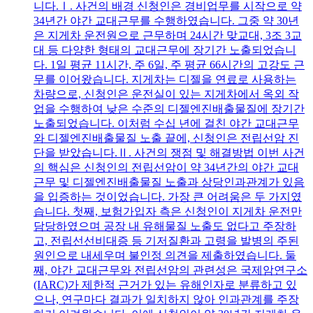
니다.Ⅰ. 사건의 배경 신청인은 경비업무를 시작으로 약
34년간 야간 교대근무를 수행하였습니다. 그중 약 30년
은 지게차 운전원으로 근무하며 24시간 맞교대, 3조 3교
대 등 다양한 형태의 교대근무에 장기간 노출되었습니
다. 1일 평균 11시간, 주 6일, 주 평균 66시간의 고강도 근
무를 이어왔습니다. 지게차는 디젤을 연료로 사용하는
차량으로, 신청인은 운전실이 있는 지게차에서 옥외 작
업을 수행하여 낮은 수준의 디젤엔진배출물질에 장기간
노출되었습니다. 이처럼 수십 년에 걸친 야간 교대근무
와 디젤엔진배출물질 노출 끝에, 신청인은 전립선암 진
단을 받았습니다.Ⅱ. 사건의 쟁점 및 해결방법 이번 사건
의 핵심은 신청인의 전립선암이 약 34년간의 야간 교대
근무 및 디젤엔진배출물질 노출과 상당인과관계가 있음
을 입증하는 것이었습니다. 가장 큰 어려움은 두 가지였
습니다. 첫째, 보험가입자 측은 신청인이 지게차 운전만
담당하였으며 공장 내 유해물질 노출도 없다고 주장하
고, 전립선선비대증 등 기저질환과 고령을 발병의 주된
원인으로 내세우며 불인정 의견을 제출하였습니다. 둘
째, 야간 교대근무와 전립선암의 관련성은 국제암연구소
(IARC)가 제한적 근거가 있는 유해인자로 분류하고 있
으나, 연구마다 결과가 일치하지 않아 인과관계를 주장