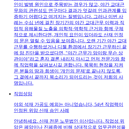
인이 발병 원인으로 주목받는 경우가 많고, 야간 교대근
무와의 관련성도 연구마다 결과가 엇갈려 인과관계를 입
증하기 어렵다고 여겨지는 질병입니다. 그러나 이번 사
례는 수십 년에 걸친 장기간의 야간 교대근무 이력과 직
업적 유해물질 노출을 의학적·역학적 근거와 함께 구체
적으로 제시한다면, 개인적 요인이 있더라도 산재 인정
의 문은 열릴 수 있음을 보여줍니다. 오랜 기간 야간 교대
근무를 수행하셨거나 디젤 환경에서 장기간 근무하신 끝
에 암 진단을 받으셨다면, "야간 근무가 암이랑 무슨 상
관이야"라고 혼자 결론 내리지 마시고 먼저 전문가와 함
께 직업력을 살펴보시길 권합니다. 묵묵히 현장을 지켜
온 분들의 땀과 희생이 '개인의 문제'로 끝나지 않도록,
그 곁에서 끝까지 목소리가 되어드리는 것이 저희의 사
명입니다.
직업성암
야외 석재 가공도 예외는 아니었습니다, 54년 직업력이
인정된 위암 산재 승인 사례
안녕하세요. 산재 전문 노무법인 이산입니다. 직업성 위
암은 폐암이나 진폐증에 비해 상대적으로 업무관련성을