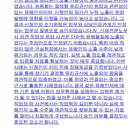
인한 결정형 유리규산 노출 가능성이 충분하다고 판단하
였습니다. 위원회는 결정형 유리규산이 위암과 관련성이
있는 유해인자이며, 신청인의 장기간 누적 노출이 위암
발병에 영향을 미쳤을 가능성이 높다고 보았습니다. 그
결과 신청인의 조기위암은 업무와 상당인과관계가 인정
되는 업무상 질병으로 승인되었습니다.Ⅳ. 산재전문노무
사 의견 직업성 위암 사건은 단순히 유해물질에 노출되
었다는 주장만으로 인정받기 어렵습니다. 특히 야외 작
업이 많은 건설현장에서는 유해인자 노출 수준이 낮게
평가되는 경우도 적지 않아, 실제 노출 정도를 객관적으
로 입증할 자료를 확보하는 것이 매우 중요합니다. 이번
사례는 신청인이 이미 진폐 장해등급을 인정받았다는 사
실을 통해 장기간 결정형 유리규산에 노출되어 왔음을
객관적으로 입증하였고, 이를 위암과 연결되는 중요한
근거로 활용한 사례였습니다. 결국 같은 유해인자에 대
한 기존 질병 이력이 업무환경을 설명하는 강력한 증거
가 될 수 있다는 점을 보여준 사례라고 할 수 있습니다.
직업성 암 사건에서는 직업력의 길이뿐 아니라 실제 유
해인자 노출 수준을 객관적으로 뒷받침할 수 있는 자료
를 얼마나 치밀하게 구성하느냐가 승인 여부를 결정짓는
중요한 요소가 됩니다.