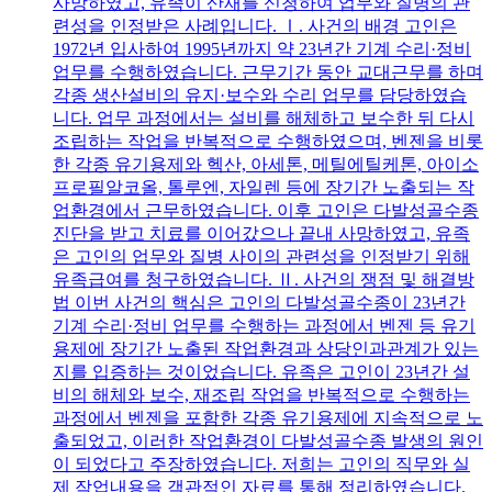
사망하였고, 유족이 산재를 신청하여 업무와 질병의 관
련성을 인정받은 사례입니다. Ⅰ. 사건의 배경 고인은
1972년 입사하여 1995년까지 약 23년간 기계 수리·정비
업무를 수행하였습니다. 근무기간 동안 교대근무를 하며
각종 생산설비의 유지·보수와 수리 업무를 담당하였습
니다. 업무 과정에서는 설비를 해체하고 보수한 뒤 다시
조립하는 작업을 반복적으로 수행하였으며, 벤젠을 비롯
한 각종 유기용제와 헥산, 아세톤, 메틸에틸케톤, 아이소
프로필알코올, 톨루엔, 자일렌 등에 장기간 노출되는 작
업환경에서 근무하였습니다. 이후 고인은 다발성골수종
진단을 받고 치료를 이어갔으나 끝내 사망하였고, 유족
은 고인의 업무와 질병 사이의 관련성을 인정받기 위해
유족급여를 청구하였습니다. Ⅱ. 사건의 쟁점 및 해결방
법 이번 사건의 핵심은 고인의 다발성골수종이 23년간
기계 수리·정비 업무를 수행하는 과정에서 벤젠 등 유기
용제에 장기간 노출된 작업환경과 상당인과관계가 있는
지를 입증하는 것이었습니다. 유족은 고인이 23년간 설
비의 해체와 보수, 재조립 작업을 반복적으로 수행하는
과정에서 벤젠을 포함한 각종 유기용제에 지속적으로 노
출되었고, 이러한 작업환경이 다발성골수종 발생의 원인
이 되었다고 주장하였습니다. 저희는 고인의 직무와 실
제 작업내용을 객관적인 자료를 통해 정리하였습니다.