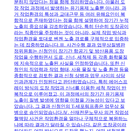
분하지 않았다는 점을 함께 정리하였습니다. 아울러 도
장 작업 과정에서 발생하는 유기용제 노출뿐 아니라, 과
거 작업환경의 특성과 교대근무 등 여러 유해요인이 복
합적으로 존재하였다는 점을 함께 설명하여 장기간 누적
노출의 중요성을 강조하였습니다. 특히 단순히 도장공이
라는 직종만을 주장하는 것이 아니라, 실제 작업 방식과
작업환경을 토대로 벤젠 노출 경로를 구체적으로 입증하
는 데 집중하였습니다.Ⅲ. 사건수행 결과 업무상질병판
정위원회는 신청인이 장기간 항공기 및 방산용품 도장
작업을 수행하면서 도료, 신너, 세척제 등 각종 화학물질
에 지속적으로 노출된 사실을 인정하였습니다. 또한 신
청인의 직업력과 작업 형태, 사용 물질 및 노출 환경 등을
종합적으로 검토한 결과 신청 상병과 업무 사이의 상당
인과관계가 인정된다고 판단하였습니다. 특히 에어스프
레이 방식의 도장 작업과 신너를 이용한 세척 작업이 반
복적으로 이루어졌고, 이 과정에서의 장기간 유기용제
노출이 질병 발생에 영향을 미쳤을 가능성이 있다고 보
았습니다. 그 결과 신청인의 T-세포림프종은 업무상 질
병으로 승인되었습니다.Ⅳ. 산재전문노무사 의견 직업성
혈액암 사건은 작업환경을 얼마나 구체적으로 복원하느
냐에 따라 결과가 달라질 수 있습니다. 같은 도장공이라
하더라도 어떤 방식으로 도장을 했는지, 어떤 세척제를