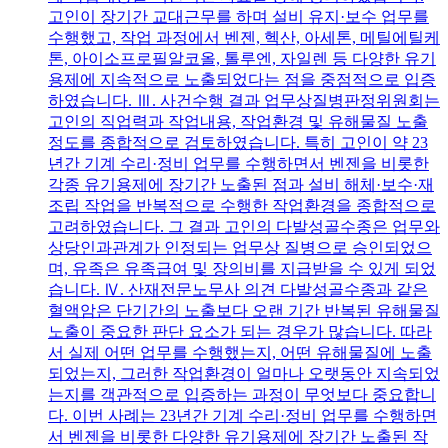
고인이 장기간 교대근무를 하며 설비 유지·보수 업무를
수행했고, 작업 과정에서 벤젠, 헥산, 아세톤, 메틸에틸케
톤, 아이소프로필알코올, 톨루엔, 자일렌 등 다양한 유기
용제에 지속적으로 노출되었다는 점을 중점적으로 입증
하였습니다. Ⅲ. 사건수행 결과 업무상질병판정위원회는
고인의 직업력과 작업내용, 작업환경 및 유해물질 노출
정도를 종합적으로 검토하였습니다. 특히 고인이 약 23
년간 기계 수리·정비 업무를 수행하면서 벤젠을 비롯한
각종 유기용제에 장기간 노출된 점과 설비 해체·보수·재
조립 작업을 반복적으로 수행한 작업환경을 종합적으로
고려하였습니다. 그 결과 고인의 다발성골수종은 업무와
상당인과관계가 인정되는 업무상 질병으로 승인되었으
며, 유족은 유족급여 및 장의비를 지급받을 수 있게 되었
습니다. Ⅳ. 산재전문노무사 의견 다발성골수종과 같은
혈액암은 단기간의 노출보다 오랜 기간 반복된 유해물질
노출이 중요한 판단 요소가 되는 경우가 많습니다. 따라
서 실제 어떤 업무를 수행했는지, 어떤 유해물질에 노출
되었는지, 그러한 작업환경이 얼마나 오랫동안 지속되었
는지를 객관적으로 입증하는 과정이 무엇보다 중요합니
다. 이번 사례는 23년간 기계 수리·정비 업무를 수행하면
서 벤젠을 비롯한 다양한 유기용제에 장기간 노출된 작