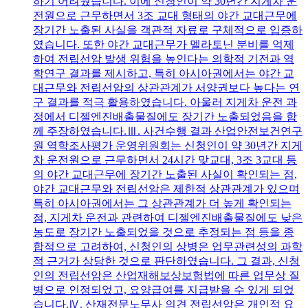
하기 어려웠습니다. 이에 신청인이 약 30년간 지게차 운
전원으로 근무하면서 3조 교대 형태의 야간 교대근무에
장기간 노출된 사실을 객관적 자료로 구체적으로 입증하
였습니다. 또한 야간 교대근무가 멜라토닌 분비를 억제
하여 전립선암 발생 위험을 높인다는 의학적 기전과 역
학연구 결과를 제시하고, 특히 아시아권에서는 야간 교
대근무와 전립선암의 상관관계가 서양권보다 높다는 연
구 결과를 적극 활용하였습니다. 아울러 지게차 운전 과
정에서 디젤엔진배출물질에도 장기간 노출되었음을 함
께 주장하였습니다.Ⅲ. 사건수행 결과 산업안전보건연구
원 역학조사평가 운영위원회는 신청인이 약 30년간 지게
차 운전원으로 근무하면서 24시간 맞교대, 3조 3교대 등
의 야간 교대근무에 장기간 노출된 사실이 확인되는 점,
야간 교대근무와 전립선암은 제한적 상관관계가 있으며
특히 아시아권에서는 그 상관관계가 더 높게 확인되는
점, 지게차 운전과 관련하여 디젤엔진배출물질에도 낮은
농도로 장기간 노출되었을 것으로 추정되는 점 등을 종
합적으로 고려하여, 신청인의 상병은 업무관련성의 과학
적 근거가 상당한 것으로 판단하였습니다. 그 결과, 신청
인의 전립선암은 산업재해보상보험법에 따른 업무상 질
병으로 인정되었고, 요양급여를 지급받을 수 있게 되었
습니다.Ⅳ. 산재전문노무사 의견 전립선암은 개인적 요