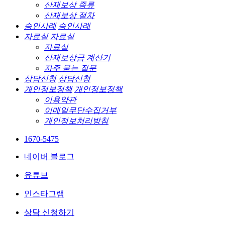
산재보상 종류
산재보상 절차
승인사례
승인사례
자료실
자료실
자료실
산재보상금 계산기
자주 묻는 질문
상담신청
상담신청
개인정보정책
개인정보정책
이용약관
이메일무단수집거부
개인정보처리방침
1670-5475
네이버 블로그
유튜브
인스타그램
상담 신청하기