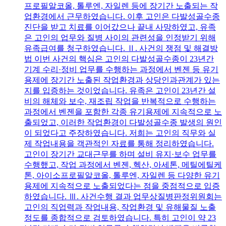
프로필알코올, 톨루엔, 자일렌 등에 장기간 노출되는 작
업환경에서 근무하였습니다. 이후 고인은 다발성골수종
진단을 받고 치료를 이어갔으나 끝내 사망하였고, 유족
은 고인의 업무와 질병 사이의 관련성을 인정받기 위해
유족급여를 청구하였습니다. Ⅱ. 사건의 쟁점 및 해결방
법 이번 사건의 핵심은 고인의 다발성골수종이 23년간
기계 수리·정비 업무를 수행하는 과정에서 벤젠 등 유기
용제에 장기간 노출된 작업환경과 상당인과관계가 있는
지를 입증하는 것이었습니다. 유족은 고인이 23년간 설
비의 해체와 보수, 재조립 작업을 반복적으로 수행하는
과정에서 벤젠을 포함한 각종 유기용제에 지속적으로 노
출되었고, 이러한 작업환경이 다발성골수종 발생의 원인
이 되었다고 주장하였습니다. 저희는 고인의 직무와 실
제 작업내용을 객관적인 자료를 통해 정리하였습니다.
고인이 장기간 교대근무를 하며 설비 유지·보수 업무를
수행했고, 작업 과정에서 벤젠, 헥산, 아세톤, 메틸에틸케
톤, 아이소프로필알코올, 톨루엔, 자일렌 등 다양한 유기
용제에 지속적으로 노출되었다는 점을 중점적으로 입증
하였습니다. Ⅲ. 사건수행 결과 업무상질병판정위원회는
고인의 직업력과 작업내용, 작업환경 및 유해물질 노출
정도를 종합적으로 검토하였습니다. 특히 고인이 약 23