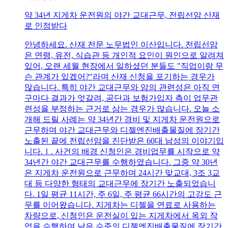
약 34년 지게차 운전원의 야간 교대근무, 전립선암 산재
로 인정받다
안녕하세요. 산재 전문 노무법인 이산입니다. 전립선암
은 연령, 유전, 식습관 등 개인적 요인이 원인으로 알려져
있어, 오랜 세월 현장에서 일하셨던 분들도 "직업이랑 무
슨 관계가 있겠어?"라며 산재 신청을 포기하는 경우가
많습니다. 특히 야간 교대근무와 암의 관련성은 아직 연
구마다 결과가 엇갈려, 공단과 보험가입자 측이 업무관
련성을 부정하는 근거로 삼는 경우가 많습니다. 오늘 소
개해 드릴 사례는 약 34년간 경비 및 지게차 운전원으로
근무하며 야간 교대근무와 디젤엔진배출물질에 장기간
노출된 끝에 전립선암을 진단받은 60대 남성의 이야기입
니다.Ⅰ. 사건의 배경 신청인은 경비업무를 시작으로 약
34년간 야간 교대근무를 수행하였습니다. 그중 약 30년
은 지게차 운전원으로 근무하며 24시간 맞교대, 3조 3교
대 등 다양한 형태의 교대근무에 장기간 노출되었습니
다. 1일 평균 11시간, 주 6일, 주 평균 66시간의 고강도 근
무를 이어왔습니다. 지게차는 디젤을 연료로 사용하는
차량으로, 신청인은 운전실이 있는 지게차에서 옥외 작
업을 수행하여 낮은 수준의 디젤엔진배출물질에 장기간