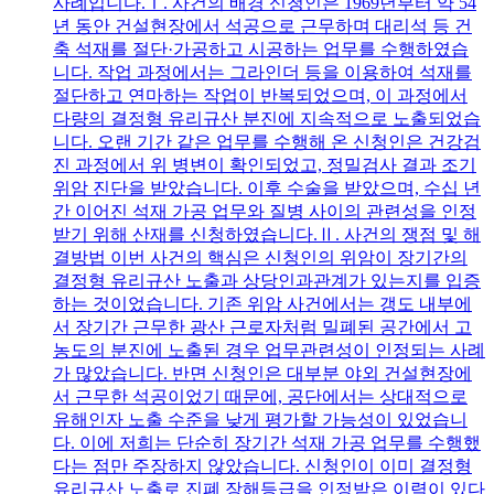
사례입니다.Ⅰ. 사건의 배경 신청인은 1969년부터 약 54
년 동안 건설현장에서 석공으로 근무하며 대리석 등 건
축 석재를 절단·가공하고 시공하는 업무를 수행하였습
니다. 작업 과정에서는 그라인더 등을 이용하여 석재를
절단하고 연마하는 작업이 반복되었으며, 이 과정에서
다량의 결정형 유리규산 분진에 지속적으로 노출되었습
니다. 오랜 기간 같은 업무를 수행해 온 신청인은 건강검
진 과정에서 위 병변이 확인되었고, 정밀검사 결과 조기
위암 진단을 받았습니다. 이후 수술을 받았으며, 수십 년
간 이어진 석재 가공 업무와 질병 사이의 관련성을 인정
받기 위해 산재를 신청하였습니다.Ⅱ. 사건의 쟁점 및 해
결방법 이번 사건의 핵심은 신청인의 위암이 장기간의
결정형 유리규산 노출과 상당인과관계가 있는지를 입증
하는 것이었습니다. 기존 위암 사건에서는 갱도 내부에
서 장기간 근무한 광산 근로자처럼 밀폐된 공간에서 고
농도의 분진에 노출된 경우 업무관련성이 인정되는 사례
가 많았습니다. 반면 신청인은 대부분 야외 건설현장에
서 근무한 석공이었기 때문에, 공단에서는 상대적으로
유해인자 노출 수준을 낮게 평가할 가능성이 있었습니
다. 이에 저희는 단순히 장기간 석재 가공 업무를 수행했
다는 점만 주장하지 않았습니다. 신청인이 이미 결정형
유리규산 노출로 진폐 장해등급을 인정받은 이력이 있다