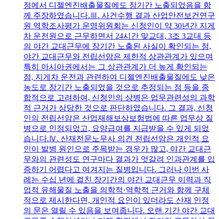
정에서 디젤엔진배출물질에도 장기간 노출되었음을 함
께 주장하였습니다.Ⅲ. 사건수행 결과 산업안전보건연구
원 역학조사평가 운영위원회는 신청인이 약 30년간 지게
차 운전원으로 근무하면서 24시간 맞교대, 3조 3교대 등
의 야간 교대근무에 장기간 노출된 사실이 확인되는 점,
야간 교대근무와 전립선암은 제한적 상관관계가 있으며
특히 아시아권에서는 그 상관관계가 더 높게 확인되는
점, 지게차 운전과 관련하여 디젤엔진배출물질에도 낮은
농도로 장기간 노출되었을 것으로 추정되는 점 등을 종
합적으로 고려하여, 신청인의 상병은 업무관련성의 과학
적 근거가 상당한 것으로 판단하였습니다. 그 결과, 신청
인의 전립선암은 산업재해보상보험법에 따른 업무상 질
병으로 인정되었고, 요양급여를 지급받을 수 있게 되었
습니다.Ⅳ. 산재전문노무사 의견 전립선암은 개인적 요
인이 발병 원인으로 주목받는 경우가 많고, 야간 교대근
무와의 관련성도 연구마다 결과가 엇갈려 인과관계를 입
증하기 어렵다고 여겨지는 질병입니다. 그러나 이번 사
례는 수십 년에 걸친 장기간의 야간 교대근무 이력과 직
업적 유해물질 노출을 의학적·역학적 근거와 함께 구체
적으로 제시한다면, 개인적 요인이 있더라도 산재 인정
의 문은 열릴 수 있음을 보여줍니다. 오랜 기간 야간 교대