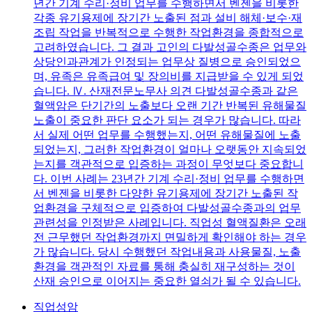
년간 기계 수리·정비 업무를 수행하면서 벤젠을 비롯한
각종 유기용제에 장기간 노출된 점과 설비 해체·보수·재
조립 작업을 반복적으로 수행한 작업환경을 종합적으로
고려하였습니다. 그 결과 고인의 다발성골수종은 업무와
상당인과관계가 인정되는 업무상 질병으로 승인되었으
며, 유족은 유족급여 및 장의비를 지급받을 수 있게 되었
습니다. Ⅳ. 산재전문노무사 의견 다발성골수종과 같은
혈액암은 단기간의 노출보다 오랜 기간 반복된 유해물질
노출이 중요한 판단 요소가 되는 경우가 많습니다. 따라
서 실제 어떤 업무를 수행했는지, 어떤 유해물질에 노출
되었는지, 그러한 작업환경이 얼마나 오랫동안 지속되었
는지를 객관적으로 입증하는 과정이 무엇보다 중요합니
다. 이번 사례는 23년간 기계 수리·정비 업무를 수행하면
서 벤젠을 비롯한 다양한 유기용제에 장기간 노출된 작
업환경을 구체적으로 입증하여 다발성골수종과의 업무
관련성을 인정받은 사례입니다. 직업성 혈액질환은 오래
전 근무했던 작업환경까지 면밀하게 확인해야 하는 경우
가 많습니다. 당시 수행했던 작업내용과 사용물질, 노출
환경을 객관적인 자료를 통해 충실히 재구성하는 것이
산재 승인으로 이어지는 중요한 열쇠가 될 수 있습니다.
직업성암