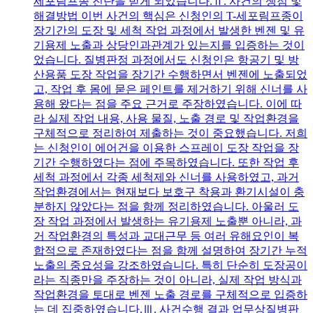
세포림프종 진단을 받게 되었습니다.Ⅱ. 사건의 쟁점 및
해결방법 이번 사건의 핵심은 신청인의 T-세포림프종이
장기간의 도장 및 세척 작업 과정에서 발생한 벤젠 및 유
기용제 노출과 상당인과관계가 있는지를 입증하는 것이
었습니다. 질병판정 과정에서도 신청인은 항공기 및 방
산용품 도장 작업을 장기간 수행하면서 벤젠에 노출되었
고, 작업 후 몸에 묻은 페인트를 제거하기 위해 신너를 사
용해 왔다는 점을 주요 근거로 주장하였습니다. 이에 따
라 실제 작업 내용, 사용 물질, 노출 경로 및 작업환경을
구체적으로 정리하여 제출하는 것이 중요했습니다. 저희
는 신청인이 에어건을 이용한 스프레이 도장 작업을 장
기간 수행하였다는 점에 주목하였습니다. 또한 작업 후
세척 과정에서 각종 세척제와 신너를 사용하였고, 과거
작업환경에서는 현재보다 보호구 착용과 환기시설이 충
분하지 않았다는 점을 함께 정리하였습니다. 아울러 도
장 작업 과정에서 발생하는 유기용제 노출뿐 아니라, 과
거 작업환경의 특성과 교대근무 등 여러 유해요인이 복
합적으로 존재하였다는 점을 함께 설명하여 장기간 누적
노출의 중요성을 강조하였습니다. 특히 단순히 도장공이
라는 직종만을 주장하는 것이 아니라, 실제 작업 방식과
작업환경을 토대로 벤젠 노출 경로를 구체적으로 입증하
는 데 집중하였습니다.Ⅲ. 사건수행 결과 업무상질병판