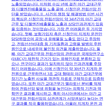
노출되었습니다. 이처럼 수십 년에 걸친 야간 교대근무
와 디젤엔진배출물질 노출 끝에, 신청인은 전립선암 진
단을 받았습니다.Ⅱ. 사건의 쟁점 및 해결방법 이번 사건
의 핵심은 신청인의 전립선암이 약 34년간의 야간 교대
근무 및 디젤엔진배출물질 노출과 상당인과관계가 있음
을 입증하는 것이었습니다. 가장 큰 어려움은 두 가지였
습니다. 첫째, 보험가입자 측은 신청인이 지게차 운전만
담당하였으며 공장 내 유해물질 노출도 없다고 주장하
고, 전립선선비대증 등 기저질환과 고령을 발병의 주된
원인으로 내세우며 불인정 의견을 제출하였습니다. 둘
째, 야간 교대근무와 전립선암의 관련성은 국제암연구소
(IARC)가 제한적 근거가 있는 유해인자로 분류하고 있
으나, 연구마다 결과가 일치하지 않아 인과관계를 주장
하기 어려웠습니다. 이에 신청인이 약 30년간 지게차 운
전원으로 근무하면서 3조 교대 형태의 야간 교대근무에
장기간 노출된 사실을 객관적 자료로 구체적으로 입증하
였습니다. 또한 야간 교대근무가 멜라토닌 분비를 억제
하여 전립선암 발생 위험을 높인다는 의학적 기전과 역
학연구 결과를 제시하고, 특히 아시아권에서는 야간 교
대근무와 전립선암의 상관관계가 서양권보다 높다는 연
구 결과를 적극 활용하였습니다. 아울러 지게차 운전 과