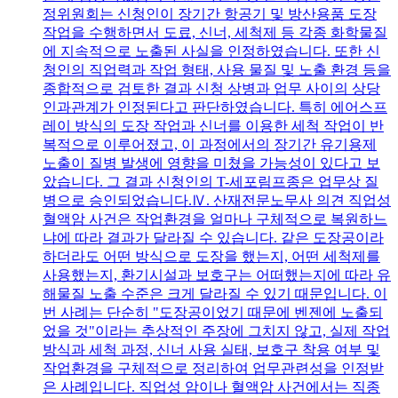
정위원회는 신청인이 장기간 항공기 및 방산용품 도장
작업을 수행하면서 도료, 신너, 세척제 등 각종 화학물질
에 지속적으로 노출된 사실을 인정하였습니다. 또한 신
청인의 직업력과 작업 형태, 사용 물질 및 노출 환경 등을
종합적으로 검토한 결과 신청 상병과 업무 사이의 상당
인과관계가 인정된다고 판단하였습니다. 특히 에어스프
레이 방식의 도장 작업과 신너를 이용한 세척 작업이 반
복적으로 이루어졌고, 이 과정에서의 장기간 유기용제
노출이 질병 발생에 영향을 미쳤을 가능성이 있다고 보
았습니다. 그 결과 신청인의 T-세포림프종은 업무상 질
병으로 승인되었습니다.Ⅳ. 산재전문노무사 의견 직업성
혈액암 사건은 작업환경을 얼마나 구체적으로 복원하느
냐에 따라 결과가 달라질 수 있습니다. 같은 도장공이라
하더라도 어떤 방식으로 도장을 했는지, 어떤 세척제를
사용했는지, 환기시설과 보호구는 어떠했는지에 따라 유
해물질 노출 수준은 크게 달라질 수 있기 때문입니다. 이
번 사례는 단순히 "도장공이었기 때문에 벤젠에 노출되
었을 것"이라는 추상적인 주장에 그치지 않고, 실제 작업
방식과 세척 과정, 신너 사용 실태, 보호구 착용 여부 및
작업환경을 구체적으로 정리하여 업무관련성을 인정받
은 사례입니다. 직업성 암이나 혈액암 사건에서는 직종