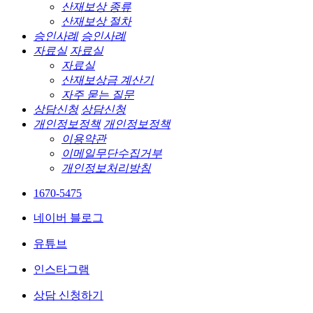
산재보상 종류
산재보상 절차
승인사례
승인사례
자료실
자료실
자료실
산재보상금 계산기
자주 묻는 질문
상담신청
상담신청
개인정보정책
개인정보정책
이용약관
이메일무단수집거부
개인정보처리방침
1670-5475
네이버 블로그
유튜브
인스타그램
상담 신청하기