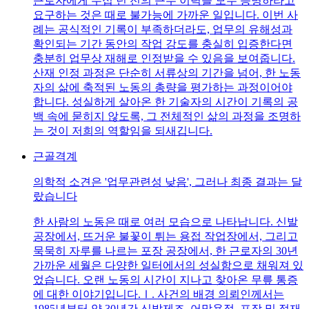
근로자에게 수십 년 전의 근무 이력을 모두 증명하라고
요구하는 것은 때로 불가능에 가까운 일입니다. 이번 사
례는 공식적인 기록이 부족하더라도, 업무의 유해성과
확인되는 기간 동안의 작업 강도를 충실히 입증한다면
충분히 업무상 재해로 인정받을 수 있음을 보여줍니다.
산재 인정 과정은 단순히 서류상의 기간을 넘어, 한 노동
자의 삶에 축적된 노동의 총량을 평가하는 과정이어야
합니다. 성실하게 살아온 한 기술자의 시간이 기록의 공
백 속에 묻히지 않도록, 그 전체적인 삶의 과정을 조명하
는 것이 저희의 역할임을 되새깁니다.
근골격계
의학적 소견은 '업무관련성 낮음', 그러나 최종 결과는 달
랐습니다
한 사람의 노동은 때로 여러 모습으로 나타납니다. 신발
공장에서, 뜨거운 불꽃이 튀는 용접 작업장에서, 그리고
묵묵히 자루를 나르는 포장 공장에서, 한 근로자의 30년
가까운 세월은 다양한 일터에서의 성실함으로 채워져 있
었습니다. 오랜 노동의 시간이 지나고 찾아온 무릎 통증
에 대한 이야기입니다.Ⅰ. 사건의 배경 의뢰인께서는
1985년부터 약 30년간 신발제조, 어망용접, 포장 및 적재,