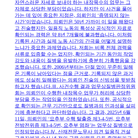
자연스러운 자세로 보내야 하는 내장목수의 업무는 그
자체로 상당한 부담이었습니다. 하지만 이 사건을 풀어
가는 데 있어 중요한 지점은, 의뢰인의 ‘증명되지 않는
시간’이었습니다. 의뢰인은 50년 가까이 이 일을 해왔다
고 진술했지만, 일용직 노동의 특성상 공식적인 자료로
확인되는 경력은 약 8년 7개월에 불과했습니다. 이처럼
기록된 시간과 실제 노동 시간의 간극을 어떻게 설명하
느냐가 중요한 과제였습니다. 저희는 비록 전체 경력을
서류로 입증할 수는 없지만, 확인되는 기간 동안의 작업
강도와 내용이 질병을 유발하기에 충분히 가혹했음을 강
조했습니다. 또한, 2006년부터는 단절 없이 꾸준히 일해
온 기록이 남아있다는 점을 근거로, 기록되지 않은 과거
에도 성실히 일해왔다는 의뢰인 진술의 신빙성을 뒷받침
하고자 했습니다.Ⅲ. 사건수행 결과 업무상질병판정위원
회는 의뢰인이 수행한 내장목수 업무가 허리에 상당한
부담을 주는 작업임을 인정하였습니다. 또한, 공식적으
로 확인되는 근무 기간만으로도 질병과의 인과성을 살피
기에 충분하다고 판단하였습니다. 그 결과, 2025년 6월
11일, 의뢰인의 ‘요추부 수핵 탈출증 제3-4-5번, 요추부
전방전위증 제3-4-5번, 요추부 염좌’는 업무상 질병으로
인정되었습니다.Ⅳ. 산재전문노무사 의견 일용직 건설