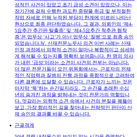
성적인 사건이 있었고 초기 급성 소견이 있었으나, 이는
장기간에 걸쳐 수행한 과도한 중량물 취급 및 부적절한
작업 자세로 인해 누적된 부담이 한계에 이르러 나타난
현상으로 최종 판단하였습니다. 그 결과, 의뢰인의 ‘제4-
5요추간 추간판 탈출증’ 및 ‘제4-5요추간 척추관 협착
증’은 업무상 ‘사고’가 아닌 업무상 ‘질병’으로 최종 승인
되었습니다.Ⅳ. 산재전문노무사 의견 이번 사례는 산재
인정 과정에서 의학적 소견이 얼마나 복합적이고 섬세하
게 해석될 수 있는지를 명확히 보여줍니다. 한 명의 의사
가 내린 ‘급성’이라는 소견이 사건의 전부는 아닙니다.
더 많은 전문가들이 모인 위원회에서는, 근로자의 전체
적인 직업력과 질병의 진행 과정을 종합적으로 고려하여
다른 결론에 도달할 수 있습니다. 근로자가 느끼는 것은
마지막 ‘뚝’하는 순간일지라도, 그 순간을 초래한 수십
년의 숨겨진 과정을 밝혀내는 것이 전문가의 역할입니
다. 엇갈리는 의학적 소견 속에서 사건의 본질을 꿰뚫어
보고, 가장 합리적인 길을 찾아내는 전략적인 판단이 산
재 승인의 결과를 바꿀 수 있습니다.
근골격계
50년 경력 내장목수의 보이지 않는 시간을 증명하다