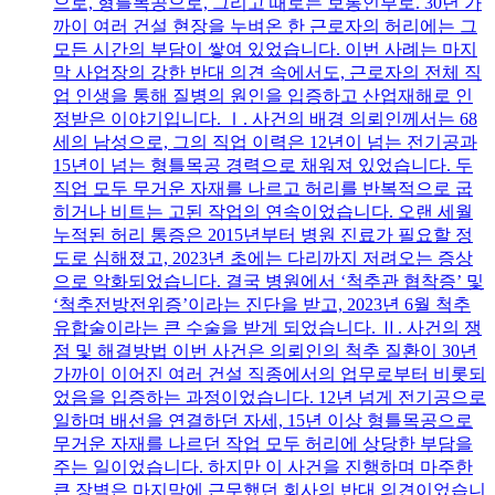
으로, 형틀목공으로, 그리고 때로는 보통인부로. 30년 가
까이 여러 건설 현장을 누벼온 한 근로자의 허리에는 그
모든 시간의 부담이 쌓여 있었습니다. 이번 사례는 마지
막 사업장의 강한 반대 의견 속에서도, 근로자의 전체 직
업 인생을 통해 질병의 원인을 입증하고 산업재해로 인
정받은 이야기입니다. Ⅰ. 사건의 배경 의뢰인께서는 68
세의 남성으로, 그의 직업 이력은 12년이 넘는 전기공과
15년이 넘는 형틀목공 경력으로 채워져 있었습니다. 두
직업 모두 무거운 자재를 나르고 허리를 반복적으로 굽
히거나 비트는 고된 작업의 연속이었습니다. 오랜 세월
누적된 허리 통증은 2015년부터 병원 진료가 필요할 정
도로 심해졌고, 2023년 초에는 다리까지 저려오는 증상
으로 악화되었습니다. 결국 병원에서 ‘척추관 협착증’ 및
‘척추전방전위증’이라는 진단을 받고, 2023년 6월 척추
유합술이라는 큰 수술을 받게 되었습니다. Ⅱ. 사건의 쟁
점 및 해결방법 이번 사건은 의뢰인의 척추 질환이 30년
가까이 이어진 여러 건설 직종에서의 업무로부터 비롯되
었음을 입증하는 과정이었습니다. 12년 넘게 전기공으로
일하며 배선을 연결하던 자세, 15년 이상 형틀목공으로
무거운 자재를 나르던 작업 모두 허리에 상당한 부담을
주는 일이었습니다. 하지만 이 사건을 진행하며 마주한
큰 장벽은 마지막에 근무했던 회사의 반대 의견이었습니