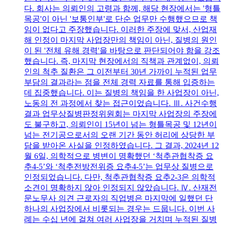
다. 회사는 의뢰인의 고령과 함께, 해당 현장에서는 '형틀
목공'이 아닌 '보통인부'로 단순 업무만 수행했으므로 책
임이 없다고 주장했습니다. 이러한 주장에 맞서, 산업재
해 인정이 마지막 사업장만의 책임이 아닌, 질병의 원인
이 된 '전체 유해 경력'을 바탕으로 판단되어야 함을 강조
했습니다. 즉, 마지막 현장에서의 직책과 관계없이, 의뢰
인의 척추 질환은 그 이전부터 30년 가까이 누적된 업무
부담의 결과라는 점을 전체 경력 자료를 통해 입증하는
데 집중했습니다. 이는 질병의 책임을 한 사업장이 아닌,
노동의 전 과정에서 찾는 접근이었습니다. Ⅲ. 사건수행
결과 업무상질병판정위원회는 마지막 사업장의 주장에
도 불구하고, 의뢰인이 15년이 넘는 형틀목공 및 12년이
넘는 전기공으로서의 오랜 기간 동안 허리에 상당한 부
담을 받아온 사실을 인정하였습니다. 그 결과, 2024년 12
월 6일, 의학적으로 병변이 명확했던 ‘척추관협착증 요
추4-5’와 ‘척추전방전위증 요추4-5’는 업무상 질병으로
인정되었습니다. 다만, 척추관협착증 요추2-3은 의학적
소견이 명확하지 않아 인정되지 않았습니다. Ⅳ. 산재전
문노무사 의견 근로자의 직업병은 마지막에 일했던 단
하나의 사업장에서 비롯되는 경우는 드뭅니다. 이번 사
례는 수십 년에 걸쳐 여러 사업장을 거치며 누적된 질병