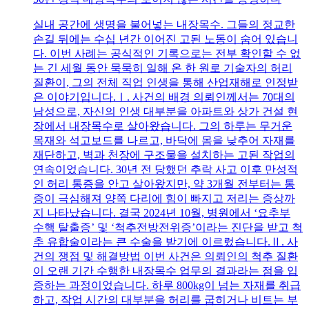
실내 공간에 생명을 불어넣는 내장목수. 그들의 정교한
손길 뒤에는 수십 년간 이어진 고된 노동이 숨어 있습니
다. 이번 사례는 공식적인 기록으로는 전부 확인할 수 없
는 긴 세월 동안 묵묵히 일해 온 한 원로 기술자의 허리
질환이, 그의 전체 직업 인생을 통해 산업재해로 인정받
은 이야기입니다.Ⅰ. 사건의 배경 의뢰인께서는 70대의
남성으로, 자신의 인생 대부분을 아파트와 상가 건설 현
장에서 내장목수로 살아왔습니다. 그의 하루는 무거운
목재와 석고보드를 나르고, 바닥에 몸을 낮추어 자재를
재단하고, 벽과 천장에 구조물을 설치하는 고된 작업의
연속이었습니다. 30년 전 당했던 추락 사고 이후 만성적
인 허리 통증을 안고 살아왔지만, 약 3개월 전부터는 통
증이 극심해져 양쪽 다리에 힘이 빠지고 저리는 증상까
지 나타났습니다. 결국 2024년 10월, 병원에서 ‘요추부
수핵 탈출증’ 및 ‘척추전방전위증’이라는 진단을 받고 척
추 유합술이라는 큰 수술을 받기에 이르렀습니다.Ⅱ. 사
건의 쟁점 및 해결방법 이번 사건은 의뢰인의 척추 질환
이 오랜 기간 수행한 내장목수 업무의 결과라는 점을 입
증하는 과정이었습니다. 하루 800kg이 넘는 자재를 취급
하고, 작업 시간의 대부분을 허리를 굽히거나 비트는 부