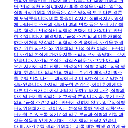
단되어 불승인될 위험이 매우 컸습니다. 최종 위원회 판
단 (만성 질환 인정): 하지만 최종 결정을 내리는 업무상
질병판정위원회 위원들은, 같은 영상을 보고 다른 결론
에 도달했습니다. 비록 통증이 갑자기 심해졌지만, 영상
에 나타난 디스크의 상태나 뼈의 변화 등은 오랜 시간에
걸쳐 형성된 만성적인 퇴행성 변화에 더 가깝다고 판단
한 것입니다. 2. 해결방법: ‘급성 소견’의 의미를 재해석
하다 이처럼 엇갈리는 의학적 소견 속에서, 사건을 해결
하기 위한 접근은 왜 위원회의 ‘만성 질환’이라는 판단이
더 사건의 본질에 가까운지를 논리적으로 증명하는 것이
었습니다. 사건의 본질은 갑작스러운 ‘사고’가 아니라,
오랜 시간에 걸쳐 진행된 만성적인 ‘질병’이라는 점을 명
확히 했습니다. 의뢰인의 허리는 수년간 매일같이 박스
를 수백 번씩 나르는 과정에서 이미 약해질 대로 약해진
상태였습니다. 마지막 ‘삐끗한 순간’은, 이미 한계에 다
다른 디스크가 더 이상 버티지 못하고 터져 나온, 질병의
마지막 단계를 알리는 신호였을 뿐입니다. 즉, 초기 자문
의의 ‘급성 소견’이라는 판단에 갇히지 않고, 업무상질병
판정위원회가 더 깊이 있는 분석을 통해 ‘만성 질환’으로
판단할 수 있도록 장기간의 업무 부담과 질병의 진행 과
정을 설득력 있게 제시하는 것이 핵심 전략이었습니
다.Ⅲ. 사건수행 결과 위원회는 비록 재해 발생 경위에 급