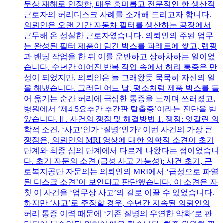
무상 재해로 인정한, 매우 흥미롭고 전문적인 한 생산직
근로자의 허리디스크 사례를 소개해 드리고자 합니다.
의뢰인은 오랜 기간 자동차 필터를 생산하는 공장에서
근무해 온 성실한 근로자였습니다. 의뢰인의 주된 업무
는 완성된 필터 제품이 담긴 박스를 파레트에 쌓고, 랩핑
과 밴딩 작업을 한 뒤 이를 운반하고 상하차하는 일이었
습니다. 수년간 이어진 반복 작업 속에서 허리 통증은 만
성이 되었지만, 의뢰인은 늘 그래왔듯 묵묵히 자신의 일
을 해냈습니다. 그러던 어느 날, 평소처럼 제품 박스를 들
어 옮기는 순간 허리에 극심한 통증을 느끼며 쓰러졌고,
병원에서 ‘제4-5요추간 추간판 탈출증’이라는 진단을 받
았습니다.Ⅱ. 사건의 쟁점 및 해결방법 1. 쟁점: 엇갈린 의
학적 소견, ‘사고’인가 ‘질병’인가? 이번 사건의 가장 큰
쟁점은, 의뢰인의 MRI 영상에 대한 의학적 소견이 초기
단계와 최종 심의 단계에서 다르게 나왔다는 점이었습니
다. 초기 자문의 소견 (급성 사고 가능성): 사건 초기, 근
로복지공단 자문의는 의뢰인의 MRI에서 ‘급성으로 파열
된 디스크 소견’이 보인다고 판단했습니다. 이 소견은 자
칫 이 사건을 ‘업무상 사고’의 길로 이끌 수 있었습니다.
하지만 ‘사고’로 주장할 경우, 수년간 지속된 의뢰인의
허리 통증 이력 때문에 ‘기존 질병의 우연한 악화’로 판