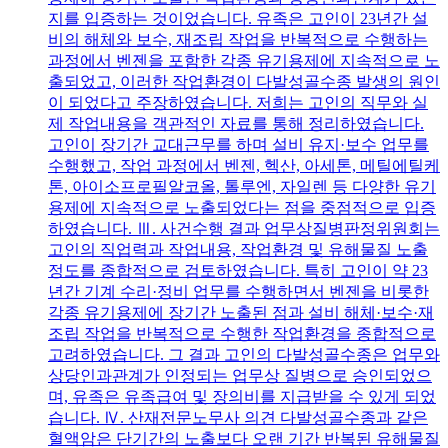
지를 입증하는 것이었습니다. 유족은 고인이 23년간 설
비의 해체와 보수, 재조립 작업을 반복적으로 수행하는
과정에서 벤젠을 포함한 각종 유기용제에 지속적으로 노
출되었고, 이러한 작업환경이 다발성골수종 발생의 원인
이 되었다고 주장하였습니다. 저희는 고인의 직무와 실
제 작업내용을 객관적인 자료를 통해 정리하였습니다.
고인이 장기간 교대근무를 하며 설비 유지·보수 업무를
수행했고, 작업 과정에서 벤젠, 헥산, 아세톤, 메틸에틸케
톤, 아이소프로필알코올, 톨루엔, 자일렌 등 다양한 유기
용제에 지속적으로 노출되었다는 점을 중점적으로 입증
하였습니다. Ⅲ. 사건수행 결과 업무상질병판정위원회는
고인의 직업력과 작업내용, 작업환경 및 유해물질 노출
정도를 종합적으로 검토하였습니다. 특히 고인이 약 23
년간 기계 수리·정비 업무를 수행하면서 벤젠을 비롯한
각종 유기용제에 장기간 노출된 점과 설비 해체·보수·재
조립 작업을 반복적으로 수행한 작업환경을 종합적으로
고려하였습니다. 그 결과 고인의 다발성골수종은 업무와
상당인과관계가 인정되는 업무상 질병으로 승인되었으
며, 유족은 유족급여 및 장의비를 지급받을 수 있게 되었
습니다. Ⅳ. 산재전문노무사 의견 다발성골수종과 같은
혈액암은 단기간의 노출보다 오랜 기간 반복된 유해물질