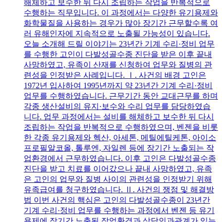
해체하고 보수한 뒤 다시 조립하는 작업을 반복적으로
수행하는 직무입니다. 이 과정에서는 다양한 유기용제와
화학물질을 사용하는 경우가 많아 장기간 근무할수록 여
러 유해인자에 지속적으로 노출될 가능성이 있습니다.
오늘 소개해 드릴 이야기는 23년간 기계 수리·정비 업무
를 수행한 고인이 다발성골수종 진단을 받은 이후 끝내
사망하였고, 유족이 산재를 신청하여 업무와 질병의 관
련성을 인정받은 사례입니다. Ⅰ. 사건의 배경 고인은
1972년 입사하여 1995년까지 약 23년간 기계 수리·정비
업무를 수행하였습니다. 근무기간 동안 교대근무를 하며
각종 생산설비의 유지·보수와 수리 업무를 담당하였습
니다. 업무 과정에서는 설비를 해체하고 보수한 뒤 다시
조립하는 작업을 반복적으로 수행하였으며, 벤젠을 비롯
한 각종 유기용제와 헥산, 아세톤, 메틸에틸케톤, 아이소
프로필알코올, 톨루엔, 자일렌 등에 장기간 노출되는 작
업환경에서 근무하였습니다. 이후 고인은 다발성골수종
진단을 받고 치료를 이어갔으나 끝내 사망하였고, 유족
은 고인의 업무와 질병 사이의 관련성을 인정받기 위해
유족급여를 청구하였습니다. Ⅱ. 사건의 쟁점 및 해결방
법 이번 사건의 핵심은 고인의 다발성골수종이 23년간
기계 수리·정비 업무를 수행하는 과정에서 벤젠 등 유기
용제에 장기간 노출된 작업환경과 상당인과관계가 있는