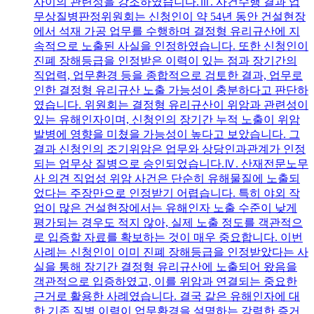
사이의 관련성을 강조하였습니다.Ⅲ. 사건수행 결과 업
무상질병판정위원회는 신청인이 약 54년 동안 건설현장
에서 석재 가공 업무를 수행하며 결정형 유리규산에 지
속적으로 노출된 사실을 인정하였습니다. 또한 신청인이
진폐 장해등급을 인정받은 이력이 있는 점과 장기간의
직업력, 업무환경 등을 종합적으로 검토한 결과, 업무로
인한 결정형 유리규산 노출 가능성이 충분하다고 판단하
였습니다. 위원회는 결정형 유리규산이 위암과 관련성이
있는 유해인자이며, 신청인의 장기간 누적 노출이 위암
발병에 영향을 미쳤을 가능성이 높다고 보았습니다. 그
결과 신청인의 조기위암은 업무와 상당인과관계가 인정
되는 업무상 질병으로 승인되었습니다.Ⅳ. 산재전문노무
사 의견 직업성 위암 사건은 단순히 유해물질에 노출되
었다는 주장만으로 인정받기 어렵습니다. 특히 야외 작
업이 많은 건설현장에서는 유해인자 노출 수준이 낮게
평가되는 경우도 적지 않아, 실제 노출 정도를 객관적으
로 입증할 자료를 확보하는 것이 매우 중요합니다. 이번
사례는 신청인이 이미 진폐 장해등급을 인정받았다는 사
실을 통해 장기간 결정형 유리규산에 노출되어 왔음을
객관적으로 입증하였고, 이를 위암과 연결되는 중요한
근거로 활용한 사례였습니다. 결국 같은 유해인자에 대
한 기존 질병 이력이 업무환경을 설명하는 강력한 증거