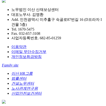
노무법인 이산 산재보상센터
대표노무사. 김명환
Add. 인천광역시 미추홀구 숙골로87번길 16 (D프라자 I
건물 5층)
Tel. 1670-5475
Fax. 032-657-3108
사업자등록번호. 682-85-01259
이용약관
이메일 무단수집거부
개인정보취급방침
Family site
이산 HR그룹
법률센터
건설노무센터
노사관계연구원
산업안전보건센터