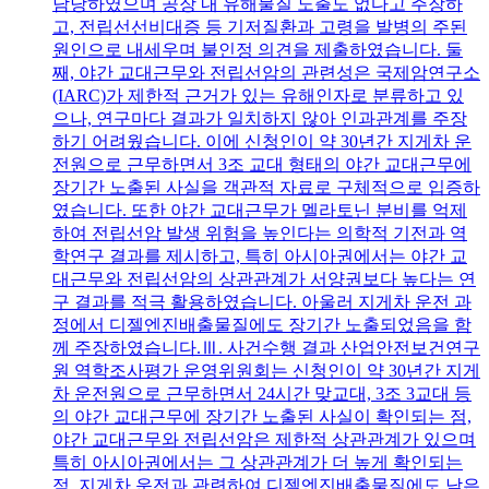
담당하였으며 공장 내 유해물질 노출도 없다고 주장하
고, 전립선선비대증 등 기저질환과 고령을 발병의 주된
원인으로 내세우며 불인정 의견을 제출하였습니다. 둘
째, 야간 교대근무와 전립선암의 관련성은 국제암연구소
(IARC)가 제한적 근거가 있는 유해인자로 분류하고 있
으나, 연구마다 결과가 일치하지 않아 인과관계를 주장
하기 어려웠습니다. 이에 신청인이 약 30년간 지게차 운
전원으로 근무하면서 3조 교대 형태의 야간 교대근무에
장기간 노출된 사실을 객관적 자료로 구체적으로 입증하
였습니다. 또한 야간 교대근무가 멜라토닌 분비를 억제
하여 전립선암 발생 위험을 높인다는 의학적 기전과 역
학연구 결과를 제시하고, 특히 아시아권에서는 야간 교
대근무와 전립선암의 상관관계가 서양권보다 높다는 연
구 결과를 적극 활용하였습니다. 아울러 지게차 운전 과
정에서 디젤엔진배출물질에도 장기간 노출되었음을 함
께 주장하였습니다.Ⅲ. 사건수행 결과 산업안전보건연구
원 역학조사평가 운영위원회는 신청인이 약 30년간 지게
차 운전원으로 근무하면서 24시간 맞교대, 3조 3교대 등
의 야간 교대근무에 장기간 노출된 사실이 확인되는 점,
야간 교대근무와 전립선암은 제한적 상관관계가 있으며
특히 아시아권에서는 그 상관관계가 더 높게 확인되는
점, 지게차 운전과 관련하여 디젤엔진배출물질에도 낮은