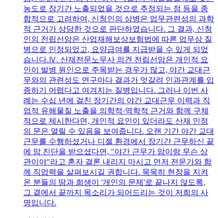
농도로 장기간 노출되었을 것으로 추정되는 점 등을 종
합적으로 고려하여, 신청인의 상병은 업무관련성의 과학
적 근거가 상당한 것으로 판단하였습니다. 그 결과, 신청
인의 전립선암은 산업재해보상보험법에 따른 업무상 질
병으로 인정되었고, 요양급여를 지급받을 수 있게 되었
습니다.Ⅳ. 산재전문노무사 의견 전립선암은 개인적 요
인이 발병 원인으로 주목받는 경우가 많고, 야간 교대근
무와의 관련성도 연구마다 결과가 엇갈려 인과관계를 입
증하기 어렵다고 여겨지는 질병입니다. 그러나 이번 사
례는 수십 년에 걸친 장기간의 야간 교대근무 이력과 직
업적 유해물질 노출을 의학적·역학적 근거와 함께 구체
적으로 제시한다면, 개인적 요인이 있더라도 산재 인정
의 문은 열릴 수 있음을 보여줍니다. 오랜 기간 야간 교대
근무를 수행하셨거나 디젤 환경에서 장기간 근무하신 끝
에 암 진단을 받으셨다면, "야간 근무가 암이랑 무슨 상
관이야"라고 혼자 결론 내리지 마시고 먼저 전문가와 함
께 직업력을 살펴보시길 권합니다. 묵묵히 현장을 지켜
온 분들의 땀과 희생이 '개인의 문제'로 끝나지 않도록,
그 곁에서 끝까지 목소리가 되어드리는 것이 저희의 사
명입니다.