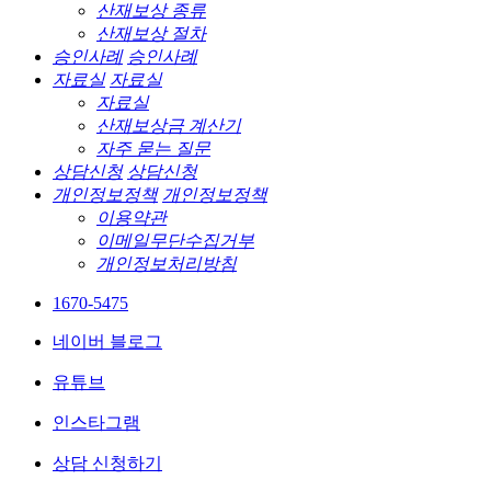
산재보상 종류
산재보상 절차
승인사례
승인사례
자료실
자료실
자료실
산재보상금 계산기
자주 묻는 질문
상담신청
상담신청
개인정보정책
개인정보정책
이용약관
이메일무단수집거부
개인정보처리방침
1670-5475
네이버 블로그
유튜브
인스타그램
상담 신청하기