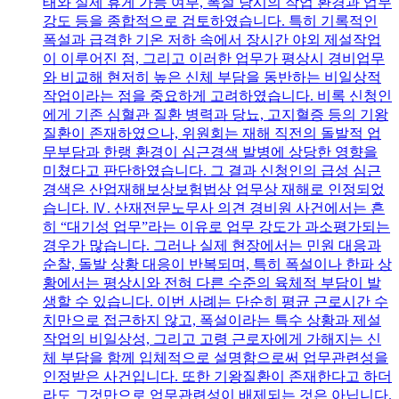
태와 실제 휴게 가능 여부, 폭설 당시의 작업 환경과 업무
강도 등을 종합적으로 검토하였습니다. 특히 기록적인
폭설과 급격한 기온 저하 속에서 장시간 야외 제설작업
이 이루어진 점, 그리고 이러한 업무가 평상시 경비업무
와 비교해 현저히 높은 신체 부담을 동반하는 비일상적
작업이라는 점을 중요하게 고려하였습니다. 비록 신청인
에게 기존 심혈관 질환 병력과 당뇨, 고지혈증 등의 기왕
질환이 존재하였으나, 위원회는 재해 직전의 돌발적 업
무부담과 한랭 환경이 심근경색 발병에 상당한 영향을
미쳤다고 판단하였습니다. 그 결과 신청인의 급성 심근
경색은 산업재해보상보험법상 업무상 재해로 인정되었
습니다. Ⅳ. 산재전문노무사 의견 경비원 사건에서는 흔
히 “대기성 업무”라는 이유로 업무 강도가 과소평가되는
경우가 많습니다. 그러나 실제 현장에서는 민원 대응과
순찰, 돌발 상황 대응이 반복되며, 특히 폭설이나 한파 상
황에서는 평상시와 전혀 다른 수준의 육체적 부담이 발
생할 수 있습니다. 이번 사례는 단순히 평균 근로시간 수
치만으로 접근하지 않고, 폭설이라는 특수 상황과 제설
작업의 비일상성, 그리고 고령 근로자에게 가해지는 신
체 부담을 함께 입체적으로 설명함으로써 업무관련성을
인정받은 사건입니다. 또한 기왕질환이 존재한다고 하더
라도 그것만으로 업무관련성이 배제되는 것은 아닙니다.