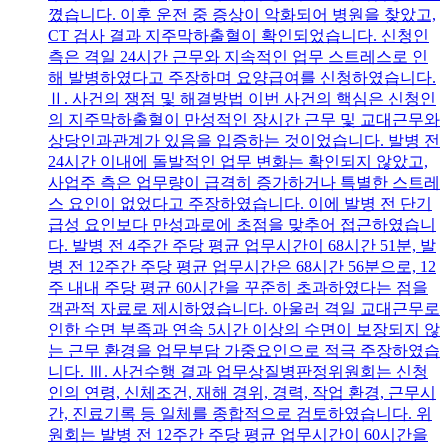
꼈습니다. 이후 운전 중 증상이 악화되어 병원을 찾았고,
CT 검사 결과 지주막하출혈이 확인되었습니다. 신청인
측은 격일 24시간 근무와 지속적인 업무 스트레스로 인
해 발병하였다고 주장하며 요양급여를 신청하였습니다.
Ⅱ. 사건의 쟁점 및 해결방법 이번 사건의 핵심은 신청인
의 지주막하출혈이 만성적인 장시간 근무 및 교대근무와
상당인과관계가 있음을 입증하는 것이었습니다. 발병 전
24시간 이내에 돌발적인 업무 변화는 확인되지 않았고,
사업주 측은 업무량이 급격히 증가하거나 특별한 스트레
스 요인이 없었다고 주장하였습니다. 이에 발병 전 단기
급성 요인보다 만성과로에 초점을 맞추어 접근하였습니
다. 발병 전 4주간 주당 평균 업무시간이 68시간 51분, 발
병 전 12주간 주당 평균 업무시간은 68시간 56분으로, 12
주 내내 주당 평균 60시간을 꾸준히 초과하였다는 점을
객관적 자료로 제시하였습니다. 아울러 격일 교대근무로
인한 수면 부족과 연속 5시간 이상의 수면이 보장되지 않
는 근무 환경을 업무부담 가중요인으로 적극 주장하였습
니다. Ⅲ. 사건수행 결과 업무상질병판정위원회는 신청
인의 연령, 신체조건, 재해 경위, 경력, 작업 환경, 근무시
간, 진료기록 등 일체를 종합적으로 검토하였습니다. 위
원회는 발병 전 12주간 주당 평균 업무시간이 60시간을