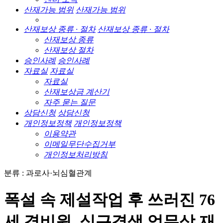
산재가능 범위
산재가능 범위
산재보상 종류 · 절차
산재보상 종류 · 절차
산재보상 종류
산재보상 절차
승인사례
승인사례
자료실
자료실
자료실
산재보상금 계산기
자주 묻는 질문
상담신청
상담신청
개인정보정책
개인정보정책
이용약관
이메일무단수집거부
개인정보처리방침
분류 : 과로사·뇌심혈관계
폭설 속 제설작업 후 쓰러진 76
세 경비원, 심근경색 업무상 재