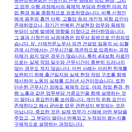
병판정위원회는 신청인의 근무 형태와 작업 환경, 그리
고 업무 수행 과정에서의 육체적 부담과 한랭한 야외 작
업 환경 등을 종합적으로 검토하였습니다. 비록 신청인
에게 음주와 흡연 이력, 고혈압 등의 개인적 위험 요인이
존재하였으나, 장기간 반복된 건설현장 업무와 육체적
부담이 상병 발생에 영향을 미쳤다고 판단하였습니다.
그 결과 신청인의 뇌경색증은 업무상 질병으로 인정되었
습니다. Ⅳ. 산재전문노무사 의견 건설업 일용직 뇌·심혈
관계 사건에서는 근무시간을 객관적으로 입증하는 과정
자체가 쉽지 않은 경우가 많습니다. 특히 4대보험 자료만
으로는 실제 작업 일수와 근무시간이 충분히 드러나지
않는 경우도 적지 않습니다. 이번 사례는 이러한 한계를
보완하기 위해 출근일지와 실제 현장 작업 구조를 함께
제시하여 노동의 실체를 드러낸 사건이었습니다. 또한
단순한 근무시간 외에도 육체적 강도, 야외 작업 환경, 한
랭 노출과 같은 업무부담 가중요인을 함께 설명하는 것
이 얼마나 중요한지를 보여줍니다. 개인적 위험 요인이
존재한다고 해서 곧바로 업무 관련성이 부정되는 것은
아닙니다. 중요한 것은 실제 업무가 신체에 어떤 부담을
주었고, 그 부담이 얼마나 반복되고 누적되어 왔는지를
구체적으로 설명하는 과정입니다.