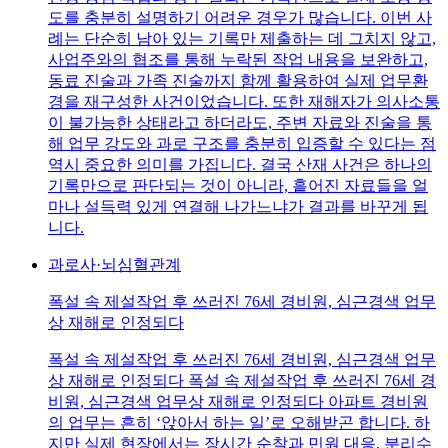
도를 충분히 설명하기 어려운 경우가 많습니다. 이번 사
례는 단순히 남아 있는 기록만 제출하는 데 그치지 않고,
사업주와의 협조를 통해 누락된 작업 내용을 보완하고,
동료 진술과 가족 진술까지 함께 활용하여 실제 업무환
경을 재구성한 사건이었습니다. 또한 재해자가 의사소통
이 불가능한 상태라고 하더라도, 주변 자료와 진술을 통
해 업무 강도와 과로 구조를 충분히 입증할 수 있다는 점
역시 중요한 의미를 가집니다. 결국 산재 사건은 하나의
기록만으로 판단되는 것이 아니라, 흩어진 자료들을 얼
마나 설득력 있게 연결해 나가느냐가 결과를 바꾸게 됩
니다.
과로사·뇌심혈관계
폭설 속 제설작업 후 쓰러진 76세 경비원, 심근경색 업무
상 재해로 인정되다
폭설 속 제설작업 후 쓰러진 76세 경비원, 심근경색 업무
상 재해로 인정되다 폭설 속 제설작업 후 쓰러진 76세 경
비원, 심근경색 업무상 재해로 인정되다 아파트 경비원
의 업무는 흔히 ‘앉아서 하는 일’로 오해받곤 합니다. 하
지만 실제 현장에서는 장시간 순찰과 민원 대응, 분리수