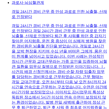
과로사·뇌심혈관계
격일 24시간 경비 근무 중 만성 과로로 인한 뇌출혈, 산재
로 인정받다
격일 24시간 경비 근무 중 만성 과로로 인한 뇌출혈, 산재
로 인정받다 격일 24시간 경비 근무 중 만성 과로로 인한
뇌출혈, 산재로 인정받다 퇴근 후 샤워를 하던 중 갑자기
찾아온 어지럼증. 운전 중 증상이 더 심해져 병원을 찾은
한 경비원은 뇌출혈 진단을 받았습니다. 격일로 24시간
을 꼬박 현장을 지키며 수십 년을 버텨온 그에게, 몸은 이
미 한계를 넘어서고 있었습니다. 이번 사례는 만성적인
장시간 근무와 교대근무라는 가중 요인을 입증하여 뇌혈
관 질환을 업무상 질병으로 인정받은 이야기입니다. Ⅰ.
사건의 배경 신청인께서는 경비·순찰·차량 입출차 업무
를 담당하는 경비원으로 근무하였습니다. 근무 형태는
격일 교대근무로, 오전 8시부터 다음 날 오전 8시까지 24
시간을 연속으로 근무하는 구조였습니다. 수면은 야간에
4시간가량 보장되었으나, 이마저도 감시업무의 특성상
독립된 장소에서 5시간 이상의 연속 수면이 보장되지 않
는 환경이었습니다. 발병 전일 새벽에 출근하여 정상 근
무 후 퇴근하였고, 퇴근 후 샤워 중 최초로 어지럼증을 느