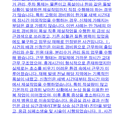
거 관리, 주차 통제는 물론이고 폭설이나 한파 같은 돌발
상황이 발생하면 제설작업까지 직접 수행해야 하는 경우
가 많습니다. 특히 고령의 경비원이 한겨울 새벽 시간대
에 장시간 야외작업을 수행하는 경우, 신체에 가해지는
부담은 결코 가볍지 않습니다. 이번 사례는 만 76세의 아
파트 경비원이 폭설 직후 제설작업을 수행한 뒤 급성 심
근경색으로 쓰러졌고, 기존 심혈관 질환 병력이 있었음
에도 불구하고 업무상 재해로 인정받은 사건입니다. Ⅰ.
사건의 배경 신청인은 아파트 경비원으로 근무하며 출입
관리와 순찰, 민원 대응, 분리수거 관리 등의 업무를 수행
해 왔습니다. 근무 형태는 격일제에 가까운 장시간 교대
근무 구조였으며, 휴게시간이 형식적으로 존재하였지만
실제로는 초소를 비우기 어려운 환경 속에서 근무가 이
루어졌습니다. 재해 발생 전날 해당 지역에는 기록적인
폭설이 내렸고, 신청인은 새벽 시간대부터 장시간 야외
에서 제설작업을 수행하였습니다. 특히 적설량이 많고
기온까지 급격히 낮아진 상황에서 눈삽 등을 이용한 반
복 작업이 이어졌으며, 이후 흉통 증상을 호소하다가 쓰
러져 병원으로 이송되었습니다. 응급실 검사 결과 신청
인은 급성 심근경색(ST분절 상승 심근경색) 진단을 받았
고, 응급 심폐소생술 및 시술이 시행되었습니다. Ⅱ. 사건