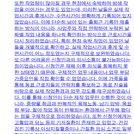
또한 작업량이 많아질 경우 현장에서 숙박하며 밤샘 작
업을 이어가는 경우도 있었는데, 이러한 날들은 실제 작
업시간과 휴게시간, 수면시간이 명확하게 기록되어 있지
않았습니다. 이에 단순히 남아 있는 출퇴근 기록만 제출
하는 방식이 아니라, 사업주와 직접 연락하여 누락된 날
짜별 작업 내용을 하나씩 확인하는 방식으로 근로시간을
다시 정리하였습니다. 특히 현장 숙박 작업이 있었던 날
들을 개별적으로 확인하고, 실제 작업시간과 휴게 및 수
면시간이 어느 정도였는지 구체적으로 보완하였습니다.
또 다른 어려움은 신청인과의 의사소통이 불가능하다는
점이었습니다. 신청인은 재해 이후 의식을 회복하지 못
한 상태였기 때문에, 구체적인 업무 내용이나 업무 부담
가중요인을 직접 확인할 수 없었습니다. 이에 가족들을
통해 동료 근로자들의 연락처를 확보하고, 동료 진술을
바탕으로 실제 작업환경과 업무 강도를 재구성하였습니
다. 이를 통해 신청인이 단순 제작 업무만 수행한 것이 아
니라, 중량물 취급과 반복적인 육체노동, 납기 압박, 목표
량 부담, 철야 작업 등이 반복되는 환경에서 근무해 왔다
는 점을 구체적으로 정리하였습니다. 또한 신청인에게는
고혈압과 당뇨 등의 기저질환이 존재하고 있었고, 건강
검진 기록상 이상지질혈증이나 간질환 의심 소견도 일부