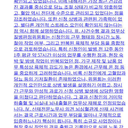
확인되고 있었습니다. 이에 대해서는 가장 최근 건강검
진 결과를 중심으로 당뇨 조절 상태가 비교적 양호하였
고, 혈압 역시 전단계 수준으로 관리되고 있었다는 점을
강조하였습니다. 또한 신청 상병과 관련된 가족력이 없
고, 별다른 개인적 스트레스 요인이 확인되지 않는다는
점 역시 함께 설명하였습니다. Ⅲ. 사건수행 결과 업무상
질병판정위원회는 신청인의 근무 형태와 장시간 노동,
철야 작업 여부, 그리고 반복된 육체적 부담 등을 종합적
으로 검토하였습니다. 특히 신청인이 발병 전 12주 동안
1주 평균 약 57시간 이상의 업무를 수행한 점과, 현장 숙
박 및 밤샘 작업이 반복되었던 점, 가구 제작 및 납품 업
무 특성상 육체적 강도가 높은 환경에서 근무해 온 점 등
을 중요하게 고려하였습니다. 비록 신청인에게 고혈압과
당뇨 등의 기저질환이 존재하였으나, 위원회는 이러한
개인적 요인만으로 상병 발생을 설명하기 어렵고, 장시
간 근무와 만성적 과로가 신청 상병 발생에 상당한 영향
을 미쳤다고 판단하였습니다. 그 결과 신청인의 거미막
하출혈 및 뇌실내 뇌내출혈은 업무상 재해로 인정되었습
니다. Ⅳ. 산재전문노무사 의견 뇌심혈관계 산재 사건에
서는 결국 근로시간과 업무 부담을 얼마나 구체적으로
입증하느냐가 핵심이 됩니다. 특히 소규모 사업장이나
현장 중심 작업의 경우 출퇴근 기록만으로 실제 노동 강