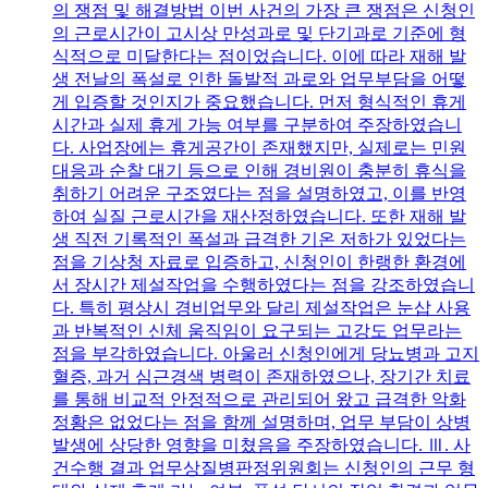
의 쟁점 및 해결방법 이번 사건의 가장 큰 쟁점은 신청인
의 근로시간이 고시상 만성과로 및 단기과로 기준에 형
식적으로 미달한다는 점이었습니다. 이에 따라 재해 발
생 전날의 폭설로 인한 돌발적 과로와 업무부담을 어떻
게 입증할 것인지가 중요했습니다. 먼저 형식적인 휴게
시간과 실제 휴게 가능 여부를 구분하여 주장하였습니
다. 사업장에는 휴게공간이 존재했지만, 실제로는 민원
대응과 순찰 대기 등으로 인해 경비원이 충분히 휴식을
취하기 어려운 구조였다는 점을 설명하였고, 이를 반영
하여 실질 근로시간을 재산정하였습니다. 또한 재해 발
생 직전 기록적인 폭설과 급격한 기온 저하가 있었다는
점을 기상청 자료로 입증하고, 신청인이 한랭한 환경에
서 장시간 제설작업을 수행하였다는 점을 강조하였습니
다. 특히 평상시 경비업무와 달리 제설작업은 눈삽 사용
과 반복적인 신체 움직임이 요구되는 고강도 업무라는
점을 부각하였습니다. 아울러 신청인에게 당뇨병과 고지
혈증, 과거 심근경색 병력이 존재하였으나, 장기간 치료
를 통해 비교적 안정적으로 관리되어 왔고 급격한 악화
정황은 없었다는 점을 함께 설명하며, 업무 부담이 상병
발생에 상당한 영향을 미쳤음을 주장하였습니다. Ⅲ. 사
건수행 결과 업무상질병판정위원회는 신청인의 근무 형