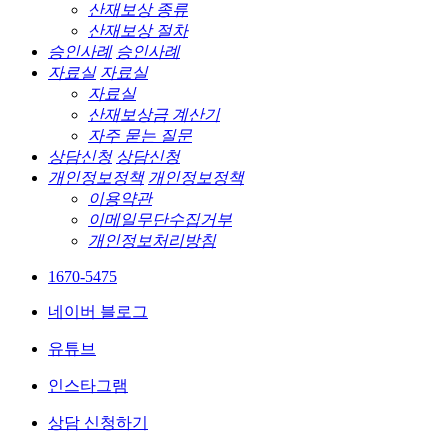
산재보상 종류
산재보상 절차
승인사례
승인사례
자료실
자료실
자료실
산재보상금 계산기
자주 묻는 질문
상담신청
상담신청
개인정보정책
개인정보정책
이용약관
이메일무단수집거부
개인정보처리방침
1670-5475
네이버 블로그
유튜브
인스타그램
상담 신청하기