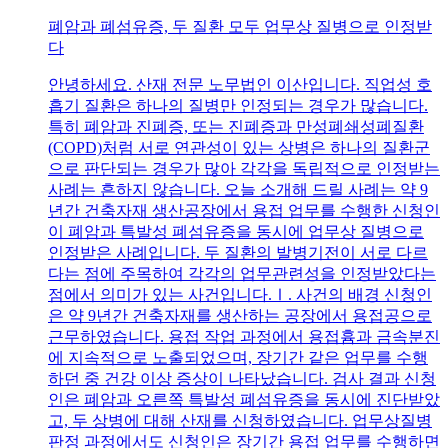
폐암과 폐섬유증, 두 질환 모두 업무상 질병으로 인정받
다
안녕하세요. 산재 전문 노무법인 이산입니다. 직업성 호
흡기 질환은 하나의 질병만 인정되는 경우가 많습니다.
특히 폐암과 진폐증, 또는 진폐증과 만성폐쇄성폐질환
(COPD)처럼 서로 연관성이 있는 상병은 하나의 질환군
으로 판단되는 경우가 많아 각각을 독립적으로 인정받는
사례는 흔하지 않습니다. 오늘 소개해 드릴 사례는 약 9
년간 건축자재 생산공장에서 용접 업무를 수행한 신청인
이 폐암과 특발성 폐섬유증을 동시에 업무상 질병으로
인정받은 사례입니다. 두 질환의 발병기전이 서로 다르
다는 점에 주목하여 각각의 업무관련성을 인정받았다는
점에서 의미가 있는 사건입니다.Ⅰ. 사건의 배경 신청인
은 약 9년간 건축자재를 생산하는 공장에서 용접공으로
근무하였습니다. 용접 작업 과정에서 용접흄과 금속분진
에 지속적으로 노출되었으며, 장기간 같은 업무를 수행
하던 중 건강 이상 증상이 나타났습니다. 검사 결과 신청
인은 폐암과 오른쪽 특발성 폐섬유증을 동시에 진단받았
고, 두 상병에 대해 산재를 신청하였습니다. 업무상질병
판정 과정에서도 신청인은 장기간 용접 업무를 수행하면