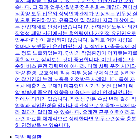
역시 폐암을 유발할 수 있는 수준으로 판단된다고 보았
습니다. 그 결과 업무상질병판정위원회는 폐암과 전이성
뇌종양 모두 업무와 상당인과관계가 인정되는 업무상 질
병으로 판단하였고, 유족급여 및 장의비 지급 대상이 되
는 산업재해로 인정하였습니다.Ⅳ. 산재전문노무사 의견
직업성 폐암 사건에서는 흡연력이나 개인적 요인만으로
업무관련성이 결정되지 않습니다. 실제로 어떤 차량을
얼마나 오랫동안 운전하였는지, 디젤엔진배출물질에 어
느 정도 노출되었는지, 당시의 작업환경이 어떠했는지를
종합적으로 살펴보는 것이 중요합니다. 이번 사례는 단
순히 버스 운전 경력만이 아니라, 디젤 차량 운전 시기와
차량 환경, 보호장비 착용 여부 등을 구체적으로 정리하
여 장기간의 누적 노출을 인정받은 사례입니다. 특히 자
동차 배출가스 규제가 미흡했던 시기의 운전 업무가 폐
암 발병에 중요한 영향을 미쳤다는 점이 인정되었다는
점에서 의미가 있습니다. 직업성 암은 수십 년에 걸친 직
업력과 작업환경을 얼마나 객관적으로 입증하느냐에 따
라 결과가 달라질 수 있습니다. 오래전 근무 이력이라도
관련 자료를 체계적으로 정리한다면 업무관련성을 충분
히 인정받을 수 있습니다.
폐암·폐질환