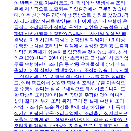
이 반복적으로 이루어졌고, 이 과정에서 발생하는 조리
흄에 지속적으로 노출되는 작업환경에서 근무하였습니
다. 이후 신청인은 건강 이상 증상으로 병원을 찾았고, 검
사 결과 폐암 진단을 받았습니다. 이에 장기간 수행해 온
급식실 조리업무가 질병의 원인이 되었을 가능성을 고려
하여 산업재해를 신청하였습니다.Ⅱ. 사건의 쟁점 및 해
결방법 이번 사건의 핵심은 신청인의 폐암이 20년 이상
수행한 급식실 조리업무 과정에서 발생한 조리흄 노출과
상당인과관계가 있는지를 입증하는 것이었습니다. 신청
인은 1998년부터 20년 이상 초등학교 급식실에서 조리업
무를 수행하면서 조리흄 등 각종 유해물질에 장기간 노
출되어 신청 상병이 발생하였다고 주장하였습니다. 저희
는 신청인의 근무 이력을 객관적인 자료를 통해 정리하
고, 여러 학교에서 동일한 형태의 조리업무를 지속적으
로 수행해 왔다는 점을 구체적으로 제시하였습니다. 또
한 단순히 조리원이라는 직종만을 주장한 것이 아니라,
삶기·끓이기·볶기·조림·튀김·구이 등 실제 수행한 조리
작업과 조리흄 노출 환경을 함께 설명하였습니다. 특히
장기간 반복된 고온 조리작업에서 조리흄에 상시적으로
노출될 수밖에 없는 작업환경이었다는 점을 강조하였고,
조리흄과 폐암의 관련성이 지속적으로 보고되고 있는 의