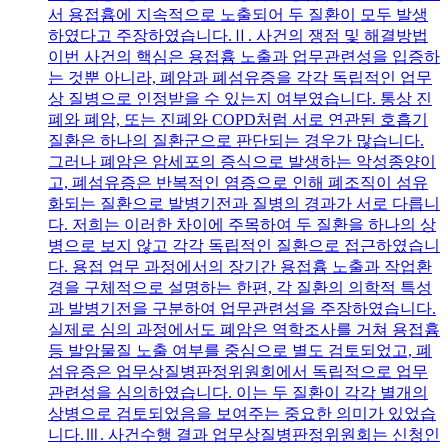
서 용접흄에 지속적으로 노출되어 두 질환이 모두 발생
하였다고 주장하였습니다.Ⅱ. 사건의 쟁점 및 해결방법
이번 사건의 핵심은 용접흄 노출과 업무관련성을 입증하
는 것뿐 아니라, 폐암과 폐섬유증을 각각 독립적인 업무
상 질병으로 인정받을 수 있는지 여부였습니다. 통상 진
폐와 폐암, 또는 진폐와 COPD처럼 서로 연관된 호흡기
질환은 하나의 질환군으로 판단되는 경우가 많습니다.
그러나 폐암은 암세포의 증식으로 발생하는 악성종양이
고, 폐섬유증은 반복적인 염증으로 인해 폐조직이 섬유
화되는 질환으로 발병기전과 질병의 경과가 서로 다릅니
다. 저희는 이러한 차이에 주목하여 두 질환을 하나의 상
병으로 보지 않고 각각 독립적인 질환으로 접근하였습니
다. 용접 업무 과정에서의 장기간 용접흄 노출과 작업환
경을 구체적으로 설명하는 한편, 각 질환의 의학적 특성
과 발병기전을 구분하여 업무관련성을 주장하였습니다.
실제로 심의 과정에서도 폐암은 역학조사를 거쳐 용접흄
등 발암물질 노출 여부를 중심으로 별도 검토되었고, 폐
섬유증은 업무상질병판정위원회에서 독립적으로 업무
관련성을 심의하였습니다. 이는 두 질환이 각각 별개의
상병으로 검토되었음을 보여주는 중요한 의미가 있었습
니다.Ⅲ. 사건수행 결과 업무상질병판정위원회는 신청인