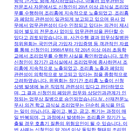
학적 근거도 함께 제시하였습니다. 아울러 업무관련성
전문조사 자문에서도 신청인이 20년 이상 급식실 조리업
무를 수행하며 조리흄에 지속적으로 노출되었고, 조리흄
과 폐암의 관련성이 일관되게 보고되고 있으며 유사 업
무에서 업무관련성이 다수 인정되고 있다는 의견이 제시
되어 별도의 전문조사 없이도 업무관련성을 판단할 수
있다고 검토되었습니다.Ⅲ. 사건수행 결과 업무상질병판
정위원회는 국민연금 가입자 가입증명 등 객관적인 자료
를 통해 신청인이 1998년부터 약 20년 이상 여러 초등학
교에서 조리업무를 수행한 사실을 확인하였습니다. 또한
신청인이 장기간 급식실에서 조리업무에 종사하면서 조
리흄에 지속적으로 노출되었고, 조리흄 노출과 폐암의
관련성이 의학적으로 보고되고 있다는 점을 종합적으로
고려하였습니다. 위원회는 장기간 조리흄 노출이 신청
상병 발생에 높은 직업적 관련성이 있다고 판단하였으
며, 그 결과 신청인의 폐암은 업무와 상당인과관계가 인
정되는 업무상 질병으로 승인되었습니다.Ⅳ. 산재전문노
무사 의견 학교 급식실 조리업무는 단순히 음식을 만드
는 일이 아닙니다. 끓이고, 볶고, 굽고, 튀기는 과정이 매
일 반복되며, 그 과정에서 발생하는 조리흄은 장기간 노
출될 경우 호흡기 질환의 위험요인이 될 수 있습니다. 이
번 사례는 신청인이 약 20년 이상 동일한 형태의 조리업