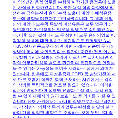
이 약 9년간 용접 업무를 수행하며 장기간 용접흄에 노출
된 사실을 인정하였습니다. 또한 용접 작업 과정에서 발
생하는 금속분진과 흄의 누적 노출이 폐암과 폐섬유증
모두에 영향을 미쳤다고 판단하였습니다. 그 결과 신청
인의 폐암과 오른쪽 특발성 폐섬유증은 모두 업무와 상
당인과관계가 인정되는 업무상 질병으로 승인되었습니
다. 이후 요양 결정에서도 두 상병이 모두 승인되었으며,
각각의 상병에 대한 절차가 독립적으로 진행되었습니
다.Ⅳ. 산재전문노무사 의견 이번 사례는 단순히 두 개의
상병이 동시에 승인되었다는 점만이 중요한 것은 아닙니
다. 발병기전과 질병의 성격이 서로 다른 질환이라면 각
각의 업무관련성을 별도로 판단하여 독립적으로 인정받
을 수 있다는 가능성을 보여준 사례라는 점에서 의미가
있습니다. 향후에도 폐섬유증과 COPD 등 발병기전이 서
로 다른 호흡기 질환이 함께 존재하는 사건에서는 각각
의 상병을 독립적으로 검토할 필요가 있습니다. 이러한
접근이 인정된다면 상병별 요양과 보상 역시 각각 진행
될 수 있어 재해자의 권리 보호에도 큰 의미를 가질 수 있
습니다. 산재 사건에서는 하나의 질병으로만 접근하기보
다, 각 상병의 의학적 특성과 업무관련성을 면밀히 분석
하여 가장 적절한 방향으로 주장하는 것이 무엇보다 중