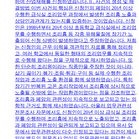
하여 산업재해를 신청하였습니다.Ⅱ. 사건의 쟁점 및 해
결방법 이번 사건의 핵심은 신청인의 폐암이 20년 이상
수행한 급식실 조리업무 과정에서 발생한 조리흄 노출과
상당인과관계가 있는지를 입증하는 것이었습니다. 신청
인은 1998년부터 20년 이상 초등학교 급식실에서 조리업
무를 수행하면서 조리흄 등 각종 유해물질에 장기간 노
출되어 신청 상병이 발생하였다고 주장하였습니다. 저희
는 신청인의 근무 이력을 객관적인 자료를 통해 정리하
고, 여러 학교에서 동일한 형태의 조리업무를 지속적으
로 수행해 왔다는 점을 구체적으로 제시하였습니다. 또
한 단순히 조리원이라는 직종만을 주장한 것이 아니라,
삶기·끓이기·볶기·조림·튀김·구이 등 실제 수행한 조리
작업과 조리흄 노출 환경을 함께 설명하였습니다. 특히
장기간 반복된 고온 조리작업에서 조리흄에 상시적으로
노출될 수밖에 없는 작업환경이었다는 점을 강조하였고,
조리흄과 폐암의 관련성이 지속적으로 보고되고 있는 의
학적 근거도 함께 제시하였습니다. 아울러 업무관련성
전문조사 자문에서도 신청인이 20년 이상 급식실 조리업
무를 수행하며 조리흄에 지속적으로 노출되었고, 조리흄
과 폐암의 관련성이 일관되게 보고되고 있으며 유사 업
무에서 업무관련성이 다수 인정되고 있다는 의견이 제시
되어 별도의 전문조사 없이도 업무관련성을 판단할 수