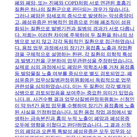
폐와 폐암, 또는 진폐와 COPD처럼 서로 연관된 호흡기
질환은 하나의 질환군으로 판단되는 경우가 많습니다.
그러나 폐암은 암세포의 증식으로 발생하는 악성종양이
고, 폐섬유증은 반복적인 염증으로 인해 폐조직이 섬유
화되는 질환으로 발병기전과 질병의 경과가 서로 다릅니
다. 저희는 이러한 차이에 주목하여 두 질환을 하나의 상
병으로 보지 않고 각각 독립적인 질환으로 접근하였습니
다. 용접 업무 과정에서의 장기간 용접흄 노출과 작업환
경을 구체적으로 설명하는 한편, 각 질환의 의학적 특성
과 발병기전을 구분하여 업무관련성을 주장하였습니다.
실제로 심의 과정에서도 폐암은 역학조사를 거쳐 용접흄
등 발암물질 노출 여부를 중심으로 별도 검토되었고, 폐
섬유증은 업무상질병판정위원회에서 독립적으로 업무
관련성을 심의하였습니다. 이는 두 질환이 각각 별개의
상병으로 검토되었음을 보여주는 중요한 의미가 있었습
니다.Ⅲ. 사건수행 결과 업무상질병판정위원회는 신청인
이 약 9년간 용접 업무를 수행하며 장기간 용접흄에 노출
된 사실을 인정하였습니다. 또한 용접 작업 과정에서 발
생하는 금속분진과 흄의 누적 노출이 폐암과 폐섬유증
모두에 영향을 미쳤다고 판단하였습니다. 그 결과 신청
인의 폐암과 오른쪽 특발성 폐섬유증은 모두 업무와 상