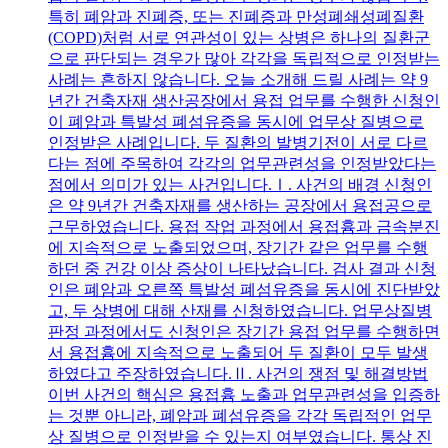
특히 폐암과 진폐증, 또는 진폐증과 만성폐쇄성폐질환
(COPD)처럼 서로 연관성이 있는 상병은 하나의 질환군
으로 판단되는 경우가 많아 각각을 독립적으로 인정받는
사례는 흔하지 않습니다. 오늘 소개해 드릴 사례는 약 9
년간 건축자재 생산공장에서 용접 업무를 수행한 신청인
이 폐암과 특발성 폐섬유증을 동시에 업무상 질병으로
인정받은 사례입니다. 두 질환의 발병기전이 서로 다르
다는 점에 주목하여 각각의 업무관련성을 인정받았다는
점에서 의미가 있는 사건입니다.Ⅰ. 사건의 배경 신청인
은 약 9년간 건축자재를 생산하는 공장에서 용접공으로
근무하였습니다. 용접 작업 과정에서 용접흄과 금속분진
에 지속적으로 노출되었으며, 장기간 같은 업무를 수행
하던 중 건강 이상 증상이 나타났습니다. 검사 결과 신청
인은 폐암과 오른쪽 특발성 폐섬유증을 동시에 진단받았
고, 두 상병에 대해 산재를 신청하였습니다. 업무상질병
판정 과정에서도 신청인은 장기간 용접 업무를 수행하면
서 용접흄에 지속적으로 노출되어 두 질환이 모두 발생
하였다고 주장하였습니다.Ⅱ. 사건의 쟁점 및 해결방법
이번 사건의 핵심은 용접흄 노출과 업무관련성을 입증하
는 것뿐 아니라, 폐암과 폐섬유증을 각각 독립적인 업무
상 질병으로 인정받을 수 있는지 여부였습니다. 통상 진