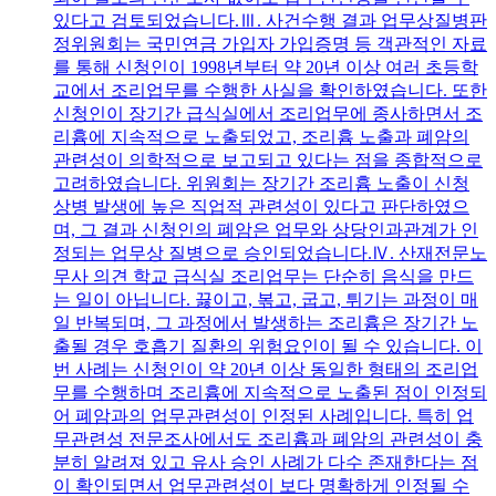
있다고 검토되었습니다.Ⅲ. 사건수행 결과 업무상질병판
정위원회는 국민연금 가입자 가입증명 등 객관적인 자료
를 통해 신청인이 1998년부터 약 20년 이상 여러 초등학
교에서 조리업무를 수행한 사실을 확인하였습니다. 또한
신청인이 장기간 급식실에서 조리업무에 종사하면서 조
리흄에 지속적으로 노출되었고, 조리흄 노출과 폐암의
관련성이 의학적으로 보고되고 있다는 점을 종합적으로
고려하였습니다. 위원회는 장기간 조리흄 노출이 신청
상병 발생에 높은 직업적 관련성이 있다고 판단하였으
며, 그 결과 신청인의 폐암은 업무와 상당인과관계가 인
정되는 업무상 질병으로 승인되었습니다.Ⅳ. 산재전문노
무사 의견 학교 급식실 조리업무는 단순히 음식을 만드
는 일이 아닙니다. 끓이고, 볶고, 굽고, 튀기는 과정이 매
일 반복되며, 그 과정에서 발생하는 조리흄은 장기간 노
출될 경우 호흡기 질환의 위험요인이 될 수 있습니다. 이
번 사례는 신청인이 약 20년 이상 동일한 형태의 조리업
무를 수행하며 조리흄에 지속적으로 노출된 점이 인정되
어 폐암과의 업무관련성이 인정된 사례입니다. 특히 업
무관련성 전문조사에서도 조리흄과 폐암의 관련성이 충
분히 알려져 있고 유사 승인 사례가 다수 존재한다는 점
이 확인되면서 업무관련성이 보다 명확하게 인정될 수