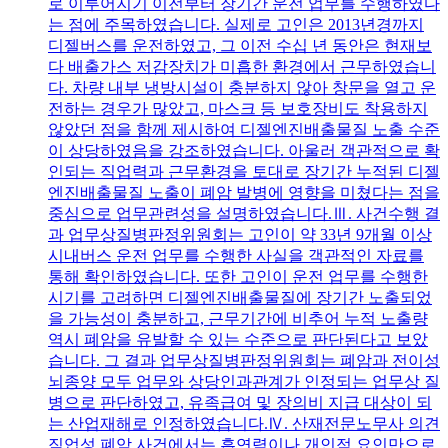
로 이루어지기 이전부터 장기간 운전 업무를 수행하였다
는 점에 주목하였습니다. 실제로 고인은 2013년경까지
디젤버스를 운전하였고, 그 이전 수십 년 동안은 현재보
다 배출가스 저감장치가 미흡한 환경에서 근무하였습니
다. 차량 내부 냉방시설이 충분하지 않아 창문을 열고 운
전하는 경우가 많았고, 마스크 등 보호장비도 착용하지
않았던 점을 함께 제시하여 디젤엔진배출물질 노출 수준
이 상당하였음을 강조하였습니다. 아울러 객관적으로 확
인되는 직업력과 근무환경을 토대로 장기간 누적된 디젤
엔진배출물질 노출이 폐암 발병에 영향을 미쳤다는 점을
중심으로 업무관련성을 설명하였습니다.Ⅲ. 사건수행 결
과 업무상질병판정위원회는 고인이 약 33년 9개월 이상
시내버스 운전 업무를 수행한 사실을 객관적인 자료를
통해 확인하였습니다. 또한 고인이 운전 업무를 수행한
시기를 고려하면 디젤엔진배출물질에 장기간 노출되었
을 가능성이 충분하고, 근무기간에 비추어 누적 노출량
역시 폐암을 유발할 수 있는 수준으로 판단된다고 보았
습니다. 그 결과 업무상질병판정위원회는 폐암과 전이성
뇌종양 모두 업무와 상당인과관계가 인정되는 업무상 질
병으로 판단하였고, 유족급여 및 장의비 지급 대상이 되
는 산업재해로 인정하였습니다.Ⅳ. 산재전문노무사 의견
직업성 폐암 사건에서는 흡연력이나 개인적 요인만으로