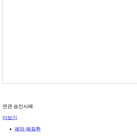
연관 승인사례
더보기
폐암·폐질환