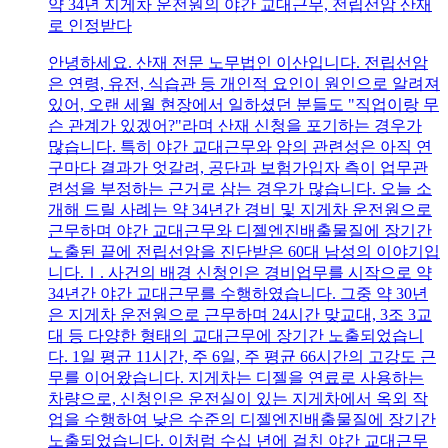
약 34년 지게차 운전원의 야간 교대근무, 전립선암 산재
로 인정받다
안녕하세요. 산재 전문 노무법인 이산입니다. 전립선암
은 연령, 유전, 식습관 등 개인적 요인이 원인으로 알려져
있어, 오랜 세월 현장에서 일하셨던 분들도 "직업이랑 무
슨 관계가 있겠어?"라며 산재 신청을 포기하는 경우가
많습니다. 특히 야간 교대근무와 암의 관련성은 아직 연
구마다 결과가 엇갈려, 공단과 보험가입자 측이 업무관
련성을 부정하는 근거로 삼는 경우가 많습니다. 오늘 소
개해 드릴 사례는 약 34년간 경비 및 지게차 운전원으로
근무하며 야간 교대근무와 디젤엔진배출물질에 장기간
노출된 끝에 전립선암을 진단받은 60대 남성의 이야기입
니다.Ⅰ. 사건의 배경 신청인은 경비업무를 시작으로 약
34년간 야간 교대근무를 수행하였습니다. 그중 약 30년
은 지게차 운전원으로 근무하며 24시간 맞교대, 3조 3교
대 등 다양한 형태의 교대근무에 장기간 노출되었습니
다. 1일 평균 11시간, 주 6일, 주 평균 66시간의 고강도 근
무를 이어왔습니다. 지게차는 디젤을 연료로 사용하는
차량으로, 신청인은 운전실이 있는 지게차에서 옥외 작
업을 수행하여 낮은 수준의 디젤엔진배출물질에 장기간
노출되었습니다. 이처럼 수십 년에 걸친 야간 교대근무