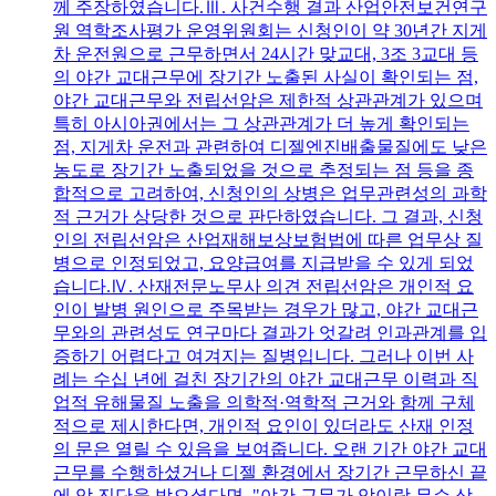
께 주장하였습니다.Ⅲ. 사건수행 결과 산업안전보건연구
원 역학조사평가 운영위원회는 신청인이 약 30년간 지게
차 운전원으로 근무하면서 24시간 맞교대, 3조 3교대 등
의 야간 교대근무에 장기간 노출된 사실이 확인되는 점,
야간 교대근무와 전립선암은 제한적 상관관계가 있으며
특히 아시아권에서는 그 상관관계가 더 높게 확인되는
점, 지게차 운전과 관련하여 디젤엔진배출물질에도 낮은
농도로 장기간 노출되었을 것으로 추정되는 점 등을 종
합적으로 고려하여, 신청인의 상병은 업무관련성의 과학
적 근거가 상당한 것으로 판단하였습니다. 그 결과, 신청
인의 전립선암은 산업재해보상보험법에 따른 업무상 질
병으로 인정되었고, 요양급여를 지급받을 수 있게 되었
습니다.Ⅳ. 산재전문노무사 의견 전립선암은 개인적 요
인이 발병 원인으로 주목받는 경우가 많고, 야간 교대근
무와의 관련성도 연구마다 결과가 엇갈려 인과관계를 입
증하기 어렵다고 여겨지는 질병입니다. 그러나 이번 사
례는 수십 년에 걸친 장기간의 야간 교대근무 이력과 직
업적 유해물질 노출을 의학적·역학적 근거와 함께 구체
적으로 제시한다면, 개인적 요인이 있더라도 산재 인정
의 문은 열릴 수 있음을 보여줍니다. 오랜 기간 야간 교대
근무를 수행하셨거나 디젤 환경에서 장기간 근무하신 끝
에 암 진단을 받으셨다면, "야간 근무가 암이랑 무슨 상