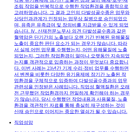
각종 유기용제에 장기간 노출된 점과 설비 해체·보수·재
조립 작업을 반복적으로 수행한 작업환경을 종합적으로
고려하였습니다. 그 결과 고인의 다발성골수종은 업무와
상당인과관계가 인정되는 업무상 질병으로 승인되었으
며, 유족은 유족급여 및 장의비를 지급받을 수 있게 되었
습니다. Ⅳ. 산재전문노무사 의견 다발성골수종과 같은
혈액암은 단기간의 노출보다 오랜 기간 반복된 유해물질
노출이 중요한 판단 요소가 되는 경우가 많습니다. 따라
서 실제 어떤 업무를 수행했는지, 어떤 유해물질에 노출
되었는지, 그러한 작업환경이 얼마나 오랫동안 지속되었
는지를 객관적으로 입증하는 과정이 무엇보다 중요합니
다. 이번 사례는 23년간 기계 수리·정비 업무를 수행하면
서 벤젠을 비롯한 다양한 유기용제에 장기간 노출된 작
업환경을 구체적으로 입증하여 다발성골수종과의 업무
관련성을 인정받은 사례입니다. 직업성 혈액질환은 오래
전 근무했던 작업환경까지 면밀하게 확인해야 하는 경우
가 많습니다. 당시 수행했던 작업내용과 사용물질, 노출
환경을 객관적인 자료를 통해 충실히 재구성하는 것이
산재 승인으로 이어지는 중요한 열쇠가 될 수 있습니다.
직업성암