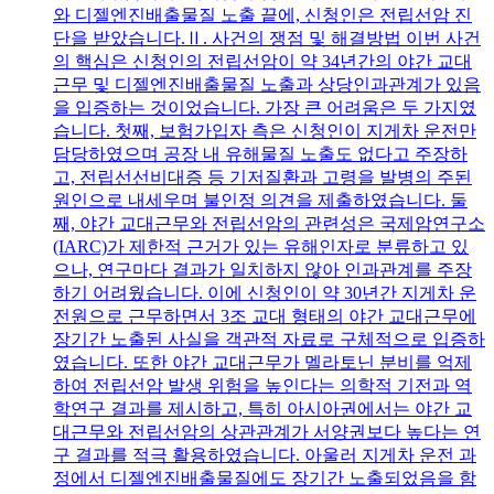
와 디젤엔진배출물질 노출 끝에, 신청인은 전립선암 진
단을 받았습니다.Ⅱ. 사건의 쟁점 및 해결방법 이번 사건
의 핵심은 신청인의 전립선암이 약 34년간의 야간 교대
근무 및 디젤엔진배출물질 노출과 상당인과관계가 있음
을 입증하는 것이었습니다. 가장 큰 어려움은 두 가지였
습니다. 첫째, 보험가입자 측은 신청인이 지게차 운전만
담당하였으며 공장 내 유해물질 노출도 없다고 주장하
고, 전립선선비대증 등 기저질환과 고령을 발병의 주된
원인으로 내세우며 불인정 의견을 제출하였습니다. 둘
째, 야간 교대근무와 전립선암의 관련성은 국제암연구소
(IARC)가 제한적 근거가 있는 유해인자로 분류하고 있
으나, 연구마다 결과가 일치하지 않아 인과관계를 주장
하기 어려웠습니다. 이에 신청인이 약 30년간 지게차 운
전원으로 근무하면서 3조 교대 형태의 야간 교대근무에
장기간 노출된 사실을 객관적 자료로 구체적으로 입증하
였습니다. 또한 야간 교대근무가 멜라토닌 분비를 억제
하여 전립선암 발생 위험을 높인다는 의학적 기전과 역
학연구 결과를 제시하고, 특히 아시아권에서는 야간 교
대근무와 전립선암의 상관관계가 서양권보다 높다는 연
구 결과를 적극 활용하였습니다. 아울러 지게차 운전 과
정에서 디젤엔진배출물질에도 장기간 노출되었음을 함