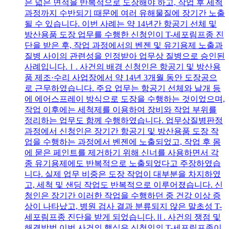
은 넓은 면적을 반복적으로 도장해야 하고, 작업 후 세척
과정까지 수반되기 때문에 여러 유해물질에 장기간 노출
될 수 있습니다. 이번 사례는 약 14년간 항공기 선체 및
방산용품 도장 업무를 수행한 신청인이 T-세포림프종 진
단을 받은 후, 작업 과정에서의 벤젠 및 유기용제 노출과
질병 사이의 관련성을 인정받아 업무상 질병으로 승인된
사례입니다.Ⅰ. 사건의 배경 신청인은 항공기 및 방산용
품 제조·수리 사업장에서 약 14년 3개월 동안 도장공으
로 근무하였습니다. 주요 업무는 항공기 선체와 날개 등
에 에어스프레이 방식으로 도장을 수행하는 것이었으며,
작업 이후에는 세척제를 이용하여 장비와 작업 부위를
정리하는 업무도 함께 수행하였습니다. 업무상질병판정
과정에서 신청인은 장기간 항공기 및 방산용품 도장 작
업을 수행하는 과정에서 벤젠에 노출되었고, 작업 후 몸
에 묻은 페인트를 제거하기 위해 신너를 사용하면서 각
종 유기용제에도 반복적으로 노출되었다고 주장하였습
니다. 실제 업무 비중은 도장 작업이 대부분을 차지하였
고, 세척 및 샌딩 작업도 반복적으로 이루어졌습니다. 신
청인은 장기간 이러한 작업을 수행하던 중 건강 이상 증
상이 나타났고, 병원 검사 결과 분류되지 않은 말초성 T-
세포림프종 진단을 받게 되었습니다.Ⅱ. 사건의 쟁점 및
해결방법 이번 사건의 핵심은 신청인의 T-세포림프종이