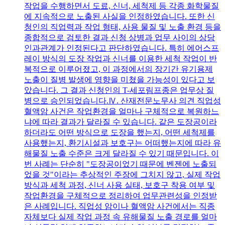
작업을 수행하면서 도료, 신너, 세척제 등 각종 화학물질
에 지속적으로 노출된 사실을 인정하였습니다. 또한 신
청인의 직업력과 작업 형태, 사용 물질 및 노출 환경 등을
종합적으로 검토한 결과 신청 상병과 업무 사이의 상당
인과관계가 인정된다고 판단하였습니다. 특히 에어스프
레이 방식의 도장 작업과 신너를 이용한 세척 작업이 반
복적으로 이루어졌고, 이 과정에서의 장기간 유기용제
노출이 질병 발생에 영향을 미쳤을 가능성이 있다고 보
았습니다. 그 결과 신청인의 T-세포림프종은 업무상 질
병으로 승인되었습니다.Ⅳ. 산재전문노무사 의견 직업성
혈액암 사건은 작업환경을 얼마나 구체적으로 복원하느
냐에 따라 결과가 달라질 수 있습니다. 같은 도장공이라
하더라도 어떤 방식으로 도장을 했는지, 어떤 세척제를
사용했는지, 환기시설과 보호구는 어떠했는지에 따라 유
해물질 노출 수준은 크게 달라질 수 있기 때문입니다. 이
번 사례는 단순히 "도장공이었기 때문에 벤젠에 노출되
었을 것"이라는 추상적인 주장에 그치지 않고, 실제 작업
방식과 세척 과정, 신너 사용 실태, 보호구 착용 여부 및
작업환경을 구체적으로 정리하여 업무관련성을 인정받
은 사례입니다. 직업성 암이나 혈액암 사건에서는 직종
자체보다 실제 작업 과정 속 유해물질 노출 경로를 얼마