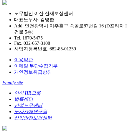
노무법인 이산 산재보상센터
대표노무사. 김명환
Add. 인천광역시 미추홀구 숙골로87번길 16 (D프라자 I
건물 5층)
Tel. 1670-5475
Fax. 032-657-3108
사업자등록번호. 682-85-01259
이용약관
이메일 무단수집거부
개인정보취급방침
Family site
이산 HR그룹
법률센터
건설노무센터
노사관계연구원
산업안전보건센터