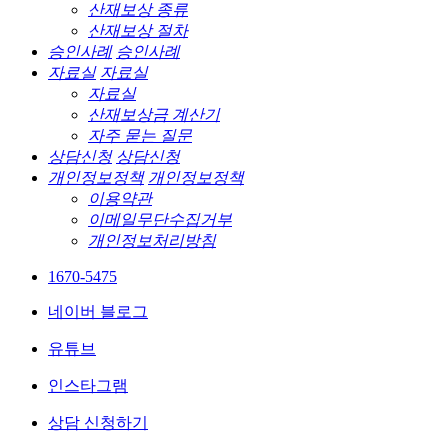
산재보상 종류
산재보상 절차
승인사례
승인사례
자료실
자료실
자료실
산재보상금 계산기
자주 묻는 질문
상담신청
상담신청
개인정보정책
개인정보정책
이용약관
이메일무단수집거부
개인정보처리방침
1670-5475
네이버 블로그
유튜브
인스타그램
상담 신청하기