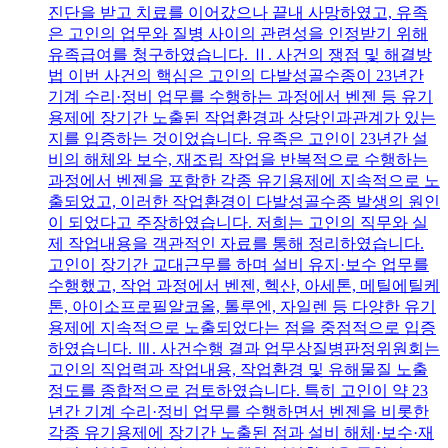
진단을 받고 치료를 이어갔으나 끝내 사망하였고, 유족
은 고인의 업무와 질병 사이의 관련성을 인정받기 위해
유족급여를 청구하였습니다. Ⅱ. 사건의 쟁점 및 해결방
법 이번 사건의 핵심은 고인의 다발성골수종이 23년간
기계 수리·정비 업무를 수행하는 과정에서 벤젠 등 유기
용제에 장기간 노출된 작업환경과 상당인과관계가 있는
지를 입증하는 것이었습니다. 유족은 고인이 23년간 설
비의 해체와 보수, 재조립 작업을 반복적으로 수행하는
과정에서 벤젠을 포함한 각종 유기용제에 지속적으로 노
출되었고, 이러한 작업환경이 다발성골수종 발생의 원인
이 되었다고 주장하였습니다. 저희는 고인의 직무와 실
제 작업내용을 객관적인 자료를 통해 정리하였습니다.
고인이 장기간 교대근무를 하며 설비 유지·보수 업무를
수행했고, 작업 과정에서 벤젠, 헥산, 아세톤, 메틸에틸케
톤, 아이소프로필알코올, 톨루엔, 자일렌 등 다양한 유기
용제에 지속적으로 노출되었다는 점을 중점적으로 입증
하였습니다. Ⅲ. 사건수행 결과 업무상질병판정위원회는
고인의 직업력과 작업내용, 작업환경 및 유해물질 노출
정도를 종합적으로 검토하였습니다. 특히 고인이 약 23
년간 기계 수리·정비 업무를 수행하면서 벤젠을 비롯한
각종 유기용제에 장기간 노출된 점과 설비 해체·보수·재