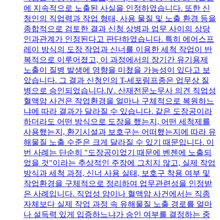
에 지속적으로 노출된 사실을 인정하였습니다. 또한 신
청인의 직업력과 작업 형태, 사용 물질 및 노출 환경 등을
종합적으로 검토한 결과 신청 상병과 업무 사이의 상당
인과관계가 인정된다고 판단하였습니다. 특히 에어스프
레이 방식의 도장 작업과 신너를 이용한 세척 작업이 반
복적으로 이루어졌고, 이 과정에서의 장기간 유기용제
노출이 질병 발생에 영향을 미쳤을 가능성이 있다고 보
았습니다. 그 결과 신청인의 T-세포림프종은 업무상 질
병으로 승인되었습니다.Ⅳ. 산재전문노무사 의견 직업성
혈액암 사건은 작업환경을 얼마나 구체적으로 복원하느
냐에 따라 결과가 달라질 수 있습니다. 같은 도장공이라
하더라도 어떤 방식으로 도장을 했는지, 어떤 세척제를
사용했는지, 환기시설과 보호구는 어떠했는지에 따라 유
해물질 노출 수준은 크게 달라질 수 있기 때문입니다. 이
번 사례는 단순히 "도장공이었기 때문에 벤젠에 노출되
었을 것"이라는 추상적인 주장에 그치지 않고, 실제 작업
방식과 세척 과정, 신너 사용 실태, 보호구 착용 여부 및
작업환경을 구체적으로 정리하여 업무관련성을 인정받
은 사례입니다. 직업성 암이나 혈액암 사건에서는 직종
자체보다 실제 작업 과정 속 유해물질 노출 경로를 얼마
나 설득력 있게 입증하느냐가 승인 여부를 결정하는 중