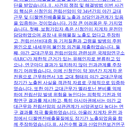
단을 받았습니다.Ⅱ. 사건의 쟁점 및 해결방법 이번 사건
의 핵심은 신청인의 전립선암이 약 34년간의 야간 교대
근무 및 디젤엔진배출물질 노출과 상당인과관계가 있음
을 입증하는 것이었습니다. 가장 큰 어려움은 두 가지였
습니다. 첫째, 보험가입자 측은 신청인이 지게차 운전만
담당하였으며 공장 내 유해물질 노출도 없다고 주장하
고, 전립선선비대증 등 기저질환과 고령을 발병의 주된
원인으로 내세우며 불인정 의견을 제출하였습니다. 둘
째, 야간 교대근무와 전립선암의 관련성은 국제암연구소
(IARC)가 제한적 근거가 있는 유해인자로 분류하고 있
으나, 연구마다 결과가 일치하지 않아 인과관계를 주장
하기 어려웠습니다. 이에 신청인이 약 30년간 지게차 운
전원으로 근무하면서 3조 교대 형태의 야간 교대근무에
장기간 노출된 사실을 객관적 자료로 구체적으로 입증하
였습니다. 또한 야간 교대근무가 멜라토닌 분비를 억제
하여 전립선암 발생 위험을 높인다는 의학적 기전과 역
학연구 결과를 제시하고, 특히 아시아권에서는 야간 교
대근무와 전립선암의 상관관계가 서양권보다 높다는 연
구 결과를 적극 활용하였습니다. 아울러 지게차 운전 과
정에서 디젤엔진배출물질에도 장기간 노출되었음을 함
께 주장하였습니다.Ⅲ. 사건수행 결과 산업안전보건연구