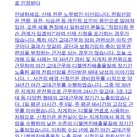
로 인정받다
안녕하세요. 산재 전문 노무법인 이산입니다. 전립선암
은 연령, 유전, 식습관 등 개인적 요인이 원인으로 알려져
있어, 오랜 세월 현장에서 일하셨던 분들도 "직업이랑 무
슨 관계가 있겠어?"라며 산재 신청을 포기하는 경우가
많습니다. 특히 야간 교대근무와 암의 관련성은 아직 연
구마다 결과가 엇갈려, 공단과 보험가입자 측이 업무관
련성을 부정하는 근거로 삼는 경우가 많습니다. 오늘 소
개해 드릴 사례는 약 34년간 경비 및 지게차 운전원으로
근무하며 야간 교대근무와 디젤엔진배출물질에 장기간
노출된 끝에 전립선암을 진단받은 60대 남성의 이야기입
니다.Ⅰ. 사건의 배경 신청인은 경비업무를 시작으로 약
34년간 야간 교대근무를 수행하였습니다. 그중 약 30년
은 지게차 운전원으로 근무하며 24시간 맞교대, 3조 3교
대 등 다양한 형태의 교대근무에 장기간 노출되었습니
다. 1일 평균 11시간, 주 6일, 주 평균 66시간의 고강도 근
무를 이어왔습니다. 지게차는 디젤을 연료로 사용하는
차량으로, 신청인은 운전실이 있는 지게차에서 옥외 작
업을 수행하여 낮은 수준의 디젤엔진배출물질에 장기간
노출되었습니다. 이처럼 수십 년에 걸친 야간 교대근무
와 디젤엔진배출물질 노출 끝에, 신청인은 전립선암 진