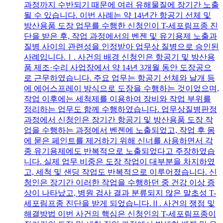
과정까지 수반되기 때문에 여러 유해물질에 장기간 노출
될 수 있습니다. 이번 사례는 약 14년간 항공기 선체 및
방산용품 도장 업무를 수행한 신청인이 T-세포림프종 진
단을 받은 후, 작업 과정에서의 벤젠 및 유기용제 노출과
질병 사이의 관련성을 인정받아 업무상 질병으로 승인된
사례입니다.Ⅰ. 사건의 배경 신청인은 항공기 및 방산용
품 제조·수리 사업장에서 약 14년 3개월 동안 도장공으
로 근무하였습니다. 주요 업무는 항공기 선체와 날개 등
에 에어스프레이 방식으로 도장을 수행하는 것이었으며,
작업 이후에는 세척제를 이용하여 장비와 작업 부위를
정리하는 업무도 함께 수행하였습니다. 업무상질병판정
과정에서 신청인은 장기간 항공기 및 방산용품 도장 작
업을 수행하는 과정에서 벤젠에 노출되었고, 작업 후 몸
에 묻은 페인트를 제거하기 위해 신너를 사용하면서 각
종 유기용제에도 반복적으로 노출되었다고 주장하였습
니다. 실제 업무 비중은 도장 작업이 대부분을 차지하였
고, 세척 및 샌딩 작업도 반복적으로 이루어졌습니다. 신
청인은 장기간 이러한 작업을 수행하던 중 건강 이상 증
상이 나타났고, 병원 검사 결과 분류되지 않은 말초성 T-
세포림프종 진단을 받게 되었습니다.Ⅱ. 사건의 쟁점 및
해결방법 이번 사건의 핵심은 신청인의 T-세포림프종이