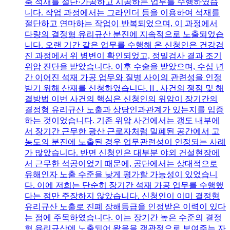
축 석재를 절단·가공하고 시공하는 업무를 수행하였습
니다. 작업 과정에서는 그라인더 등을 이용하여 석재를
절단하고 연마하는 작업이 반복되었으며, 이 과정에서
다량의 결정형 유리규산 분진에 지속적으로 노출되었습
니다. 오랜 기간 같은 업무를 수행해 온 신청인은 건강검
진 과정에서 위 병변이 확인되었고, 정밀검사 결과 조기
위암 진단을 받았습니다. 이후 수술을 받았으며, 수십 년
간 이어진 석재 가공 업무와 질병 사이의 관련성을 인정
받기 위해 산재를 신청하였습니다.Ⅱ. 사건의 쟁점 및 해
결방법 이번 사건의 핵심은 신청인의 위암이 장기간의
결정형 유리규산 노출과 상당인과관계가 있는지를 입증
하는 것이었습니다. 기존 위암 사건에서는 갱도 내부에
서 장기간 근무한 광산 근로자처럼 밀폐된 공간에서 고
농도의 분진에 노출된 경우 업무관련성이 인정되는 사례
가 많았습니다. 반면 신청인은 대부분 야외 건설현장에
서 근무한 석공이었기 때문에, 공단에서는 상대적으로
유해인자 노출 수준을 낮게 평가할 가능성이 있었습니
다. 이에 저희는 단순히 장기간 석재 가공 업무를 수행했
다는 점만 주장하지 않았습니다. 신청인이 이미 결정형
유리규산 노출로 진폐 장해등급을 인정받은 이력이 있다
는 점에 주목하였습니다. 이는 장기간 높은 수준의 결정
형 유리규산에 노출되어 왔음을 객관적으로 보여주는 자