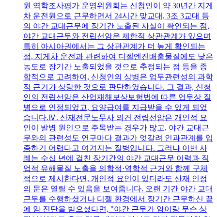
원 역학조사평가 운영위원회는 신청인이 약 30년간 지게
차 운전원으로 근무하면서 24시간 맞교대, 3조 3교대 등
의 야간 교대근무에 장기간 노출된 사실이 확인되는 점,
야간 교대근무와 전립선암은 제한적 상관관계가 있으며
특히 아시아권에서는 그 상관관계가 더 높게 확인되는
점, 지게차 운전과 관련하여 디젤엔진배출물질에도 낮은
농도로 장기간 노출되었을 것으로 추정되는 점 등을 종
합적으로 고려하여, 신청인의 상병은 업무관련성의 과학
적 근거가 상당한 것으로 판단하였습니다. 그 결과, 신청
인의 전립선암은 산업재해보상보험법에 따른 업무상 질
병으로 인정되었고, 요양급여를 지급받을 수 있게 되었
습니다.Ⅳ. 산재전문노무사 의견 전립선암은 개인적 요
인이 발병 원인으로 주목받는 경우가 많고, 야간 교대근
무와의 관련성도 연구마다 결과가 엇갈려 인과관계를 입
증하기 어렵다고 여겨지는 질병입니다. 그러나 이번 사
례는 수십 년에 걸친 장기간의 야간 교대근무 이력과 직
업적 유해물질 노출을 의학적·역학적 근거와 함께 구체
적으로 제시한다면, 개인적 요인이 있더라도 산재 인정
의 문은 열릴 수 있음을 보여줍니다. 오랜 기간 야간 교대
근무를 수행하셨거나 디젤 환경에서 장기간 근무하신 끝
에 암 진단을 받으셨다면, "야간 근무가 암이랑 무슨 상