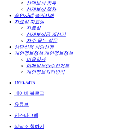
산재보상 종류
산재보상 절차
승인사례
승인사례
자료실
자료실
자료실
산재보상금 계산기
자주 묻는 질문
상담신청
상담신청
개인정보정책
개인정보정책
이용약관
이메일무단수집거부
개인정보처리방침
1670-5475
네이버 블로그
유튜브
인스타그램
상담 신청하기