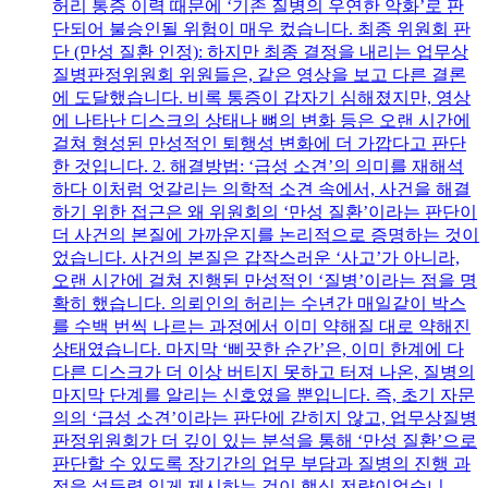
허리 통증 이력 때문에 ‘기존 질병의 우연한 악화’로 판
단되어 불승인될 위험이 매우 컸습니다. 최종 위원회 판
단 (만성 질환 인정): 하지만 최종 결정을 내리는 업무상
질병판정위원회 위원들은, 같은 영상을 보고 다른 결론
에 도달했습니다. 비록 통증이 갑자기 심해졌지만, 영상
에 나타난 디스크의 상태나 뼈의 변화 등은 오랜 시간에
걸쳐 형성된 만성적인 퇴행성 변화에 더 가깝다고 판단
한 것입니다. 2. 해결방법: ‘급성 소견’의 의미를 재해석
하다 이처럼 엇갈리는 의학적 소견 속에서, 사건을 해결
하기 위한 접근은 왜 위원회의 ‘만성 질환’이라는 판단이
더 사건의 본질에 가까운지를 논리적으로 증명하는 것이
었습니다. 사건의 본질은 갑작스러운 ‘사고’가 아니라,
오랜 시간에 걸쳐 진행된 만성적인 ‘질병’이라는 점을 명
확히 했습니다. 의뢰인의 허리는 수년간 매일같이 박스
를 수백 번씩 나르는 과정에서 이미 약해질 대로 약해진
상태였습니다. 마지막 ‘삐끗한 순간’은, 이미 한계에 다
다른 디스크가 더 이상 버티지 못하고 터져 나온, 질병의
마지막 단계를 알리는 신호였을 뿐입니다. 즉, 초기 자문
의의 ‘급성 소견’이라는 판단에 갇히지 않고, 업무상질병
판정위원회가 더 깊이 있는 분석을 통해 ‘만성 질환’으로
판단할 수 있도록 장기간의 업무 부담과 질병의 진행 과
정을 설득력 있게 제시하는 것이 핵심 전략이었습니