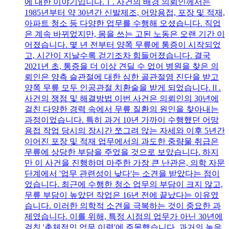
에 대한 이야기입니다.Ⅰ. 사건의 배경 의뢰인께서는
1985년부터 약 30년간 신발제조, 어망용접, 포장 및 적재,
아파트 청소 등 다양한 업무를 수행해 오셨습니다. 직업
은 계속 바뀌었지만, 몸을 쓰는 고된 노동은 오랜 기간 이
어졌습니다. 몇 년 전부터 양쪽 무릎에 통증이 시작되었
고, 시간이 지날수록 걷기조차 힘들어졌습니다. 결국
2021년 초, 통증을 더 이상 견딜 수 없어 병원을 찾은 의
뢰인은 양측 슬관절에 대한 심한 골관절염 진단을 받고
양쪽 무릎 모두 인공관절 치환술을 받게 되었습니다.Ⅱ.
사건의 쟁점 및 해결방법 이번 사건은 의뢰인의 30년에
걸친 다양한 경력 속에서 무릎 질환의 원인을 찾아내는
과정이었습니다. 특히 과거 10년 가까이 수행했던 어망
용접 작업 당시의 장시간 쪼그려 앉는 자세와 이후 5년간
이어진 포장 및 적재 업무에서의 과도한 중량물 취급은
무릎에 상당한 부담을 주었을 것으로 보았습니다. 하지
만 이 사건을 진행하며 마주한 가장 큰 난관은, 의학 자문
단계에서 '업무 관련성이 낮다'는 소견을 받았다는 점이
었습니다. 최근에 수행한 청소 업무의 부담이 크지 않고,
무릎 부담이 높았던 작업은 16년 전에 끝났다는 이유였
습니다. 이러한 의학적 소견을 극복하는 것이 중요한 과
제였습니다. 이를 위해, 특정 시점의 업무가 아닌 30년에
걸친 '총체적인 업무 이력'에 주목했습니다. 과거의 높은