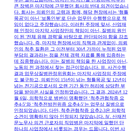
큰 장벽은 마지막에 근무했던 회사의 반대 의견이었습니
다. 회사는 의뢰인의 고령과 함께, 해당 현장에서는 '형틀
목공'이 아닌 '보통인부'로 단순 업무만 수행했으므로 책
임이 없다고 주장했습니다. 이러한 주장에 맞서, 산업재
해 인정이 마지막 사업장만의 책임이 아닌, 질병의 원인
이 된 '전체 유해 경력'을 바탕으로 판단되어야 함을 강조
했습니다. 즉, 마지막 현장에서의 직책과 관계없이, 의뢰
인의 척추 질환은 그 이전부터 30년 가까이 누적된 업무
부담의 결과라는 점을 전체 경력 자료를 통해 입증하는
데 집중했습니다. 이는 질병의 책임을 한 사업장이 아닌,
노동의 전 과정에서 찾는 접근이었습니다. Ⅲ. 사건수행
결과 업무상질병판정위원회는 마지막 사업장의 주장에
도 불구하고, 의뢰인이 15년이 넘는 형틀목공 및 12년이
넘는 전기공으로서의 오랜 기간 동안 허리에 상당한 부
담을 받아온 사실을 인정하였습니다. 그 결과, 2024년 12
월 6일, 의학적으로 병변이 명확했던 ‘척추관협착증 요
추4-5’와 ‘척추전방전위증 요추4-5’는 업무상 질병으로
인정되었습니다. 다만, 척추관협착증 요추2-3은 의학적
소견이 명확하지 않아 인정되지 않았습니다. Ⅳ. 산재전
문노무사 의견 근로자의 직업병은 마지막에 일했던 단
하나의 사업장에서 비롯되는 경우는 드뭅니다. 이번 사