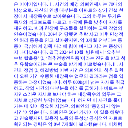
은 이야기입니다.Ⅰ. 사건의 배경 의뢰인께서는 70대의
남성으로, 자신의 인생 대부분을 아파트와 상가 건설 현
장에서 내장목수로 살아왔습니다. 그의 하루는 무거운
목재와 석고보드를 나르고, 바닥에 몸을 낮추어 자재를
재단하고, 벽과 천장에 구조물을 설치하는 고된 작업의
연속이었습니다. 30년 전 당했던 추락 사고 이후 만성적
인 허리 통증을 안고 살아왔지만, 약 3개월 전부터는 통
증이 극심해져 양쪽 다리에 힘이 빠지고 저리는 증상까
지 나타났습니다. 결국 2024년 10월, 병원에서 ‘요추부
수핵 탈출증’ 및 ‘척추전방전위증’이라는 진단을 받고 척
추 유합술이라는 큰 수술을 받기에 이르렀습니다.Ⅱ. 사
건의 쟁점 및 해결방법 이번 사건은 의뢰인의 척추 질환
이 오랜 기간 수행한 내장목수 업무의 결과라는 점을 입
증하는 과정이었습니다. 하루 800kg이 넘는 자재를 취급
하고, 작업 시간의 대부분을 허리를 굽히거나 비트는 부
자연스러운 자세로 보내야 하는 내장목수의 업무는 그
자체로 상당한 부담이었습니다. 하지만 이 사건을 풀어
가는 데 있어 중요한 지점은, 의뢰인의 ‘증명되지 않는
시간’이었습니다. 의뢰인은 50년 가까이 이 일을 해왔다
고 진술했지만, 일용직 노동의 특성상 공식적인 자료로
확인되는 경력은 약 8년 7개월에 불과했습니다. 이처럼