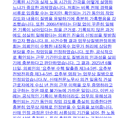
기록된 시간과 실제 노동 시간의 간극을 어떻게 설명하
느냐가 중요한 과제였습니다. 저희는 비록 전체 경력을
서류로 입증할 수는 없지만, 확인되는 기간 동안의 작업
강도와 내용이 질병을 유발하기에 충분히 가혹했음을 강
조했습니다. 또한, 2006년부터는 단절 없이 꾸준히 일해
온 기록이 남아있다는 점을 근거로, 기록되지 않은 과거
에도 성실히 일해왔다는 의뢰인 진술의 신빙성을 뒷받침
하고자 했습니다.Ⅲ. 사건수행 결과 업무상질병판정위원
회는 의뢰인이 수행한 내장목수 업무가 허리에 상당한
부담을 주는 작업임을 인정하였습니다. 또한, 공식적으
로 확인되는 근무 기간만으로도 질병과의 인과성을 살피
기에 충분하다고 판단하였습니다. 그 결과, 2025년 6월
11일, 의뢰인의 ‘요추부 수핵 탈출증 제3-4-5번, 요추부
전방전위증 제3-4-5번, 요추부 염좌’는 업무상 질병으로
인정되었습니다.Ⅳ. 산재전문노무사 의견 일용직 건설
근로자에게 수십 년 전의 근무 이력을 모두 증명하라고
요구하는 것은 때로 불가능에 가까운 일입니다. 이번 사
례는 공식적인 기록이 부족하더라도, 업무의 유해성과
확인되는 기간 동안의 작업 강도를 충실히 입증한다면
충분히 업무상 재해로 인정받을 수 있음을 보여줍니다.
산재 인정 과정은 단순히 서류상의 기간을 넘어, 한 노동