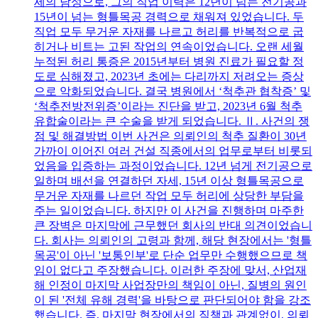
세의 남성으로, 그의 직업 이력은 12년이 넘는 전기공과
15년이 넘는 형틀목공 경력으로 채워져 있었습니다. 두
직업 모두 무거운 자재를 나르고 허리를 반복적으로 굽
히거나 비트는 고된 작업의 연속이었습니다. 오랜 세월
누적된 허리 통증은 2015년부터 병원 진료가 필요할 정
도로 심해졌고, 2023년 초에는 다리까지 저려오는 증상
으로 악화되었습니다. 결국 병원에서 ‘척추관 협착증’ 및
‘척추전방전위증’이라는 진단을 받고, 2023년 6월 척추
유합술이라는 큰 수술을 받게 되었습니다. Ⅱ. 사건의 쟁
점 및 해결방법 이번 사건은 의뢰인의 척추 질환이 30년
가까이 이어진 여러 건설 직종에서의 업무로부터 비롯되
었음을 입증하는 과정이었습니다. 12년 넘게 전기공으로
일하며 배선을 연결하던 자세, 15년 이상 형틀목공으로
무거운 자재를 나르던 작업 모두 허리에 상당한 부담을
주는 일이었습니다. 하지만 이 사건을 진행하며 마주한
큰 장벽은 마지막에 근무했던 회사의 반대 의견이었습니
다. 회사는 의뢰인의 고령과 함께, 해당 현장에서는 '형틀
목공'이 아닌 '보통인부'로 단순 업무만 수행했으므로 책
임이 없다고 주장했습니다. 이러한 주장에 맞서, 산업재
해 인정이 마지막 사업장만의 책임이 아닌, 질병의 원인
이 된 '전체 유해 경력'을 바탕으로 판단되어야 함을 강조
했습니다. 즉, 마지막 현장에서의 직책과 관계없이, 의뢰