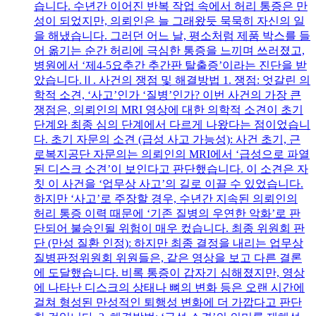
습니다. 수년간 이어진 반복 작업 속에서 허리 통증은 만
성이 되었지만, 의뢰인은 늘 그래왔듯 묵묵히 자신의 일
을 해냈습니다. 그러던 어느 날, 평소처럼 제품 박스를 들
어 옮기는 순간 허리에 극심한 통증을 느끼며 쓰러졌고,
병원에서 ‘제4-5요추간 추간판 탈출증’이라는 진단을 받
았습니다.Ⅱ. 사건의 쟁점 및 해결방법 1. 쟁점: 엇갈린 의
학적 소견, ‘사고’인가 ‘질병’인가? 이번 사건의 가장 큰
쟁점은, 의뢰인의 MRI 영상에 대한 의학적 소견이 초기
단계와 최종 심의 단계에서 다르게 나왔다는 점이었습니
다. 초기 자문의 소견 (급성 사고 가능성): 사건 초기, 근
로복지공단 자문의는 의뢰인의 MRI에서 ‘급성으로 파열
된 디스크 소견’이 보인다고 판단했습니다. 이 소견은 자
칫 이 사건을 ‘업무상 사고’의 길로 이끌 수 있었습니다.
하지만 ‘사고’로 주장할 경우, 수년간 지속된 의뢰인의
허리 통증 이력 때문에 ‘기존 질병의 우연한 악화’로 판
단되어 불승인될 위험이 매우 컸습니다. 최종 위원회 판
단 (만성 질환 인정): 하지만 최종 결정을 내리는 업무상
질병판정위원회 위원들은, 같은 영상을 보고 다른 결론
에 도달했습니다. 비록 통증이 갑자기 심해졌지만, 영상
에 나타난 디스크의 상태나 뼈의 변화 등은 오랜 시간에
걸쳐 형성된 만성적인 퇴행성 변화에 더 가깝다고 판단