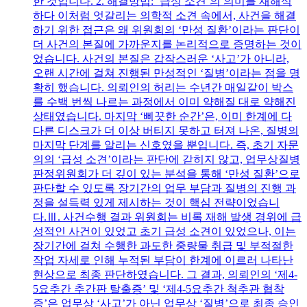
한 것입니다. 2. 해결방법: ‘급성 소견’의 의미를 재해석
하다 이처럼 엇갈리는 의학적 소견 속에서, 사건을 해결
하기 위한 접근은 왜 위원회의 ‘만성 질환’이라는 판단이
더 사건의 본질에 가까운지를 논리적으로 증명하는 것이
었습니다. 사건의 본질은 갑작스러운 ‘사고’가 아니라,
오랜 시간에 걸쳐 진행된 만성적인 ‘질병’이라는 점을 명
확히 했습니다. 의뢰인의 허리는 수년간 매일같이 박스
를 수백 번씩 나르는 과정에서 이미 약해질 대로 약해진
상태였습니다. 마지막 ‘삐끗한 순간’은, 이미 한계에 다
다른 디스크가 더 이상 버티지 못하고 터져 나온, 질병의
마지막 단계를 알리는 신호였을 뿐입니다. 즉, 초기 자문
의의 ‘급성 소견’이라는 판단에 갇히지 않고, 업무상질병
판정위원회가 더 깊이 있는 분석을 통해 ‘만성 질환’으로
판단할 수 있도록 장기간의 업무 부담과 질병의 진행 과
정을 설득력 있게 제시하는 것이 핵심 전략이었습니
다.Ⅲ. 사건수행 결과 위원회는 비록 재해 발생 경위에 급
성적인 사건이 있었고 초기 급성 소견이 있었으나, 이는
장기간에 걸쳐 수행한 과도한 중량물 취급 및 부적절한
작업 자세로 인해 누적된 부담이 한계에 이르러 나타난
현상으로 최종 판단하였습니다. 그 결과, 의뢰인의 ‘제4-
5요추간 추간판 탈출증’ 및 ‘제4-5요추간 척추관 협착
증’은 업무상 ‘사고’가 아닌 업무상 ‘질병’으로 최종 승인