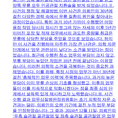
양쪽 무릎 모두 인공관절 치환술을 받게 되었습니다.Ⅱ.
사건의 쟁점 및 해결방법 이번 사건은 의뢰인의 30년에
걸친 다양한 경력 속에서 무릎 질환의 원인을 찾아내는
과정이었습니다. 특히 과거 10년 가까이 수행했던 어망
용접 작업 당시의 장시간 쪼그려 앉는 자세와 이후 5년간
이어진 포장 및 적재 업무에서의 과도한 중량물 취급은
무릎에 상당한 부담을 주었을 것으로 보았습니다. 하지
만 이 사건을 진행하며 마주한 가장 큰 난관은, 의학 자문
단계에서 '업무 관련성이 낮다'는 소견을 받았다는 점이
었습니다. 최근에 수행한 청소 업무의 부담이 크지 않고,
무릎 부담이 높았던 작업은 16년 전에 끝났다는 이유였
습니다. 이러한 의학적 소견을 극복하는 것이 중요한 과
제였습니다. 이를 위해, 특정 시점의 업무가 아닌 30년에
걸친 '총체적인 업무 이력'에 주목했습니다. 과거의 높은
부담이 이미 무릎 손상의 기초를 형성했고, 이후의 업무
들이 이를 지속적으로 악화시켰다는 점을 최종 심의 단
계에서 설득력 있게 제시하고자 노력했습니다.Ⅲ. 사건
수행 결과 업무상질병판정위원회는 초기 의학적 자문 소
견과는 달리, 의뢰인의 오랜 기간에 걸친 누적 업무 부담
을 인정하였습니다. 그 결과, 2024년 12월 11일, 의뢰인의
‘우측 슬관절 골관절염 및 좌측 슬관절 골관절염’은 업무