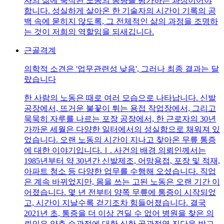
자의 삶에 축적된 노동의 총량을 평가하는 과정이어야
합니다. 성실하게 살아온 한 기술자의 시간이 기록의 공
백 속에 묻히지 않도록, 그 전체적인 삶의 과정을 조명하
는 것이 저희의 역할임을 되새깁니다.
근골격계
의학적 소견은 '업무관련성 낮음', 그러나 최종 결과는 달
랐습니다
한 사람의 노동은 때로 여러 모습으로 나타납니다. 신발
공장에서, 뜨거운 불꽃이 튀는 용접 작업장에서, 그리고
묵묵히 자루를 나르는 포장 공장에서, 한 근로자의 30년
가까운 세월은 다양한 일터에서의 성실함으로 채워져 있
었습니다. 오랜 노동의 시간이 지나고 찾아온 무릎 통증
에 대한 이야기입니다.Ⅰ. 사건의 배경 의뢰인께서는
1985년부터 약 30년간 신발제조, 어망용접, 포장 및 적재,
아파트 청소 등 다양한 업무를 수행해 오셨습니다. 직업
은 계속 바뀌었지만, 몸을 쓰는 고된 노동은 오랜 기간 이
어졌습니다. 몇 년 전부터 양쪽 무릎에 통증이 시작되었
고, 시간이 지날수록 걷기조차 힘들어졌습니다. 결국
2021년 초, 통증을 더 이상 견딜 수 없어 병원을 찾은 의
뢰인은 양측 슬관절에 대한 심한 골관절염 진단을 받고