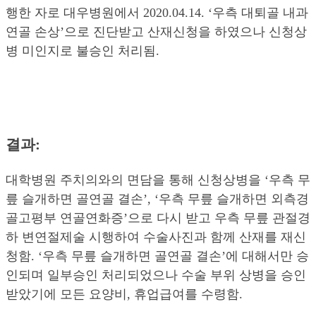
행한 자로 대우병원에서 2020.04.14. ‘우측 대퇴골 내과
연골 손상’으로 진단받고 산재신청을 하였으나 신청상
병 미인지로 불승인 처리됨.
결과:
대학병원 주치의와의 면담을 통해 신청상병을 ‘우측 무
릎 슬개하면 골연골 결손’, ‘우측 무릎 슬개하면 외측경
골고평부 연골연화증’으로 다시 받고 우측 무릎 관절경
하 변연절제술 시행하여 수술사진과 함께 산재를 재신
청함. ‘우측 무릎 슬개하면 골연골 결손’에 대해서만 승
인되며 일부승인 처리되었으나 수술 부위 상병을 승인
받았기에 모든 요양비, 휴업급여를 수령함.