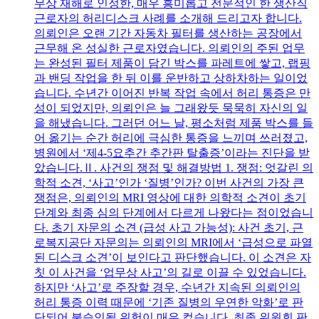
무상 재해로 인정한, 매우 흥미롭고 전문적인 한 생산직
근로자의 허리디스크 사례를 소개해 드리고자 합니다.
의뢰인은 오랜 기간 자동차 필터를 생산하는 공장에서
근무해 온 성실한 근로자였습니다. 의뢰인의 주된 업무
는 완성된 필터 제품이 담긴 박스를 파레트에 쌓고, 랩핑
과 밴딩 작업을 한 뒤 이를 운반하고 상하차하는 일이었
습니다. 수년간 이어진 반복 작업 속에서 허리 통증은 만
성이 되었지만, 의뢰인은 늘 그래왔듯 묵묵히 자신의 일
을 해냈습니다. 그러던 어느 날, 평소처럼 제품 박스를 들
어 옮기는 순간 허리에 극심한 통증을 느끼며 쓰러졌고,
병원에서 ‘제4-5요추간 추간판 탈출증’이라는 진단을 받
았습니다.Ⅱ. 사건의 쟁점 및 해결방법 1. 쟁점: 엇갈린 의
학적 소견, ‘사고’인가 ‘질병’인가? 이번 사건의 가장 큰
쟁점은, 의뢰인의 MRI 영상에 대한 의학적 소견이 초기
단계와 최종 심의 단계에서 다르게 나왔다는 점이었습니
다. 초기 자문의 소견 (급성 사고 가능성): 사건 초기, 근
로복지공단 자문의는 의뢰인의 MRI에서 ‘급성으로 파열
된 디스크 소견’이 보인다고 판단했습니다. 이 소견은 자
칫 이 사건을 ‘업무상 사고’의 길로 이끌 수 있었습니다.
하지만 ‘사고’로 주장할 경우, 수년간 지속된 의뢰인의
허리 통증 이력 때문에 ‘기존 질병의 우연한 악화’로 판
단되어 불승인될 위험이 매우 컸습니다. 최종 위원회 판