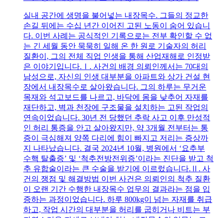
실내 공간에 생명을 불어넣는 내장목수. 그들의 정교한
손길 뒤에는 수십 년간 이어진 고된 노동이 숨어 있습니
다. 이번 사례는 공식적인 기록으로는 전부 확인할 수 없
는 긴 세월 동안 묵묵히 일해 온 한 원로 기술자의 허리
질환이, 그의 전체 직업 인생을 통해 산업재해로 인정받
은 이야기입니다.Ⅰ. 사건의 배경 의뢰인께서는 70대의
남성으로, 자신의 인생 대부분을 아파트와 상가 건설 현
장에서 내장목수로 살아왔습니다. 그의 하루는 무거운
목재와 석고보드를 나르고, 바닥에 몸을 낮추어 자재를
재단하고, 벽과 천장에 구조물을 설치하는 고된 작업의
연속이었습니다. 30년 전 당했던 추락 사고 이후 만성적
인 허리 통증을 안고 살아왔지만, 약 3개월 전부터는 통
증이 극심해져 양쪽 다리에 힘이 빠지고 저리는 증상까
지 나타났습니다. 결국 2024년 10월, 병원에서 ‘요추부
수핵 탈출증’ 및 ‘척추전방전위증’이라는 진단을 받고 척
추 유합술이라는 큰 수술을 받기에 이르렀습니다.Ⅱ. 사
건의 쟁점 및 해결방법 이번 사건은 의뢰인의 척추 질환
이 오랜 기간 수행한 내장목수 업무의 결과라는 점을 입
증하는 과정이었습니다. 하루 800kg이 넘는 자재를 취급
하고, 작업 시간의 대부분을 허리를 굽히거나 비트는 부