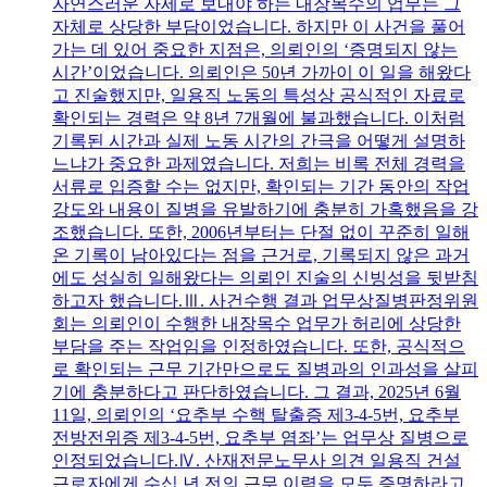
자연스러운 자세로 보내야 하는 내장목수의 업무는 그
자체로 상당한 부담이었습니다. 하지만 이 사건을 풀어
가는 데 있어 중요한 지점은, 의뢰인의 ‘증명되지 않는
시간’이었습니다. 의뢰인은 50년 가까이 이 일을 해왔다
고 진술했지만, 일용직 노동의 특성상 공식적인 자료로
확인되는 경력은 약 8년 7개월에 불과했습니다. 이처럼
기록된 시간과 실제 노동 시간의 간극을 어떻게 설명하
느냐가 중요한 과제였습니다. 저희는 비록 전체 경력을
서류로 입증할 수는 없지만, 확인되는 기간 동안의 작업
강도와 내용이 질병을 유발하기에 충분히 가혹했음을 강
조했습니다. 또한, 2006년부터는 단절 없이 꾸준히 일해
온 기록이 남아있다는 점을 근거로, 기록되지 않은 과거
에도 성실히 일해왔다는 의뢰인 진술의 신빙성을 뒷받침
하고자 했습니다.Ⅲ. 사건수행 결과 업무상질병판정위원
회는 의뢰인이 수행한 내장목수 업무가 허리에 상당한
부담을 주는 작업임을 인정하였습니다. 또한, 공식적으
로 확인되는 근무 기간만으로도 질병과의 인과성을 살피
기에 충분하다고 판단하였습니다. 그 결과, 2025년 6월
11일, 의뢰인의 ‘요추부 수핵 탈출증 제3-4-5번, 요추부
전방전위증 제3-4-5번, 요추부 염좌’는 업무상 질병으로
인정되었습니다.Ⅳ. 산재전문노무사 의견 일용직 건설
근로자에게 수십 년 전의 근무 이력을 모두 증명하라고