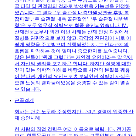
골 파열 및 관절염의 결과로 발생했을 가능성을 인정하
였습니다. 그 결과, ‘우 슬관절 내측반월상연골 후방 복
잡파열’, ‘우 슬관절 내측 골관절염’, ‘우 슬관절 내반변
형’은 모두 업무상 질병으로 최종 승인되었습니다. Ⅳ.
산재전문노무사 의견 이번 사례는 산재 인정 과정에서
질병을 단편적으로 보지 않고, 각각의 진단명이 서로 어
떻게 영향을 주고받으며 진행되었는지, 그 인과관계의
흐름을 파악하는 것이 얼마나 중요한지를 보여줍니다.
많은 분들이 ‘원래 그렇다’는 개인적 요인이라는 말 앞에
서 자신의 권리를 포기하곤 합니다. 하지만 질병에 대한
깊이 있는 의학적 이해를 바탕으로 사건의 본질을 꿰뚫
어 본다면, 개인적 요인으로 치부되었던 질병이 사실은
오랜 노동의 결과물이었음을 증명할 수 있는 길이 열릴
수 있습니다.
근골격계
회사는 단순 노무라 주장했지만…30년 경력이 입증한 산
재 승인사례
한 사람의 직업 경력은 여러 이름으로 불립니다. 전기공
으로, 형틀목공으로, 그리고 때로는 보통인부로. 30년 가