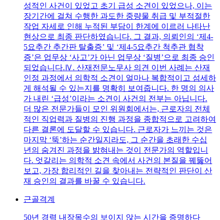
성적인 사건이 있었고 초기 급성 소견이 있었으나, 이는
장기간에 걸쳐 수행한 과도한 중량물 취급 및 부적절한
작업 자세로 인해 누적된 부담이 한계에 이르러 나타난
현상으로 최종 판단하였습니다. 그 결과, 의뢰인의 ‘제4-
5요추간 추간판 탈출증’ 및 ‘제4-5요추간 척추관 협착
증’은 업무상 ‘사고’가 아닌 업무상 ‘질병’으로 최종 승인
되었습니다.Ⅳ. 산재전문노무사 의견 이번 사례는 산재
인정 과정에서 의학적 소견이 얼마나 복합적이고 섬세하
게 해석될 수 있는지를 명확히 보여줍니다. 한 명의 의사
가 내린 ‘급성’이라는 소견이 사건의 전부는 아닙니다.
더 많은 전문가들이 모인 위원회에서는, 근로자의 전체
적인 직업력과 질병의 진행 과정을 종합적으로 고려하여
다른 결론에 도달할 수 있습니다. 근로자가 느끼는 것은
마지막 ‘뚝’하는 순간일지라도, 그 순간을 초래한 수십
년의 숨겨진 과정을 밝혀내는 것이 전문가의 역할입니
다. 엇갈리는 의학적 소견 속에서 사건의 본질을 꿰뚫어
보고, 가장 합리적인 길을 찾아내는 전략적인 판단이 산
재 승인의 결과를 바꿀 수 있습니다.
근골격계
50년 경력 내장목수의 보이지 않는 시간을 증명하다