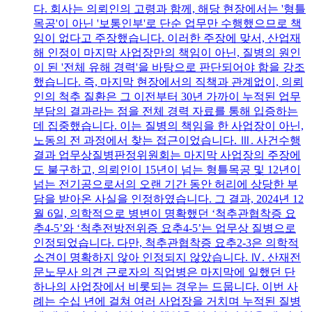
다. 회사는 의뢰인의 고령과 함께, 해당 현장에서는 '형틀
목공'이 아닌 '보통인부'로 단순 업무만 수행했으므로 책
임이 없다고 주장했습니다. 이러한 주장에 맞서, 산업재
해 인정이 마지막 사업장만의 책임이 아닌, 질병의 원인
이 된 '전체 유해 경력'을 바탕으로 판단되어야 함을 강조
했습니다. 즉, 마지막 현장에서의 직책과 관계없이, 의뢰
인의 척추 질환은 그 이전부터 30년 가까이 누적된 업무
부담의 결과라는 점을 전체 경력 자료를 통해 입증하는
데 집중했습니다. 이는 질병의 책임을 한 사업장이 아닌,
노동의 전 과정에서 찾는 접근이었습니다. Ⅲ. 사건수행
결과 업무상질병판정위원회는 마지막 사업장의 주장에
도 불구하고, 의뢰인이 15년이 넘는 형틀목공 및 12년이
넘는 전기공으로서의 오랜 기간 동안 허리에 상당한 부
담을 받아온 사실을 인정하였습니다. 그 결과, 2024년 12
월 6일, 의학적으로 병변이 명확했던 ‘척추관협착증 요
추4-5’와 ‘척추전방전위증 요추4-5’는 업무상 질병으로
인정되었습니다. 다만, 척추관협착증 요추2-3은 의학적
소견이 명확하지 않아 인정되지 않았습니다. Ⅳ. 산재전
문노무사 의견 근로자의 직업병은 마지막에 일했던 단
하나의 사업장에서 비롯되는 경우는 드뭅니다. 이번 사
례는 수십 년에 걸쳐 여러 사업장을 거치며 누적된 질병