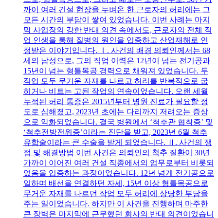
까이 여러 건설 현장을 누벼온 한 근로자의 허리에는 그
모든 시간의 부담이 쌓여 있었습니다. 이번 사례는 마지
막 사업장의 강한 반대 의견 속에서도, 근로자의 전체 직
업 인생을 통해 질병의 원인을 입증하고 산업재해로 인
정받은 이야기입니다. Ⅰ. 사건의 배경 의뢰인께서는 68
세의 남성으로, 그의 직업 이력은 12년이 넘는 전기공과
15년이 넘는 형틀목공 경력으로 채워져 있었습니다. 두
직업 모두 무거운 자재를 나르고 허리를 반복적으로 굽
히거나 비트는 고된 작업의 연속이었습니다. 오랜 세월
누적된 허리 통증은 2015년부터 병원 진료가 필요할 정
도로 심해졌고, 2023년 초에는 다리까지 저려오는 증상
으로 악화되었습니다. 결국 병원에서 ‘척추관 협착증’ 및
‘척추전방전위증’이라는 진단을 받고, 2023년 6월 척추
유합술이라는 큰 수술을 받게 되었습니다. Ⅱ. 사건의 쟁
점 및 해결방법 이번 사건은 의뢰인의 척추 질환이 30년
가까이 이어진 여러 건설 직종에서의 업무로부터 비롯되
었음을 입증하는 과정이었습니다. 12년 넘게 전기공으로
일하며 배선을 연결하던 자세, 15년 이상 형틀목공으로
무거운 자재를 나르던 작업 모두 허리에 상당한 부담을
주는 일이었습니다. 하지만 이 사건을 진행하며 마주한
큰 장벽은 마지막에 근무했던 회사의 반대 의견이었습니