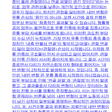
중이 쏠려 관절염이나 연골 파열이 생긴 것이다”라는 논
리로, 업무 관련성을 낮추는 개인적 요인으로 판단되는
경우가 많습니다. 하지만 관점을 달리하면, 내반 변형은
무릎 손상의 ‘원인’이 아니라, 오랜 시간에 걸쳐 진행된
업무상 부담의 ‘최종적인 결과물’일 수 있습니다. 형틀목
공의 업무는 필연적으로 무릎 안쪽에 하중을 집중시키는
무릎 부담 자세를 반복하게 됩니다. 이러한 과도한 부담
이 수십 년간 누적되면, 가장 먼저 무릎 안쪽의 충격 흡수
장치인 ‘내측 반월상 연골’이 찢어지고(파열), 관절 연골
이 닳아 없어지는(관절염) 손상이 시작됩니다. 이처럼 무
릎 안쪽의 구조물이 먼저 손상되고 닳아 없어지면, 관절
의 안쪽 간격이 서서히 좁아지게 됩니다. 그 결과, 시간이
흐르면서 다리가 자연스럽게 O자 형태로 휘어지는 ‘내
반 변형’이 2차적으로 발생하게 되는 것입니다. 즉, 의뢰
인의 ‘내반 변형’은 무릎 통증의 시작점이 아니었습니다.
업무 부담으로 인해 ‘연골 파열’과 ‘관절염’이 먼저 발생
했고, 그 결과물로서 다리의 변형이 나타난 것이라는 질
병의 진행 순서를 명확히 주장했습니다. 이는 개인적 체
형 문제라는 반론을 넘어, 내반 변형이 오랜 노동의 시간
이 남긴 상처의 일부임을 증명하는 핵심적인 과정이었습
니다. Ⅲ. 사건수행 결과 위원회는 의뢰인의 내반 변형이
장기간에 걸친 형틀목공 업무 부담으로 인한 반월상 연