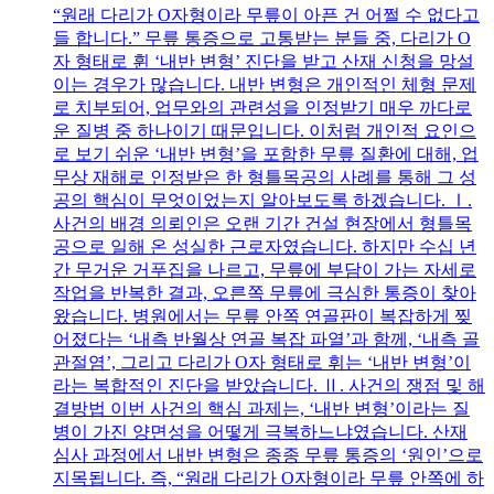
“원래 다리가 O자형이라 무릎이 아픈 건 어쩔 수 없다고
들 합니다.” 무릎 통증으로 고통받는 분들 중, 다리가 O
자 형태로 휜 ‘내반 변형’ 진단을 받고 산재 신청을 망설
이는 경우가 많습니다. 내반 변형은 개인적인 체형 문제
로 치부되어, 업무와의 관련성을 인정받기 매우 까다로
운 질병 중 하나이기 때문입니다. 이처럼 개인적 요인으
로 보기 쉬운 ‘내반 변형’을 포함한 무릎 질환에 대해, 업
무상 재해로 인정받은 한 형틀목공의 사례를 통해 그 성
공의 핵심이 무엇이었는지 알아보도록 하겠습니다. Ⅰ.
사건의 배경 의뢰인은 오랜 기간 건설 현장에서 형틀목
공으로 일해 온 성실한 근로자였습니다. 하지만 수십 년
간 무거운 거푸집을 나르고, 무릎에 부담이 가는 자세로
작업을 반복한 결과, 오른쪽 무릎에 극심한 통증이 찾아
왔습니다. 병원에서는 무릎 안쪽 연골판이 복잡하게 찢
어졌다는 ‘내측 반월상 연골 복잡 파열’과 함께, ‘내측 골
관절염’, 그리고 다리가 O자 형태로 휘는 ‘내반 변형’이
라는 복합적인 진단을 받았습니다. Ⅱ. 사건의 쟁점 및 해
결방법 이번 사건의 핵심 과제는, ‘내반 변형’이라는 질
병이 가진 양면성을 어떻게 극복하느냐였습니다. 산재
심사 과정에서 내반 변형은 종종 무릎 통증의 ‘원인’으로
지목됩니다. 즉, “원래 다리가 O자형이라 무릎 안쪽에 하