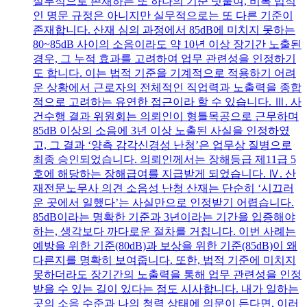
실무적으로 존재하는 또 하나의 기준 덧붙여, 비록 법적
인 명문 규정은 아니지만 실무적으로는 또 다른 기준이
존재합니다. 산재 심의 과정에서 85dB에 미치지 못하는
80~85dB 사이의 소음이라도 약 10년 이상 장기간 노출된
경우, 그 누적 효과를 고려하여 업무 관련성을 인정하기
도 합니다. 이는 법적 기준을 기계적으로 적용하기 어려
운 상황에서 근로자의 전체적인 직업력과 노출력을 종합
적으로 고려하는 유연한 접근이라 할 수 있습니다. Ⅲ. 사
건수행 결과 위원회는 의뢰인이 형틀목공으로 근무하며
85dB 이상의 소음에 3년 이상 노출된 사실을 인정하였
고, 그 결과 ‘양측 감각신경성 난청’은 업무상 질병으로
최종 승인되었습니다. 의뢰인께서는 장해등급 제11급 5
호에 해당하는 장해급여를 지급받게 되었습니다. Ⅳ. 산
재전문노무사 의견 소음성 난청 산재는 단순히 ‘시끄러
운 곳에서 일했다’는 사실만으로 인정받기 어렵습니다.
85dB이라는 명확한 기준과 3년이라는 기간을 입증해야
하는, 생각보다 까다로운 절차를 거칩니다. 이번 사례는
예방을 위한 기준(80dB)과 보상을 위한 기준(85dB)이 왜
다른지를 명확히 보여줍니다. 또한, 법적 기준에 미치지
못하더라도 장기간의 노출력을 통해 업무 관련성을 인정
받을 수 있는 길이 있다는 점도 시사합니다. 내가 일하는
곳의 소음 수준과 나의 청력 상태에 의문이 든다면, 이러