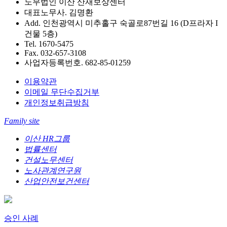
노무법인 이산 산재보상센터
대표노무사. 김명환
Add. 인천광역시 미추홀구 숙골로87번길 16 (D프라자 I
건물 5층)
Tel. 1670-5475
Fax. 032-657-3108
사업자등록번호. 682-85-01259
이용약관
이메일 무단수집거부
개인정보취급방침
Family site
이산 HR그룹
법률센터
건설노무센터
노사관계연구원
산업안전보건센터
승인 사례