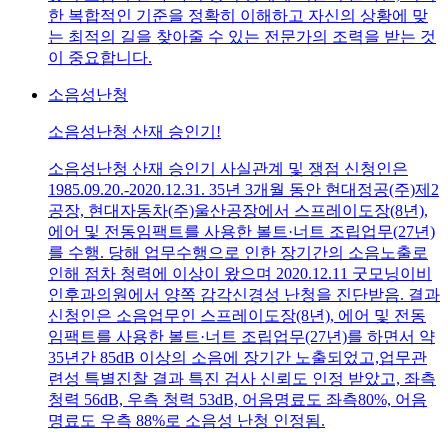
한 복합적인 기준을 정확히 이해하고 자신의 상황에 맞
는 최적의 길을 찾아줄 수 있는 전문가의 조력을 받는 것
이 중요합니다.
소음성난청
소음성난청 산재 승인기!
소음성난청 산재 승인기 사실관계 및 쟁점 신청인은
1985.09.20.-2020.12.31. 35년 3개월 동안 현대정공(주)제2
공장, 현대자동차(주)울산공장에서 스프레이도장(8년),
에어 및 전동임팩트를 사용한 볼트·너트 조립업무(27년)
를 수행. 당해 업무수행으로 인한 장기간의 소음노출로
인해 점차 청력에 이상이 왔으며 2020.12.11 굿모닝이비
인후과의원에서 양쪽 감각신경성 난청을 진단받음. 결과
신청인은 소음업무인 스프레이도장(8년), 에어 및 전동
임팩트를 사용한 볼트·너트 조립업무(27년)를 하면서 약
35년간 85dB 이상의 소음에 장기간 노출되었고,업무관
련성 특별진찰 결과 특진 검사 신뢰도 인정 받았고, 좌측
청력 56dB, 우측 청력 53dB, 어음명료도 좌측80%, 어음
명료도 우측 88%로 소음성 난청 인정됨.