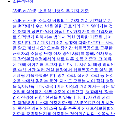
소음성난청
85dB vs 80dB, 소음성 난청의 두 가지 기준
85dB vs 80dB, 소음성 난청의 두 가지 기준 시끄러운 건
설 현장에서 수십 년을 일한 근로자의 귀가 멀어가는 것
은 어쩌면 당연한 일이 아닙니다. 하지만 이를 산업재해
로 인정받기 위해서는 법에서 정한 명확한 기준을 넘어
야 합니다. 그런데 이 기준이 상황에 따라 다르다는 사실
을 알고 계셨나요? 오늘은 장기간 형틀목공으로 근무한
근로자의 소음성 난청 산재 승인 사례를 통해, 산재보상
과 작업환경측정에서의 서로 다른 소음 기준과 그 이유
에 대해 이야기해 보고자 합니다. Ⅰ. 사건의 배경 의뢰인
은 수십 년간 여러 건설 현장에서 형틀목공으로 일해 온
베테랑 기술자였습니다. 망치 소리, 절단기 소리 등 온갖
소음 속에서 일하는 동안, 자신도 모르는 사이 점차 청력
을 잃어갔습니다. 결국 1미터 이상의 거리에서는 작은 말
소리를 알아듣기 힘든 수준에 이르렀고, 병원에서 ‘양측
감각신경성 난청’ 진단을 받았습니다. Ⅱ. 사건의 쟁점
및 해결방법 1. 산재 인정기준: 왜 ‘85dB’인가? 이번 사건
의 핵심은 의뢰인의 소음 노출 수준이 산재보상보험법의
기준을 충족하는지를 입증하는 것이었습니다. 소음성 난