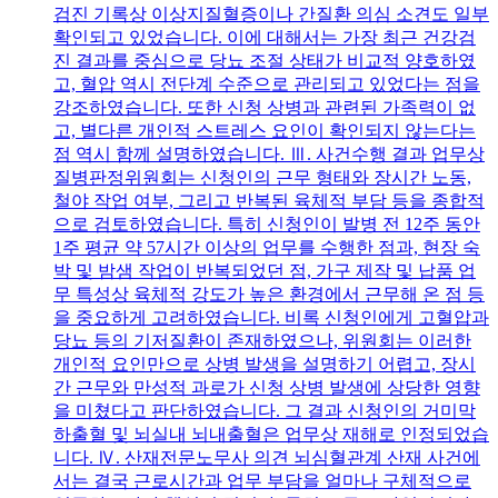
검진 기록상 이상지질혈증이나 간질환 의심 소견도 일부
확인되고 있었습니다. 이에 대해서는 가장 최근 건강검
진 결과를 중심으로 당뇨 조절 상태가 비교적 양호하였
고, 혈압 역시 전단계 수준으로 관리되고 있었다는 점을
강조하였습니다. 또한 신청 상병과 관련된 가족력이 없
고, 별다른 개인적 스트레스 요인이 확인되지 않는다는
점 역시 함께 설명하였습니다. Ⅲ. 사건수행 결과 업무상
질병판정위원회는 신청인의 근무 형태와 장시간 노동,
철야 작업 여부, 그리고 반복된 육체적 부담 등을 종합적
으로 검토하였습니다. 특히 신청인이 발병 전 12주 동안
1주 평균 약 57시간 이상의 업무를 수행한 점과, 현장 숙
박 및 밤샘 작업이 반복되었던 점, 가구 제작 및 납품 업
무 특성상 육체적 강도가 높은 환경에서 근무해 온 점 등
을 중요하게 고려하였습니다. 비록 신청인에게 고혈압과
당뇨 등의 기저질환이 존재하였으나, 위원회는 이러한
개인적 요인만으로 상병 발생을 설명하기 어렵고, 장시
간 근무와 만성적 과로가 신청 상병 발생에 상당한 영향
을 미쳤다고 판단하였습니다. 그 결과 신청인의 거미막
하출혈 및 뇌실내 뇌내출혈은 업무상 재해로 인정되었습
니다. Ⅳ. 산재전문노무사 의견 뇌심혈관계 산재 사건에
서는 결국 근로시간과 업무 부담을 얼마나 구체적으로