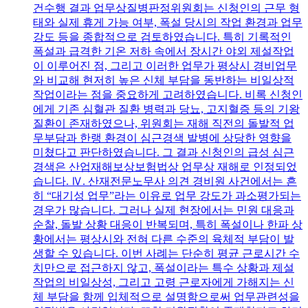
건수행 결과 업무상질병판정위원회는 신청인의 근무 형
태와 실제 휴게 가능 여부, 폭설 당시의 작업 환경과 업무
강도 등을 종합적으로 검토하였습니다. 특히 기록적인
폭설과 급격한 기온 저하 속에서 장시간 야외 제설작업
이 이루어진 점, 그리고 이러한 업무가 평상시 경비업무
와 비교해 현저히 높은 신체 부담을 동반하는 비일상적
작업이라는 점을 중요하게 고려하였습니다. 비록 신청인
에게 기존 심혈관 질환 병력과 당뇨, 고지혈증 등의 기왕
질환이 존재하였으나, 위원회는 재해 직전의 돌발적 업
무부담과 한랭 환경이 심근경색 발병에 상당한 영향을
미쳤다고 판단하였습니다. 그 결과 신청인의 급성 심근
경색은 산업재해보상보험법상 업무상 재해로 인정되었
습니다. Ⅳ. 산재전문노무사 의견 경비원 사건에서는 흔
히 “대기성 업무”라는 이유로 업무 강도가 과소평가되는
경우가 많습니다. 그러나 실제 현장에서는 민원 대응과
순찰, 돌발 상황 대응이 반복되며, 특히 폭설이나 한파 상
황에서는 평상시와 전혀 다른 수준의 육체적 부담이 발
생할 수 있습니다. 이번 사례는 단순히 평균 근로시간 수
치만으로 접근하지 않고, 폭설이라는 특수 상황과 제설
작업의 비일상성, 그리고 고령 근로자에게 가해지는 신
체 부담을 함께 입체적으로 설명함으로써 업무관련성을