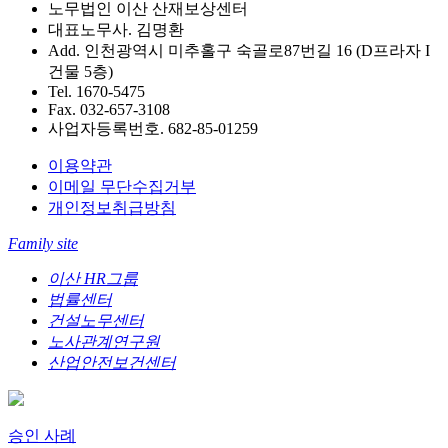
노무법인 이산 산재보상센터
대표노무사. 김명환
Add. 인천광역시 미추홀구 숙골로87번길 16 (D프라자 I
건물 5층)
Tel. 1670-5475
Fax. 032-657-3108
사업자등록번호. 682-85-01259
이용약관
이메일 무단수집거부
개인정보취급방침
Family site
이산 HR그룹
법률센터
건설노무센터
노사관계연구원
산업안전보건센터
승인 사례