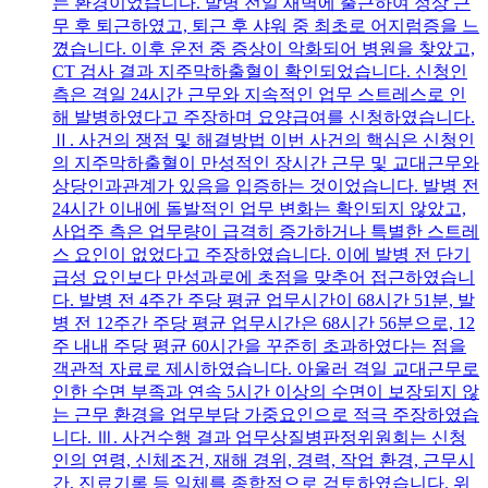
는 환경이었습니다. 발병 전일 새벽에 출근하여 정상 근
무 후 퇴근하였고, 퇴근 후 샤워 중 최초로 어지럼증을 느
꼈습니다. 이후 운전 중 증상이 악화되어 병원을 찾았고,
CT 검사 결과 지주막하출혈이 확인되었습니다. 신청인
측은 격일 24시간 근무와 지속적인 업무 스트레스로 인
해 발병하였다고 주장하며 요양급여를 신청하였습니다.
Ⅱ. 사건의 쟁점 및 해결방법 이번 사건의 핵심은 신청인
의 지주막하출혈이 만성적인 장시간 근무 및 교대근무와
상당인과관계가 있음을 입증하는 것이었습니다. 발병 전
24시간 이내에 돌발적인 업무 변화는 확인되지 않았고,
사업주 측은 업무량이 급격히 증가하거나 특별한 스트레
스 요인이 없었다고 주장하였습니다. 이에 발병 전 단기
급성 요인보다 만성과로에 초점을 맞추어 접근하였습니
다. 발병 전 4주간 주당 평균 업무시간이 68시간 51분, 발
병 전 12주간 주당 평균 업무시간은 68시간 56분으로, 12
주 내내 주당 평균 60시간을 꾸준히 초과하였다는 점을
객관적 자료로 제시하였습니다. 아울러 격일 교대근무로
인한 수면 부족과 연속 5시간 이상의 수면이 보장되지 않
는 근무 환경을 업무부담 가중요인으로 적극 주장하였습
니다. Ⅲ. 사건수행 결과 업무상질병판정위원회는 신청
인의 연령, 신체조건, 재해 경위, 경력, 작업 환경, 근무시
간, 진료기록 등 일체를 종합적으로 검토하였습니다. 위