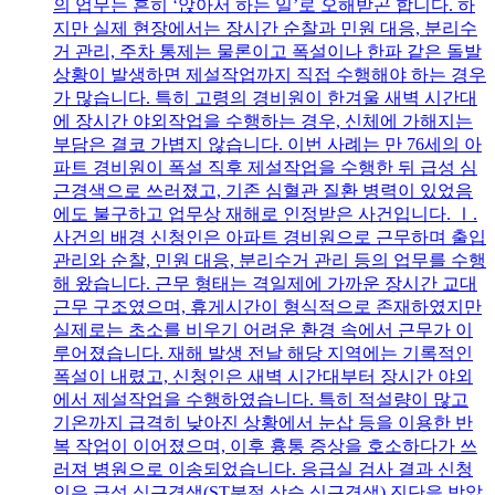
의 업무는 흔히 ‘앉아서 하는 일’로 오해받곤 합니다. 하
지만 실제 현장에서는 장시간 순찰과 민원 대응, 분리수
거 관리, 주차 통제는 물론이고 폭설이나 한파 같은 돌발
상황이 발생하면 제설작업까지 직접 수행해야 하는 경우
가 많습니다. 특히 고령의 경비원이 한겨울 새벽 시간대
에 장시간 야외작업을 수행하는 경우, 신체에 가해지는
부담은 결코 가볍지 않습니다. 이번 사례는 만 76세의 아
파트 경비원이 폭설 직후 제설작업을 수행한 뒤 급성 심
근경색으로 쓰러졌고, 기존 심혈관 질환 병력이 있었음
에도 불구하고 업무상 재해로 인정받은 사건입니다. Ⅰ.
사건의 배경 신청인은 아파트 경비원으로 근무하며 출입
관리와 순찰, 민원 대응, 분리수거 관리 등의 업무를 수행
해 왔습니다. 근무 형태는 격일제에 가까운 장시간 교대
근무 구조였으며, 휴게시간이 형식적으로 존재하였지만
실제로는 초소를 비우기 어려운 환경 속에서 근무가 이
루어졌습니다. 재해 발생 전날 해당 지역에는 기록적인
폭설이 내렸고, 신청인은 새벽 시간대부터 장시간 야외
에서 제설작업을 수행하였습니다. 특히 적설량이 많고
기온까지 급격히 낮아진 상황에서 눈삽 등을 이용한 반
복 작업이 이어졌으며, 이후 흉통 증상을 호소하다가 쓰
러져 병원으로 이송되었습니다. 응급실 검사 결과 신청
인은 급성 심근경색(ST분절 상승 심근경색) 진단을 받았