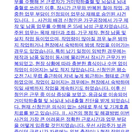
무를 수행해 온 근로자가 거미막하출혈 및 뇌실내 뇌내
출혈로 쓰러진 이후, 장시간 근무와 반복된 철야 작업, 과
중한 업무 부담이 인정되어 업무상 재해로 승인된 사건
입니다. Ⅰ. 사건의 배경 신청인은 가구공장에서 가구 제
작 및 납품 업무를 수행해 온 55세 남성 근로자였습니다.
주된 업무는 목재 재단과 조립, 가구 제작, 현장 납품 및
설치 작업 등이었으며, 작업량이 많아질 경우 늦은 밤까
지 작업하거나 현장에서 숙박하며 밤샘 작업을 이어가는
경우도 있었습니다. 특히 납기 일정이 임박한 경우에는
제작과 납품 일정이 동시에 몰리면서 장시간 근무가 반
복되었고, 현장 상황에 따라 충분한 휴식이나 수면 없이
작업이 이어지는 날도 적지 않았습니다. 신청인은 평소
오전 7시 무렵 출근하여 저녁 늦게 퇴근하는 형태로 근무
하였으며, 작업이 길어지는 경우에는 현장에서 숙박하며
익일 새벽까지 작업을 계속하기도 하였습니다. 이후 신
청인은 근무 중 이상 증상을 보였고, 응급실로 이송되어
거미막하출혈 및 뇌실내 뇌내출혈 진단을 받게 되었습니
다. 현재 신청인은 의식이 없는 상태로 투석 및 기계호흡
치료를 받고 있습니다. Ⅱ. 사건의 쟁점 및 해결방법 이번
사건의 가장 큰 어려움은 정확한 근로시간과 업무 부담
을 어떻게 입증할 것인지였습니다. 우선 사업주가 보관
중이던 근로시간 자료에는 외부 출장이나 현장 작업으로