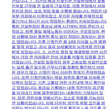
건입니다. Ⅰ. 사건의 배경 신청인은 건설현장에서 보통
인부로 근무해 온 일용직 근로자로, 각종 현장에서 자재
운반과 정리, 보조 작업 등을 수행해 왔습니다. 작업은 대
부분 야외에서 이루어졌고, 무거운 자재를 반복적으로
옮기거나 장시간 서서 작업하는 환경이 지속되었습니다.
특히 건설현장의 특성상 새벽 시간부터 작업 준비가 시
작되고, 하루 종일 육체노동이 이어지는 구조였으며, 현
장 상황에 따라 충분한 휴식 없이 작업이 계속되는 경우
도 많았습니다. 이후 신청인은 몸 상태 이상을 느껴 병원
을 찾게 되었고, 검사 결과 상세불명의 뇌경색증 진단을
받게 되었습니다. Ⅱ. 사건의 쟁점 및 해결방법 이번 사건
에서 가장 큰 어려움은 만성 과로를 어떻게 입증할 것인
지였습니다. 건설업 일용직의 경우 고용보험 자료만으로
는 실제 출근 일수와 근무시간을 정확히 확인하기 어려
운 경우가 많고, 신청인 역시 이러한 한계가 존재하였습
니다. 또한 신청인에게는 매일 음주와 흡연을 지속해 온
이력이 있었고, 기존 고혈압 관련 수진내역 역시 확인되
고 있었습니다. 응급실 기록에는 내원 직전까지 피곤함
을 이겨내기 위해 음주하였다는 내용까지 기재되어 있
어, 업무 관련성을 약화시키는 요소로 작용할 가능성이
큰 상황이었습니다. 이에 단순히 개인적 위험 요인을 방
어하는 방식이 아니라, 실제 업무 환경과 노동 강도를 구