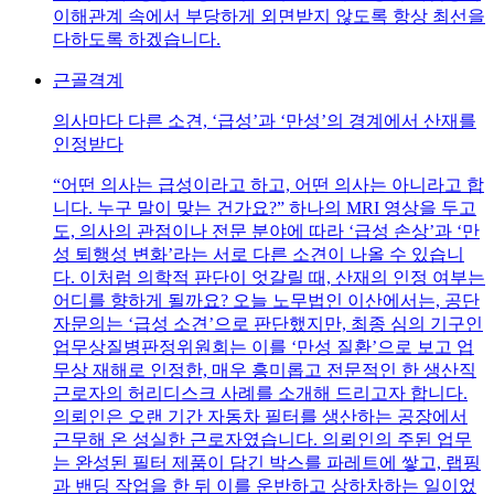
이해관계 속에서 부당하게 외면받지 않도록 항상 최선을
다하도록 하겠습니다.
근골격계
의사마다 다른 소견, ‘급성’과 ‘만성’의 경계에서 산재를
인정받다
“어떤 의사는 급성이라고 하고, 어떤 의사는 아니라고 합
니다. 누구 말이 맞는 건가요?” 하나의 MRI 영상을 두고
도, 의사의 관점이나 전문 분야에 따라 ‘급성 손상’과 ‘만
성 퇴행성 변화’라는 서로 다른 소견이 나올 수 있습니
다. 이처럼 의학적 판단이 엇갈릴 때, 산재의 인정 여부는
어디를 향하게 될까요? 오늘 노무법인 이산에서는, 공단
자문의는 ‘급성 소견’으로 판단했지만, 최종 심의 기구인
업무상질병판정위원회는 이를 ‘만성 질환’으로 보고 업
무상 재해로 인정한, 매우 흥미롭고 전문적인 한 생산직
근로자의 허리디스크 사례를 소개해 드리고자 합니다.
의뢰인은 오랜 기간 자동차 필터를 생산하는 공장에서
근무해 온 성실한 근로자였습니다. 의뢰인의 주된 업무
는 완성된 필터 제품이 담긴 박스를 파레트에 쌓고, 랩핑
과 밴딩 작업을 한 뒤 이를 운반하고 상하차하는 일이었