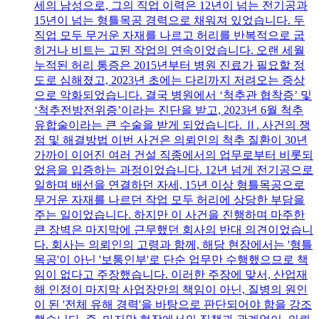
세의 남성으로, 그의 직업 이력은 12년이 넘는 전기공과
15년이 넘는 형틀목공 경력으로 채워져 있었습니다. 두
직업 모두 무거운 자재를 나르고 허리를 반복적으로 굽
히거나 비트는 고된 작업의 연속이었습니다. 오랜 세월
누적된 허리 통증은 2015년부터 병원 진료가 필요할 정
도로 심해졌고, 2023년 초에는 다리까지 저려오는 증상
으로 악화되었습니다. 결국 병원에서 ‘척추관 협착증’ 및
‘척추전방전위증’이라는 진단을 받고, 2023년 6월 척추
유합술이라는 큰 수술을 받게 되었습니다. Ⅱ. 사건의 쟁
점 및 해결방법 이번 사건은 의뢰인의 척추 질환이 30년
가까이 이어진 여러 건설 직종에서의 업무로부터 비롯되
었음을 입증하는 과정이었습니다. 12년 넘게 전기공으로
일하며 배선을 연결하던 자세, 15년 이상 형틀목공으로
무거운 자재를 나르던 작업 모두 허리에 상당한 부담을
주는 일이었습니다. 하지만 이 사건을 진행하며 마주한
큰 장벽은 마지막에 근무했던 회사의 반대 의견이었습니
다. 회사는 의뢰인의 고령과 함께, 해당 현장에서는 '형틀
목공'이 아닌 '보통인부'로 단순 업무만 수행했으므로 책
임이 없다고 주장했습니다. 이러한 주장에 맞서, 산업재
해 인정이 마지막 사업장만의 책임이 아닌, 질병의 원인
이 된 '전체 유해 경력'을 바탕으로 판단되어야 함을 강조