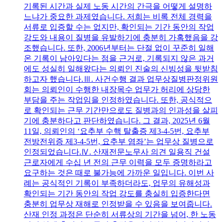
기록된 시간과 실제 노동 시간의 간극을 어떻게 설명하
느냐가 중요한 과제였습니다. 저희는 비록 전체 경력을
서류로 입증할 수는 없지만, 확인되는 기간 동안의 작업
강도와 내용이 질병을 유발하기에 충분히 가혹했음을 강
조했습니다. 또한, 2006년부터는 단절 없이 꾸준히 일해
온 기록이 남아있다는 점을 근거로, 기록되지 않은 과거
에도 성실히 일해왔다는 의뢰인 진술의 신빙성을 뒷받침
하고자 했습니다.Ⅲ. 사건수행 결과 업무상질병판정위원
회는 의뢰인이 수행한 내장목수 업무가 허리에 상당한
부담을 주는 작업임을 인정하였습니다. 또한, 공식적으
로 확인되는 근무 기간만으로도 질병과의 인과성을 살피
기에 충분하다고 판단하였습니다. 그 결과, 2025년 6월
11일, 의뢰인의 ‘요추부 수핵 탈출증 제3-4-5번, 요추부
전방전위증 제3-4-5번, 요추부 염좌’는 업무상 질병으로
인정되었습니다.Ⅳ. 산재전문노무사 의견 일용직 건설
근로자에게 수십 년 전의 근무 이력을 모두 증명하라고
요구하는 것은 때로 불가능에 가까운 일입니다. 이번 사
례는 공식적인 기록이 부족하더라도, 업무의 유해성과
확인되는 기간 동안의 작업 강도를 충실히 입증한다면
충분히 업무상 재해로 인정받을 수 있음을 보여줍니다.
산재 인정 과정은 단순히 서류상의 기간을 넘어, 한 노동