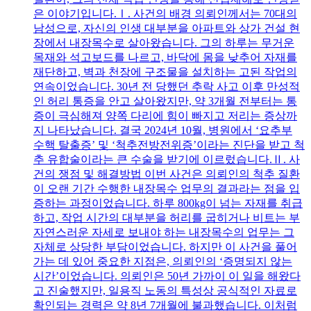
은 이야기입니다.Ⅰ. 사건의 배경 의뢰인께서는 70대의
남성으로, 자신의 인생 대부분을 아파트와 상가 건설 현
장에서 내장목수로 살아왔습니다. 그의 하루는 무거운
목재와 석고보드를 나르고, 바닥에 몸을 낮추어 자재를
재단하고, 벽과 천장에 구조물을 설치하는 고된 작업의
연속이었습니다. 30년 전 당했던 추락 사고 이후 만성적
인 허리 통증을 안고 살아왔지만, 약 3개월 전부터는 통
증이 극심해져 양쪽 다리에 힘이 빠지고 저리는 증상까
지 나타났습니다. 결국 2024년 10월, 병원에서 ‘요추부
수핵 탈출증’ 및 ‘척추전방전위증’이라는 진단을 받고 척
추 유합술이라는 큰 수술을 받기에 이르렀습니다.Ⅱ. 사
건의 쟁점 및 해결방법 이번 사건은 의뢰인의 척추 질환
이 오랜 기간 수행한 내장목수 업무의 결과라는 점을 입
증하는 과정이었습니다. 하루 800kg이 넘는 자재를 취급
하고, 작업 시간의 대부분을 허리를 굽히거나 비트는 부
자연스러운 자세로 보내야 하는 내장목수의 업무는 그
자체로 상당한 부담이었습니다. 하지만 이 사건을 풀어
가는 데 있어 중요한 지점은, 의뢰인의 ‘증명되지 않는
시간’이었습니다. 의뢰인은 50년 가까이 이 일을 해왔다
고 진술했지만, 일용직 노동의 특성상 공식적인 자료로
확인되는 경력은 약 8년 7개월에 불과했습니다. 이처럼