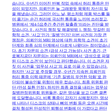
습니다. 수년간 이어진 반복 작업 속에서 허리 통증은 만
성이 되었지만, 의뢰인은 늘 그래왔듯 묵묵히 자신의 일
을 해냈습니다. 그러던 어느 날, 평소처럼 제품 박스를 들
어 옮기는 순간 허리에 극심한 통증을 느끼며 쓰러졌고,
병원에서 ‘제4-5요추간 추간판 탈출증’이라는 진단을 받
았습니다.Ⅱ. 사건의 쟁점 및 해결방법 1. 쟁점: 엇갈린 의
학적 소견, ‘사고’인가 ‘질병’인가? 이번 사건의 가장 큰
쟁점은, 의뢰인의 MRI 영상에 대한 의학적 소견이 초기
단계와 최종 심의 단계에서 다르게 나왔다는 점이었습니
다. 초기 자문의 소견 (급성 사고 가능성): 사건 초기, 근
로복지공단 자문의는 의뢰인의 MRI에서 ‘급성으로 파열
된 디스크 소견’이 보인다고 판단했습니다. 이 소견은 자
칫 이 사건을 ‘업무상 사고’의 길로 이끌 수 있었습니다.
하지만 ‘사고’로 주장할 경우, 수년간 지속된 의뢰인의
허리 통증 이력 때문에 ‘기존 질병의 우연한 악화’로 판
단되어 불승인될 위험이 매우 컸습니다. 최종 위원회 판
단 (만성 질환 인정): 하지만 최종 결정을 내리는 업무상
질병판정위원회 위원들은, 같은 영상을 보고 다른 결론
에 도달했습니다. 비록 통증이 갑자기 심해졌지만, 영상
에 나타난 디스크의 상태나 뼈의 변화 등은 오랜 시간에
걸쳐 형성된 만성적인 퇴행성 변화에 더 가깝다고 판단