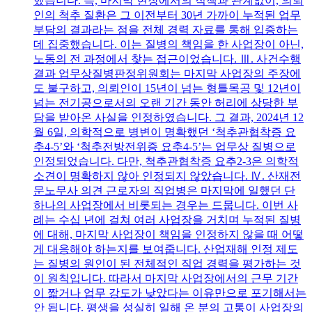
했습니다. 즉, 마지막 현장에서의 직책과 관계없이, 의뢰
인의 척추 질환은 그 이전부터 30년 가까이 누적된 업무
부담의 결과라는 점을 전체 경력 자료를 통해 입증하는
데 집중했습니다. 이는 질병의 책임을 한 사업장이 아닌,
노동의 전 과정에서 찾는 접근이었습니다. Ⅲ. 사건수행
결과 업무상질병판정위원회는 마지막 사업장의 주장에
도 불구하고, 의뢰인이 15년이 넘는 형틀목공 및 12년이
넘는 전기공으로서의 오랜 기간 동안 허리에 상당한 부
담을 받아온 사실을 인정하였습니다. 그 결과, 2024년 12
월 6일, 의학적으로 병변이 명확했던 ‘척추관협착증 요
추4-5’와 ‘척추전방전위증 요추4-5’는 업무상 질병으로
인정되었습니다. 다만, 척추관협착증 요추2-3은 의학적
소견이 명확하지 않아 인정되지 않았습니다. Ⅳ. 산재전
문노무사 의견 근로자의 직업병은 마지막에 일했던 단
하나의 사업장에서 비롯되는 경우는 드뭅니다. 이번 사
례는 수십 년에 걸쳐 여러 사업장을 거치며 누적된 질병
에 대해, 마지막 사업장이 책임을 인정하지 않을 때 어떻
게 대응해야 하는지를 보여줍니다. 산업재해 인정 제도
는 질병의 원인이 된 전체적인 직업 경력을 평가하는 것
이 원칙입니다. 따라서 마지막 사업장에서의 근무 기간
이 짧거나 업무 강도가 낮았다는 이유만으로 포기해서는
안 됩니다. 평생을 성실히 일해 온 분의 고통이 사업장의