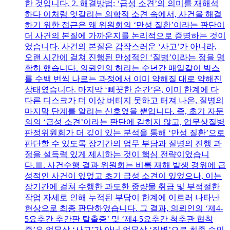
한 것입니다. 2. 해결방법: ‘급성 소견’의 의미를 재해석
하다 이처럼 엇갈리는 의학적 소견 속에서, 사건을 해결
하기 위한 접근은 왜 위원회의 ‘만성 질환’이라는 판단이
더 사건의 본질에 가까운지를 논리적으로 증명하는 것이
었습니다. 사건의 본질은 갑작스러운 ‘사고’가 아니라,
오랜 시간에 걸쳐 진행된 만성적인 ‘질병’이라는 점을 명
확히 했습니다. 의뢰인의 허리는 수년간 매일같이 박스
를 수백 번씩 나르는 과정에서 이미 약해질 대로 약해진
상태였습니다. 마지막 ‘삐끗한 순간’은, 이미 한계에 다
다른 디스크가 더 이상 버티지 못하고 터져 나온, 질병의
마지막 단계를 알리는 신호였을 뿐입니다. 즉, 초기 자문
의의 ‘급성 소견’이라는 판단에 갇히지 않고, 업무상질병
판정위원회가 더 깊이 있는 분석을 통해 ‘만성 질환’으로
판단할 수 있도록 장기간의 업무 부담과 질병의 진행 과
정을 설득력 있게 제시하는 것이 핵심 전략이었습니
다.Ⅲ. 사건수행 결과 위원회는 비록 재해 발생 경위에 급
성적인 사건이 있었고 초기 급성 소견이 있었으나, 이는
장기간에 걸쳐 수행한 과도한 중량물 취급 및 부적절한
작업 자세로 인해 누적된 부담이 한계에 이르러 나타난
현상으로 최종 판단하였습니다. 그 결과, 의뢰인의 ‘제4-
5요추간 추간판 탈출증’ 및 ‘제4-5요추간 척추관 협착
증’은 업무상 ‘사고’가 아닌 업무상 ‘질병’으로 최종 승인