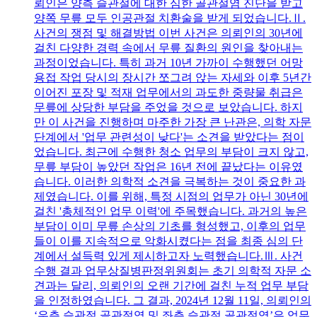
뢰인은 양측 슬관절에 대한 심한 골관절염 진단을 받고
양쪽 무릎 모두 인공관절 치환술을 받게 되었습니다.Ⅱ.
사건의 쟁점 및 해결방법 이번 사건은 의뢰인의 30년에
걸친 다양한 경력 속에서 무릎 질환의 원인을 찾아내는
과정이었습니다. 특히 과거 10년 가까이 수행했던 어망
용접 작업 당시의 장시간 쪼그려 앉는 자세와 이후 5년간
이어진 포장 및 적재 업무에서의 과도한 중량물 취급은
무릎에 상당한 부담을 주었을 것으로 보았습니다. 하지
만 이 사건을 진행하며 마주한 가장 큰 난관은, 의학 자문
단계에서 '업무 관련성이 낮다'는 소견을 받았다는 점이
었습니다. 최근에 수행한 청소 업무의 부담이 크지 않고,
무릎 부담이 높았던 작업은 16년 전에 끝났다는 이유였
습니다. 이러한 의학적 소견을 극복하는 것이 중요한 과
제였습니다. 이를 위해, 특정 시점의 업무가 아닌 30년에
걸친 '총체적인 업무 이력'에 주목했습니다. 과거의 높은
부담이 이미 무릎 손상의 기초를 형성했고, 이후의 업무
들이 이를 지속적으로 악화시켰다는 점을 최종 심의 단
계에서 설득력 있게 제시하고자 노력했습니다.Ⅲ. 사건
수행 결과 업무상질병판정위원회는 초기 의학적 자문 소
견과는 달리, 의뢰인의 오랜 기간에 걸친 누적 업무 부담
을 인정하였습니다. 그 결과, 2024년 12월 11일, 의뢰인의
‘우측 슬관절 골관절염 및 좌측 슬관절 골관절염’은 업무