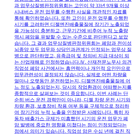
과 업무상질병판정위원회는 고인이 약 33년 9개월 이상
시내버스 운전 업무를 수행한 사실을 객관적인 자료를
통해 확인하였습니다. 또한 고인이 운전 업무를 수행한
시기를 고려하면 디젤엔진배출물질에 장기간 노출되었
을 가능성이 충분하고, 근무기간에 비추어 누적 노출량
역시 폐암을 유발할 수 있는 수준으로 판단된다고 보았
습니다. 그 결과 업무상질병판정위원회는 폐암과 전이성
뇌종양 모두 업무와 상당인과관계가 인정되는 업무상 질
병으로 판단하였고, 유족급여 및 장의비 지급 대상이 되
는 산업재해로 인정하였습니다.Ⅳ. 산재전문노무사 의견
직업성 폐암 사건에서는 흡연력이나 개인적 요인만으로
업무관련성이 결정되지 않습니다. 실제로 어떤 차량을
얼마나 오랫동안 운전하였는지, 디젤엔진배출물질에 어
느 정도 노출되었는지, 당시의 작업환경이 어떠했는지를
종합적으로 살펴보는 것이 중요합니다. 이번 사례는 단
순히 버스 운전 경력만이 아니라, 디젤 차량 운전 시기와
차량 환경, 보호장비 착용 여부 등을 구체적으로 정리하
여 장기간의 누적 노출을 인정받은 사례입니다. 특히 자
동차 배출가스 규제가 미흡했던 시기의 운전 업무가 폐
암 발병에 중요한 영향을 미쳤다는 점이 인정되었다는
점에서 의미가 있습니다. 직업성 암은 수십 년에 걸친 직