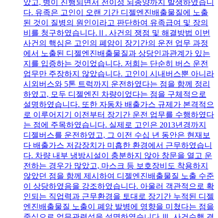
았고, 병이 진행되면서 전이성 뇌종양까지 발생하였습니
다. 유족은 고인이 오랜 기간 디젤엔진배출물질에 노출
된 것이 질병의 원인이라고 판단하여 유족급여 및 장의
비를 청구하였습니다.Ⅱ. 사건의 쟁점 및 해결방법 이번
사건의 핵심은 고인의 폐암이 장기간의 운전 업무 과정
에서 노출된 디젤엔진배출물질과 상당인과관계가 있는
지를 입증하는 것이었습니다. 저희는 단순히 버스 운전
업무만 주장하지 않았습니다. 고인이 시내버스뿐 아니라
시외버스와 5톤 트럭까지 운전하였다는 점을 함께 정리
하였고, 모두 디젤엔진 차량이었다는 점을 구체적으로
설명하였습니다. 또한 자동차 배출가스 규제가 본격적으
로 이루어지기 이전부터 장기간 운전 업무를 수행하였다
는 점에 주목하였습니다. 실제로 고인은 2013년경까지
디젤버스를 운전하였고, 그 이전 수십 년 동안은 현재보
다 배출가스 저감장치가 미흡한 환경에서 근무하였습니
다. 차량 내부 냉방시설이 충분하지 않아 창문을 열고 운
전하는 경우가 많았고, 마스크 등 보호장비도 착용하지
않았던 점을 함께 제시하여 디젤엔진배출물질 노출 수준
이 상당하였음을 강조하였습니다. 아울러 객관적으로 확
인되는 직업력과 근무환경을 토대로 장기간 누적된 디젤
엔진배출물질 노출이 폐암 발병에 영향을 미쳤다는 점을
중심으로 업무관련성을 설명하였습니다.Ⅲ. 사건수행 결