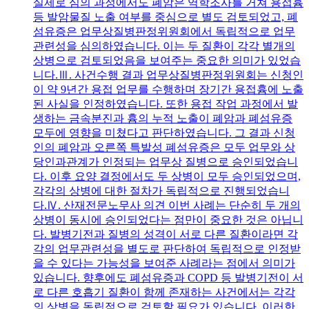
실제로 심의 과정에서도 폐암은 역학조사를 거쳐 용접흄
등 발암물질 노출 여부를 중심으로 별도 검토되었고, 폐
섬유증은 업무상질병판정위원회에서 독립적으로 업무
관련성을 심의하였습니다. 이는 두 질환이 각각 별개의
상병으로 검토되었음을 보여주는 중요한 의미가 있었습
니다.Ⅲ. 사건수행 결과 업무상질병판정위원회는 신청인
이 약 9년간 용접 업무를 수행하며 장기간 용접흄에 노출
된 사실을 인정하였습니다. 또한 용접 작업 과정에서 발
생하는 금속분진과 흄의 누적 노출이 폐암과 폐섬유증
모두에 영향을 미쳤다고 판단하였습니다. 그 결과 신청
인의 폐암과 오른쪽 특발성 폐섬유증은 모두 업무와 상
당인과관계가 인정되는 업무상 질병으로 승인되었습니
다. 이후 요양 결정에서도 두 상병이 모두 승인되었으며,
각각의 상병에 대한 절차가 독립적으로 진행되었습니
다.Ⅳ. 산재전문노무사 의견 이번 사례는 단순히 두 개의
상병이 동시에 승인되었다는 점만이 중요한 것은 아닙니
다. 발병기전과 질병의 성격이 서로 다른 질환이라면 각
각의 업무관련성을 별도로 판단하여 독립적으로 인정받
을 수 있다는 가능성을 보여준 사례라는 점에서 의미가
있습니다. 향후에도 폐섬유증과 COPD 등 발병기전이 서
로 다른 호흡기 질환이 함께 존재하는 사건에서는 각각
의 상병을 독립적으로 검토할 필요가 있습니다. 이러한