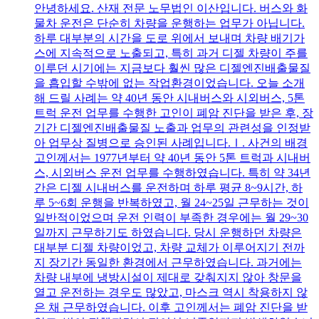
안녕하세요. 산재 전문 노무법인 이산입니다. 버스와 화
물차 운전은 단순히 차량을 운행하는 업무가 아닙니다.
하루 대부분의 시간을 도로 위에서 보내며 차량 배기가
스에 지속적으로 노출되고, 특히 과거 디젤 차량이 주를
이루던 시기에는 지금보다 훨씬 많은 디젤엔진배출물질
을 흡입할 수밖에 없는 작업환경이었습니다. 오늘 소개
해 드릴 사례는 약 40년 동안 시내버스와 시외버스, 5톤
트럭 운전 업무를 수행한 고인이 폐암 진단을 받은 후, 장
기간 디젤엔진배출물질 노출과 업무의 관련성을 인정받
아 업무상 질병으로 승인된 사례입니다.Ⅰ. 사건의 배경
고인께서는 1977년부터 약 40년 동안 5톤 트럭과 시내버
스, 시외버스 운전 업무를 수행하였습니다. 특히 약 34년
간은 디젤 시내버스를 운전하며 하루 평균 8~9시간, 하
루 5~6회 운행을 반복하였고, 월 24~25일 근무하는 것이
일반적이었으며 운전 인력이 부족한 경우에는 월 29~30
일까지 근무하기도 하였습니다. 당시 운행하던 차량은
대부분 디젤 차량이었고, 차량 교체가 이루어지기 전까
지 장기간 동일한 환경에서 근무하였습니다. 과거에는
차량 내부에 냉방시설이 제대로 갖춰지지 않아 창문을
열고 운전하는 경우도 많았고, 마스크 역시 착용하지 않
은 채 근무하였습니다. 이후 고인께서는 폐암 진단을 받