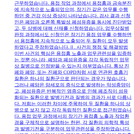
근무하였습니다. 용접 작업 과정에서 용접흄과 금속분진
에 지속적으로 노출되었으며, 장기간 같은 업무를 수행
하던 중 건강 이상 증상이 나타났습니다. 검사 결과 신청
인은 폐암과 오른쪽 특발성 폐섬유증을 동시에 진단받았
고, 두 상병에 대해 산재를 신청하였습니다. 업무상질병
판정 과정에서도 신청인은 장기간 용접 업무를 수행하면
서 용접흄에 지속적으로 노출되어 두 질환이 모두 발생
하였다고 주장하였습니다.Ⅱ. 사건의 쟁점 및 해결방법
이번 사건의 핵심은 용접흄 노출과 업무관련성을 입증하
는 것뿐 아니라, 폐암과 폐섬유증을 각각 독립적인 업무
상 질병으로 인정받을 수 있는지 여부였습니다. 통상 진
폐와 폐암, 또는 진폐와 COPD처럼 서로 연관된 호흡기
질환은 하나의 질환군으로 판단되는 경우가 많습니다.
그러나 폐암은 암세포의 증식으로 발생하는 악성종양이
고, 폐섬유증은 반복적인 염증으로 인해 폐조직이 섬유
화되는 질환으로 발병기전과 질병의 경과가 서로 다릅니
다. 저희는 이러한 차이에 주목하여 두 질환을 하나의 상
병으로 보지 않고 각각 독립적인 질환으로 접근하였습니
다. 용접 업무 과정에서의 장기간 용접흄 노출과 작업환
경을 구체적으로 설명하는 한편, 각 질환의 의학적 특성
과 발병기전을 구분하여 업무관련성을 주장하였습니다.