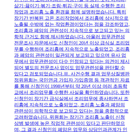
삶기·끓이기·볶기·조림·튀김·구이 등 실제 수행한 조리
작업과 조리흄 노출 환경을 함께 설명하였습니다. 특히
장기간 반복된 고온 조리작업에서 조리흄에 상시적으로
노출될 수밖에 없는 작업환경이었다는 점을 강조하였고,
조리흄과 폐암의 관련성이 지속적으로 보고되고 있는 의
학적 근거도 함께 제시하였습니다. 아울러 업무관련성
전문조사 자문에서도 신청인이 20년 이상 급식실 조리업
무를 수행하며 조리흄에 지속적으로 노출되었고, 조리흄
과 폐암의 관련성이 일관되게 보고되고 있으며 유사 업
무에서 업무관련성이 다수 인정되고 있다는 의견이 제시
되어 별도의 전문조사 없이도 업무관련성을 판단할 수
있다고 검토되었습니다.Ⅲ. 사건수행 결과 업무상질병판
정위원회는 국민연금 가입자 가입증명 등 객관적인 자료
를 통해 신청인이 1998년부터 약 20년 이상 여러 초등학
교에서 조리업무를 수행한 사실을 확인하였습니다. 또한
신청인이 장기간 급식실에서 조리업무에 종사하면서 조
리흄에 지속적으로 노출되었고, 조리흄 노출과 폐암의
관련성이 의학적으로 보고되고 있다는 점을 종합적으로
고려하였습니다. 위원회는 장기간 조리흄 노출이 신청
상병 발생에 높은 직업적 관련성이 있다고 판단하였으
며, 그 결과 신청인의 폐암은 업무와 상당인과관계가 인