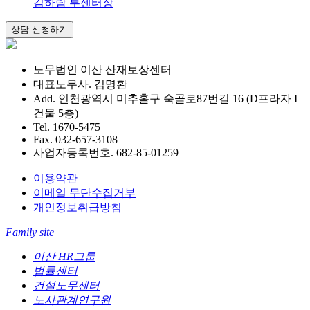
김하람 부센터장
노무법인 이산 산재보상센터
대표노무사. 김명환
Add. 인천광역시 미추홀구 숙골로87번길 16 (D프라자 I
건물 5층)
Tel. 1670-5475
Fax. 032-657-3108
사업자등록번호. 682-85-01259
이용약관
이메일 무단수집거부
개인정보취급방침
Family site
이산 HR그룹
법률센터
건설노무센터
노사관계연구원