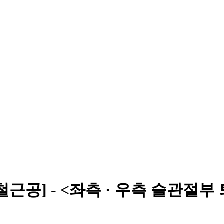
근공] - <좌측 · 우측 슬관절