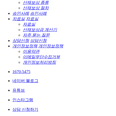
산재보상 종류
산재보상 절차
승인사례
승인사례
자료실
자료실
자료실
산재보상금 계산기
자주 묻는 질문
상담신청
상담신청
개인정보정책
개인정보정책
이용약관
이메일무단수집거부
개인정보처리방침
1670-5475
네이버 블로그
유튜브
인스타그램
상담 신청하기