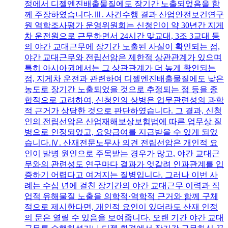
정에서 디젤엔진배출물질에도 장기간 노출되었음을 함
께 주장하였습니다.Ⅲ. 사건수행 결과 산업안전보건연구
원 역학조사평가 운영위원회는 신청인이 약 30년간 지게
차 운전원으로 근무하면서 24시간 맞교대, 3조 3교대 등
의 야간 교대근무에 장기간 노출된 사실이 확인되는 점,
야간 교대근무와 전립선암은 제한적 상관관계가 있으며
특히 아시아권에서는 그 상관관계가 더 높게 확인되는
점, 지게차 운전과 관련하여 디젤엔진배출물질에도 낮은
농도로 장기간 노출되었을 것으로 추정되는 점 등을 종
합적으로 고려하여, 신청인의 상병은 업무관련성의 과학
적 근거가 상당한 것으로 판단하였습니다. 그 결과, 신청
인의 전립선암은 산업재해보상보험법에 따른 업무상 질
병으로 인정되었고, 요양급여를 지급받을 수 있게 되었
습니다.Ⅳ. 산재전문노무사 의견 전립선암은 개인적 요
인이 발병 원인으로 주목받는 경우가 많고, 야간 교대근
무와의 관련성도 연구마다 결과가 엇갈려 인과관계를 입
증하기 어렵다고 여겨지는 질병입니다. 그러나 이번 사
례는 수십 년에 걸친 장기간의 야간 교대근무 이력과 직
업적 유해물질 노출을 의학적·역학적 근거와 함께 구체
적으로 제시한다면, 개인적 요인이 있더라도 산재 인정
의 문은 열릴 수 있음을 보여줍니다. 오랜 기간 야간 교대