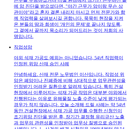
근무를 수행하셨거나 디젤 환경에서 장기간 근무하신 끝
에 암 진단을 받으셨다면, "야간 근무가 암이랑 무슨 상
관이야"라고 혼자 결론 내리지 마시고 먼저 전문가와 함
께 직업력을 살펴보시길 권합니다. 묵묵히 현장을 지켜
온 분들의 땀과 희생이 '개인의 문제'로 끝나지 않도록,
그 곁에서 끝까지 목소리가 되어드리는 것이 저희의 사
명입니다.
직업성암
야외 석재 가공도 예외는 아니었습니다, 54년 직업력이
인정된 위암 산재 승인 사례
안녕하세요. 산재 전문 노무법인 이산입니다. 직업성 위
암은 폐암이나 진폐증에 비해 상대적으로 업무관련성을
인정받기 어려운 질환으로 알려져 있습니다. 특히 건설
현장에서 이루어지는 석재 가공 작업은 대부분 야외에서
진행된다는 이유로 유해물질 노출 수준이 낮게 평가되는
경우가 적지 않습니다. 오늘 소개해 드릴 사례는 약 54년
동안 건설현장에서 석재 가공 업무를 수행한 신청인이
조기위암 진단을 받은 후, 장기간 결정형 유리규산 노출
과 업무의 관련성을 인정받아 업무상 질병으로 승인된
사례입니다.Ⅰ. 사건의 배경 신청인은 1969년부터 약 54