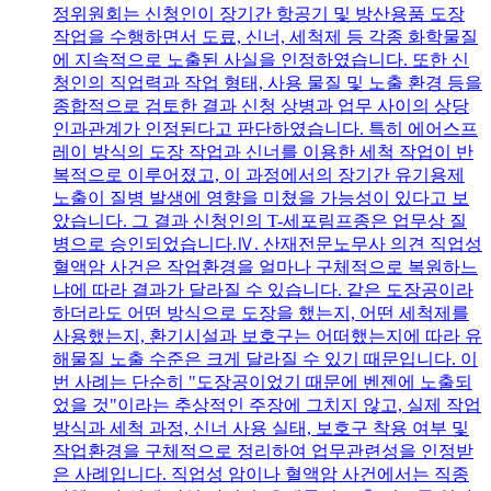
정위원회는 신청인이 장기간 항공기 및 방산용품 도장
작업을 수행하면서 도료, 신너, 세척제 등 각종 화학물질
에 지속적으로 노출된 사실을 인정하였습니다. 또한 신
청인의 직업력과 작업 형태, 사용 물질 및 노출 환경 등을
종합적으로 검토한 결과 신청 상병과 업무 사이의 상당
인과관계가 인정된다고 판단하였습니다. 특히 에어스프
레이 방식의 도장 작업과 신너를 이용한 세척 작업이 반
복적으로 이루어졌고, 이 과정에서의 장기간 유기용제
노출이 질병 발생에 영향을 미쳤을 가능성이 있다고 보
았습니다. 그 결과 신청인의 T-세포림프종은 업무상 질
병으로 승인되었습니다.Ⅳ. 산재전문노무사 의견 직업성
혈액암 사건은 작업환경을 얼마나 구체적으로 복원하느
냐에 따라 결과가 달라질 수 있습니다. 같은 도장공이라
하더라도 어떤 방식으로 도장을 했는지, 어떤 세척제를
사용했는지, 환기시설과 보호구는 어떠했는지에 따라 유
해물질 노출 수준은 크게 달라질 수 있기 때문입니다. 이
번 사례는 단순히 "도장공이었기 때문에 벤젠에 노출되
었을 것"이라는 추상적인 주장에 그치지 않고, 실제 작업
방식과 세척 과정, 신너 사용 실태, 보호구 착용 여부 및
작업환경을 구체적으로 정리하여 업무관련성을 인정받
은 사례입니다. 직업성 암이나 혈액암 사건에서는 직종