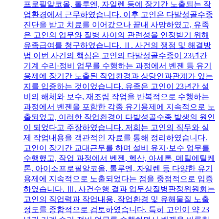
프로필알코올, 톨루엔, 자일렌 등에 장기간 노출되는 작
업환경에서 근무하였습니다. 이후 고인은 다발성골수종
진단을 받고 치료를 이어갔으나 끝내 사망하였고, 유족
은 고인의 업무와 질병 사이의 관련성을 인정받기 위해
유족급여를 청구하였습니다. Ⅱ. 사건의 쟁점 및 해결방
법 이번 사건의 핵심은 고인의 다발성골수종이 23년간
기계 수리·정비 업무를 수행하는 과정에서 벤젠 등 유기
용제에 장기간 노출된 작업환경과 상당인과관계가 있는
지를 입증하는 것이었습니다. 유족은 고인이 23년간 설
비의 해체와 보수, 재조립 작업을 반복적으로 수행하는
과정에서 벤젠을 포함한 각종 유기용제에 지속적으로 노
출되었고, 이러한 작업환경이 다발성골수종 발생의 원인
이 되었다고 주장하였습니다. 저희는 고인의 직무와 실
제 작업내용을 객관적인 자료를 통해 정리하였습니다.
고인이 장기간 교대근무를 하며 설비 유지·보수 업무를
수행했고, 작업 과정에서 벤젠, 헥산, 아세톤, 메틸에틸케
톤, 아이소프로필알코올, 톨루엔, 자일렌 등 다양한 유기
용제에 지속적으로 노출되었다는 점을 중점적으로 입증
하였습니다. Ⅲ. 사건수행 결과 업무상질병판정위원회는
고인의 직업력과 작업내용, 작업환경 및 유해물질 노출
정도를 종합적으로 검토하였습니다. 특히 고인이 약 23