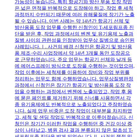
가능성이 높습니다. 특히 항공기와 방산 부품 도장 작업
은 넓은 면적을 반복적으로 도장해야 하고, 작업 후 세척
과정까지 수반되기 때문에 여러 유해물질에 장기간 노출
될 수 있습니다. 이번 사례는 약 14년간 항공기 선체 및
방산용품 도장 업무를 수행한 신청인이 T-세포림프종 진
단을 받은 후, 작업 과정에서의 벤젠 및 유기용제 노출과
질병 사이의 관련성을 인정받아 업무상 질병으로 승인된
사례입니다.Ⅰ. 사건의 배경 신청인은 항공기 및 방산용
품 제조·수리 사업장에서 약 14년 3개월 동안 도장공으
로 근무하였습니다. 주요 업무는 항공기 선체와 날개 등
에 에어스프레이 방식으로 도장을 수행하는 것이었으며,
작업 이후에는 세척제를 이용하여 장비와 작업 부위를
정리하는 업무도 함께 수행하였습니다. 업무상질병판정
과정에서 신청인은 장기간 항공기 및 방산용품 도장 작
업을 수행하는 과정에서 벤젠에 노출되었고, 작업 후 몸
에 묻은 페인트를 제거하기 위해 신너를 사용하면서 각
종 유기용제에도 반복적으로 노출되었다고 주장하였습
니다. 실제 업무 비중은 도장 작업이 대부분을 차지하였
고, 세척 및 샌딩 작업도 반복적으로 이루어졌습니다. 신
청인은 장기간 이러한 작업을 수행하던 중 건강 이상 증
상이 나타났고, 병원 검사 결과 분류되지 않은 말초성 T-
세포림프종 진단을 받게 되었습니다.Ⅱ. 사건의 쟁점 및