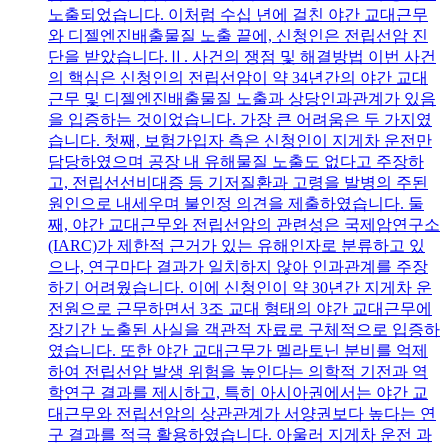
노출되었습니다. 이처럼 수십 년에 걸친 야간 교대근무
와 디젤엔진배출물질 노출 끝에, 신청인은 전립선암 진
단을 받았습니다.Ⅱ. 사건의 쟁점 및 해결방법 이번 사건
의 핵심은 신청인의 전립선암이 약 34년간의 야간 교대
근무 및 디젤엔진배출물질 노출과 상당인과관계가 있음
을 입증하는 것이었습니다. 가장 큰 어려움은 두 가지였
습니다. 첫째, 보험가입자 측은 신청인이 지게차 운전만
담당하였으며 공장 내 유해물질 노출도 없다고 주장하
고, 전립선선비대증 등 기저질환과 고령을 발병의 주된
원인으로 내세우며 불인정 의견을 제출하였습니다. 둘
째, 야간 교대근무와 전립선암의 관련성은 국제암연구소
(IARC)가 제한적 근거가 있는 유해인자로 분류하고 있
으나, 연구마다 결과가 일치하지 않아 인과관계를 주장
하기 어려웠습니다. 이에 신청인이 약 30년간 지게차 운
전원으로 근무하면서 3조 교대 형태의 야간 교대근무에
장기간 노출된 사실을 객관적 자료로 구체적으로 입증하
였습니다. 또한 야간 교대근무가 멜라토닌 분비를 억제
하여 전립선암 발생 위험을 높인다는 의학적 기전과 역
학연구 결과를 제시하고, 특히 아시아권에서는 야간 교
대근무와 전립선암의 상관관계가 서양권보다 높다는 연
구 결과를 적극 활용하였습니다. 아울러 지게차 운전 과