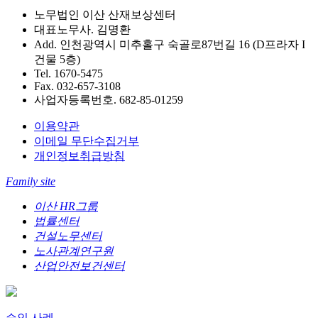
노무법인 이산 산재보상센터
대표노무사. 김명환
Add. 인천광역시 미추홀구 숙골로87번길 16 (D프라자 I
건물 5층)
Tel. 1670-5475
Fax. 032-657-3108
사업자등록번호. 682-85-01259
이용약관
이메일 무단수집거부
개인정보취급방침
Family site
이산 HR그룹
법률센터
건설노무센터
노사관계연구원
산업안전보건센터
승인 사례