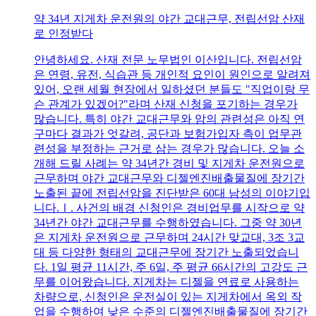
약 34년 지게차 운전원의 야간 교대근무, 전립선암 산재
로 인정받다
안녕하세요. 산재 전문 노무법인 이산입니다. 전립선암
은 연령, 유전, 식습관 등 개인적 요인이 원인으로 알려져
있어, 오랜 세월 현장에서 일하셨던 분들도 "직업이랑 무
슨 관계가 있겠어?"라며 산재 신청을 포기하는 경우가
많습니다. 특히 야간 교대근무와 암의 관련성은 아직 연
구마다 결과가 엇갈려, 공단과 보험가입자 측이 업무관
련성을 부정하는 근거로 삼는 경우가 많습니다. 오늘 소
개해 드릴 사례는 약 34년간 경비 및 지게차 운전원으로
근무하며 야간 교대근무와 디젤엔진배출물질에 장기간
노출된 끝에 전립선암을 진단받은 60대 남성의 이야기입
니다.Ⅰ. 사건의 배경 신청인은 경비업무를 시작으로 약
34년간 야간 교대근무를 수행하였습니다. 그중 약 30년
은 지게차 운전원으로 근무하며 24시간 맞교대, 3조 3교
대 등 다양한 형태의 교대근무에 장기간 노출되었습니
다. 1일 평균 11시간, 주 6일, 주 평균 66시간의 고강도 근
무를 이어왔습니다. 지게차는 디젤을 연료로 사용하는
차량으로, 신청인은 운전실이 있는 지게차에서 옥외 작
업을 수행하여 낮은 수준의 디젤엔진배출물질에 장기간