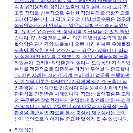
년간 기계 수리·정비 업무를 수행하면서 벤젠을 비롯한
각종 유기용제에 장기간 노출된 점과 설비 해체·보수·재
조립 작업을 반복적으로 수행한 작업환경을 종합적으로
고려하였습니다. 그 결과 고인의 다발성골수종은 업무와
상당인과관계가 인정되는 업무상 질병으로 승인되었으
며, 유족은 유족급여 및 장의비를 지급받을 수 있게 되었
습니다. Ⅳ. 산재전문노무사 의견 다발성골수종과 같은
혈액암은 단기간의 노출보다 오랜 기간 반복된 유해물질
노출이 중요한 판단 요소가 되는 경우가 많습니다. 따라
서 실제 어떤 업무를 수행했는지, 어떤 유해물질에 노출
되었는지, 그러한 작업환경이 얼마나 오랫동안 지속되었
는지를 객관적으로 입증하는 과정이 무엇보다 중요합니
다. 이번 사례는 23년간 기계 수리·정비 업무를 수행하면
서 벤젠을 비롯한 다양한 유기용제에 장기간 노출된 작
업환경을 구체적으로 입증하여 다발성골수종과의 업무
관련성을 인정받은 사례입니다. 직업성 혈액질환은 오래
전 근무했던 작업환경까지 면밀하게 확인해야 하는 경우
가 많습니다. 당시 수행했던 작업내용과 사용물질, 노출
환경을 객관적인 자료를 통해 충실히 재구성하는 것이
산재 승인으로 이어지는 중요한 열쇠가 될 수 있습니다.
직업성암