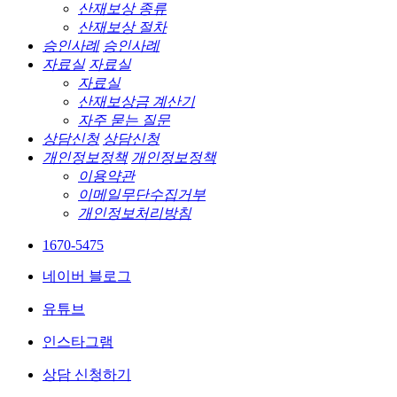
산재보상 종류
산재보상 절차
승인사례
승인사례
자료실
자료실
자료실
산재보상금 계산기
자주 묻는 질문
상담신청
상담신청
개인정보정책
개인정보정책
이용약관
이메일무단수집거부
개인정보처리방침
1670-5475
네이버 블로그
유튜브
인스타그램
상담 신청하기