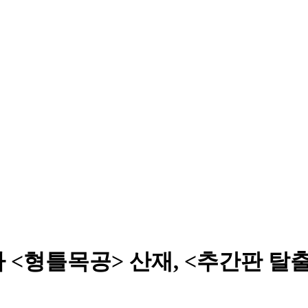
 <형틀목공> 산재, <추간판 탈