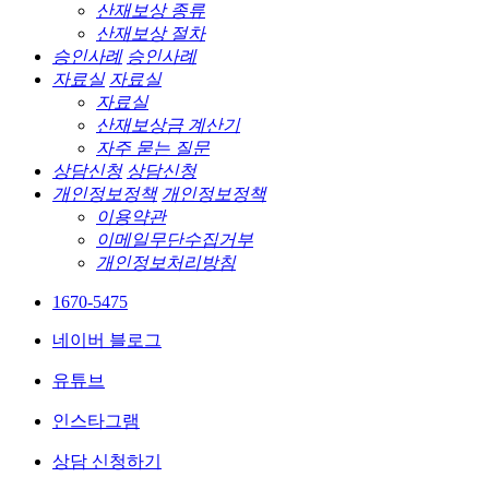
산재보상 종류
산재보상 절차
승인사례
승인사례
자료실
자료실
자료실
산재보상금 계산기
자주 묻는 질문
상담신청
상담신청
개인정보정책
개인정보정책
이용약관
이메일무단수집거부
개인정보처리방침
1670-5475
네이버 블로그
유튜브
인스타그램
상담 신청하기